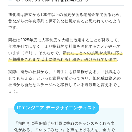
旭化成は設立から100年以上の歴史がある老舗企業であるため、
昔ながらの年功序列で保守的な社風があると思われているよう
です。
同社は2025年度に人事制度を大幅に改定することが発表して、
年功序列ではなく、より挑戦的な社風を強化することが述べて
います（※1）。そのなかで、
新たなことへの挑戦や成果に応じ
た報酬をこれまで以上に得られる仕組みが設けられています
。
実際に複数の社員から、「若手にも裁量権がある」「挑戦をさ
せてもらえる」といった意見が挙がっており、旭化成は従来の
社風から新たなステージへと移行している過渡期と言えるでし
ょう。
ITエンジニア データサイエンティスト
「前向きに手を挙げた社員に挑戦のチャンスをくれる文
化がある。『やってみたい』と声を上げる人を、全力で