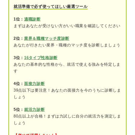
②配属先によって全国転勤があるから
就活準備で必ず使ってほしい厳選ツール
③過去最大の赤字となったから
1位：
適職診断
まずはあなたが受けない方がいい職業を確認してください
旭化成の過去の噂と現在の状況を合わせて見てみよ
う
2位：
業界＆職種マッチ度診断
あなたが行きたい業界・職種のマッチ度を診断しましょう
3位：
16タイプ性格診断
あなたの基本的な性格から、就活で使える強みを特定しま
す
4位：
面接力診断
39点以下は要注意！あなたの面接力を今のうちに診断しま
しょう
5位：
就活力診断
80点以上が合格！まずは力試しに自分の就活力を測定しま
しょう