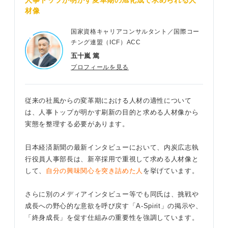
人事トップが明かす変革期の旭化成で求められる人
材像
国家資格キャリアコンサルタント／国際コー
チング連盟（ICF）ACC
五十嵐 篤
プロフィールを見る
従来の社風からの変革期における人材の適性について
は、人事トップが明かす刷新の目的と求める人材像から
実態を整理する必要があります。
日本経済新聞の最新インタビューにおいて、内炭広志執
行役員人事部長は、新卒採用で重視して求める人材像と
して、
自分の興味関心を突き詰めた人
を挙げています。
さらに別のメディアインタビュー等でも同氏は、挑戦や
成長への野心的な意欲を呼び戻す「A-Spirit」の掲示や、
「終身成長」を促す仕組みの重要性を強調しています。