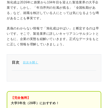
旭化成は2026年に創業から104年目を迎えた製造業界の大手企
業です。しかし、「年功序列の社風が残る」「全国転勤があ
る」など、就職を検討している人にとっては気になるような噂
があることも事実です。
真偽のわからない情報で「旭化成はやばい」と断定するのは早
いです。そこで、製造業界に詳しいキャリアコンサルタントと
ともに、企業の実態を紐解いていきます。正式なデータをもと
に正しく情報を理解していきましょう。
目次
1分でわかる旭化成
「旭化成がやばい」と言われる3つの理由｜プロが
読み解く
【完全無料】
①年功序列で保守的な社風だから
大学3年生（28卒）におすすめ！