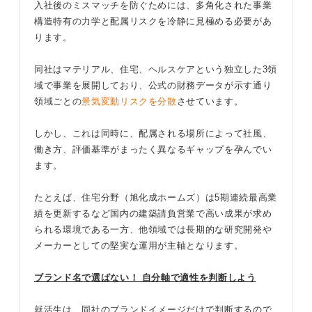
入社後のミスマッチを防ぐためには、多角化された事業
構造特有の力学と配属リスクを冷静に見極める必要があ
ります。
同社はマテリアル、住宅、ヘルスケアという独立した3領
域で事業を展開しており、公式の財務データが示す通り
領域ごとの
景気変動リスクを分散
させています。
しかし、これは同時に、配属される場所によって社風、
働き方、評価基準がまったく異なるギャップを孕んでい
ます。
たとえば、住宅分野（旭化成ホームズ）は5期連続最高業
績を更新するなど国内の建築請負営業で高い成果が求め
られる環境である一方、他領域では長期的な研究開発や
メーカーとしての堅実な運用が主軸となります。
ブランド名で選ばない！ 自分軸で適性を判断しよう
就活生は、同社のブランドイメージだけで判断するので