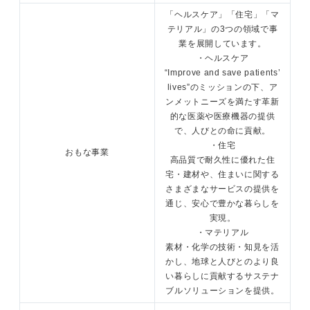
「ヘルスケア」「住宅」「マ
テリアル」の3つの領域で事
業を展開しています。
・ヘルスケア
“Improve and save patients’
lives”のミッションの下、ア
ンメットニーズを満たす革新
的な医薬や医療機器の提供
で、人びとの命に貢献。
・住宅
おもな事業
高品質で耐久性に優れた住
宅・建材や、住まいに関する
さまざまなサービスの提供を
通じ、安心で豊かな暮らしを
実現。
・マテリアル
素材・化学の技術・知見を活
かし、地球と人びとのより良
い暮らしに貢献するサステナ
ブルソリューションを提供。