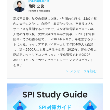
記事の編集責任者
熊野 公俊
Kumano Masatoshi
高校卒業後、航空自衛隊に入隊。4年間の在籍後、22歳で都
内の大学に入学し、心理学・教育学を学ぶ。卒業後は人材
サービスを展開するパソナで、人材派遣営業やグローバル
人材の採用支援、女性活躍推進事業に従事。NPO（非営利
団体）での勤務を経て、「PORTキャリア」を運営するポー
トに入社。キャリアアドバイザーとして年間400人と面談
し、延べ2500人にも及ぶ学生を支援。2020年、厚生労働大
臣認定のキャリアコンサルタント養成講習であるGCDF-
Japan（キャリアカウンセラートレーニングプログラム）
を修了
＞ メッセージを読む