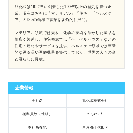
旭化成は1922年に創業した100年以上の歴史を持つ企
業。現在はおもに「マテリアル」「住宅」「ヘルスケ
ア」の3つの領域で事業を多角的に展開。
1分でわかる旭化成
マテリアル領域では素材・化学の技術を活かした製品を
「旭化成がやばい」と言われる3つの理由｜プロが読み解
幅広く製造し、住宅領域では「ヘーベルハウス」などの
く
住宅・建材やサービスを提供。ヘルスケア領域では革新
的な医薬品や医療機器を提供しており、世界の人々の命
①年功序列で保守的な社風だから
と暮らしに貢献。
②配属先によって全国転勤があるから
③過去最大の赤字となったから
企業情報
旭化成の過去の噂と現在の状況を合わせて見てみよう
会社名
旭化成株式会社
従業員数（連結）
50,352人
本社所在地
東京都千代田区