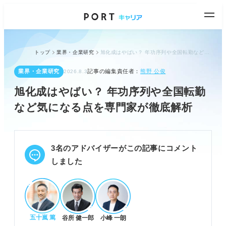
トップ
業界・企業研究
旭化成はやばい？ 年功序列や全国転勤など気になる点を専門家が徹底解析
業界・企業研究
記事の編集責任者：
熊野 公俊
2026.8.3
旭化成はやばい？ 年功序列や全国転勤
など気になる点を専門家が徹底解析
3名のアドバイザーがこの記事にコメント
しました
五十嵐 篤
谷所 健一郎
小峰 一朗