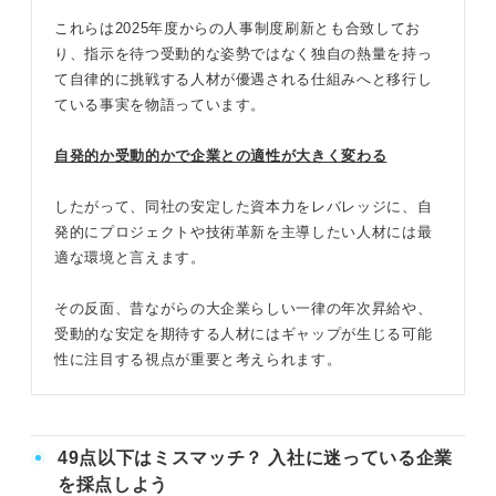
これらは2025年度からの人事制度刷新とも合致してお
り、指示を待つ受動的な姿勢ではなく独自の熱量を持っ
て自律的に挑戦する人材が優遇される仕組みへと移行し
ている事実を物語っています。
自発的か受動的かで企業との適性が大きく変わる
したがって、同社の安定した資本力をレバレッジに、自
発的にプロジェクトや技術革新を主導したい人材には最
適な環境と言えます。
その反面、昔ながらの大企業らしい一律の年次昇給や、
受動的な安定を期待する人材にはギャップが生じる可能
性に注目する視点が重要と考えられます。
49点以下はミスマッチ？ 入社に迷っている企業
を採点しよう