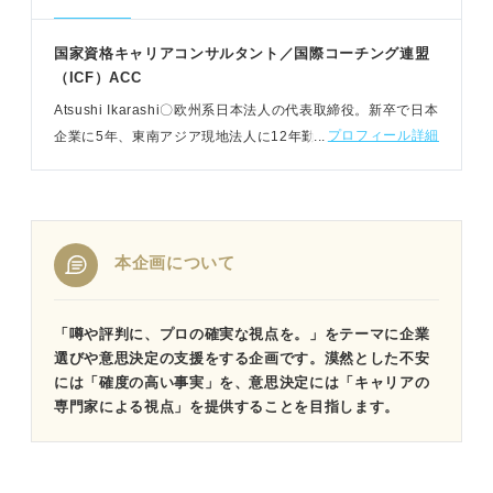
国家資格キャリアコンサルタント／国際コーチング連盟
（ICF）ACC
Atsushi Ikarashi〇欧州系日本法人の代表取締役。新卒で日本
プロフィール詳細
企業に5年、東南アジア現地法人に12年勤務し、帰国後外資
企業に就職。経営者視点でキャリア形成の支援をする。
MBA（海外）取得済
本企画について
「噂や評判に、プロの確実な視点を。」をテーマに企業
選びや意思決定の支援をする企画です。漠然とした不安
には「確度の高い事実」を、意思決定には「キャリアの
専門家による視点」を提供することを目指します。