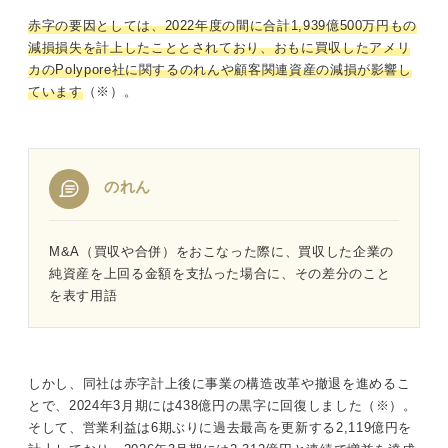
赤字の要因としては、2022年度の間に合計1,939億500万円もの
減損損失を計上したこととされており、おもに買収したアメリ
カのPolypore社に関するのれんや顧客関連資産の減損が影響し
ています
（※）。
のれん
M&A（買収や合併）をおこなった際に、買収した企業の
純資産を上回る金額を支払った場合に、その差分のこと
を表す用語
しかし、同社は赤字計上後に事業の構造改革や撤退を進めるこ
とで、2024年3月期には438億円の黒字に回復しました（※）。
そして、営業利益は6期ぶりに過去最高を更新する2,119億円を