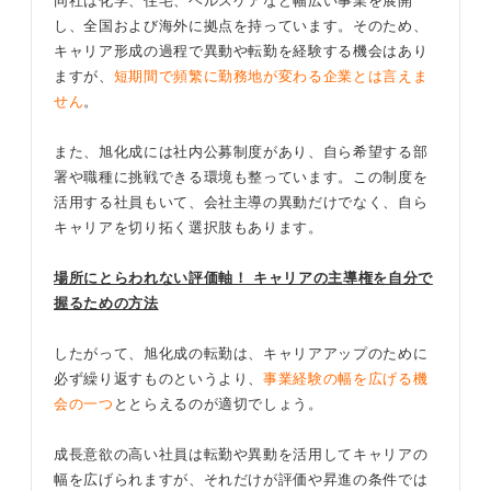
同社は化学、住宅、ヘルスケアなど幅広い事業を展開
し、全国および海外に拠点を持っています。そのため、
キャリア形成の過程で異動や転勤を経験する機会はあり
ますが、
短期間で頻繁に勤務地が変わる企業とは言えま
せん
。
また、旭化成には社内公募制度があり、自ら希望する部
署や職種に挑戦できる環境も整っています。この制度を
活用する社員もいて、会社主導の異動だけでなく、自ら
キャリアを切り拓く選択肢もあります。
場所にとらわれない評価軸！ キャリアの主導権を自分で
握るための方法
したがって、旭化成の転勤は、キャリアアップのために
必ず繰り返すものというより、
事業経験の幅を広げる機
会の一つ
ととらえるのが適切でしょう。
成長意欲の高い社員は転勤や異動を活用してキャリアの
幅を広げられますが、それだけが評価や昇進の条件では