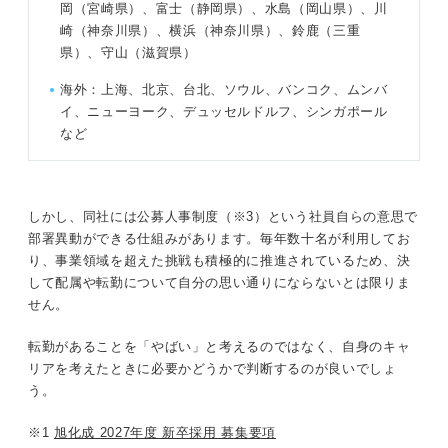
岡（宮崎県）、富士（静岡県）、水島（岡山県）、川
崎（神奈川県）、横浜（神奈川県）、鈴鹿（三重
県）、守山（滋賀県）
海外：上海、北京、台北、ソウル、バンコク、ムンバ
イ、ニューヨーク、デュッセルドルフ、シンガポール
など
しかし、同社には公募人事制度（※3）という社員自らの意思で
部署異動ができる仕組みがあります。毎年数十名が利用してお
り、事業領域を超えた挑戦も積極的に推進されているため、決
して配属や転勤について自分の思い通りにならないとは限りま
せん。
転勤があることを「やばい」と考えるのではなく、自身のキャ
リアを考えたときに必要かどうかで判断するのが良いでしょ
う。
※1
旭化成 2027年度 新卒採用 募集要項