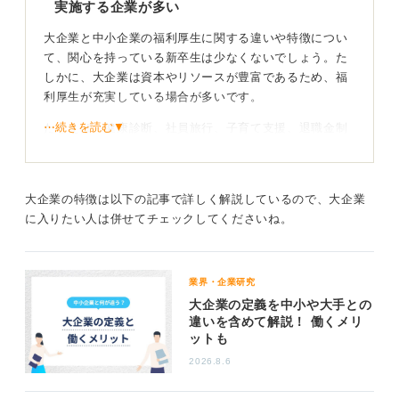
実施する企業が多い
サイバーエージェント
には家賃補助、リフレッシュ休
暇、退職金制度などのほかに、エフ休（女性特有の体調
大企業と中小企業の福利厚生に関する違いや特徴につい
不良の際に月1回取得できる特別休暇）、妊活休暇、キッ
て、関心を持っている新卒生は少なくないでしょう。た
ズ在宅、キッズデイ休暇などの福利厚生が整備されてい
しかに、大企業は資本やリソースが豊富であるため、福
るそうです。
利厚生が充実している場合が多いです。
0
⋯続きを読む▼
たとえば、健康診断、社員旅行、子育て支援、退職金制
度、研修制度など、多岐にわたる福利厚生を提供してい
る企業があります。また、大企業の中には、企業内にフ
ィットネスジムやカフェテリア、保育施設を持つところ
大企業の特徴は以下の記事で詳しく解説しているので、大企業
もあります。
に入りたい人は併せてチェックしてくださいね。
一方、中小企業では資本や資源が限られているため、大
企業ほどの充実した福利厚生を提供するのは難しい場合
があります。しかしそれは、中小企業がまったく福利厚
業界・企業研究
生を提供していないというわけではありません。
大企業の定義を中小や大手との
違いを含めて解説！ 働くメリ
中小企業独自の福利厚生や、社員一人ひとりとの距離が
ットも
近いための柔軟な対応、家族的な雰囲気など、大企業に
2026.8.6
はない魅力があります。