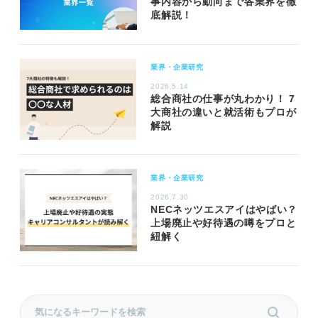
事内容から動向まで各業界を徹
底解説！
業界・企業研究
2026.5.14
総合商社の仕事が丸わかり！ 7
大商社の違いと就活術もプロが
解説
業界・企業研究
2026.7.30
NECネッツエスアイはやばい？
上場廃止や好待遇の噂をプロと
紐解く