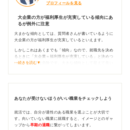
プロフィールを見る
大企業の方が福利厚生が充実している傾向にあ
るが例外に注意
大まかな傾向としては、質問者さんが書いているように
大企業の方が福利厚生が充実しているといえます。
しかしこれはあくまでも「傾向」なので、就職先を決め
るときに「大企業＝福利厚生が充実している」と決めつ
⋯続きを読む▼
けてしまうのは危険です。大きな傾向として捉えて良い
のですが、あくまでも個別に企業ごとに見ていく方が良
いでしょう。
また質問者さんが考えている「大企業」の規模がどれく
らいかにもよるのですが、法的な定義はないものの一般
あなたが受けないほうがいい職業をチェックしよう
的には資本金3億円以上、従業員300名以上が大企業とい
われています。これは、日本にある企業のうちわずか
0.3％です。
就活では、自分が適性のある職業を選ぶことが大切で
す。向いていない職業に就職すると、イメージとのギャ
「大企業＝福利厚生が充実している」と考えて、自分の
ップから
早期の退職
に繋がってしまいます。
就職先をこの0.3%の企業だけに限定してしまうのは、か