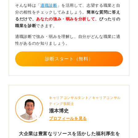
なり選択の幅が狭くなってしまいます。
そんな時は「
適職診断
」を活用して、志望する職業と自
分の相性をチェックしてみましょう。
簡単な質問に答え
自分にとって欠かせない福利厚生を明確にしよう
るだけで、
あなたの強み・弱みを分析して、
ぴったりの
職業を診断
できます。
また一口に福利厚生といっても、必ず導入しなければな
適職診断で強み・弱みを理解し、自分がどんな職業に適
らない法定福利厚生（健康保険、厚生年金、雇用保険
性があるのか知りましょう。
等）と、企業ごとに任意で導入を選べる法定外福利厚生
があります。
診断スタート（無料）
質問者さんが気にしているのは後者だと思うのですが、
住宅手当などの各種手当て、宿泊施設などの利用割引、
出産結婚などの祝金などさまざまな種類があるので、自
分にとって大事な福利厚生とは何なのかをはっきりさせ
ておいた方が良いでしょう。
キャリアコンサルタント／キャリアコンサル
そのうえで、自分が気になる福利厚生が導入されている
ティング技能士
のかどうかを見極めて応募の判断材料にするのが良いと
瀧本博史
思います。
プロフィールを見る
ちなみに2016年に東洋経済オンラインに掲載された
社内
大企業は豊富なリソースを活かした福利厚生を
制度･福利厚生がユニークな企業TOP100
で1位になった