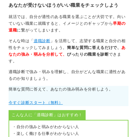
あなたが受けないほうがいい職業をチェックしよう
就活では、自分が適性のある職業を選ぶことが大切です。向い
ていない職業に就職すると、イメージとのギャップから
早期の
退職
に繋がってしまいます。
そんな時は「
適職診断
」を活用して、志望する職業と自分の相
性をチェックしてみましょう。
簡単な質問に答えるだけで、
あ
なたの強み・弱みを分析して、
ぴったりの職業を診断
できま
す。
適職診断で強み・弱みを理解し、自分がどんな職業に適性があ
るのか知りましょう。
簡単な質問に答えて、あなたの強み弱みを分析しよう。
今すぐ診断スタート（無料）
こんな人に「適職診断」はおすすめ！
・自分の強みと弱みがわからない人
・楽しく働ける仕事がわからない人