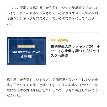
福利厚生が整っていても必ずしも長く働けるとは限
らない
こちらの記事では福利厚生が充実している企業88選を紹介して
います。多くの企業で導入されている福利厚生や、人気の福利
厚生をランキング形式で紹介しているので参考にしてくださ
福利厚生が充実している企業の例として、新聞の記事な
い。
どで取り上げられる機会が多い会社を紹介しましょう。
たとえば、
トヨタ
、
ソニー
、
パナソニック
などの大手製
造業や、大手金融機関、通信キャリアなどが該当しま
業界・企業研究
す。これらの企業は、福利厚生の充実度だけでなく、働
福利厚生人気ランキング20｜ホ
きがいやキャリアアップの機会も豊富に提供していま
ワイトな企業を調べる方法やリ
す。
スクも解説
最後に、志望先を決めるにあたって福利厚生をチェック
2026.6.26
するのは大切なことですが、それだけでなく、自分の価
値観やキャリアビジョンと合致する企業を選ぶことが、
長期的なキャリア形成において非常に重要です。
福利厚生が充実しているなど、労働環境が良いとされている企
業を「ホワイト企業」と呼びます。以下の記事ではホワイト企
福利厚生と併せて、企業の文化や価値観、ビジョンに共
業に就職する方法を解説しているので、併せて確認してみてく
感できるかどうかも考慮して、最適な企業を選べると良
ださいね。
いですね。