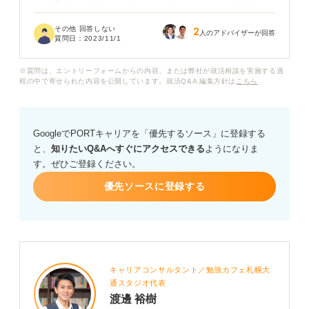
きがいとかも重要だと思うのですが、やっぱり福利厚生
が充実していないとどうしても長く働けないと思ってし
その他 回答しない
2
まいます。
人のアドバイザーが回答
質問日：
2023/11/1
大企業だったら福利厚生が充実していると考えて良いの
※質問は、エントリーフォームからの内容、または弊社が就活相談を実施する過
でしょうか。大企業ではどんな福利厚生がありますか？
程の中で寄せられた内容を公開しています。就活Q&A 編集方針は
こちら
ちなみに福利厚生が充実している大企業の例とかもあれ
ば、エントリーを検討したいので教えていただきたいで
GoogleでPORTキャリアを「優先するソース」に登録する
す。
と、
知りたいQ&Aへすぐにアクセスできる
ようになりま
す。ぜひご登録ください。
優先ソースに登録する
キャリアコンサルタント／勉強カフェ札幌大
通スタジオ代表
渡邊 裕樹