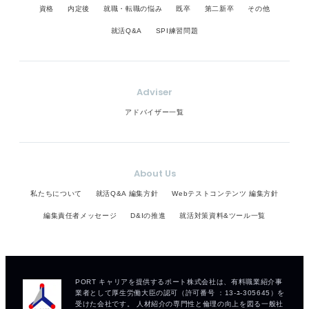
資格
内定後
就職・転職の悩み
既卒
第二新卒
その他
就活Q&A
SPI練習問題
Adviser
アドバイザー一覧
About Us
私たちについて
就活Q&A 編集方針
Webテストコンテンツ 編集方針
編集責任者メッセージ
D&Iの推進
就活対策資料&ツール一覧