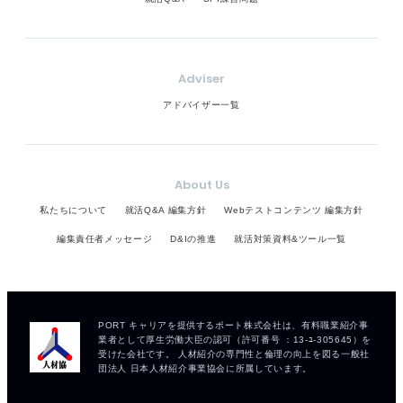
Adviser
アドバイザー一覧
About Us
私たちについて
就活Q&A 編集方針
Webテストコンテンツ 編集方針
編集責任者メッセージ
D&Iの推進
就活対策資料&ツール一覧