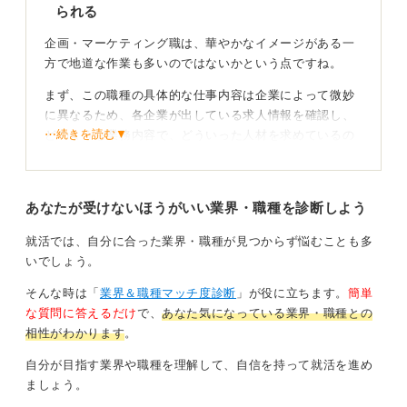
られる
企画・マーケティング職は、華やかなイメージがある一
方で地道な作業も多いのではないかという点ですね。
まず、この職種の具体的な仕事内容は企業によって微妙
に異なるため、各企業が出している求人情報を確認し、
⋯続きを読む▼
どのような業務内容で、どういった人材を求めているの
かを把握することが重要です。
一般的に企画・マーケティング職は、新しい商品やサー
あなたが受けないほうがいい業界・職種を診断しよう
ビスを考案し、提案する役割を担います。
そのため、業界の動向や顧客のニーズをリサーチ・分析
就活では、自分に合った業界・職種が見つからず悩むことも多
し、「次にどのような商品が求められるか」を予測する
いでしょう。
力が求められます。
そんな時は「
業界＆職種マッチ度診断
」が役に立ちます。
簡単
な質問に答えるだけ
で、
あなた気になっている業界・職種との
流行に疑問を持って深掘りする癖を付けていこう
相性がわかります
。
この職種には、市場の動きを敏感にとらえ、自分なりに
自分が目指す業界や職種を理解して、自信を持って就活を進め
分析し、「次はこのようなものが流行るのではないか」
ましょう。
といった想像力や仮説構築能力がある人が向いていま