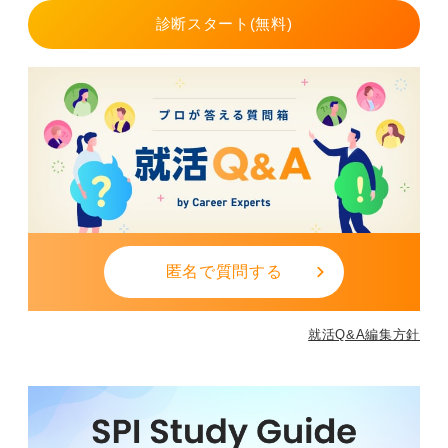
す。
診断スタート(無料)
日常的に「なぜこれは流行っているのか」といった「な
ぜ」を繰り返して深掘りする癖をつけておくと、その経
験が必ず役立ちます。
また、市場調査や分析は地道な作業であり、体力はもち
ろん、分析力や論理的思考力も不可欠なスキルです。
0
匿名で質問する
就活Q&A編集方針