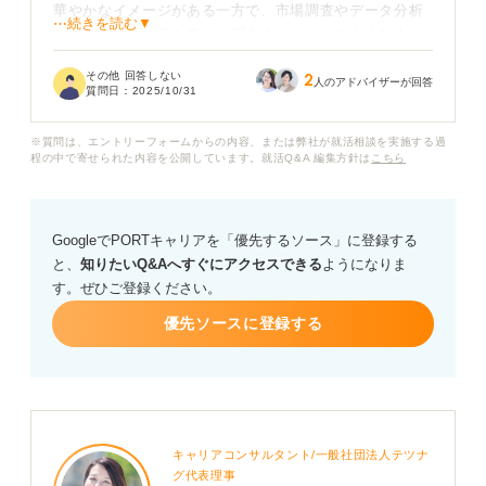
華やかなイメージがある一方で、市場調査やデータ分析
⋯続きを読む▼
などの地道な作業も多いと聞きました。どのような人が
企画マーケティング職に向いているのでしょうか？
その他 回答しない
2
人のアドバイザーが回答
質問日：
2025/10/31
企画マーケティング職の具体的な業務内容、必要なスキ
ル、そして学生時代に積んでおくと良い経験についてア
※質問は、エントリーフォームからの内容、または弊社が就活相談を実施する過
ドバイスをいただけると嬉しいです。
程の中で寄せられた内容を公開しています。就活Q&A 編集方針は
こちら
GoogleでPORTキャリアを「優先するソース」に登録する
と、
知りたいQ&Aへすぐにアクセスできる
ようになりま
す。ぜひご登録ください。
優先ソースに登録する
キャリアコンサルタント/一般社団法人テツナ
グ代表理事