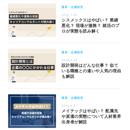
業界・企業研究
2026.7.30
シスメックスはやばい？ 業績
悪化？ 現場が激務？ 就活のプ
ロが実態を読み解く
業界・企業研究
2026.6.23
設計開発はどんな仕事？ 似て
いる職種との違いや人気の理由
も解説
業界・企業研究
2026.8.3
メイテックはやばい？ 配属先
や派遣の実態について人材業界
出身者が解説