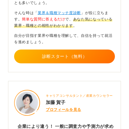
とも多いでしょう。
そんな時は「
業界＆職種マッチ度診断
」が役に立ちま
クリエイティブな能力はある程度、後からでも鍛えるこ
す。
簡単な質問に答えるだけ
で、
あなた気になっている
とができます。大切なのは、情報をただ集めるだけでな
業界・職種との相性がわかります
。
く、それらを多角的に紐解き、新しい価値を見出す思考
の訓練です。
自分が目指す業界や職種を理解して、自信を持って就活
を進めましょう。
たとえば、街中の広告を見て、なぜ自分がそれを「好
き」または「嫌い」と感じるのか、その理由を言語化す
る習慣を付けるのです。
診断スタート（無料）
まずは自分が応募したいと考えている業種の動向や流行
を、日頃から追いかけることから始めましょう。
0
キャリアコンサルタント／産業カウンセラー
加藤 賀子
プロフィールを見る
企業により違う！ 一般に調査力や予測力が求め