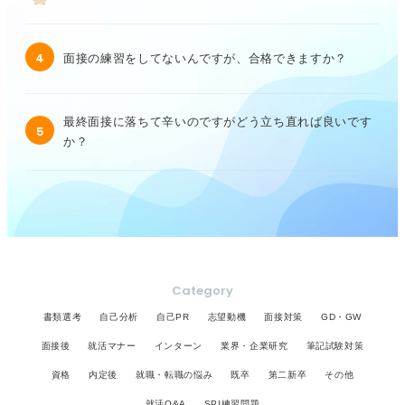
4
面接の練習をしてないんですが、合格できますか？
最終面接に落ちて辛いのですがどう立ち直れば良いです
5
か？
Category
書類選考
自己分析
自己PR
志望動機
面接対策
GD・GW
面接後
就活マナー
インターン
業界・企業研究
筆記試験対策
資格
内定後
就職・転職の悩み
既卒
第二新卒
その他
就活Q&A
SPI練習問題