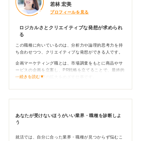
若林 宏美
プロフィールを見る
ロジカルさとクリエイティブな発想が求められ
る
この職種に向いているのは、分析力や論理的思考力を持
ち合わせつつ、クリエイティブな発想ができる人です。
企画マーケティング職とは、市場調査をもとに商品やサ
ービスの企画を立案し、PR戦略を立てることで、最終的
⋯続きを読む▼
に売上や認知度の拡大をめざす仕事です。
市場調査の方法は、ターゲット層を集めた座談会のよう
な伝統的な手法から、SNSを活用したデータ収集までさ
まざまです。
新規事業などの場合は、外部のコンサルタントを導入す
あなたが受けないほうがいい業界・職種を診断しよ
るケースもあります。
う
情報から価値を考える習慣でクリエイティブを伸ば
就活では、自分に合った業界・職種が見つからず悩むこ
そう