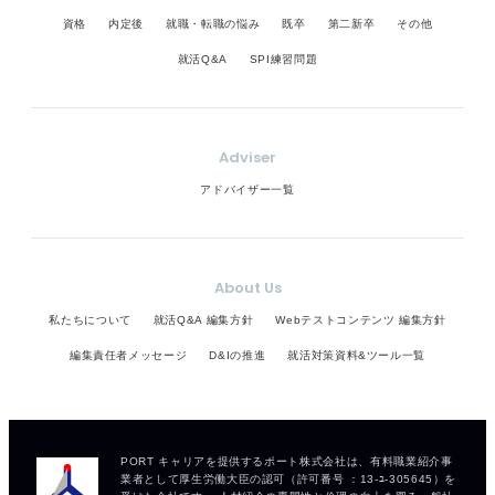
資格
内定後
就職・転職の悩み
既卒
第二新卒
その他
就活Q&A
SPI練習問題
Adviser
アドバイザー一覧
About Us
私たちについて
就活Q&A 編集方針
Webテストコンテンツ 編集方針
編集責任者メッセージ
D&Iの推進
就活対策資料&ツール一覧