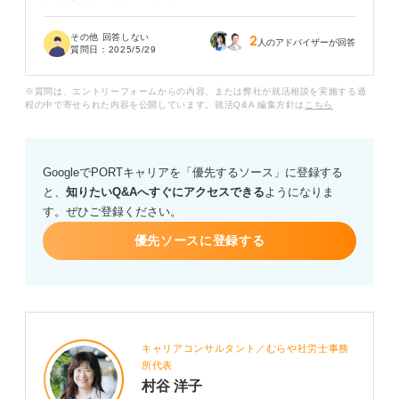
ればご教示お願いします。
その他 回答しない
2
業界のスケジュール感や仕事内容などもよくわかってい
人のアドバイザーが回答
質問日：
2025/5/29
ない状態なので、なるべくスケジュール的に忙しくなら
ない企業や、業界的に似たようなジャンルの企業がある
※質問は、エントリーフォームからの内容、または弊社が就活相談を実施する過
と嬉しいのです。
程の中で寄せられた内容を公開しています。就活Q&A 編集方針は
こちら
実際に公務員と民間企業を併願された方がいらっしゃい
ましたら、どのような企業を選ばれたのか、その理由や
GoogleでPORTキャリアを「優先するソース」に登録する
戦略なども参考にさせていただけると幸いです。
と、
知りたいQ&Aへすぐにアクセスできる
ようになりま
す。ぜひご登録ください。
優先ソースに登録する
キャリアコンサルタント／むらや社労士事務
所代表
村谷 洋子