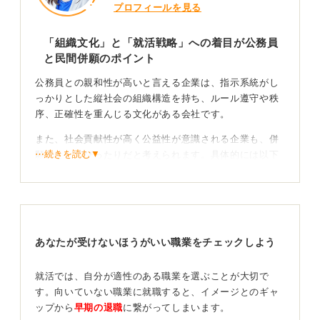
プロフィールを見る
「組織文化」と「就活戦略」への着目が公務員
と民間併願のポイント
公務員との親和性が高いと言える企業は、指示系統がし
っかりとした縦社会の組織構造を持ち、ルール遵守や秩
序、正確性を重んじる文化がある会社です。
また、社会貢献性が高く公益性が意識される企業も、併
⋯続きを読む▼
願先としてぴったりだと考えられます。具体的には以下
のような企業が挙げられます。
・大手金融機関
・交通インフラ企業
・農業、環境、エネルギー大手
・大手建設会社
あなたが受けないほうがいい職業をチェックしよう
・コンサル系シンクタンク
上記の企業は公共性や安定志向が高く、公務員志望者と
就活では、自分が適性のある職業を選ぶことが大切で
の相性が良いと私は考えています。
す。向いていない職業に就職すると、イメージとのギャ
ップから
早期の退職
に繋がってしまいます。