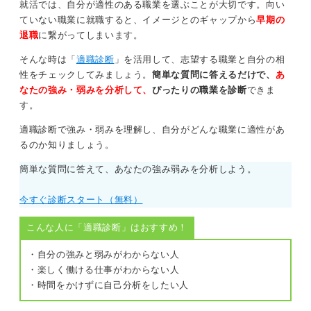
就活では、自分が適性のある職業を選ぶことが大切です。向い
ていない職業に就職すると、イメージとのギャップから
早期の
退職
に繋がってしまいます。
そんな時は「
適職診断
」を活用して、志望する職業と自分の相
性をチェックしてみましょう。
簡単な質問に答えるだけで、
あ
なたの強み・弱みを分析して、
ぴったりの職業を診断
できま
す。
適職診断で強み・弱みを理解し、自分がどんな職業に適性があ
るのか知りましょう。
簡単な質問に答えて、あなたの強み弱みを分析しよう。
今すぐ診断スタート（無料）
こんな人に「適職診断」はおすすめ！
・自分の強みと弱みがわからない人
・楽しく働ける仕事がわからない人
・時間をかけずに自己分析をしたい人