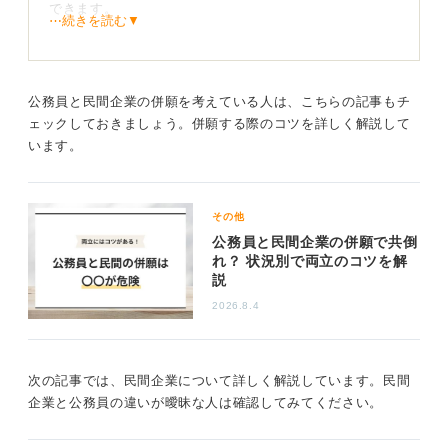
できます。
⋯続きを読む▼
以前は外資コンサルやベンチャー企業であれば、早期か
ら選考がスタートしていました。しかし、今はメガバン
クや日系メーカーなども早期選考・早期内定を出してい
公務員と民間企業の併願を考えている人は、こちらの記事もチ
るため、選考時期が早い企業は業界問わずどんどん受け
ェックしておきましょう。併願する際のコツを詳しく解説して
てみることをおすすめします。
います。
ビジョンを持って後悔のない進路選択を目指しまし
その他
ょう
公務員と民間企業の併願で共倒
れ？ 状況別で両立のコツを解
説
2026.8.4
これまで私がコーチングしてきた公務員と民間企業を併
願している学生は、業界問わずさまざまな企業から内定
を獲得していました。コンサル、銀行、通信、IT、メー
次の記事では、民間企業について詳しく解説しています。民間
カー、インフラ、商社など多岐にわたります。
企業と公務員の違いが曖昧な人は確認してみてください。
これまでの指導経験から言えるのは、どの企業に行くに
しても、公務員でも民間でも、それらの選択肢はただの