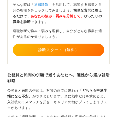
そんな時は「
適職診断
」を活用して、志望する職業と自
自分が興味を持てる道を選んで後悔しない選択をし
分の相性をチェックしてみましょう。
簡単な質問に答え
よう
るだけで、
あなたの強み・弱みを分析して、
ぴったりの
職業を診断
できます。
適職診断で強み・弱みを理解し、自分がどんな職業に適
性があるのか知りましょう。
現実的な就活戦略について、民間の選考が早い企業から
受けていくことをおすすめします。これは、面接に慣れ
たり自己分析をブラッシュアップする良い機会として活
診断スタート（無料）
用できるからです。
また、募集人数が多い企業を狙うと良いでしょう。なぜ
なら、大量採用をおこなう企業は、一定数の辞退を見越
公務員と民間の併願で迷うあなたへ。適性から選ぶ就活
して採用決定しているケースが多く、結果として万が一
戦略
内定を辞退することになった場合でも、比較的心理的な
負担や罪悪感が少なくなる傾向があるためです。
公務員と民間の併願は、対策の両立に追われ
「どちらも中途半
とはいえ、最終的に一番大切だと感じるのは「自分がそ
端になる不安」
がつきまといます。単に効率だけを求めると、
の企業に興味を持てるか」という点です。私が知るなか
入社後のミスマッチを招き、キャリアの軸がブレてしまうリス
では、公務員と受けながら小売やサービス業を受験して
クがあります。
いた人もいました。自分の価値観や適性に合った選択を
まずは「
適職診断
」で、あなたの価値観を
客観的に分析
しまし