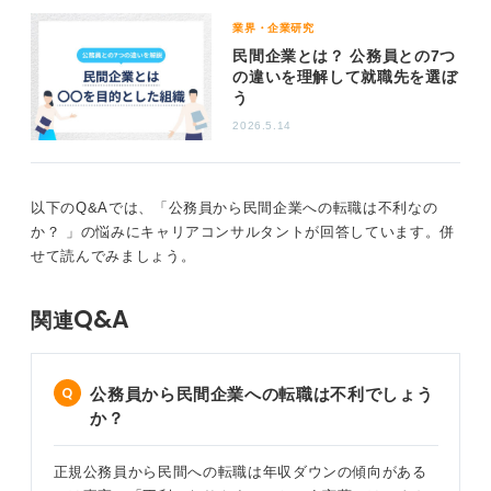
手段にすぎず、大切なのは目的だということです。
業界・企業研究
どのようなビジョンをもってこれから社会に貢献するの
民間企業とは？ 公務員との7つ
の違いを理解して就職先を選ぼ
かがポイントとなるため、無理に公務員に寄せたり民間
う
に寄せる必要もありません。
2026.5.14
最終的に公務員も民間も内定を獲得し、余裕をもって進
路を選択できる状態を目指しましょう。後悔なく進路決
定ができると思うので、ぜひそこに向けて就活に励んで
以下のQ&Aでは、「公務員から民間企業への転職は不利なの
いきましょう。
か？ 」の悩みにキャリアコンサルタントが回答しています。併
せて読んでみましょう。
0
Q&A
関連
公務員から民間企業への転職は不利でしょう
か？
正規公務員から民間への転職は年収ダウンの傾向がある