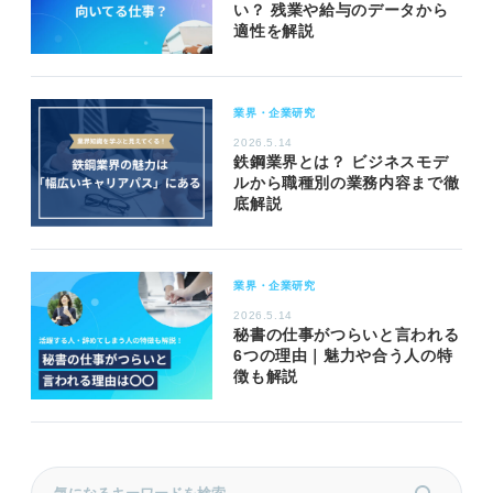
い？ 残業や給与のデータから
適性を解説
業界・企業研究
2026.5.14
鉄鋼業界とは？ ビジネスモデ
ルから職種別の業務内容まで徹
底解説
業界・企業研究
2026.5.14
秘書の仕事がつらいと言われる
6つの理由｜魅力や合う人の特
徴も解説