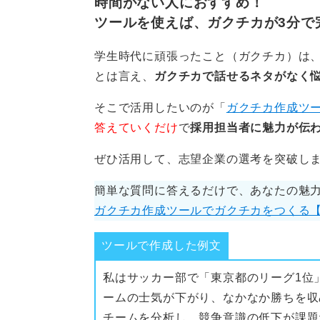
時間がない人におすすめ！
は何かをしてくれるでしょうか？ 人
ツールを使えば、ガクチカが3分で
時があります。
学生時代に頑張ったこと（ガクチカ）は、
自分の人生にとって本当に大切なこと
とは言え、
ガクチカで話せるネタがなく
されず、冷静に考え、行動してみまし
しています！
そこで活用したいのが「
ガクチカ作成ツ
答えていくだけ
で
採用担当者に魅力が伝
2
ぜひ活用して、志望企業の選考を突破し
簡単な質問に答えるだけで、あなたの魅
ガクチカ作成ツールでガクチカをつくる
ツールで作成した例文
私はサッカー部で「東京都のリーグ1位
ームの士気が下がり、なかなか勝ちを収
チームを分析し、競争意識の低下が課題