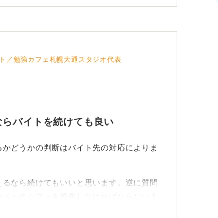
ト／勉強カフェ札幌大通スタジオ代表
ならバイトを続けても良い
るかどうかの判断はバイト先の対応によりま
えるなら続けてもいいと思います。逆に質問
バイトのシフトを優先しなければならないよ
。