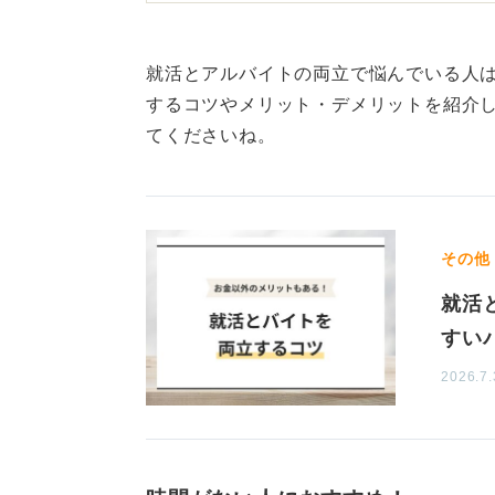
まずは質問者さんの気持ちを店長に
るが、この時期は入れないなど状況
就活とアルバイトの両立で悩んでいる人
するコツやメリット・デメリットを紹介
その際、気をつけないといけないの
てくださいね。
持ちが湧き上がってきて、本当は就
丈夫だと思います」と言ってしまう
長く勤めていればいるほどバイト先
感じることがあると思います。自分
その他
感じてしまうのもよくわかります。
就活
ただ、質問者さんがバイト先に義理
すい
活の時間を多少犠牲にしてシフトに
2026.7.
れません。ドライな感じがするかも
シフトに入らなければならないこと
なければならず、その企業で働けな