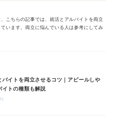
正直に話して、これくらいならシフトに入れ
をきちんと伝えることです。
は、こちらの記事では、就活とアルバイトを両立
しています。両立に悩んでいる人は参考にしてみ
は、店長と話をしているうちに申し訳ない気
活を優先したいのに「それくらいなら多分大
ことです。
にも愛着があるでしょうし、店長にも義理を
の都合で休ませてもらうことに申し訳なさを
とバイトを両立させるコツ｜アピールしや
を感じて、キャリアを形作るための大切な就
バイトの種類も解説
入ったとしても、その後の保証は何もしてく
31
しれませんが事実です。
で、本当にいきたかった会社の説明会を諦め
かったとしても、そのことに対してバイト先