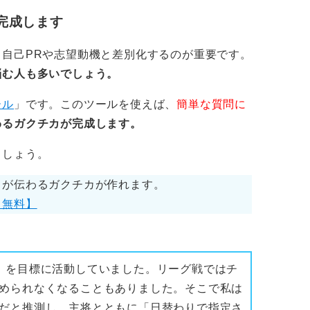
生にはこういう決断をしなければならない
完成します
自己PRや志望動機と差別化するのが重要です。
は何なのか？ その時の感情「だけ」に流
悩む人も多いでしょう。
ょう。就活うまくいきますように！ 応援
ール
」です。このツールを使えば、
簡単な質問に
わるガクチカが完成します。
ましょう。
力が伝わるガクチカが作れます。
【無料】
」を目標に活動していました。リーグ戦ではチ
められなくなることもありました。そこで私は
だと推測し、主将とともに「日替わりで指定さ