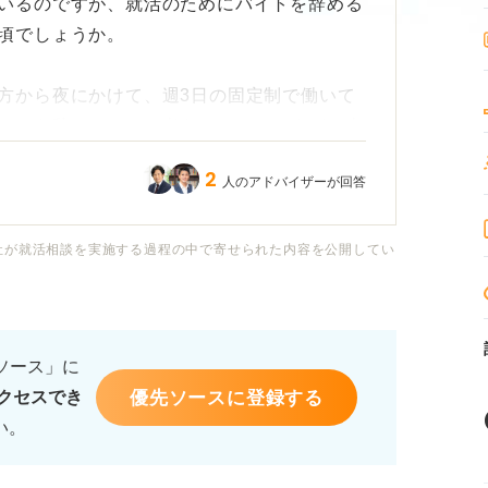
いるのですが、就活のためにバイトを辞める
頃でしょうか。
方から夜にかけて、週3日の固定制で働いて
イトを辞めるべきと考えているのですが、大
。
2
人のアドバイザーが回答
とは許されるのでしょうか。昨年、先輩は店
い」と言われており、それに従っていたの
社が就活相談を実施する過程の中で寄せられた内容を公開してい
しいとも感じます。
るソース」に
優先ソースに登録する
クセスでき
い。