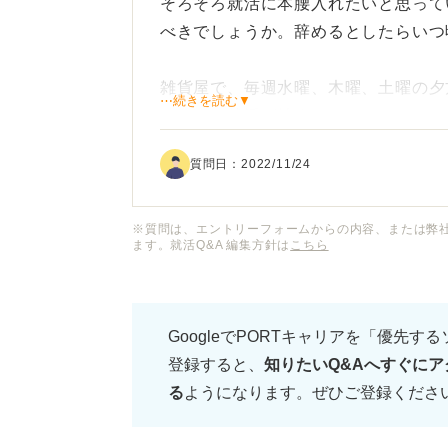
そろそろ就活に本腰入れたいと思って
べきでしょうか。辞めるとしたらいつ
雑貨屋で、毎週水曜、木曜、土曜の夕
⋯続きを読む▼
います。就活が始まるのでいつかはバ
体いつ頃辞めるのがベストでしょうか
質問日：
2022/11/24
また、就活のためにバイトを辞めるこ
長から「就活中もなるべく入ってほし
※質問は、エントリーフォームからの内容、または弊
ます。就活Q&A 編集方針は
こちら
で、就活を理由に辞めるのが少し心苦
GoogleでPORTキャリアを「優先す
登録すると、
知りたいQ&Aへすぐにア
る
ようになります。ぜひご登録くださ