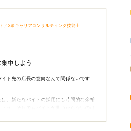
ト／2級キャリアコンサルティング技能士
に集中しよう
バイト先の店長の意向なんて関係ないです
れば、新たなバイトの採用にも時間的な余裕
しょう。それでもバイトが見つからないのは
にすることはないです。
一度の経験です。