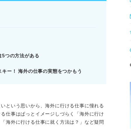
を検討する
ピールする
地で活躍できる力を示すことが重要。
は5つの方法がある
態の把握不足に注意
スキー！ 海外の仕事の実態をつかもう
ります。記事本文と併せてご確認ください。
たいという思いから、海外に行ける仕事に憧れる
ける仕事はぱっとイメージしづらく「海外に行け
」「海外に行ける仕事に就く方法は？」など疑問