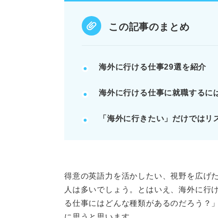
海外インターンで実績を積むこと
語学力に加え主体性や柔軟性をア
この記事のまとめ
POINT：語学力だけでなく、現
海外に行ける仕事29選を紹介
記事の該当箇所を見る
海外に行ける仕事に就職するに
海外に行ける仕事に就くなら実
海外で仕事をする方法
「海外に行きたい」だけではリ
海外に行ける職種
海外に行ける業界
※AIの特性上、間違いが含まれている場合があ
得意の英語力を活かしたい、視野を広げ
人は多いでしょう。とはいえ、海外に行
る仕事にはどんな種類があるのだろう？
に思うと思います。