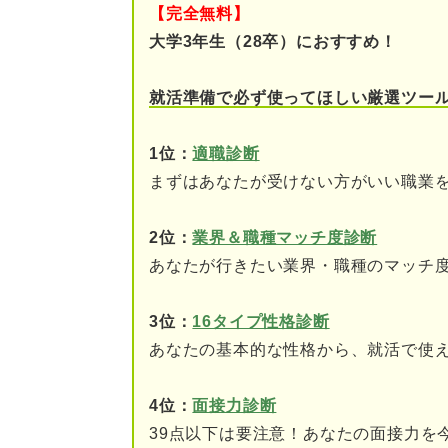
【完全無料】
外資系企業に就職する
大学3年生（28卒）におすすめ！
国際機関に就職する
就活準備で必ず使ってほしい厳選ツー
ワーキングホリデーを経
1位：
適職診断
ノマドワーカーになる
まずはあなたが受けない方がいい職業
海外に行ける職種19選
2位：
業界＆職種マッチ度診断
あなたが行きたい業界・職種のマッチ
①営業
②生産管理
3位：
16タイプ性格診断
あなたの基本的な性格から、就活で使
③品質管理
4位：
面接力診断
④ITエンジニア
39点以下は要注意！あなたの面接力を