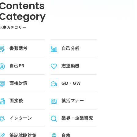
記事カテゴリー
書類選考
自己分析
自己PR
志望動機
面接対策
GD・GW
面接後
就活マナー
インターン
業界・企業研究
筆記試験対策
資格