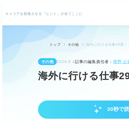
キャリアを前進させる「ヒント」が全てここに
トップ
その他
海外に行ける仕事29選！
その他
2026.8.4
記事の編集責任者：
熊野 公
海外に行ける仕事2
30秒で
海外に行ける仕事の種類と働き方
海外勤務の多様な方法を把握し選