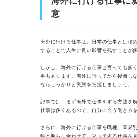
海外に行ける仕事に
⑮日本語教師
意
⑯留学エージェントの職
⑰カメラマン
海外に行ける仕事は、日本の仕事とは積
⑱個人輸出入
することで人生に良い影響を残すことが
⑲外交官
しかし、海外に行ける仕事と言っても多
事もあります。海外に行ってから後悔し
海外に行ける業界10選
ならしっかりと実態を把握しましょう。
①メーカー
記事では、まず海外で仕事をする方法を
②商社
仕事は多くあるので、自分に合う働き方
③損害保険
さらに、海外に行ける仕事を職種、業界別
④海運
軸と照らし合わせて、マッチする仕事を