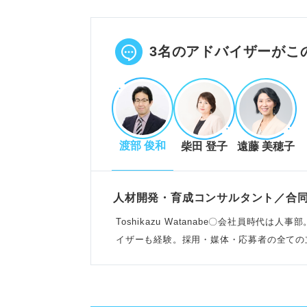
職種・業界別に具体的な仕事を知
自分に合う働き方を見つけること
POINT：企業就職以外に国際機
3名のアドバイザーがこ
る。
海外で働くことの実態と得られる
渡部 俊和
柴田 登子
遠藤 美穂子
裁量権が大きく専門スキルが求め
文化の違いによるストレスや給与
経験値向上や語学力アップ、キャ
人材開発・育成コンサルタント／合
POINT：大変な面もあるが、視
Toshikazu Watanabe〇会社員時
イザーも経験。採用・媒体・応募者の全ての
の実績
海外就職の可能性を高める対策と
専門の就職支援サービスを活用す