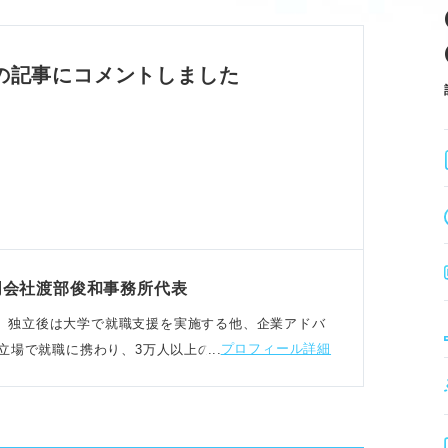
る
が重要
関やワーホリ、ノマドなど多様な選択肢があ
の記事にコメントしました
メリット
られる
面のリスクがある
リア形成に有利
同会社渡部俊和事務所代表
野が広がり成長できる大きなチャンス。
代は人事部。独立後は大学で就職支援を実施する他、企業アドバ
プロフィール詳細
立場で就職に携わり、3万人以上のコンサルティング
アピール力
る