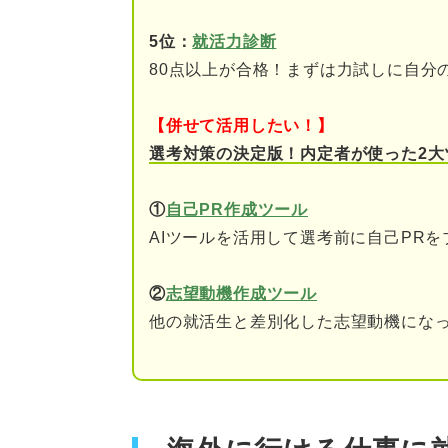
⑤製造業エンジニア
5位：
就活力診断
⑥販売戦略・マーケティ
80点以上が合格！まずは力試しに自分
⑦商品開発
【併せて活用したい！】
⑧コールセンター
選考対策の決定版！内定者が使った2大
⑨客室乗務員
①
自己PR作成ツール
⑩貿易事務
AIツールを活用して選考前に自己PR
⑪通関士
②
志望動機作成ツール
他の就活生と差別化した志望動機になっ
⑫保育士
⑬通訳・翻訳
⑭現地コーディネーター