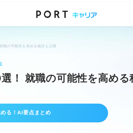
 就職の可能性を高める秘訣も公開
俊
9選！ 就職の可能性を高める
読める！AI要点まとめ
択する