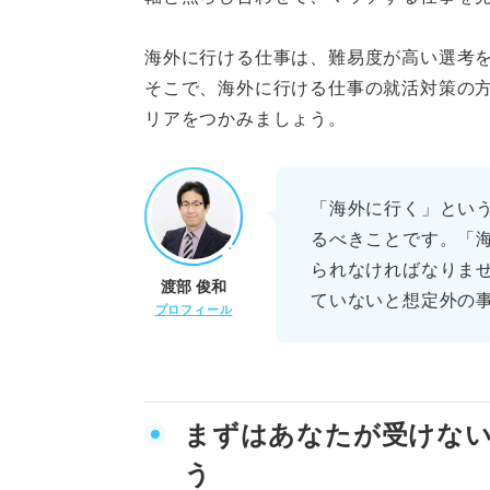
⑤航空
海外に行ける仕事は、難易度が高い選考
⑥旅行
そこで、海外に行ける仕事の就活対策の
リアをつかみましょう。
⑦コンサルティング
⑧エネルギー
「海外に行く」とい
⑨投資銀行
るべきことです。「
られなければなりま
渡部 俊和
⑩建設
ていないと想定外の
プロフィール
働くイメージをつかもう！ 海
仕事の幅が広く裁量権が
まずはあなたが受けな
専門的なスキルが求めら
う