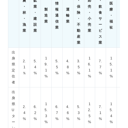
農
鉱
・
卸
・
育
情
医
・
業
保
売
飲
・
製
報
運
療
林
・
険
・
食
学
造
通
輸
・
・
建
・
小
サ
習
業
信
業
福
漁
設
不
売
ー
支
業
祉
業
業
動
業
ビ
援
産
ス
業
業
業
出
身
1
1
1
2.
5.
5.
4.
3.
7.
4.
県
9.
6.
5.
1
4
5
8
5
7
5
定
1
1
1
％
%
%
%
%
%
%
住
%
%
%
者
出
身
県
1
1
1
2.
6.
6.
4.
5.
7.
5.
U
5.
2.
5.
4
2
7
6
3
1
9
タ
3
5
4
%
%
%
%
%
%
%
ー
%
%
%