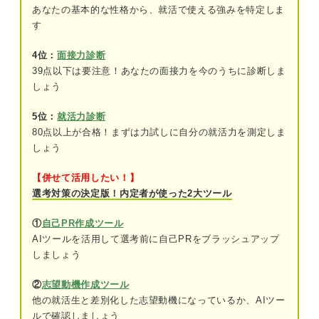
あなたの基本的な性格から、就活で使える強みを特定しま
Uターンを決めた理由
す
価値観次第！ Uターン就職のメリットを感じやすい
4位：
面接力診断
人の特徴
39点以下は要注意！あなたの面接力を今のうちに診断しま
しょう
①実家で生活をしたい
5位：
就活力診断
②地元に貢献したい
80点以上が合格！まずは力試しに自分の就活力を測定しま
③地元の文化や人間関係が価値観に合って
しょう
いる
【併せて活用したい！】
④地元に信頼できる友人が多い
選考対策の決定版！内定者が使った2大ツール
⑤インフラなどの不便さが許容できる
①
自己PR作成ツール
AIツールを活用して選考前に自己PRをブラッシュアップ
しましょう
デメリットに注意！ Uターン就職のネガティブ面と
解決法
②
志望動機作成ツール
①求人の選択肢が限られている・見つけら
他の就活生と差別化した志望動機になっているか、AIツー
れない
ルで確認しましょう