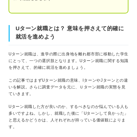
②就活や引越しに費用がかかる
Uターン就職とは？ 意味を押さえて的確に就活を進めよう
Uターンするか迷っている人は就活を進めながら決
Uターン就職とは？ 意味を押さえて的確に
めよう
就活生必見！好印象を生む就活マナーを手に入れよう
就活を進めよう
Uターン就職は一つの選択肢！ 数十年後も見据えて
就活を進めよう
Uターン就職とは？ IターンやJターンとの違いも押さえよ
Uターン就職は、進学の際に出身地を離れ都市部に移動した学生
う
にとって、一つの選択肢となります。Uターン就職に関する知識
を押さえて、的確に就活を進めましょう。
Iターン就職・Jターン就職との違い
この記事ではまずUターン就職の意味、IターンやJターンとの違
Uターン就職の例
いを解説。さらに調査データを元に、Ｕターン就職の実態を見
ていきます。
データから知る！ Uターン就職者の実態
Uターン就職した方が良いのか、するべきなのか悩んでいる人も
多いですよね。しかし、就職した後に「Uターンして良かった」
Uターン就職者の就業先
と思えるかどうかは、人それぞれが持っている価値観によりま
す。
Uターンを決めた理由