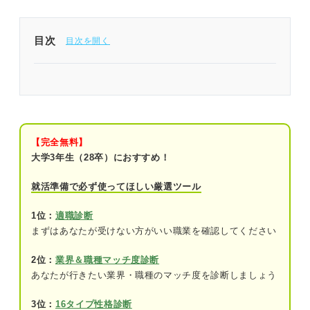
目次
Uターン就職とは？ 意味を押さえて的確に就活を進
めよう
就活生必見！ 好印象を生む就活マナーを手
に入れよう
【完全無料】
大学3年生（28卒）におすすめ！
Uターン就職とは？ IターンやJターンとの違いも押
就活準備で必ず使ってほしい厳選ツール
さえよう
Iターン就職・Jターン就職との違い
1位：
適職診断
まずはあなたが受けない方がいい職業を確認してください
Uターン就職の例
2位：
業界＆職種マッチ度診断
データから知る！ Uターン就職者の実態
あなたが行きたい業界・職種のマッチ度を診断しましょう
Uターン就職者の就業先
3位：
16タイプ性格診断