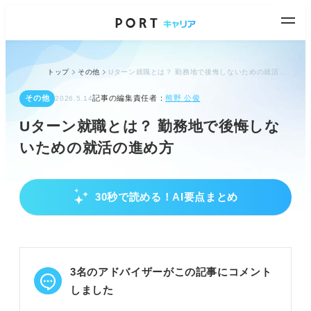
トップ
その他
Uターン就職とは？ 勤務地で後悔しないための就活の進め方
その他
記事の編集責任者：
熊野 公俊
2026.5.14
Uターン就職とは？ 勤務地で後悔しな
いための就活の進め方
30秒で読める！AI要点まとめ
Uターン就職の基本とI・Jターンとの違い
Uターンは故郷を離れ都市部へ進学後、故郷で就職
すること。
Iターンは故郷以外、Jターンは故郷に近い地方都市
3名のアドバイザーがこの記事にコメント
で就職。
地方出身者の約半数がUターンを希望している。
しました
POINT：地元企業、全国展開企業の地元勤務、公務