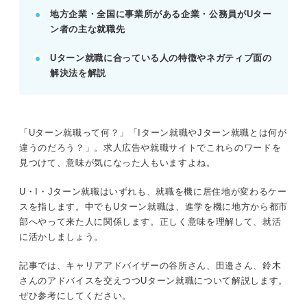
POINT：勤務地だけでなく、業界・職種・キャリア
地方企業・全国に事業所がある企業・公務員がUター
など多角的に検討しよう。
ン者の主な就職先
Uターン就職に合っている人の特徴やネガティブ面の
記事の該当箇所を見る
解決法を解説
Uターン就職とは？ 意味を押さえて的確に就活
を進めよう
Uターン就職とは？ IターンやJターンとの違い
も押さえよう
「Uターン就職って何？」「Iターン就職やJターン就職とは何が
データから知る！ Uターン就職者の実態
違うのだろう？」。求人広告や就職サイトでこれらのワードを
価値観次第！ Uターン就職のメリットを感じや
見つけて、意味が気になった人もいますよね。
すい人の特徴
U・I・Jターン就職はいずれも、就職を機に居住地が変わるケー
スを指します。中でもUターン就職は、進学を機に地方から都市
※AIの特性上、間違いが含まれている場合があります。記事本文
部へやって来た人に関係します。正しく意味を理解して、就活
と併せてご確認ください。
に活かしましょう。
記事では、キャリアアドバイザーの谷所さん、田邉さん、鈴木
さんのアドバイスを交えつつUターン就職について解説します。
ぜひ参考にしてください。