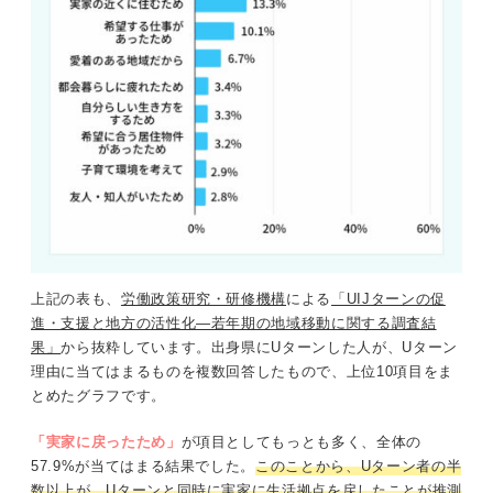
上記の表も、
労働政策研究・研修機構
による
「UIJターンの促
進・支援と地方の活性化―若年期の地域移動に関する調査結
果」
から抜粋しています。出身県にUターンした人が、Uターン
理由に当てはまるものを複数回答したもので、上位10項目をま
とめたグラフです。
「実家に戻ったため」
が項目としてもっとも多く、全体の
57.9%が当てはまる結果でした。
このことから、Uターン者の半
数以上が、Uターンと同時に実家に生活拠点を戻したことが推測