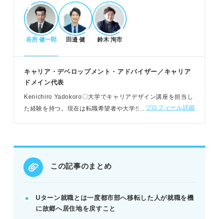
員が主な選択肢。
谷所 健一郎
田邉 健
鈴木 洵市
Uターン就職のメリット・デメリットと解決策
実家暮らしによる経済的・精神的メリットがある。
地元貢献の機会や慣れた人間関係で生活しやすい。
キャリア・デベロップメント・アドバイザー／キャリア
求人選択肢の少なさや就活費用がデメリットとな
ドメイン代表
る。
Kenichiro Yadokoro〇大学でキャリアデザイン講座を担当し
POINT：合同説明会参加や自治体支援活用でデメリ
プロフィール詳細
た経験を持つ。現在は転職希望者や大学生向けの個別支援、
ットを解消できる。
転職者向けのセミナー、採用担当者向けのセミナーのほか、
書籍の執筆をおこなう
Uターン就職を迷った時の進め方
立ち止まらず、地方と都市部の両方の企業を比較検
この記事のまとめ
討する。
就活の軸を明確にし、勤務地の優先度を定める。
数十年後のライフイベントを見据え、総合的に判断
Uターン就職とは一度都市部へ移転した人が就職を機
する。
に故郷へ居住地を戻すこと