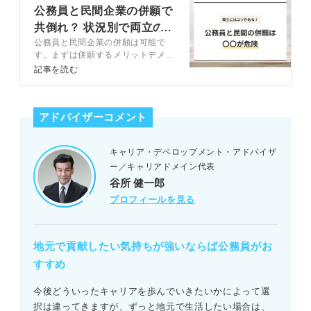
公務員と民間企業の併願で
共倒れ？ 状況別で両立の
公務員と民間企業の併願は可能で
コツを解説
す。まずは併願するメリットデメリ
ットを理解しましょう。この記事で
記事を読む
は公務員と民間企業を併願するため
のコツをキャリアコンサルタントが
解説します。
アドバイザーコメント
キャリア・デベロップメント・アドバイザ
ー／キャリアドメイン代表
谷所 健一郎
プロフィールを見る
地元で貢献したい気持ちが強いならば公務員がお
すすめ
今後どういったキャリアを歩んでいきたいかによって選
択は違ってきますが、ずっと地元で生活したい場合は、