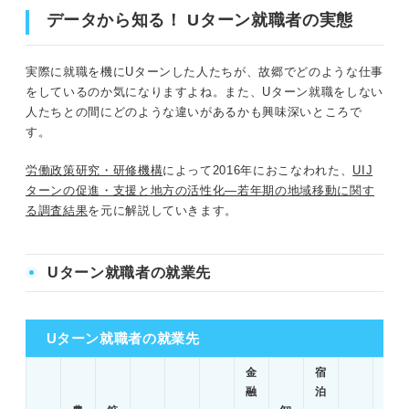
データから知る！ Uターン就職者の実態
実際に就職を機にUターンした人たちが、故郷でどのような仕事
をしているのか気になりますよね。また、Uターン就職をしない
人たちとの間にどのような違いがあるかも興味深いところで
す。
労働政策研究・研修機構
によって2016年におこなわれた、
UIJ
ターンの促進・支援と地方の活性化―若年期の地域移動に関す
る調査結果
を元に解説していきます。
Uターン就職者の就業先
Uターン就職者の就業先
金
宿
融
泊
教