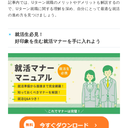
記事内では、Uターン就職のメリットやデメリットも解説するの
価値観次第！ Uターン就職のメリットを感じやすい人の特
で、Uターン就職に関する理解を深め、自分にとって最適な就活
徴
の進め方を見つけましょう。
①実家で生活をしたい
就活生必見！
②地元に貢献したい
好印象を生む就活マナーを手に入れよう
③地元の文化や人間関係が価値観に合っている
④地元に信頼できる友人が多い
⑤インフラなどの不便さが許容できる
デメリットに注意！ Uターン就職のネガティブ面と解決法
①求人の選択肢が限られている・見つけられない
②就活や引越しに費用がかかる