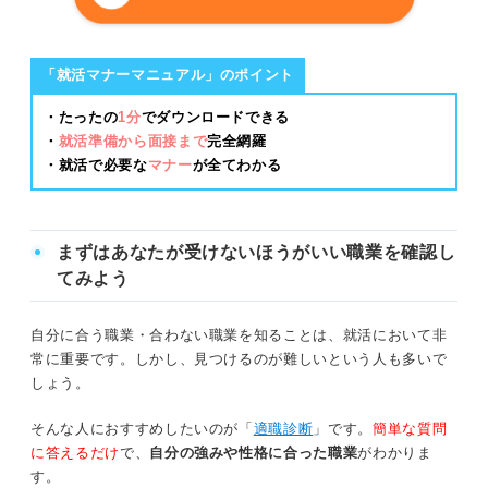
Uターンするか迷っている人は就活を進めながら決めよう
Uターン就職は一つの選択肢！ 数十年後も見据えて就活を
「就活マナーマニュアル」のポイント
進めよう
・たったの
1分
でダウンロードできる
・
就活準備から面接まで
完全網羅
・就活で必要な
マナー
が全てわかる
まずはあなたが受けないほうがいい職業を確認し
てみよう
自分に合う職業・合わない職業を知ることは、就活において非
常に重要です。しかし、見つけるのが難しいという人も多いで
しょう。
そんな人におすすめしたいのが「
適職診断
」です。
簡単な質問
に答えるだけ
で、
自分の強みや性格に合った職業
がわかりま
す。