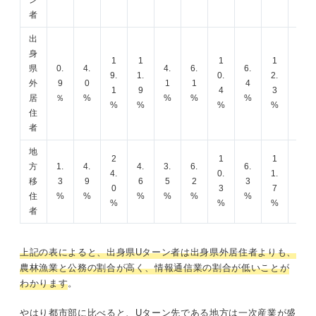
ン
者
出
身
1
1
1
1
県
0.
4.
4.
6.
6.
7.
9.
1.
0.
2.
外
9
0
1
1
4
2
1
9
4
3
居
％
%
%
%
%
%
%
%
%
%
住
者
地
2
1
1
方
1.
4.
4.
3.
6.
6.
9.
4.
0.
1.
移
3
9
6
5
2
3
2
0
3
7
住
%
%
%
%
%
%
%
%
%
%
者
上記の表によると、出身県Uターン者は出身県外居住者よりも、
農林漁業と公務の割合が高く、情報通信業の割合が低いことが
わかります
。
やはり都市部に比べると、Uターン先である地方は一次産業が盛