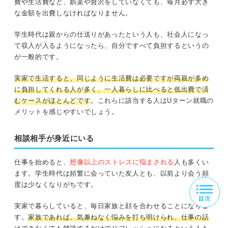
費や生活費など、娯楽や贅沢をしていなくても、毎月必ず大き
な金額を出費しなければなりません。
学生時代は親からの仕送りがあったという人も、社会人になっ
て収入が入るようになったら、自分ですべて負担するというの
が一般的です。
実家で生活すると、同じように生活費は必要ですが両親が多め
に負担してくれる人が多く、一人暮らしに比べると低出費で済
むケースがほとんどです
。これらに該当する人はUターン就職の
メリットを感じやすいでしょう。
相談相手が身近にいる
仕事を始めると、
想像以上のストレスに悩まされる
人も多くい
ます。学生時代は頻繁に会っていた友人とも、以前より会う頻
度は少なくなりがちです。
実家で暮らしていると、毎日家族と顔を合わせることになりま
す。
家族であれば、気兼ねなく悩みを打ち明けられ、仕事の話