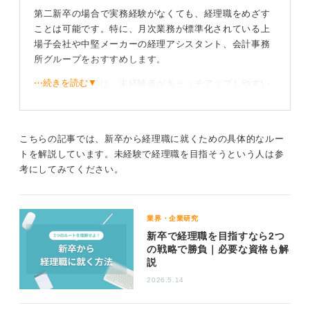
0
第二新卒の場合で実務経験がなくても、経理職をめざす
ことは可能です。特に、月次業務が標準化されている上
場子会社や中堅メーカーの経理アシスタント、会計事務
所グループをおすすめします。
⋯続きを読む▼
これらの企業では、未経験者がキャッチアップしやすい
環境が整っているため、採用されやすい傾向にありま
す。
こちらの記事では、新卒から経理職に就くための具体的なルー
未経験でも響く！ 資格や前職での強みをPRしよう
トを解説しています。未経験で経理職を目指そうという人は参
考にしてみてください。
まずは応募の前提として日商簿記2級を取得し、貸借対照
表と損益計算書を自力で読める状態まで仕上げておく
と、書類の通過率が格段に上がります。
業界・企業研究
自己PRでは、前職の営業で培った数値目標へのコミット
新卒で経理職を目指すなら2つ
の戦略で勝負｜必要な資格も解
メントや、顧客との折衝で鍛えた対話力をアピールしま
説
しょう。
2026.5.14
経費の予実管理や、監査法人との円滑なコミュニケーシ
ョンで役立つスキルと、具体的に位置付けることができ