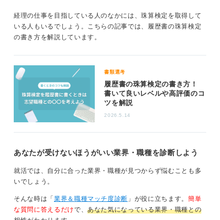
ます。さらに、入社後にどう貢献したいかを具体的に語
経理の仕事を目指している人のなかには、珠算検定を取得して
ることも必要です。
いる人もいるでしょう。こちらの記事では、履歴書の珠算検定
このように「資格＋定量的な改善シナリオ＋対人スキ
の書き方を解説しています。
ル」という3点セットでアピールすることで、未経験とい
うハンデを乗り越えやすくなります。
書類選考
0
履歴書の珠算検定の書き方！
書いて良いレベルや高評価のコ
ツを解説
2026.5.14
あなたが受けないほうがいい業界・職種を診断しよう
就活では、自分に合った業界・職種が見つからず悩むことも多
いでしょう。
そんな時は「
業界＆職種マッチ度診断
」が役に立ちます。
簡単
な質問に答えるだけ
で、
あなた気になっている業界・職種との