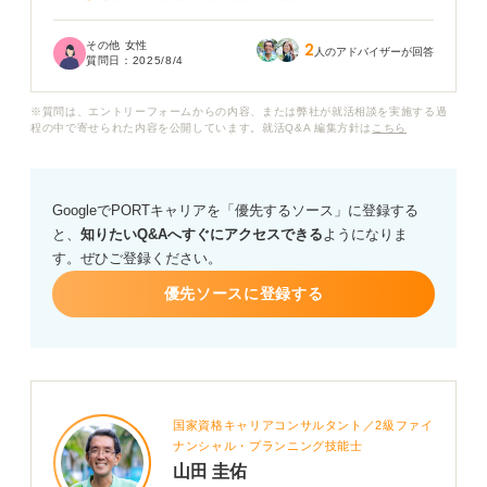
から経理職に転職するのは難しいのではないかと不安で
す。どのような企業であれば未経験でも採用されやすい
その他 女性
2
のか、また、転職を成功させるために今からできること
人のアドバイザーが回答
質問日：
2025/8/4
は何か知りたいです。
※質問は、エントリーフォームからの内容、または弊社が就活相談を実施する過
第二新卒で経理職への転職を目指すことは可能でしょう
程の中で寄せられた内容を公開しています。就活Q&A 編集方針は
こちら
か？ 未経験から経理職に転職するための具体的な方法
や、有利になる資格、そして効果的な自己PRのポイント
について、アドバイスをお願いいたします。
GoogleでPORTキャリアを「優先するソース」に登録する
と、
知りたいQ&Aへすぐにアクセスできる
ようになりま
す。ぜひご登録ください。
優先ソースに登録する
国家資格キャリアコンサルタント／2級ファイ
ナンシャル・プランニング技能士
山田 圭佑