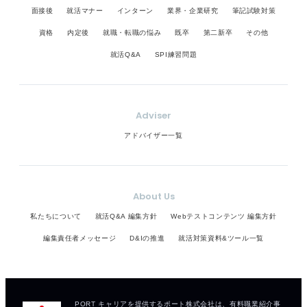
面接後
就活マナー
インターン
業界・企業研究
筆記試験対策
資格
内定後
就職・転職の悩み
既卒
第二新卒
その他
就活Q&A
SPI練習問題
Adviser
アドバイザー一覧
About Us
私たちについて
就活Q&A 編集方針
Webテストコンテンツ 編集方針
編集責任者メッセージ
D&Iの推進
就活対策資料&ツール一覧