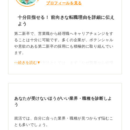
プロフィールを見る
十分目指せる！ 前向きな転職理由を詳細に伝え
よう
第二新卒で、営業職から経理職へキャリアチェンジをす
ることは十分に可能です。多くの企業が、ポテンシャル
や意欲のある第二新卒の採用にも積極的に取り組んでい
ます。
⋯続きを読む▼
具体的な転職の方法としては、まず「なぜ営業から経理
へ転職したいのか」という理由を明確に説明できるよう
にしておきましょう。
単に「営業が合わないから」といった後ろ向きな理由で
はなく、数字への興味や、会社にどのように貢献したい
あなたが受けないほうがいい業界・職種を診断しよ
かという点を具体的に深掘りして伝えることが必要で
う
す。
たとえば、「営業で顧客の数字を扱うなかで、企業の経
就活では、自分に合った業界・職種が見つからず悩むこ
営を支える経理の重要性を実感した」「論理的に数字を
とも多いでしょう。
分析し、経営改善に貢献したい」といった具体的な動機