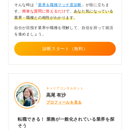
付けがあると、説得力が増します。
そんな時は「
業界＆職種マッチ度診断
」が役に立ちま
す。
簡単な質問に答えるだけ
で、
あなた気になっている
PRポイントを整理！ 資格や強みなどを伝えよう
業界・職種との相性がわかります
。
自分が目指す業界や職種を理解して、自信を持って就活
また現時点で数字に対してどれくらいの強みがあるの
を進めましょう。
か、何か具体的なエピソードや客観的な資格があるかを
アピールすることも非常に有効です。
診断スタート（無料）
経理の実務経験がない場合でも、簿記検定の取得や、現
在勉強中であることなどを伝えることで、経理職への強
い意欲と学習能力、そしてポテンシャルを示すことがで
きます。
加えて、営業経験で培ったコミュニケーション能力、課
キャリアコンサルタント
題解決能力、責任感なども経理職で活かせる資質として
高尾 有沙
プラスしてアピールしましょう。
プロフィールを見る
経理の仕事は、単に数字を処理するだけでなく、他部署
との連携や課題解決能力も求められるため、これらの営
転職できる！ 業務が一般化されている業界を探
業経験で得たスキルは非常に有利に働きます。
そう