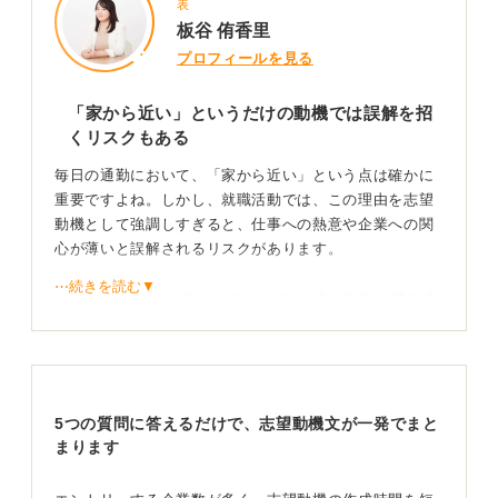
表
板谷 侑香里
プロフィールを見る
「家から近い」というだけの動機では誤解を招
くリスクもある
毎日の通勤において、「家から近い」という点は確かに
重要ですよね。しかし、就職活動では、この理由を志望
動機として強調しすぎると、仕事への熱意や企業への関
心が薄いと誤解されるリスクがあります。
⋯続きを読む▼
4つのポイントを押さえてポジティブな印象の残る志
望動機にしよう
そこで、企業にマイナスの印象を与えずに効果的に伝え
る方法を考えてみましょう。
5つの質問に答えるだけで、志望動機文が一発でまと
①ワークライフバランスの重視を強調する
まります
「家からの通勤時間の短縮によって、仕事とプライベー
トのバランスを大切にしたい」という視点を伝えること