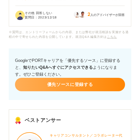
てほしいし、家で過ごすのが好きなのでできるだけ家か
ら近い企業に入社して1秒でも早く帰りたいです。
その他 回答しない
2
人のアドバイザーが回答
質問日：
2023/12/18
今後本格的に就活をしていくうえでこういったワークラ
イフバランスには結構こだわりたいのですが、「家から
※質問は、エントリーフォームからの内容、または弊社が就活相談を実施する過
近い」という志望動機を就活で使うのはありですか？
程の中で寄せられた内容を公開しています。就活Q&A 編集方針は
こちら
企業の人にマイナスに捉えられないような言い方もあれ
ば教えてほしいです。
GoogleでPORTキャリアを「優先するソース」に登録する
と、
知りたいQ&Aへすぐにアクセスできる
ようになりま
す。ぜひご登録ください。
優先ソースに登録する
ベストアンサー
キャリアコンサルタント／コラボレーター代