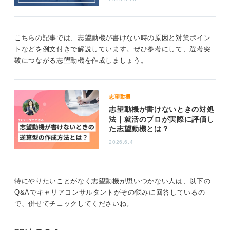
ることも大切です。
たとえば、「御社が推進するテレワークやフレキシブル
な働き方に共感し、私自身も効率的で充実した仕事とプ
こちらの記事では、志望動機が書けない時の原因と対策ポイン
ライベートの時間を大切にしたいと考えています」とい
トなどを例文付きで解説しています。ぜひ参考にして、選考突
った形で、企業の方針と自分の価値観が一致しているこ
破につながる志望動機を作成しましょう。
とをアピールすると良いでしょう。
自分の価値観と企業のニーズとのバランスを意識し
志望動機
よう
志望動機が書けないときの対処
法｜就活のプロが実際に評価し
最後に、自分の価値観を伝えることは大切ですが、それ
た志望動機とは？
だけでなくその企業で何を成し遂げたいか、どのように
2026.6.4
貢献できるかという企業側の視点も忘れずに志望動機を
考えましょう。
自分の価値観と企業のニーズをバランス良く伝えること
特にやりたいことがなく志望動機が思いつかない人は、以下の
で、ポジティブな印象を与えることができます。
Q&Aでキャリアコンサルタントがその悩みに回答しているの
で、併せてチェックしてくださいね。
2