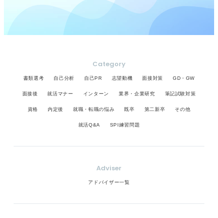
Category
書類選考
自己分析
自己PR
志望動機
面接対策
GD・GW
面接後
就活マナー
インターン
業界・企業研究
筆記試験対策
資格
内定後
就職・転職の悩み
既卒
第二新卒
その他
就活Q&A
SPI練習問題
Adviser
アドバイザー一覧