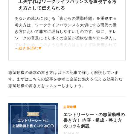
工夫すればワークライフバランスを重視する考
3
え方として伝えられる
あなたの就活における「家からの通勤時間」を重視する
考え方は、ワークライフバランスを大切にする現代の働
き方において非常に理解しやすいものです。特に、テレ
ワークの普及により多くの企業が柔軟な働き方を導入し
ているため、このような考え方はますます重要視されて
⋯続きを読む▼
います。
面接やエントリーシート（ES）でこの点を伝える際に
は、単に「家から近いから」という理由だけでなく、そ
志望動機の基本の書き方は以下の記事で詳しく解説していま
れがどのようにあなたの働き方やパフォーマンスに良い
す。まずはこちらの記事を参考に企業に魅力を伝える効果的な
影響を与えるかを強調することが大切です。
志望動機の書き方をマスターしましょう。
たとえば、「通勤時間が短いことで仕事とプライベート
のバランスを取りやすく、より集中して仕事に取り組む
ことができる」といった具体的なメリットを述べると良
志望動機
いでしょう。
エントリーシートの志望動機の
書き方！ 内容・構成・整え方
また、企業が働き方改革を推進しているかどうかをリサ
のコツを解説
ーチし、その企業の方針に合わせて自分の価値観を伝え
2026.6.26