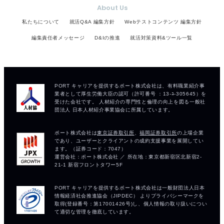
About Us
私たちについて
就活Q&A 編集方針
Webテストコンテンツ 編集方針
編集責任者メッセージ
D&Iの推進
就活対策資料&ツール一覧