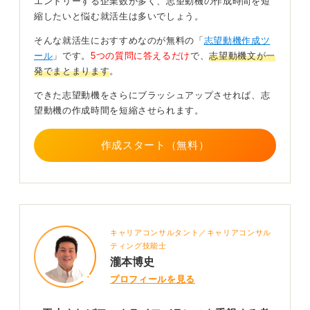
エントリーする企業数が多く、志望動機の作成時間を短
が大切です。これにより、時間管理に対する意識の高さ
縮したいと悩む就活生は多いでしょう。
をアピールできます。
そんな就活生におすすめなのが無料の「
志望動機作成ツ
②企業文化への理解を示す
ール
」です。
5つの質問に答えるだけ
で、
志望動機文が一
「御社が推進するテレワークやフレックスタイム制度な
発でまとまります
。
どの働き方改革に共感し、効率的な働き方を実現した
い」と述べ、企業の働き方や文化に対する理解を示すこ
できた志望動機をさらにブラッシュアップさせれば、志
とが重要です。
望動機の作成時間を短縮させられます。
③自宅環境の利点を活かす意欲を示す
作成スタート（無料）
たとえば、「自宅で集中して作業できる環境があり、仕
事の効率化に貢献できる」というように、ポジティブな
面を強調します。
④主要な志望動機としてではなく、補足的に伝える
仕事内容や企業への関心などの主要な動機を先に述べ、
キャリアコンサルタント／キャリアコンサル
通勤の便利さを追加的な理由として挙げるのが適切で
ティング技能士
す。
瀧本博史
最近はテレワークを前提にオフィスを縮小する動きも見
プロフィールを見る
られます。希望の働き方が実現できると良いですね。