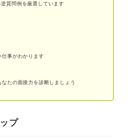
る逆質問例を厳選しています
る
る
い仕事がわかります
を結び付る
あなたの面接力を診断しましょう
志望するのか
るか
テップ