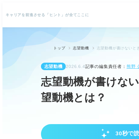
キャリアを前進させる「ヒント」が全てここに
トップ
志望動機
志望動機が書けないと
志望動機
2026.6.4
記事の編集責任者：
熊野 
志望動機が書けな
望動機とは？
30秒で
志望動機作成の基本ステップ