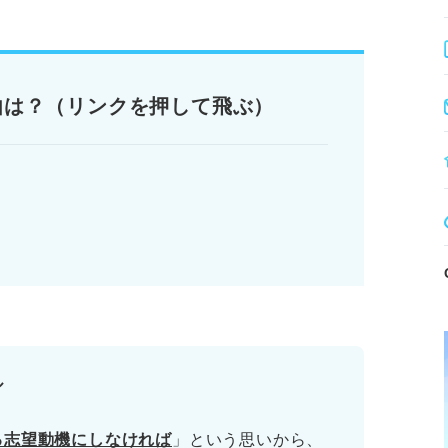
！ ハイスピードで志望動機を書く方法
由は？（リンクを押して飛ぶ）
ります。記事本文と併せてご確認ください。
ル
る志望動機にしなければ
」という思いから、