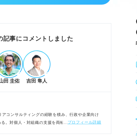
な情報を収集する。
・深掘りする。
べ、作成する。
視点を取り入れると印象的。
の記事にコメントしました
解不足にある。
山田 圭佑
吉田 隼人
を掘り起こす。
的に作成する。
自分の本音を深掘りすることが重要。
てキャリアコンサルティングの経験を積み、行政や企業向け
プロフィール詳細
わる。対個人・対組織の支援を両輪でおこなっている