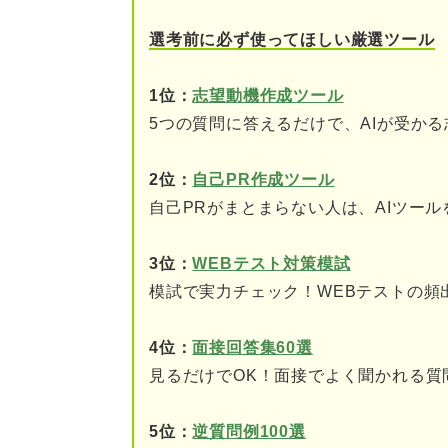
締切が直前に迫っている人必見
選考前に必ず使ってほしい厳選ツール
志望動機作成ツールを利
1位：
志望動機作成ツール
内定者の志望動機を参考
5つの質問に答えるだけで、AIが受か
志望動機の例文
2位：
自己PR作成ツール
自己PRがまとまらない人は、AIツー
①「社風」が志望理由の
②「社会貢献」が志望理
3位：
WEBテスト対策模試
模試で実力チェック！WEBテストの頻
③「事業内容」が志望理
4位：
面接回答集60選
④「企業理念」が志望理
見るだけでOK！面接でよく聞かれる質
⑤「将来性」が志望理由
5位：
逆質問例100選
⑥「自己成長」が志望理