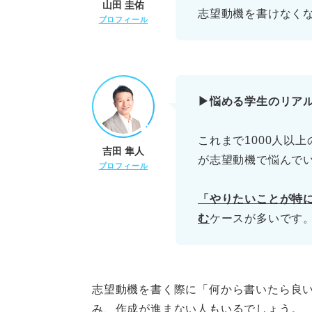
山田 圭佑
志望動機を書けなく
プロフィール
▶悩める学生のリア
これまで1000人以
吉田 隼人
が志望動機で悩んで
プロフィール
「やりたいことが特
む
ケースが多いです
志望動機を書く際に「何から書いたら良
み、作成が進まない人もいるでしょう。