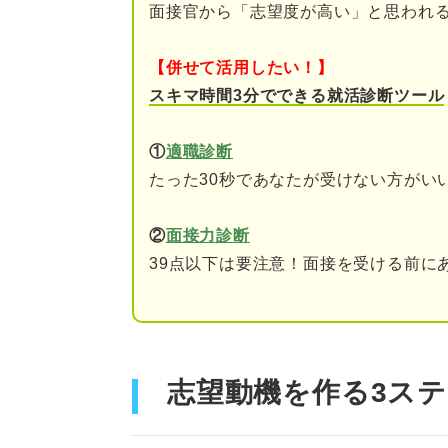
面接官から「志望度が高い」と思われ
情報収集の進め方
【併せて活用したい！】
「自分」の情報を整理す
スキマ時間3分でできる就活診断ツール
「企業」の情報を入手す
①
適職診断
たった30秒であなたが受けない方がい
企業の情報と自分の情報
②
面接力診断
志望動機の構成
39点以下は要注意！面接を受ける前に
①なぜその業界や企業を
②根拠となるエピソード
③入社後にどう貢献でき
志望動機を作る3ス
志望動機が書けない4つの原因