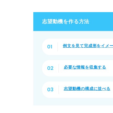
①書くべき内容がイメー
②自分についての理解不
志望動機を作る方法
③企業についての理解不
④志望度が低い
例文を見て完成形をイメ
就活QAで解決！ 「志望動機が
志望動機が書けなくても大丈夫
必要な情報を収集する
う
志望動機の構成に並べる