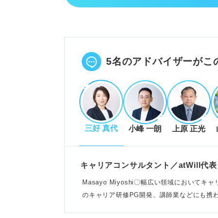
例文で完成形をイメージし、必要
自己分析と企業研究で情報を整理
PREP法で伝わりやすい構成に並
POINT：企業・社会・自分の3
5名のアドバイザーがこ
書けない原因と効率的な解決策
書けない原因はイメージ不足や理
三好 真代
小峰 一朗
上原 正光
自己理解・企業理解を深め、本音
ツールや内定者例文を活用し効率
POINT：表面的な理由でなく、
キャリアコンサルタント／atWill代表
Masayo Miyoshi〇幅広い領域におい
のキャリア研修PG開発、講師業などにも携
記事の該当箇所を見る
志望動機を作る3ステップ