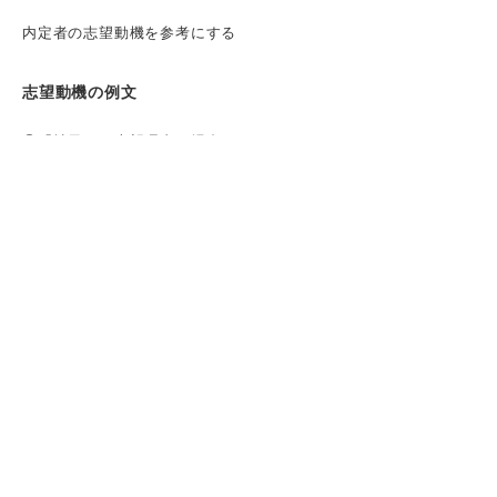
内定者の志望動機を参考にする
志望動機の例文
①「社風」が志望理由の場合
②「社会貢献」が志望理由の場合
③「事業内容」が志望理由の場合
④「企業理念」が志望理由の場合
⑤「将来性」が志望理由の場合
⑥「自己成長」が志望理由の場合
情報収集の進め方
「自分」の情報を整理する