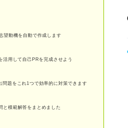
！ ハイスピードで志望動機を書く方法
用する
にする
る志望動機を自動で作成します
ルを活用して自己PRを完成させよう
場合
由の場合
出問題をこれ1つで効率的に対策できます
由の場合
由の場合
問と模範解答をまとめました
の場合
由の場合