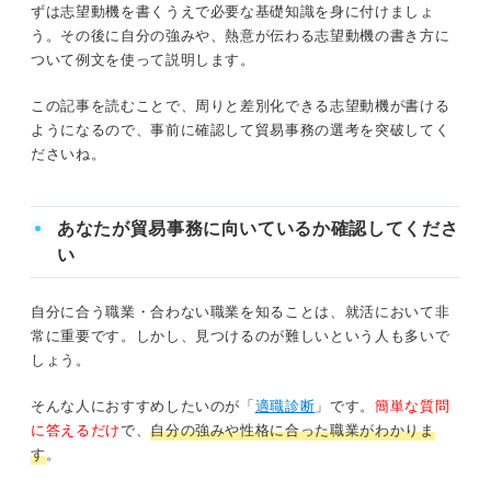
ずは志望動機を書くうえで必要な基礎知識を身に付けましょ
自分の強みと照らし合わせよう！ 貿易事務に向いている
企業の種類別の志望動機例文
う。その後に自分の強みや、熱意が伝わる志望動機の書き方に
人の3つの特徴
ついて例文を使って説明します。
貿易事務の志望動機でマイナスの印象につながりや
①スケジュール管理が得意な人
この記事を読むことで、周りと差別化できる志望動機が書ける
すいNG例文
ようになるので、事前に確認して貿易事務の選考を突破してく
例文①「英語を使いたい」というだけの志
②几帳面な人
ださいね。
望動機
③先読み力のある人
例文②応募した企業をなぜ選んだのか熱意
あなたが貿易事務に向いているか確認してくださ
を述べていない志望動機
い
キャリアコンサルタントに聞いた！ 貿易事務で評価され
やすい素養って何？
貿易事務の志望動機では熱意やスキルを魅力的にア
自分に合う職業・合わない職業を知ることは、就活において非
ピールして選考を突破しよう！
常に重要です。しかし、見つけるのが難しいという人も多いで
志望動機に盛り込みたい貿易事務ならではの3つのやりが
しょう。
い
そんな人におすすめしたいのが「
適職診断
」です。
簡単な質問
①貿易の専門知識を業務の中で磨ける
に答えるだけ
で、
自分の強みや性格に合った職業がわかりま
す
。
②国際ビジネスの最前線で働くことができる