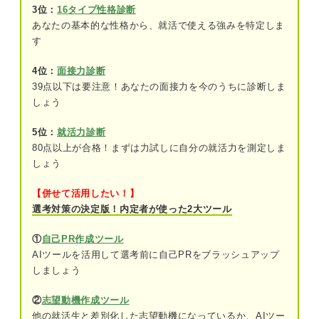
3位：
16タイプ性格診断
コミュニケーション能力
あなたの基本的な性格から、就活で使える強みを特定しま
す
自分の強みと照らし合わせよう！ 貿易事務に向い
ている人の3つの特徴
4位：
面接力診断
39点以下は要注意！あなたの面接力を今のうちに診断しま
①スケジュール管理が得意な人
しょう
②几帳面な人
5位：
就活力診断
③先読み力のある人
80点以上が合格！まずは力試しに自分の就活力を測定しま
しょう
キャリアコンサルタントに聞いた！ 貿易事務で評
【併せて活用したい！】
価されやすい素養って何？
選考対策の決定版！内定者が使った2大ツール
志望動機に盛り込みたい貿易事務ならではの3つの
やりがい
①
自己PR作成ツール
AIツールを活用して選考前に自己PRをブラッシュアップ
①貿易の専門知識を業務の中で磨ける
しましょう
②国際ビジネスの最前線で働くことができ
②
志望動機作成ツール
る
他の就活生と差別化した志望動機になっているか、AIツー