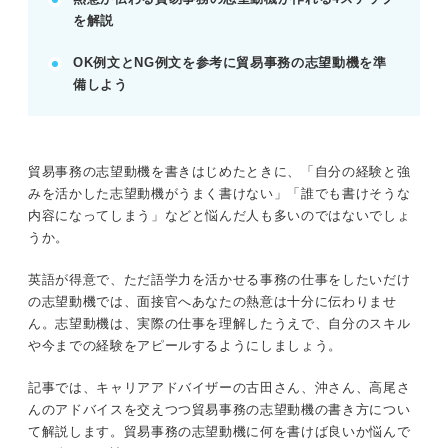
を解説
されます。
自分のスキルが会社にどう貢献するか具体的に示し
OK例文とNG例文を参考に貿易事務の志望動機を準
ましょう。
備しよう
POINT：NG例文を参考に、なぜ深掘りが必要か理
解を深めましょう。
貿易事務の志望動機を書きはじめたときに、「自分の経験と強
記事の該当箇所を見る
みを活かした志望動機がうまく書けない」「誰でも書けそうな
貿易事務の志望動機は実務の理解と語学力のア
内容になってしまう」などと悩んだ人も多いのではないでしょ
ピールが重要！
うか。
そもそも貿易事務とは？ 働く環境別のおもな
仕事内容
英語が得意で、ただ語学力を活かせる事務の仕事をしたいだけ
貿易事務を目指すうえで持っておきたい基本ス
の志望動機では、面接官へあなたの熱意は十分に伝わりませ
キル
ん。志望動機は、実際の仕事を理解したうえで、自分のスキル
自分の強みと照らし合わせよう！ 貿易事務に
や今までの経験をアピールするようにしましょう。
向いている人の特徴
記事では、キャリアアドバイザーの古田さん、沖さん、高尾さ
んのアドバイスを交えつつ貿易事務の志望動機の書き方につい
※AIの特性上、間違いが含まれている場合があります。記事本文
て解説します。貿易事務の志望動機に何を書けば良いか悩んで
と併せてご確認ください。