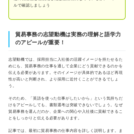
ルで確認しましょう
③ビジネスで通用する語学力が身に付く
貿易事務の志望動機は実務の理解と語学力のアピールが重
簡単4ステップ！ 貿易事務への熱意が伝わる志望動
要！
機の書き方
貿易事務の志望動機は実務の理解と語学力
ステップ①なぜ貿易事務を志望したのか明
のアピールが重要！
そもそも貿易事務とは？ 働く環境別のおもな仕事内容
らかにする
ステップ②貿易事務を志望したきっかけの
商社：商品の輸出入／関連する契約業務
志望動機では、採用担当に入社後の活躍イメージを持たせるた
エピソードを述べる
めにも、貿易事務の仕事を通して企業にどう貢献できるのかを
メーカー：自社製品の輸出入／在庫管理
伝える必要があります。そのイメージが具体的であるほど再現
ステップ③応募先の企業を選んだ理由を述
性が高いと判断され、より採用に近付くことができるでしょ
べる
物流：商品の運送／書類作成
う。
ステップ④企業への関心やどんな貢献がで
そのため、「英語を使った仕事がしたいから」という気持ちだ
きるか伝える
貿易事務を目指すうえで持っておきたい基本スキル
けをアピールしても、書類選考は突破できないでしょう。なぜ
貿易事務を選んだのか、企業への関心や入社後に貢献できるこ
語学力
アピールしたい強み別！ 貿易事務の志望動機6選
とをしっかりと伝える必要があります。
自分の経験やスキルを志望動機に活かした
コミュニケーション能力
例文
記事では、最初に貿易事務の仕事内容を詳しく説明します。ま