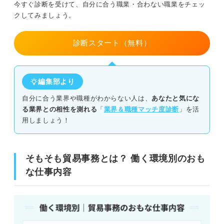
今すぐ診断を受けて、自分に合う職業・合わない職業をチェッ
③ビジネスで通用する語学力が身に付く
クしてみましょう。
簡単4ステップ！ 貿易事務への熱意が伝わる志望動機の書
診断スタート（無料）
き方
ステップ①なぜ貿易事務を志望したのか明らかにする
編集部より
ステップ②貿易事務を志望したきっかけのエピソードを述べる
自分に合う業界や職種がわからない人は、
あなたと気にな
る業界との相性を測れる
「
業界＆職種マッチ度診断
」を活
ステップ③応募先の企業を選んだ理由を述べる
用しましょう！
ステップ④企業への関心やどんな貢献ができるか伝える
そもそも貿易事務とは？ 働く環境別のおも
アピールしたい強み別！ 貿易事務の志望動機6選
な仕事内容
自分の経験やスキルを志望動機に活かした例文
企業の種類別の志望動機例文