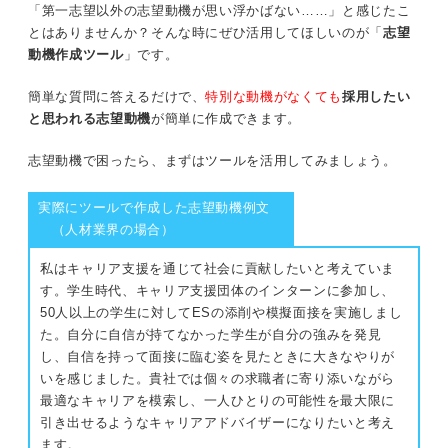
「第一志望以外の志望動機が思い浮かばない……」と感じたこ
とはありませんか？そんな時にぜひ活用してほしいのが「
志望
動機作成ツール
」です。
簡単な質問に答えるだけで、
特別な動機がなくても
採用したい
と思われる志望動機
が簡単に作成できます。
志望動機で困ったら、まずはツールを活用してみましょう。
実際にツールで作成した志望動機例文
（人材業界の場合）
私はキャリア支援を通じて社会に貢献したいと考えていま
す。学生時代、キャリア支援団体のインターンに参加し、
50人以上の学生に対してESの添削や模擬面接を実施しまし
た。自分に自信が持てなかった学生が自分の強みを発見
し、自信を持って面接に臨む姿を見たときに大きなやりが
いを感じました。貴社では個々の求職者に寄り添いながら
最適なキャリアを模索し、一人ひとりの可能性を最大限に
引き出せるようなキャリアアドバイザーになりたいと考え
ます。