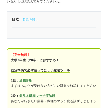
いる人はぜひ読んでみてくださいね。
目次
貿易事務の志望動機は実務の理解と語学力のアピー
ルが重要！
そもそも貿易事務とは？ 働く環境別のおもな仕事
内容
【完全無料】
大学3年生（28卒）におすすめ！
商社：商品の輸出入／関連する契約業務
就活準備で必ず使ってほしい厳選ツール
メーカー：自社製品の輸出入／在庫管理
1位：
適職診断
物流：商品の運送／書類作成
まずはあなたが受けない方がいい職業を確認してください
貿易事務を目指すうえで持っておきたい基本スキル
2位：
業界＆職種マッチ度診断
あなたが行きたい業界・職種のマッチ度を診断しましょう
語学力