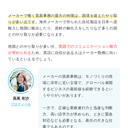
メーカーで働く貿易事務の最大の特徴は、国境を超えたやり取
りが多い点です
。海外メーカーで作られた自社製品を日本へ逆
輸入し他国に輸出したり、資材の輸出入をしたりなど多くの国
とのやり取りが必要になります。
他国とのやり取りが多い分、
英語でのコミュニケーション能力
が求められる
ため、英語に自信がある人はメーカー勤務に向い
ているといえるでしょう。
メーカーの貿易事務は、モノづくりの現
場に非常に近い立場で、グローバル展開
するビジネスの最前線を経験できるとい
うやりがいがあります。
高尾 有沙
プロフィール
一方で、正確な業務遂行力と迅速な判断
力、高い語学力が求められ、ときに緊急
対応なども必要となる、責任の大きな仕
事でもあるのです。