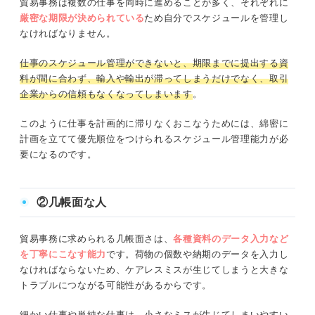
貿易事務は複数の仕事を同時に進めることが多く、それぞれに
厳密な期限が決められている
ため自分でスケジュールを管理し
なければなりません。
仕事のスケジュール管理ができないと、期限までに提出する資
料が間に合わず、輸入や輸出が滞ってしまうだけでなく、取引
企業からの信頼もなくなってしまいます
。
このように仕事を計画的に滞りなくおこなうためには、綿密に
計画を立てて優先順位をつけられるスケジュール管理能力が必
要になるのです。
②几帳面な人
貿易事務に求められる几帳面さは、
各種資料のデータ入力など
を丁寧にこなす能力
です。荷物の個数や納期のデータを入力し
なければならないため、ケアレスミスが生じてしまうと大きな
トラブルにつながる可能性があるからです。
細かい仕事や単純な仕事は、小さなミスが生じてしまいやすい