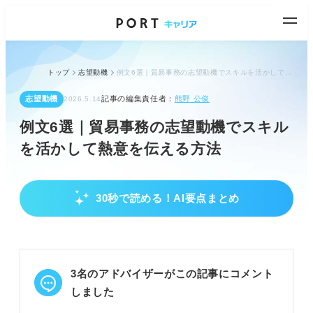
トップ
志望動機
例文6選｜貿易事務の志望動機でスキルを活かして熱意を伝える方法
志望動機
記事の編集責任者：
熊野 公俊
2026.5.14
例文6選｜貿易事務の志望動機でスキル
を活かして熱意を伝える方法
30秒で読める！AI要点まとめ
貿易事務の仕事理解と求められるスキル・特性
貿易事務は実務理解と語学力のアピールが重要で
す。
商社・メーカー・物流で仕事内容が異なり、企業研
3名のアドバイザーがこの記事にコメント
究が必須です。
語学力とコミュニケーション能力は必須スキルとし
しました
てアピールしましょう。