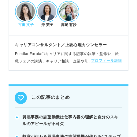
POINT：スケジュール管理、几帳面さ、先読み力も
評価される素養です。
古田 文子
沖 英子
高尾 有沙
熱意が伝わる志望動機の書き方
なぜ貿易事務か、きっかけのエピソードを具体的に
キャリアコンサルタント／上級心理カウンセラー
示しましょう。
Fumiko Furuta〇キャリアに関する記事の執筆・監修や、転
応募企業を選んだ理由を明確にし、志望度の高さを
プロフィール詳細
職フェアの講演、キャリア相談、企業や学校でのセミナー講
伝えましょう。
師など幅広く活動。キャリア教育に関心があり、学童クラブ
入社後、企業にどう貢献できるか具体的に述べまし
の支援員も務める
ょう。
例：留学経験で培ったコミュニケーション能力を活
かし、貴社の国際取引に貢献したい。
この記事のまとめ
志望動機作成の注意点と例文
貿易事務の志望動機は仕事内容の理解と自分のスキ
「英語を使いたいだけ」では自己満足と判断されま
ルのアピールが不可欠
す。
熱意が伝わる貿易事務の志望動機が作れる4ステップ
応募企業への熱意がないと「どこでも良い」と見な