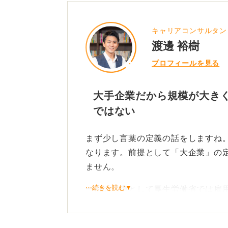
キャリアコンサルタン
渡邊 裕樹
プロフィールを見る
大手企業だから規模が大き
ではない
まず少し言葉の定義の話をしますね
なります。前提として「大企業」の
ません。
⋯続きを読む▼
一応の基準として厚生労働省では雇用
ており、中小企業庁の区分けだと業
ば、製造業だと資本金3億円以上かつ