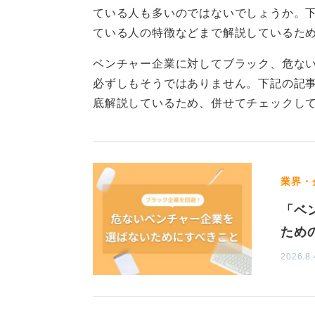
社内制度の整備もこれから、という
ている人も多いのではないでしょうか。下
な社会人生活を送りたいのか言語化
テム・労務管理（残業についての取
ている人の特徴などまで解説しているた
も大いにあります。
「バリバリ働いて大きく稼ぎたい」
ベンチャー企業に対してブラック、危な
事だけに没頭したくない」「一生困
そういった会社づくりを自分たちで
必ずしもそうではありません。下記の記
けたい」など、どのような状態にな
いて、整っていないことをデメリッ
底解説しているため、併せてチェックし
しょう。
その上で、ベンチャー企業に向いて
きる人、向上心の強い人はベンチャ
社長との価値観やビジョンが
またベンチャーは仕事を自分で生み
ツ
業界・
りますから、自己管理ができる人や
いているといえます。
「ベ
ベンチャー企業選びの肝は、なんと
しょう。その理由は社長との距離の
ため
0
2026.8.
ベンチャーでは企業説明会にも直接
ので、まずはベンチャー企業の社長
せていきましょう。