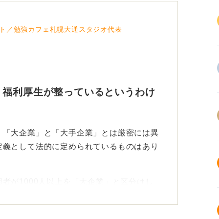
ト／勉強カフェ札幌大通スタジオ代表
く福利厚生が整っているというわけ
。「大企業」と「大手企業」とは厳密には異
定義として法的に定められているものはあり
者が1000人以上を「大企業」と区分けし
種ごとで大企業の基準が異なります。たとえ
雇用者が300人以上が「大企業」の定義で