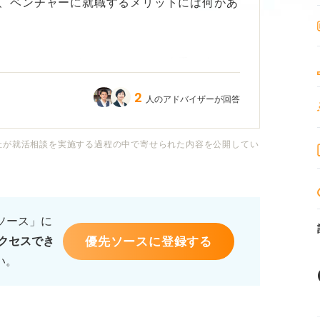
、ベンチャーに就職するメリットには何があ
きたいのですが、ベンチャーと大手の違いっ
2
人のアドバイザーが回答
とか研修システムがしっかりしている一方
大きいなどブラックな噂も見られました。
社が就活相談を実施する過程の中で寄せられた内容を公開してい
てないので、両者の違いとベンチャーならで
選考対策でも活かせるかなと思っています。
るソース」に
優先ソースに登録する
クセスでき
ト、自分に向いている企業のタイプの見分け
い。
す。