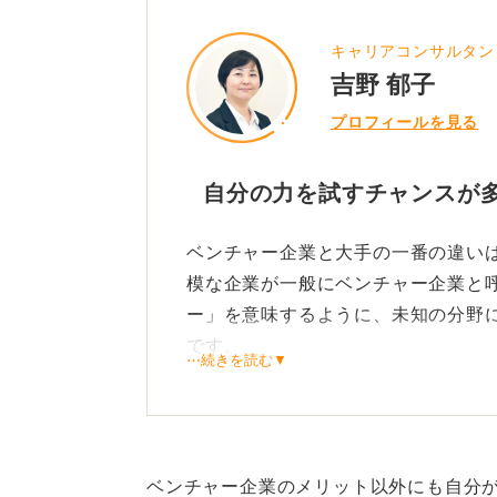
について気になられているようなの
キャリアコンサルタン
ベンチャー企業は大企業に比べて会
吉野 郁子
るため社員一人一人が担う業務が多
プロフィールを見る
その分大企業では経験できない責任
すいという面があるでしょう。デメ
自分の力を試すチャンスが
があるのは事実です。
ベンチャー企業と大手の一番の違い
それでもベンチャーに行きたいとい
模な企業が一般にベンチャー企業と
たい」という意欲が強い人が多いよ
ー」を意味するように、未知の分野
です。
「ブラックな噂も見られた」とのこ
⋯続きを読む▼
ックだ」と感じる人もいれば、とに
自由で闊達な雰囲気があり、自分の
人にとっては「気にならない」とい
業の魅力になります。しかしその反
感じ方が大きく変わるでしょう。
けではないので、「きちんと教えて
ベンチャー企業のメリット以外にも自分
大企業かベンチャーかで悩んでいる