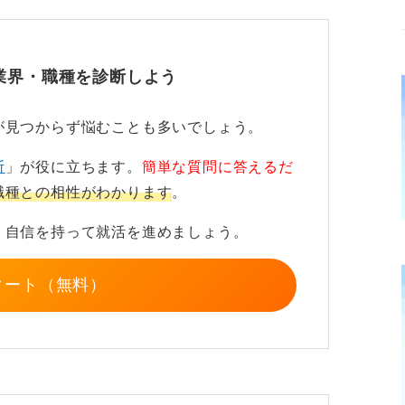
資本金が先にあげた基準に達していなくて
れば「大手企業」と位置付けられることがあ
業界・職種を診断しよう
、認知度が高くても会社の規模は中小企業と
が見つからず悩むことも多いでしょう。
や福利厚生がしっかりしている」というのは
断
」が役に立ちます。
簡単な質問に答えるだ
職種との相性がわかります
。
が、これにも明確な基準があるわけではあり
、自信を持って就活を進めましょう。
スやサービス、商品を展開している設立数年
タート（無料）
できない責任ある業務を早くに経験でき
大企業」と「ベンチャー企業」の違いの部分