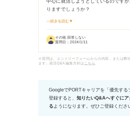
中心に就活しようとしているのですが
りますでしょうか？
⋯続きを読む▼
また、何となくしかわからないので聞
て何ですか？
その他 回答しない
質問日：
2024/1/11
少し調べた感じだと、大手は福利厚生
で、ベンチャーは残業が多い、責任も
※質問は、エントリーフォームからの内容、または弊
ます。就活Q&A 編集方針は
こちら
今はざっくりとしたイメージしか持て
はのメリットなどを詳しく知れた方が
GoogleでPORTキャリアを「優先す
登録すると、
知りたいQ&Aへすぐにア
ベンチャー企業のメリットとデメリッ
る
ようになります。ぜひご登録くださ
方などをご教示いただけますと幸いで