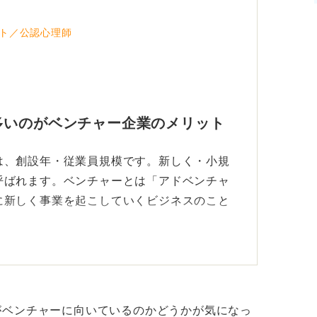
で、そこに焦点を当てて話しますね。
ト／公認心理師
社の規模が小さく、組織も未成熟な場合があ
岐にわたることがよくあります。
ある業務を早い段階から経験でき、成長しや
リットとしてはその分業務量が多くなる傾向
多いのがベンチャー企業のメリット
は、創設年・従業員規模です。新しく・小規
う就活生は「早くビジネスマンとして成長し
呼ばれます。ベンチャーとは「アドベンチャ
うに思います。
に新しく事業を起こしていくビジネスのこと
とですが、たとえば残業が多い状態を「ブラ
かく仕事を覚えて成果を早くあげたいという
力が試せるチャンスが多いのがベンチャー企
う人もいます。この辺りは本当に人によって
面、仕事の進め方がきっちり決まっているわ
ほしい」と考えている人には向きません。
がベンチャーに向いているのかどうかが気になっ
のであれば、まず質問者さん自身がどのよう