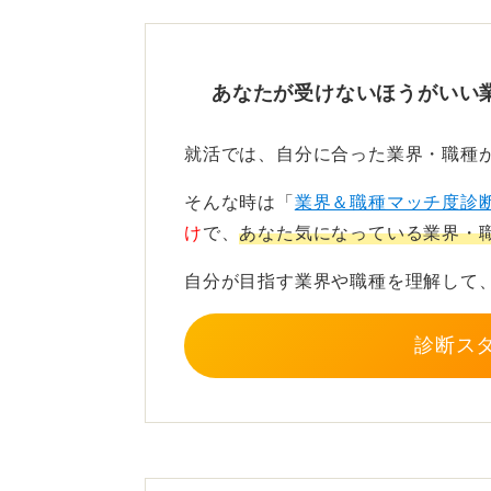
す。
一方、「大手企業」とは雇用者数や
も、業界でのシェアや認知度が高け
あなたが受けないほうがいい
ります。つまり業界シェアが大きく
いう企業もあるのです。
就活では、自分に合った業界・職種
質問者さんが書いている「福利厚生
そんな時は「
業界＆職種マッチ度診
「大企業」の方の話になりますね。
け
で、
あなた気になっている業界・
そしてベンチャー企業についてです
自分が目指す業界や職種を理解して
ませんが、一般的には新しいビジネ
の企業のことをいいます。
診断ス
ベンチャー企業は大企業では
る
質問者さんの質問内容からすると「