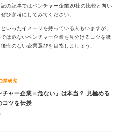
企業成長フェーズだと、福利厚生・研修シス
記の記事ではベンチャー企業20社の比較と向い
しておくのが良いかと思います。
り決めなど）も発展途上である、ということ
めぜひ参考にしてみてください。
「仕事とプライベートはきっちり分けて、仕
いといったイメージを持っている人もいますが、
らないような専門的な知識やスキルを身につ
できることをメリットと感じる人には向いて
事では危ないベンチャー企業を見分けるコツを徹
りたいかをイメージして言葉にしましょう。
トと感じる人には居心地の悪い職場となるで
て後悔のない企業選びを目指しましょう。
いる人をお伝えすると、自分の成長に投資で
ー向きです。
マッチするかがベンチャー企業を選ぶコ
出すことや、自分で判断をする場面も多くな
企業研究
変化が好き、チャレンジが好きという人も向
ンチャー企業＝危ない」は本当？ 見極める
いっても社長との価値観・ビジョンの合致で
近さがベンチャーの魅力の一つだからです。
のコツを伝授
4
社長が登壇し、面接することもよくあります
の人柄を知って自分のビジョンと照らし合わ