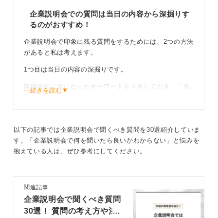
企業説明会での質問は当日の内容から深掘りす
るのがおすすめ！
企業説明会で印象に残る質問をするためには、2つの方法
があると私は考えます。
1つ目は当日の内容の深掘りです。
説明会中に気になったキーワードをメモしておき、「先
⋯続きを読む▼
ほど、〇〇とおっしゃっていましたが、それは具体的に
どのようなことでしょうか？」というように、説明会の
内容に沿って質問を組み立ててみましょう。
以下の記事では企業説明会で聞くべき質問を30選紹介していま
2つ目は、事前に調べたことの疑問点を解消する質問で
す。「企業説明会で何を聞いたら良いかわからない」と悩みを
す。
抱えている人は、ぜひ参考にしてください。
事前に企業について調べていて、「これってどういうこ
となんだろう？」といった疑問点があれば、それを質問
として用意していくのも有効な方法だと思います。
関連記事
企業説明会で聞くべき質問
自分本意な質問はNG！ 担当者が回答しやすいよう質
30選！ 質問の考え方や注
問や聞き方を意識しよう