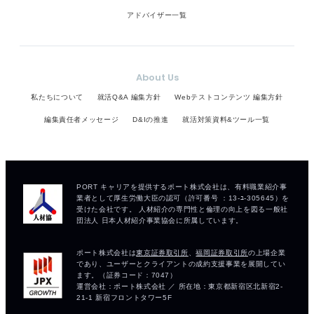
アドバイザー一覧
About Us
私たちについて
就活Q&A 編集方針
Webテストコンテンツ 編集方針
編集責任者メッセージ
D&Iの推進
就活対策資料&ツール一覧