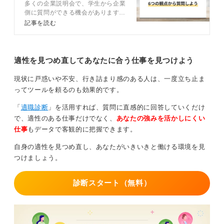
多くの企業説明会で、学生から企業
意点も解説
側に質問ができる機会があります。
しかし、「何を質問すれば良いかわ
一方で、NGな質問もあります。
記事を読む
からない……」という人も多いでし
ょう。この記事では、企業説明会で
まず、ホームページ（HP）などを見ればわかるような質
聞くべきおすすめ質問120選につい
問は避けましょう。
て、キャリアコンサルタントのアド
適性を見つめ直してあなたに合う仕事を見つけよう
バイスを交えつつ解説します。
また、あなたのメリットを追求するような質問ばかりす
現状に戸惑いや不安、行き詰まり感のある人は、一度立ち止ま
るのも好ましくありません。給与や福利厚生など、ご自
ってツールを頼るのも効果的です。
身の待遇ばかりを追求するような質問は、担当者からの
印象を下げてしまいかねません。
「
適職診断
」を活用すれば、質問に直感的に回答していくだけ
で、適性のある仕事だけでなく、
あなたの強みを活かしにくい
最後に、漠然としすぎた質問も避けましょう。何を聞き
仕事
もデータで客観的に把握できます。
たいのかがわかりにくい質問は、相手を困らせてしまう
ため避けるべきです。
自身の適性を見つめ直し、あなたがいきいきと働ける環境を見
つけましょう。
当日の内容を深掘りする際には、ただ聞くだけでなく、
あなた自身の考えも交えながら質問できるとさらに良い
と思いますよ。
診断スタート（無料）
0