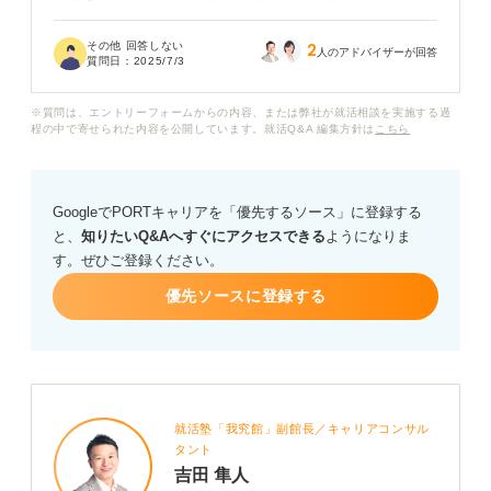
べても「逆質問のテンプレ」のようなものばかりしかな
く、自分のなかでも聞きたいことが具体的に思いつきま
その他 回答しない
2
せん。
人のアドバイザーが回答
質問日：
2025/7/3
社員の方に「この学生はちゃんと興味を持っているな」
※質問は、エントリーフォームからの内容、または弊社が就活相談を実施する過
と思ってもらえるような、一歩踏み込んだ質問をしたい
程の中で寄せられた内容を公開しています。就活Q&A 編集方針は
こちら
のですが、どんな質問がおすすめでしょうか？ NGな質
問などももしあれば知っておきたいです。
GoogleでPORTキャリアを「優先するソース」に登録する
また、企業説明会で聞きたいことを自力で見つけるには
と、
知りたいQ&Aへすぐにアクセスできる
ようになりま
どのような視点を持つべきなのかについても、ぜひアド
す。ぜひご登録ください。
バイスお願いいたします。
優先ソースに登録する
就活塾「我究館」副館長／キャリアコンサル
タント
吉田 隼人