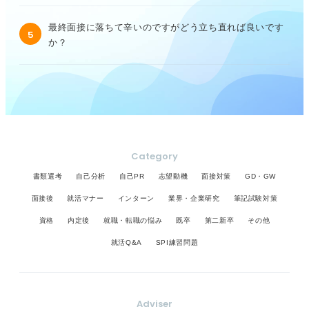
最終面接に落ちて辛いのですがどう立ち直れば良いです
5
か？
Category
書類選考
自己分析
自己PR
志望動機
面接対策
GD・GW
面接後
就活マナー
インターン
業界・企業研究
筆記試験対策
資格
内定後
就職・転職の悩み
既卒
第二新卒
その他
就活Q&A
SPI練習問題
Adviser