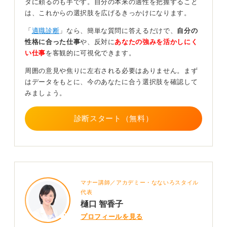
タに頼るのも手です。自分の本来の適性を把握すること
を深めるべし
は、これからの選択肢を広げるきっかけになります。
「
適職診断
」なら、簡単な質問に答えるだけで、
自分の
もちろん、説明会であっても調べればすぐにわかるよう
性格に合った仕事
や、反対に
あなたの強みを活かしにく
な質問は避けるべきですが、テンプレート通りの質問を
い仕事
を客観的に可視化できます。
する必要もないと思います。
周囲の意見や焦りに左右される必要はありません。まず
説明会はアピールの場ではないので、そこで差別化を図
はデータをもとに、今のあなたに合う選択肢を確認して
ることはできません。
みましょう。
質問の本質は、知らないことを知るための手段なので
す。
診断スタート（無料）
アピール目的の質問はやめて、本当に疑問に思ったこと
を素直に聞く姿勢がもっとも重要だということを、心に
留めて説明会に臨みましょう。
0
マナー講師／アカデミー・なないろスタイル
代表
樋口 智香子
プロフィールを見る