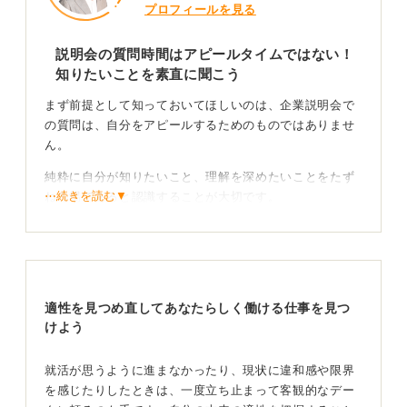
プロフィールを見る
説明会の質問時間はアピールタイムではない！
知りたいことを素直に聞こう
まず前提として知っておいてほしいのは、企業説明会で
の質問は、自分をアピールするためのものではありませ
ん。
純粋に自分が知りたいこと、理解を深めたいことをたず
⋯続きを読む▼
ねる場であると認識することが大切です。
良い質問をして採用担当者の印象に残り、自分をアピー
ルしたいという気持ちはわかります。しかし、そういう
自己中心的な考えは、かえって透けて見えてしまい、マ
イナスの印象につながりかねません。
適性を見つめ直してあなたらしく働ける仕事を見つ
限られた時間のなかで、自分だけが目立とうとする姿勢
けよう
は、周りの人への配慮が欠けていると判断されてしまう
のです。
就活が思うように進まなかったり、現状に違和感や限界
を感じたりしたときは、一度立ち止まって客観的なデー
アピールは逆効果！ 率直な疑問を解消して企業理解