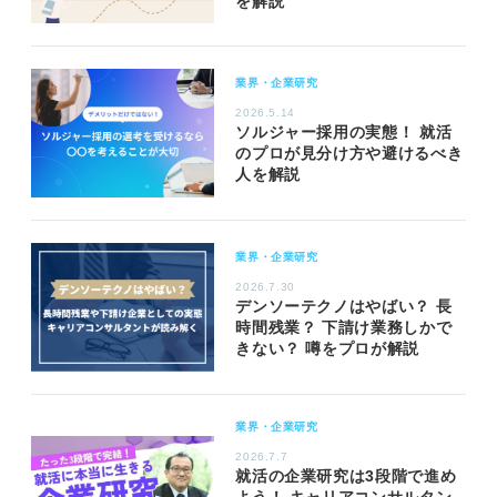
を解説
業界・企業研究
2026.5.14
ソルジャー採用の実態！ 就活
のプロが見分け方や避けるべき
人を解説
業界・企業研究
2026.7.30
デンソーテクノはやばい？ 長
時間残業？ 下請け業務しかで
きない？ 噂をプロが解説
業界・企業研究
2026.7.7
就活の企業研究は3段階で進め