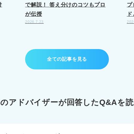
付
で解説！ 答え分けのコツもプロ
プ
が伝授
ド
2026.7.23
202
全ての記事を見る
このアドバイザーが
回答したQ&Aを