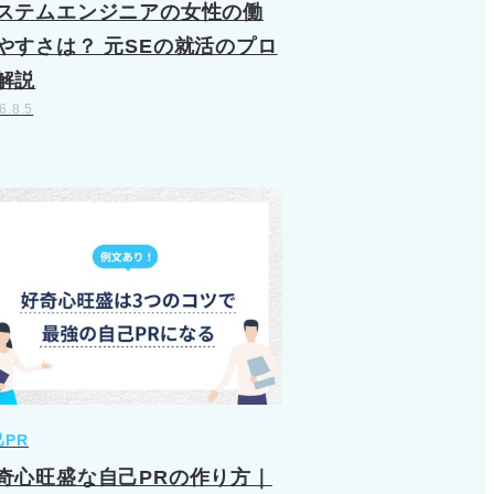
ステムエンジニアの女性の働
やすさは？ 元SEの就活のプロ
解説
6.8.5
己PR
奇心旺盛な自己PRの作り方｜