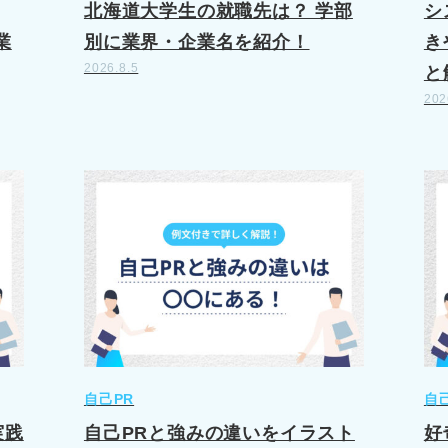
北海道大学生の就職先は？ 学部
シ
業
別に業界・企業名を紹介！
き
2026.8.5
と
202
自己PR
自
実践
自己PRと強みの違いをイラスト
好