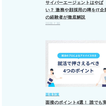
サイバーエージェントはやば
い？ 激務や顔採用の噂をIT企
の経験者が徹底解説
2026.7.30
面接対策
面接のポイント4選！ 誰でも