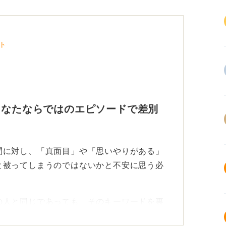
ト
あなたならではのエピソードで差別
問に対し、「真面目」や「思いやりがある」
と被ってしまうのではないかと不安に思う必
の人と同じであっても、そのキーワードを裏
ただけが持つオリジナルのものだからです。