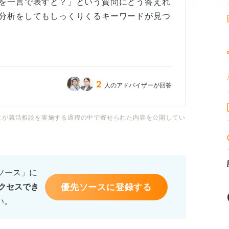
を一言で表すと？」という質問にどう答えれ
分析をしてもしっくりくるキーワードが見つ
ですが、「思いやりがある」「真面目な性
抽象的だったり、ほかの人でも当てはまりそ
2
人のアドバイザーが回答
を表現できる言葉が見つからず、正直不安で
社が就活相談を実施する過程の中で寄せられた内容を公開してい
の印象に残らないですよね……？ 自己分析
れといった特徴がないのか、など考え込んで
ドバイスをいただけると嬉しいです。
るソース」に
優先ソースに登録する
クセスでき
い。