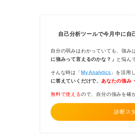
大切なのは、キーワードそのものの
るあなた自身の体験となります。
個性を出すには具体性が重要
自己分析ツールで今月中に自
面接では、「私を一言で表すと『真
自分の弱みはわかっていても、強み
〇という経験で、このように行動し
に強みって言えるのかな？」
と悩ん
ピソードをセットで伝えましょう。
そんな時は「
My Analytics
」を活用
その人ならではの物語がともなって
に答えていくだけで、
あなたの強み
として輝き始めます。キーワードが
無料で使える
ので、自分の強みを確
すことが重要です。
診断ス
0