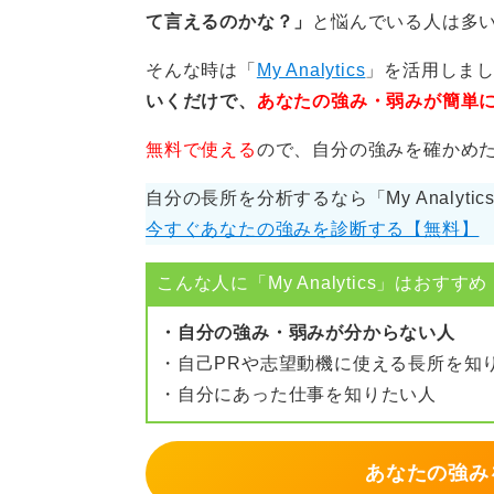
て言えるのかな？」
と悩んでいる人は多
さらに、家族や友人から「●●な人」
そんな時は「
My Analytics
」を活用しま
に有効な方法です。
いくだけで、
あなたの強み・弱みが簡単
自分が考えやすい方法で自分自身の
無料で使える
ので、自分の強みを確かめ
自分の長所を分析するなら「My Analyti
0
今すぐあなたの強みを診断する【無料】
こんな人に「My Analytics」はおすすめ
・自分の強み・弱みが分からない人
・自己PRや志望動機に使える長所を知
・自分にあった仕事を知りたい人
あなたの強み