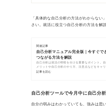
んの自己PRやガクチカをしっかり
付けるなら？」という形で考えてみ
「具体的な自己分析の方法がわからない
たとえば「バイトリーダーとしてさ
さい。就活に役立つ自己分析の方法を解
献した」というようなエピソードを
ようなキーワードが見えてくるので
性格・得意・周囲からの評価
関連記事
自己分析マニュアル完全版｜今すぐで
つながる方法を解説
とはいえ、取っ掛かりがあったほう
自己分析は就活の明暗を分ける重要なポイント。自
ックをいくつか紹介します。
メリットや自己分析のやり方、注意点などをキャリ
ントが解説します。自分に合った自己分析方法を見
記事を読む
まず、行動傾向や性格から考えるの
企業選びに活かしましょう。
帳面、素直などがキーワードとして
次に、自分が得意なことから考えて
自己分析ツールで今月中に自己分
意、チームワークを発揮することが
自分の弱みはわかっていても、強みは思
す。