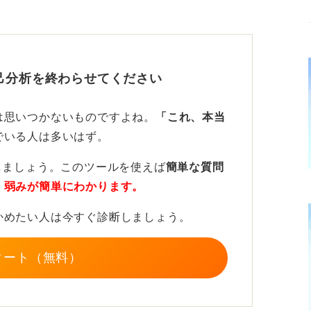
珍しさではなく、その言葉に説得力を持たせ
！ 自信を持って伝えよう
己分析を終わらせてください
面目』です」と述べた後に、「なぜなら、〇
は思いつかないものですよね。
「これ、本当
たからです」というように、必ず具体的なエ
でいる人は多いはず。
しましょう。このツールを使えば
簡単な質問
初めて、ありふれた言葉があなただけの強み
・弱みが簡単にわかります。
ほかの人と同じでも、自信を持って堂々と話
かめたい人は今すぐ診断しましょう。
タート（無料）