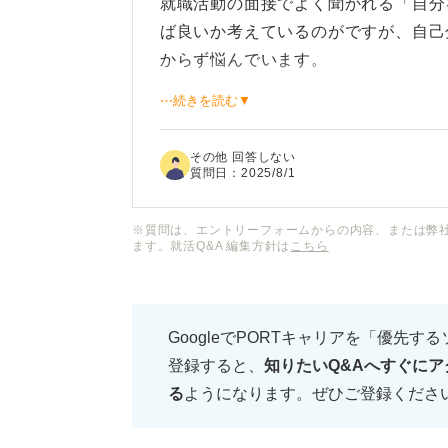
就職活動の面接でよく聞かれる「自分
ば良いか考えているのがですが、自己
からず悩んでいます。
⋯続きを読む▼
色々な自己分析ツールを試してみたの
格」など出てくるキーワードがどれも
その他 回答しない
うなものばかりで、自分の個性や強み
質問日：
2025/8/1
す。
※質問は、エントリーフォームからの内容、または弊
ます。就活Q&A 編集方針は
こちら
抽象的なキーワードだとやはり面接官
の仕方が悪いのか、はたまた本当にこ
落ち込んでしまっているので、何かア
GoogleでPORTキャリアを「優先す
登録すると、
知りたいQ&Aへすぐにア
る
ようになります。ぜひご登録くださ