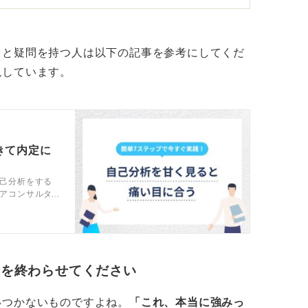
と整えたうえで、「エピソードにタイトルを
ると良いかもしれません。
」と疑問を持つ人は以下の記事を参考にしてくだ
まざまな施策を提案し、店舗の売り上げに貢
説しています。
話すのであれば、チャレンジ精神旺盛という
はないでしょうか。
をヒントに言語化の糸口を探そう
きて内定に
が考えやすいという人もいると思うので、フ
己分析をする
アコンサルタ
つけて選考や
が良いでしょう。たとえば、負けず嫌い、几
出てきますね。
みましょう。たとえば、アイデア出しが得
析を終わらせてください
得意、などが該当するキーワードとなりま
いつかないものですよね。
「これ、本当に強みっ