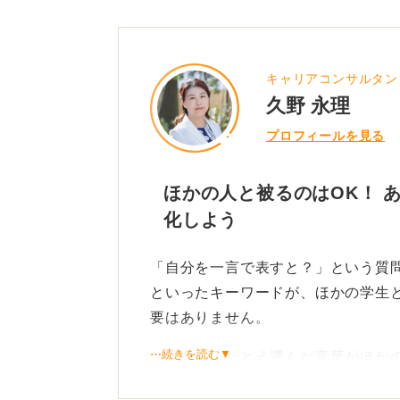
キャリアコンサルタン
久野 永理
プロフィールを見る
ほかの人と被るのはOK！ 
化しよう
「自分を一言で表すと？」という質
といったキーワードが、ほかの学生
要はありません。
⋯続きを読む▼
なぜなら、たとえ選んだ言葉がほか
付ける具体的なエピソードは、あな