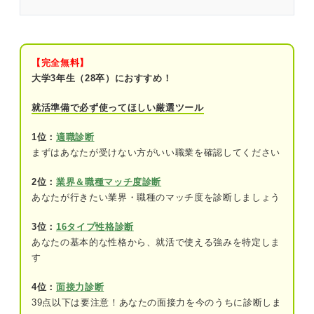
北海道大学の就職事情の全体像
学部別の就職先
文系学部
【完全無料】
大学3年生（28卒）におすすめ！
理系学部
就活準備で必ず使ってほしい厳選ツール
就職先のトレンド｜5年前との違い
1位：
適職診断
北大生の就職にまつわるQ&A
まずはあなたが受けない方がいい職業を確認してください
北海道大学生の就活のポイントは？
2位：
業界＆職種マッチ度診断
あなたが行きたい業界・職種のマッチ度を診断しましょう
大学の就活サポート体制は充実しています
か？
3位：
16タイプ性格診断
あなたの基本的な性格から、就活で使える強みを特定しま
卒業生の就職先を参考に視野を広げよう
す
4位：
面接力診断
39点以下は要注意！あなたの面接力を今のうちに診断しま