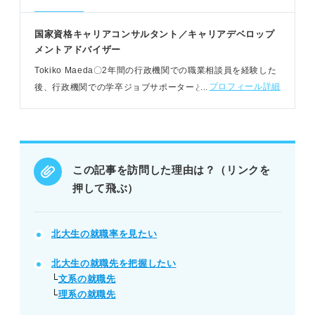
国家資格キャリアコンサルタント／キャリアデベロップ
メントアドバイザー
Tokiko Maeda〇2年間の行政機関での職業相談員を経験した
プロフィール詳細
後、行政機関での学卒ジョブサポーターと就職支援ナビゲー
ターとして従事。現在は地方自治体の女性再就職支援カウン
セラーとして活躍中
この記事を訪問した理由は？（リンクを
押して飛ぶ）
北大生の就職率を見たい
北大生の就職先を把握したい
└
文系の就職先
└
理系の就職先