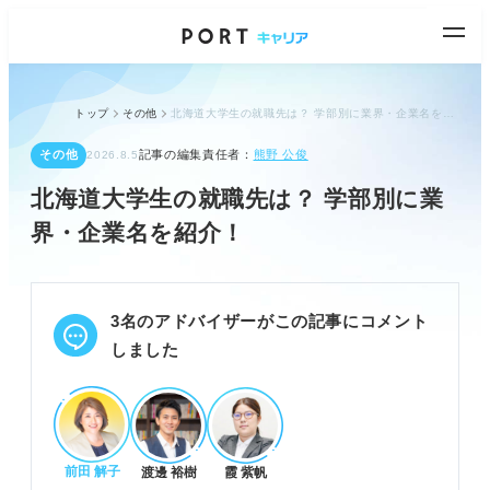
トップ
その他
北海道大学生の就職先は？ 学部別に業界・企業名を紹介！
その他
記事の編集責任者：
熊野 公俊
2026.8.5
北海道大学生の就職先は？ 学部別に業
界・企業名を紹介！
3名のアドバイザーがこの記事にコメント
しました
前田 解子
渡邊 裕樹
霞 紫帆