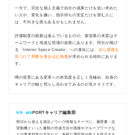
一方で、完全な個人主義で自分の成果だけを追い求めた
い人や、変化を嫌い、指示待ちの安定だけを望む人に
は、不向きな面もあるかもしれません。
評価制度の刷新は進んでいるものの、製造業の本質はチ
ームワークと地道な現場の改善にあります。同社が掲げ
る「Interior Space Creator」への進化には、
自ら課題を
見つけて周囲を巻き込む熱量
が求められる傾向にありま
す。
噂の背景にある変革への本気度を正しく見極め、自身の
キャリアの軸と照らし合わせてみるのが良さそうです。
PORTキャリア編集部
執筆・編集
明日から使える就活ノウハウ情報をテーマに、履歴書・志
望動機といった書類の作成方法や面接やグループワークな
どの選考対策の方法など、多様な選択肢や答えを提示する