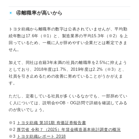
④離職率が高いから
トヨタ紡織から離職率の数字は公表されていませんが、平均勤
続年数は17.6年（※1）と、製造業界の平均15.3年（※2）を上
回っているため、一概に人が辞めやすい企業だとは断定できま
せん。
加えて、同社は在籍3年未満の社員の離職率を2.5%に抑えよう
としており、2018年度は1.7%、2019年度は2.2%（※3）と、
社員を引き止めるための改善に努めていることがうかがえま
す。
ただし、定着している社員が多くいるなかでも、一部辞めてい
く人については、説明会やOB・OG訪問で詳細を確認してみる
のが良いでしょう。
※1
トヨタ紡織 第101期 有価証券報告書
※2
厚労省 令和７（2025）年賃金構造基本統計調査の概況
※3
トヨタ紡織レポート 2018