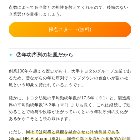
点数によって各企業との相性を教えてくれるので、後悔のない
企業選びを目指しましょう。
採点スタート(無料)
②年功序列の社風だから
創業100年を超える歴史があり、大手トヨタのグループ企業であ
るため、昔ながらの年功序列でトップダウンの色合いが強い社
風という印象を持たれているようです。
確かに、トヨタ紡織の平均勤続年数が17.6年（※1）と、製造業
界の平均勤続年数15.3年（※2）よりも長く、これは継続して勤
めることで給与や役職が上がっていくという年功序列の文化が
あるからこそとも読み取れます。
ただし、
同社では職務と職能を融合させた評価制度である
Global HR Platform（※3）、同僚や部下を含めた多角的な評価