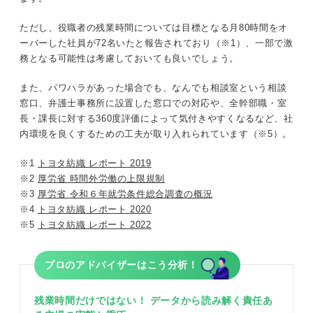
ただし、役職者の残業時間については目標となる月80時間をオ
ーバーした社員が72名いたと報告されており（※1）、一部で激
務となる可能性は考慮しておいても良いでしょう。
また、パワハラがあった場合でも、なんでも相談室という相談
窓口、弁護士事務所に設置した窓口での対応や、全幹部職・室
長・課長に対する360度評価によって気付きやすくなるなど、社
内環境を良くするための工夫が取り入れられています（※5）。
※1
トヨタ紡織 レポート 2019
※2
厚労省 時間外労働の上限規制
※3
厚労省 令和６年就労条件総合調査の概況
※4
トヨタ紡織 レポート 2020
※5
トヨタ紡織 レポート 2022
プロのアドバイザーはこう分析！
残業時間だけではない！ データから読み解く責任あ