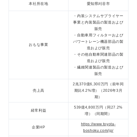
本社所在地
愛知県刈谷市
・内装システムサプライヤー
事業と内装製品の製造および
販売
・自動車用フィルターおよび
パワートレーン機器部品の製
おもな事業
造および販売
・その他自動車関連部品の製
造および販売
・繊維関連製品の製造および
販売
2兆370億6,300万円（前年同
売上高
期比4.2%増）（2026年3月
期）
539億4,800万円（同27.2%
経常利益
増）（同期間）
https://www.toyota-
企業HP
boshoku.com/jp/