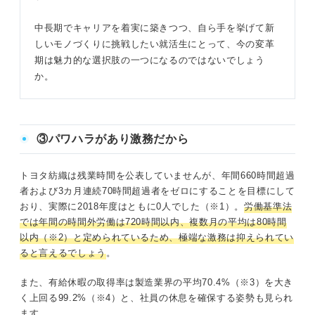
中長期でキャリアを着実に築きつつ、自ら手を挙げて新
しいモノづくりに挑戦したい就活生にとって、今の変革
期は魅力的な選択肢の一つになるのではないでしょう
か。
③パワハラがあり激務だから
トヨタ紡織は残業時間を公表していませんが、年間660時間超過
者および3カ月連続70時間超過者をゼロにすることを目標にして
おり、実際に2018年度はともに0人でした（※1）。
労働基準法
では年間の時間外労働は720時間以内、複数月の平均は80時間
以内（※2）と定められているため、極端な激務は抑えられてい
ると言えるでしょう
。
また、有給休暇の取得率は製造業界の平均70.4%（※3）を大き
く上回る99.2%（※4）と、社員の休息を確保する姿勢も見られ
ます。