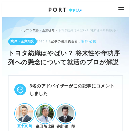
トップ
業界・企業研究
トヨタ紡織はやばい？ 将来性や年功序列への懸念について就活のプロが解説
業界・企業研究
記事の編集責任者：
熊野 公俊
2026.8.3
トヨタ紡織はやばい？ 将来性や年功序
列への懸念について就活のプロが解説
3名のアドバイザーがこの記事にコメント
しました
五十嵐 篤
森田 智比呂
谷所 健一郎