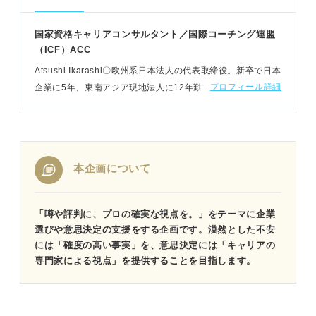
国家資格キャリアコンサルタント／国際コーチング連盟
（ICF）ACC
Atsushi Ikarashi〇欧州系日本法人の代表取締役。新卒で日本
プロフィール詳細
企業に5年、東南アジア現地法人に12年勤務し、帰国後外資
企業に就職。経営者視点でキャリア形成の支援をする。
MBA（海外）取得済
本企画について
「噂や評判に、プロの確実な視点を。」をテーマに企業
選びや意思決定の支援をする企画です。漠然とした不安
には「確度の高い事実」を、意思決定には「キャリアの
専門家による視点」を提供することを目指します。