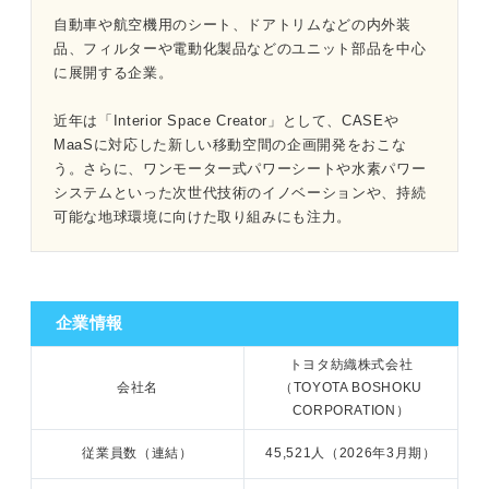
自動車や航空機用のシート、ドアトリムなどの内外装
品、フィルターや電動化製品などのユニット部品を中心
に展開する企業。
1分でわかるトヨタ紡織
近年は「Interior Space Creator」として、CASEや
「トヨタ紡織がやばい」と言われる4つの理由｜プロが読
MaaSに対応した新しい移動空間の企画開発をおこな
み解く
う。さらに、ワンモーター式パワーシートや水素パワー
システムといった次世代技術のイノベーションや、持続
①将来性が不安だから
可能な地球環境に向けた取り組みにも注力。
②年功序列の社風だから
③パワハラがあり激務だから
企業情報
④離職率が高いから
トヨタ紡織株式会社
会社名
（TOYOTA BOSHOKU
やばい理由に対する企業の動き方を確認しよう
CORPORATION）
従業員数（連結）
45,521人（2026年3月期）