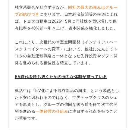
独立系競合が乱立するなか、
同社の最大の強みはグルー
プの結びつき
にあります。日本経済新聞等の報道によれ
ば、トヨタ自動車は2026年5月に同社株を買い増して保
有比率を40%超へ引き上げ、資本関係を強化しました。
これにより、次世代の車室空間開発（インテリアスペー
スクリエイターへの変革）において、他社に先んじてト
ヨタの自動運転戦略と一体となった先行投資やソフト開
発を進められる優位性を確立しています。
EV時代を勝ち抜くための強力な体制が整っている
就活生は「EV化による既存部品の淘汰」という漠然とし
た不安に囚われるのではなく、世界トップクラスのシェ
アを原資とし、グループの強固な後ろ盾を得て次世代開
発を進める
一体経営の仕組み
に注目する視点を持つこと
が重要です。