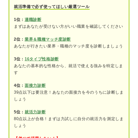
②年功序列の社風だから
就活準備で必ず使ってほしい厳選ツール
③パワハラがあり激務だから
1位：
適職診断
まずはあなたが受けない方がいい職業を確認してください
④離職率が高いから
2位：
業界＆職種マッチ度診断
やばい理由に対する企業の動き方を確認しよう
あなたが行きたい業界・職種のマッチ度を診断しましょう
3位：
16タイプ性格診断
あなたの基本的な性格から、就活で使える強みを特定しま
す
4位：
面接力診断
39点以下は要注意！あなたの面接力を今のうちに診断しま
しょう
5位：
就活力診断
80点以上が合格！まずは力試しに自分の就活力を測定しま
しょう