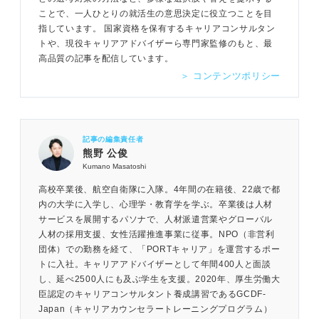
ことで、一人ひとりの就活生の意思決定に役立つことを目
指しています。 国家資格を保有するキャリアコンサルタン
トや、現役キャリアアドバイザーら専門家監修のもと、最
高品質の記事を配信しています。
＞ コンテンツポリシー
記事の編集責任者
熊野 公俊
Kumano Masatoshi
高校卒業後、航空自衛隊に入隊。4年間の在籍後、22歳で都
内の大学に入学し、心理学・教育学を学ぶ。卒業後は人材
サービスを展開するパソナで、人材派遣営業やグローバル
人材の採用支援、女性活躍推進事業に従事。NPO（非営利
団体）での勤務を経て、「PORTキャリア」を運営するポー
トに入社。キャリアアドバイザーとして年間400人と面談
し、延べ2500人にも及ぶ学生を支援。2020年、厚生労働大
臣認定のキャリアコンサルタント養成講習であるGCDF-
Japan（キャリアカウンセラートレーニングプログラム）