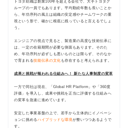
トヨタ紡織は創業100年を超える会社で、大手トヨタグ
ループの一員でもあります。平均勤続年数も長いことか
ら、年功序列の風土は組織の安定感やチームワークの重
視という形で、確かに根底に残っていると言えるでしょ
う。
エンジニアの視点で見ると、製造業の高度な技術伝承に
は、一定の在籍期間が必要な側面もあります。そのた
め、年功序列が必ずしも悪いものとは限らず、そのなか
で育まれる
技能伝承の文化
も存在すると考えられます。
成果と挑戦が報われる仕組みへ！ 新たな人事制度の変革
一方で同社は現在、「Global HR Platform」や「360度
評価」を導入し、成果や挑戦を正当に評価する仕組みへ
の変革を急速に進めています。
安定した事業基盤の上で、若手から主体的にイノベーシ
ョンに挑める
ハイブリッドな環境
が整いつつあるようで
す。