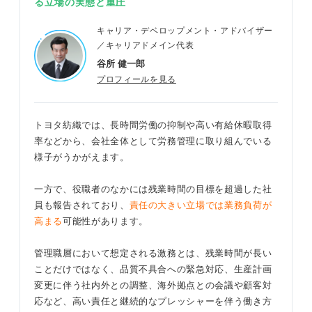
る立場の実態と重圧
キャリア・デベロップメント・アドバイザー
／キャリアドメイン代表
谷所 健一郎
プロフィールを見る
トヨタ紡織では、長時間労働の抑制や高い有給休暇取得
率などから、会社全体として労務管理に取り組んでいる
様子がうかがえます。
一方で、役職者のなかには残業時間の目標を超過した社
員も報告されており、
責任の大きい立場では業務負荷が
高まる
可能性があります。
管理職層において想定される激務とは、残業時間が長い
ことだけではなく、品質不具合への緊急対応、生産計画
変更に伴う社内外との調整、海外拠点との会議や顧客対
応など、高い責任と継続的なプレッシャーを伴う働き方