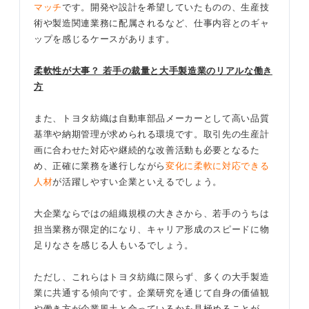
マッチ
です。開発や設計を希望していたものの、生産技
術や製造関連業務に配属されるなど、仕事内容とのギャ
ップを感じるケースがあります。
柔軟性が大事？ 若手の裁量と大手製造業のリアルな働き
方
また、トヨタ紡織は自動車部品メーカーとして高い品質
基準や納期管理が求められる環境です。取引先の生産計
画に合わせた対応や継続的な改善活動も必要となるた
め、正確に業務を遂行しながら
変化に柔軟に対応できる
人材
が活躍しやすい企業といえるでしょう。
大企業ならではの組織規模の大きさから、若手のうちは
担当業務が限定的になり、キャリア形成のスピードに物
足りなさを感じる人もいるでしょう。
ただし、これらはトヨタ紡織に限らず、多くの大手製造
業に共通する傾向です。企業研究を通じて自身の価値観
や働き方が企業風土と合っているかを見極めることが、