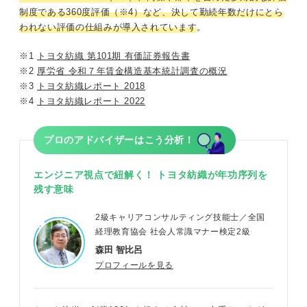
制度である360度評価（※4）など、決して勤続年数だけにとら
われない評価の仕組みが導入されています
。
※1
トヨタ紡織 第101期 有価証券報告書
※2
厚労省 令和７年賃金構造基本統計調査の概況
※3
トヨタ紡織レポート 2018
※4
トヨタ紡織レポート 2022
プロのアドバイザーはこう分析！
エンジニア視点で紐解く！ トヨタ紡織が年功序列を
残す意味
2級キャリアコンサルティング技能士／全国
経理教育協会 社会人常識マナー検定2級
森田 智比呂
プロフィールを見る