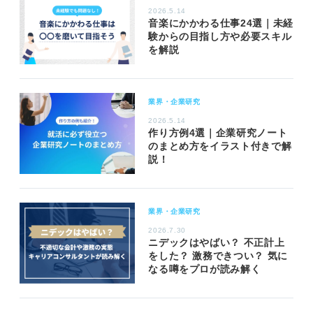
2026.5.14
音楽にかかわる仕事24選｜未経
験からの目指し方や必要スキル
を解説
業界・企業研究
2026.5.14
作り方例4選｜企業研究ノート
のまとめ方をイラスト付きで解
説！
業界・企業研究
2026.7.30
ニデックはやばい？ 不正計上
をした？ 激務できつい？ 気に
なる噂をプロが読み解く