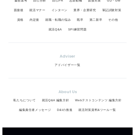
書類選考
自己分析
自己PR
志望動機
面接対策
GD・GW
面接後
就活マナー
インターン
業界・企業研究
筆記試験対策
資格
内定後
就職・転職の悩み
既卒
第二新卒
その他
就活Q&A
SPI練習問題
Adviser
アドバイザー一覧
About Us
私たちについて
就活Q&A 編集方針
Webテストコンテンツ 編集方針
編集責任者メッセージ
D&Iの推進
就活対策資料&ツール一覧