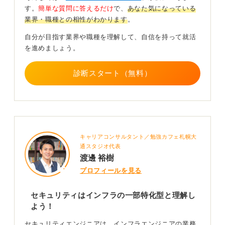
す。
簡単な質問に答えるだけ
で、
あなた気になっている
業界・職種との相性がわかります
。
インフラエンジニアはネットワークの設計・設定、サー
バー構築、クラウド環境の設計、24時間稼働システムの
自分が目指す業界や職種を理解して、自信を持って就活
保守など環境作りが中心です。
を進めましょう。
セキュリティエンジニアは、不正アクセスなどから企業
の秘密を守るサイバー攻撃対策が中心です。
診断スタート（無料）
未経験でスタートしやすいのは、圧倒的にインフラエン
ジニアだと思います。
研修環境が整っている会社も多く、未経験採用の求人も
豊富なので、まずそこから始めて基礎を固め、セキュリ
キャリアコンサルタント／勉強カフェ札幌大
ティにキャリアアップするのもおすすめです。
通スタジオ代表
渡邊 裕樹
0
プロフィールを見る
セキュリティはインフラの一部特化型と理解し
よう！
セキュリティエンジニアは、インフラエンジニアの業務