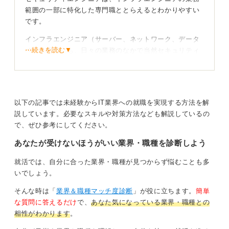
範囲の一部に特化した専門職ととらえるとわかりやすい
です。
インフラエンジニア（サーバー、ネットワーク、データ
⋯続きを読む▼
ベース担当）も、日々の業務のなかで当然セキュリティ
を扱います。
まずはインフラから始め適性を見よう
以下の記事では未経験からIT業界への就職を実現する方法を解
どちらが好みかは、実際に業務を経験してみないとわか
説しています。必要なスキルや対策方法なども解説しているの
らない部分が大きいです。
で、ぜひ参考にしてください。
そのためまずはインフラエンジニアとしてキャリアをス
あなたが受けないほうがいい業界・職種を診断しよう
タートしてみましょう。
就活では、自分に合った業界・職種が見つからず悩むことも多
そのなかで「もっとセキュリティ分野を極めたい」と感
いでしょう。
じたら、セキュリティエンジニアの道に進むのがよいか
と思います。
そんな時は「
業界＆職種マッチ度診断
」が役に立ちます。
簡単
な質問に答えるだけ
で、
あなた気になっている業界・職種との
相性がわかります
。
0