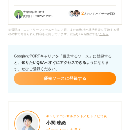
す。
大学3年生 男性
2
インターネットで調べても両方とも「ITの基盤を支え
人のアドバイザーが回答
質問日：
2025/12/26
る」という点で共通しているように感じてしまい、自分
の適性や将来性から見てどちらが良いのか判断できませ
※質問は、エントリーフォームからの内容、または弊社が就活相談を実施する過
ん。
程の中で寄せられた内容を公開しています。就活Q&A 編集方針は
こちら
それぞれの職種で求められるスキルや知識、また将来的
にどのようなキャリアを築けるのかなどのアドバイスを
GoogleでPORTキャリアを「優先するソース」に登録する
お願いします。
と、
知りたいQ&Aへすぐにアクセスできる
ようになりま
す。ぜひご登録ください。
どちらの職種が、未経験の私にとってキャリアをスター
トしやすいかといった視点もいただきたいです。
優先ソースに登録する
キャリアコンサルタント／ヒトノビ代表
小関 珠緒