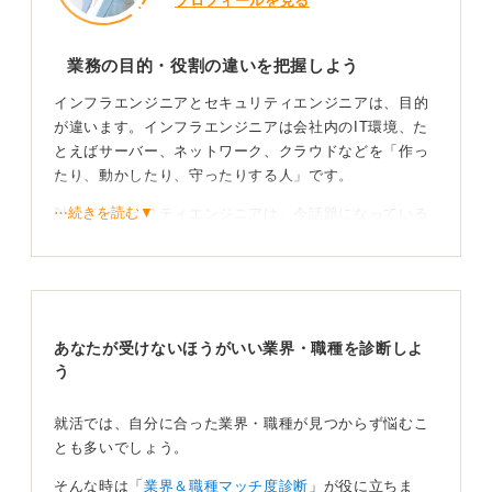
プロフィールを見る
業務の目的・役割の違いを把握しよう
インフラエンジニアとセキュリティエンジニアは、目的
が違います。インフラエンジニアは会社内のIT環境、た
とえばサーバー、ネットワーク、クラウドなどを「作っ
たり、動かしたり、守ったりする人」です。
⋯続きを読む▼
対してセキュリティエンジニアは、今話題になっている
サイバー攻撃などから会社を守り、情報が盗られないよ
うにする人です。
イメージとしてはインフラ（基盤）という名前のとお
り、ITの「道路、電気、水道などの地盤」を作って維持
あなたが受けないほうがいい業界・職種を診断しよ
するのがインフラエンジニアです。
う
セキュリティエンジニアは、街の治安を守る警備や警察
といったイメージですね。
就活では、自分に合った業界・職種が見つからず悩むこ
とも多いでしょう。
未経験ならインフラから！ そこからのキャリアアッ
プも目指そう
そんな時は「
業界＆職種マッチ度診断
」が役に立ちま