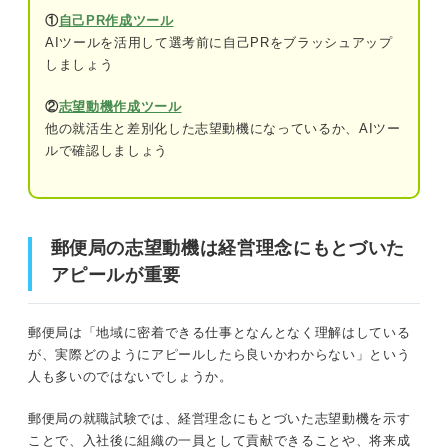
①総合職：営業・企画
③勤務体制が整っておりワークライフバラ
①
自己PR作成ツール
ンスを取りやすい
AIツールを活用して選考前に自己PRをブラッシュアップ
②地域基幹職・エリア基幹：金融・保険
しましょう
④多様なキャリアパスが選択できる
③一般職：郵便物の配達・窓口受付
②
志望動機作成ツール
⑤業界の最前線で業務経験ができる
他の就活生と差別化した志望動機になっているか、AIツー
志望動機のヒントになる！ 郵便局で働く5つのメリット
ルで確認しましょう
志望動機でアピールしよう！ 郵便局員に求められ
る7つの力
①地域の人々とのつながりを持って働ける
①細かな作業を抜け漏れなくできる几帳面
②地域に根ざしたサービスを提供できる
な人
郵便局の志望動機は経営理念にもとづいた
アピールが重要
③勤務体制が整っておりワークライフバランスを取りやすい
②人とコミュニケーションを交わすことが
得意な人
④多様なキャリアパスが選択できる
郵便局は「地域に密着できる仕事となんとなく理解はしている
③顧客のニーズを汲み取り課題解決力があ
が、実際どのようにアピールしたら良いかわからない」という
る人
⑤業界の最前線で業務経験ができる
人も多いのではないでしょうか。
④顧客の満足度や信頼関係を構築するため
郵便局の就職試験では、経営理念にもとづいた志望動機を示す
志望動機でアピールしよう！ 郵便局員に求められる7つの
の傾聴力がある人
ことで、入社後に組織の一員として貢献できることや、将来成
力