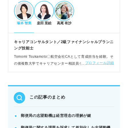
POINT：課題への向き合い方を示すことで、志望動
機に深みが増す。
塚本 智美
桒田 里絵
高尾 有沙
郵便局で求められる人物像と働くメリット
総合職・地域基幹職・一般職の業務内容を理解し、
キャリアコンサルタント／2級ファイナンシャルプランニ
職種を選ぶ。
ング技能士
地域貢献、ワークライフバランスなど働くメリット
Tomomi Tsukamoto〇航空会社CAとして育成担当を経験。そ
を知る。
プロフィール詳細
の後複数大学でキャリアセンター相談員を務め、就活サイト
几帳面さや課題解決力など、求められる力を把握す
の講師も担当。採用代行や新入社員研修講師、転職支援など
る。
幅広い就活領域で活躍
POINT：自分の強みを郵便局が求める7つの力と結
びつけアピールする。
この記事のまとめ
志望動機作成のステップとNG例
自己分析、他社比較、成し遂げたいことの事前準備
郵便局の志望動機は経営理念の理解が鍵
を行う。
郵便局に関する課題を訴求して差別化した志望動機
「郵便局でなければならない理由」から結論を述べ