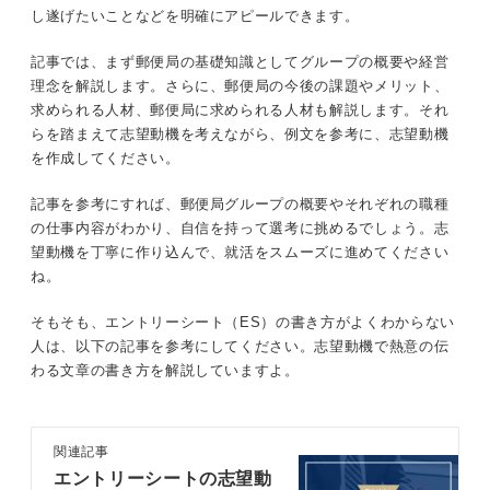
し遂げたいことなどを明確にアピールできます。
⑤誰でも理解できるような説明力のある人
①細かな作業を抜け漏れなくできる几帳面な人
⑥業務をスケジュール通りにこなせる自己
記事では、まず郵便局の基礎知識としてグループの概要や経営
管理能力がある人
理念を解説します。さらに、郵便局の今後の課題やメリット、
②人とコミュニケーションを交わすことが得意な人
求められる人材、郵便局に求められる人材も解説します。それ
⑦環境の変化にも適応できる柔軟な対応力
らを踏まえて志望動機を考えながら、例文を参考に、志望動機
③顧客のニーズを汲み取り課題解決力がある人
がある人
を作成してください。
④顧客の満足度や信頼関係を構築するための傾聴力がある人
記事を参考にすれば、郵便局グループの概要やそれぞれの職種
郵便局の志望動機を考える前の3つの準備
の仕事内容がわかり、自信を持って選考に挑めるでしょう。志
⑤誰でも理解できるような説明力のある人
①自己分析で求められる人材とマッチする
望動機を丁寧に作り込んで、就活をスムーズに進めてください
強みを見つける
ね。
⑥業務をスケジュール通りにこなせる自己管理能力がある人
②他業界と比較して郵便局を志望する理由
そもそも、エントリーシート（ES）の書き方がよくわからない
⑦環境の変化にも適応できる柔軟な対応力がある人
を考える
人は、以下の記事を参考にしてください。志望動機で熱意の伝
わる文章の書き方を解説していますよ。
③郵便局で成し遂げたいことを列挙する
郵便局の志望動機を考える前の3つの準備
郵便局の志望動機を考える4つのステップ
①自己分析で求められる人材とマッチする強みを見つける
関連記事
ステップ①郵便局でなければいけない理由
エントリーシートの志望動
②他業界と比較して郵便局を志望する理由を考える