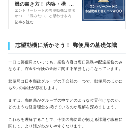
機の書き方！ 内容・構
ステップ②郵便局に感じる魅力や共感でき
エントリーシートの志望動機は簡潔
成・整え方のコツを解説
③郵便局で成し遂げたいことを列挙する
る点
かつ、「読みたい」と思わせる内容
にしなければなりません。キャリア
記事を読む
ステップ③郵便局に関連する具体的なエピ
コンサルタントと、惹きつける志望
郵便局の志望動機を考える4つのステップ
ソード
動機を書く3つのステップと、高評
価を狙うコツをプロの目線で解説し
ステップ①郵便局でなければいけない理由
ステップ④郵便局に就職した後に貢献でき
ます。
志望動機に活かそう！ 郵便局の基礎知識
る点
ステップ②郵便局に感じる魅力や共感できる点
一口に郵便局といっても、業務内容は窓口業務や配達業務のみ
郵便局の志望動機のOK例文7選
ステップ③郵便局に関連する具体的なエピソード
ならず、貯金や保険の金融に関する業務もおこなっています。
郵便配達員例文①コミュニケーション能力
ステップ④郵便局に就職した後に貢献できる点
郵便局は日本郵政グループの子会社の一つで、郵便局のほかに
郵便配達員例文②自己管理能力
も3つの会社が存在します。
郵便局の志望動機のOK例文7選
郵便配達員例文③傾聴力
まずは、郵便局がグループの中でどのような位置付けなのか、
どのような経営理念を掲げているのか理解を深めましょう。
郵便配達員例文①コミュニケーション能力
窓口受付例文④几帳面
これらを理解することで、今後の郵便局が抱える課題や職種に
窓口受付例文⑤伝える力
郵便配達員例文②自己管理能力
関して、より話がわかりやすくなります。