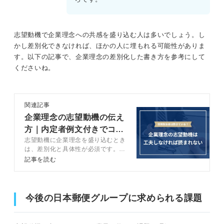
志望動機で企業理念への共感を盛り込む人は多いでしょう。し
かし差別化できなければ、ほかの人に埋もれる可能性がありま
す。以下の記事で、企業理念の差別化した書き方を参考にして
くださいね。
関連記事
企業理念の志望動機の伝え
方｜内定者例文付きでコツ
志望動機に企業理念を盛り込むとき
を解説
は、差別化と具体性が必須です。企
業理念の志望動機のメリット・デメ
記事を読む
リットを理解しつつ、高評価を得ら
れる志望動機を作成しましょう。こ
の記事では、企業理念の志望動機で
差別化する方法や具体性を盛り込む
今後の日本郵便グループに求められる課題
コツ、避けるべき注意点を、キャリ
アコンサルタントと解説します。す
ぐに使える例文も紹介しています