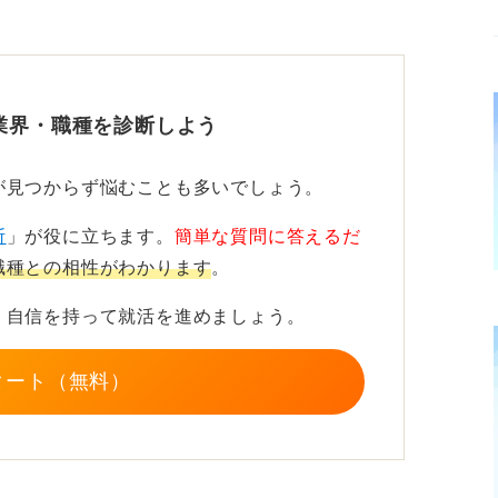
されたベンチャーなどでは、親会社からの移
が比較的高くなることも珍しくありません。
業界・職種を診断しよう
が多いために、予想に反して教育制度がしっ
トがある場合もあります。
が見つからず悩むことも多いでしょう。
されず本質を見ることが大切！
断
」が役に立ちます。
簡単な質問に答えるだ
職種との相性がわかります
。
ような経歴か、大手の関連会社として設立さ
、自信を持って就活を進めましょう。
ライアントと取り引きがあるかといった点を
タート（無料）
ぶのではなく、実態をしっかり見極めない
ます。なぜベンチャーが良いのか、自分に問