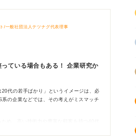
ト/一般社団法人テツナグ代表理事
っている場合もある！ 企業研究か
20代の若手ばかり」というイメージは、必
S系の企業などでは、その考えがミスマッチ
ため、高い技術力や豊富な顧客を持つ40代
ているベンチャー企業は数多く存在するので