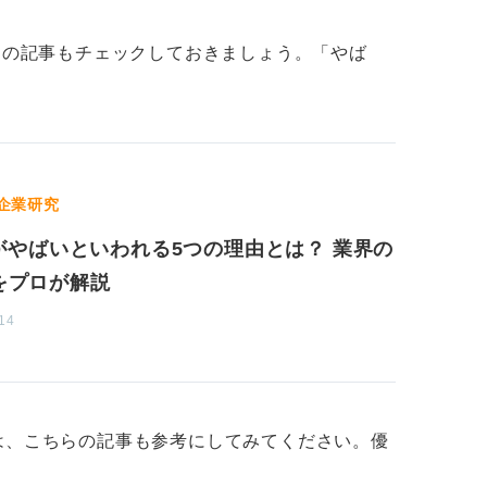
ントは中小企業が中心となるため、プロジェ
でしょう。
ちらの記事もチェックしておきましょう。「やば
なのかをしっかりと理解して選択しよう
ひとりの社員に対して丁寧な指導や研修をお
存在します。大手企業のような画一的な研修
企業研究
わせた、よりパーソナルなサポートが期待で
erがやばいといわれる5つの理由とは？ 業界の
をプロが解説
選択は、「大規模プロジェクトで経験を積み
14
とで着実に技術を身に付けたい」のか、自身
決めるのが良いでしょう。
は、こちらの記事も参考にしてみてください。優
。