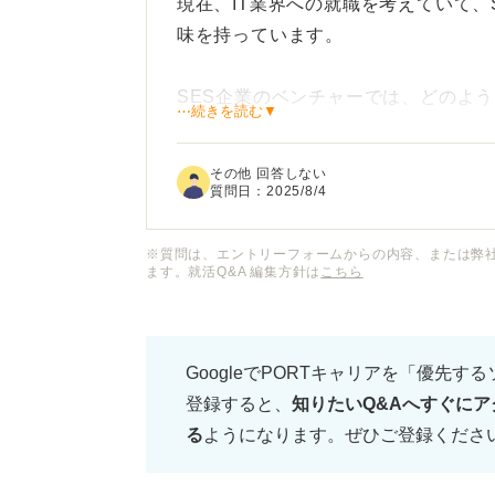
現在、IT業界への就職を考えていて、
味を持っています。
SES企業のベンチャーでは、どのよ
⋯続きを読む▼
てどのような違いがあるのでしょうか
その他 回答しない
ベンチャー企業ならではの成長スピー
質問日：
2025/8/4
期待している一方で、労働環境や教育
※質問は、エントリーフォームからの内容、または弊
ます。就活Q&A 編集方針は
こちら
SES企業のベンチャーで働くことの
キャリアパスについて教えていただき
GoogleでPORTキャリアを「優先す
また、未経験から挑戦する場合に必要
登録すると、
知りたいQ&Aへすぐにア
ドバイスをいただけると嬉しいです。
る
ようになります。ぜひご登録くださ