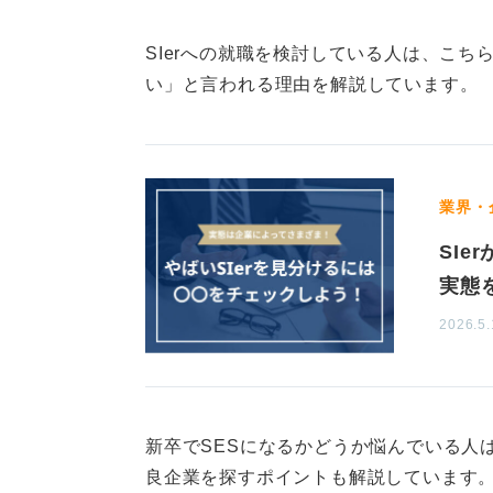
一方で、ベンチャー企業のクライア
クトの規模は小さくなる傾向にある
SIerへの就職を検討している人は、こ
い」と言われる理由を解説しています。
自分に合う成長環境がどちら
しかし、ベンチャー企業には、一人
こなうことが多いというメリットも
業界・
ではなく、個々のスキルや成長に合
SI
きる場合があるのです。
実態
したがって、大手かベンチャーかの
2026.5.
たい」のか、「手厚いサポートのも
がどちらの働き方を望むかによって
0
新卒でSESになるかどうか悩んでいる人
良企業を探すポイントも解説しています