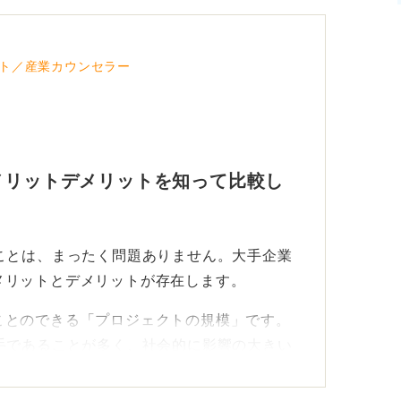
ト／産業カウンセラー
メリットデメリットを知って比較し
ことは、まったく問題ありません。大手企業
メリットとデメリットが存在します。
ことのできる「プロジェクトの規模」です。
手であることが多く、社会的に影響の大きい
能性が高いというメリットがあります。