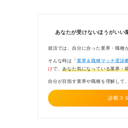
す。
また、大企業の関連会社として設立
籍組が中心となり、社員の平均年齢
あなたが受けないほうがいい
こうした企業では、経験豊富な社員
かりと整備されているというメリッ
就活では、自分に合った業界・職種
ベンチャーという言葉に惑わ
そんな時は「
業界＆職種マッチ度診
け
で、
あなた気になっている業界・
会社を評価する際は、創業者がどの
自分が目指す業界や職種を理解して
れたのか、そしてどのような質のク
確認することが重要です。
診断ス
「ベンチャー」という響きだけで選
と、入社後に後悔する可能性があり
いなおすことも大切です。