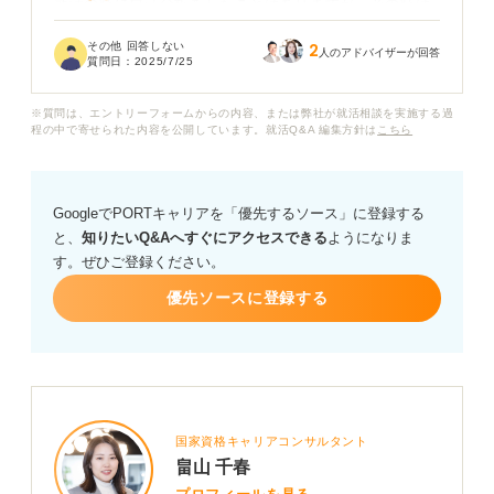
就活の時に自己分析をしたことはありますが、その時は
正直就活用の自己分析だったので、ちゃんと自分の人生
その他 回答しない
2
に向き合って長期的に活かせるように、根本的にやり方
人のアドバイザーが回答
質問日：
2025/7/25
を変えたいと思っています。
※質問は、エントリーフォームからの内容、または弊社が就活相談を実施する過
ただ、人生設計のためと壮大に考えると、どのように分
程の中で寄せられた内容を公開しています。就活Q&A 編集方針は
こちら
析をおこなえば良いのかわかりません。
具体的に、どのような方法で自己分析を進めれば良いで
GoogleでPORTキャリアを「優先するソース」に登録する
しょうか？
と、
知りたいQ&Aへすぐにアクセスできる
ようになりま
す。ぜひご登録ください。
また、そもそもですが自己分析の結果をどのように人生
設計に落とし込んでいけば良いのかもあまりイメージが
優先ソースに登録する
ついておらず、キャリアのプロの皆さんのおすすめの方
法はありますか？
漠然とした質問で恐縮ですが、私のような状況の者がま
ず取り組むべきことや、具体的なアドバイスがあれば教
えていただけるとうれしいです。
国家資格キャリアコンサルタント
畠山 千春