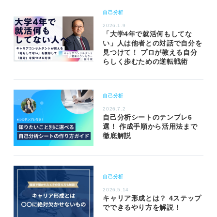
自己分析
2026.1.9
「大学4年で就活何もしてな
い」人は他者との対話で自分を
見つけて！ プロが教える自分
らしく歩むための逆転戦術
自己分析
2026.7.2
自己分析シートのテンプレ6
選！ 作成手順から活用法まで
徹底解説
自己分析
2026.5.14
キャリア形成とは？ 4ステップ
でできるやり方を解説！