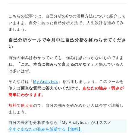
り、方向性が見えにくかったりする場合は、キャリアコ
ーチングやライフコーチングを活用するのも非常に有効
こちらの記事では、自己分析の6つの活用方法について紹介して
です。
いますよ。自分にあった自己分析方法で、人生設計を進めてみ
コーチングを通じてアウトプットを重ねることで、自身
ましょう。
の人生をより深く考え、設計していくことができます。
自己分析ツールで今月中に自己分析を終わらせてくださ
社会人であれば、現職の経験も踏まえて人生設計を考え
い
る必要もあるため、専門家からのアドバイスは大きなメ
自分の弱みはわかっていても、強みは思いつかないものですよ
リットとなるでしょう。
ね。
「これ、本当に強みって言えるのかな？」
と悩んでいる人
は多いはず。
0
そんな時は「
My Analytics
」を活用しましょう。このツールを
使えば
簡単な質問に答えていくだけで、
あなたの強み・弱みが
簡単にわかります。
無料で使える
ので、自分の強みを確かめたい人は今すぐ診断し
ましょう。
自分の長所を分析するなら「My Analytics」がオススメ
今すぐあなたの強みを診断する【無料】