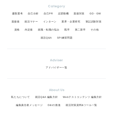
Category
書類選考
自己分析
自己PR
志望動機
面接対策
GD・GW
面接後
就活マナー
インターン
業界・企業研究
筆記試験対策
資格
内定後
就職・転職の悩み
既卒
第二新卒
その他
就活Q&A
SPI練習問題
Adviser
アドバイザー一覧
About Us
私たちについて
就活Q&A 編集方針
Webテストコンテンツ 編集方針
編集責任者メッセージ
D&Iの推進
就活対策資料&ツール一覧