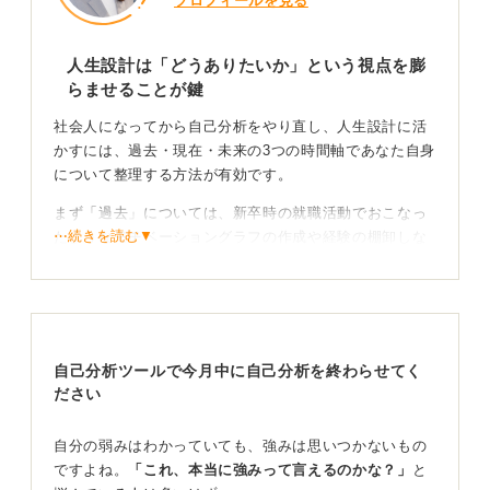
プロフィールを見る
人生設計は「どうありたいか」という視点を膨
らませることが鍵
社会人になってから自己分析をやり直し、人生設計に活
かすには、過去・現在・未来の3つの時間軸であなた自身
について整理する方法が有効です。
まず「過去」については、新卒時の就職活動でおこなっ
⋯続きを読む▼
たようなモチベーショングラフの作成や経験の棚卸しな
どに改めて取り組んでみてください。社会人になった今
の視点で再度分析してみることで、新たな発見があるか
もしれません。
次に「現在」については、社会に出て仕事をするなかで
自己分析ツールで今月中に自己分析を終わらせてく
培われた新しい価値観や、学生時代に抱いていた社会人
ださい
像とのギャップなどを整理します。
理想とのギャップから逆算して行動に移そう！
自分の弱みはわかっていても、強みは思いつかないもの
ですよね。
「これ、本当に強みって言えるのかな？」
と