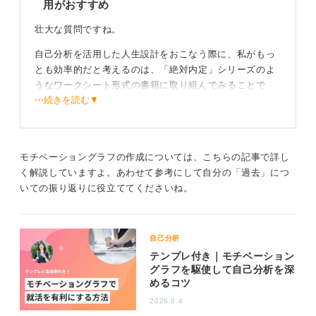
用がおすすめ
壮大な質問ですね。
自己分析を活用した人生設計をおこなう際に、私がもっ
とも効率的だと考えるのは、「絶対内定」シリーズのよ
うなワークシート形式の書籍に取り組んでみることで
⋯続きを読む▼
す。
これらの書籍には、過去の棚卸しから、自分の強み・弱
みの把握、そして将来のキャリアビジョンやキャリアプ
ランまで、網羅的に内省できるワークシートが用意され
モチベーショングラフの作成については、こちらの記事で詳し
ています。
く解説していますよ。あわせて参考にして自分の「過去」につ
いての振り返りに役立ててくださいね。
これにより、ある程度の自己理解とアウトプットができ
る状態になるのです。ワークシートなので、自分の隙間
時間にコツコツ進めることも、短期的に集中して取り組
自己分析
むこともできます。
テンプレ付き｜モチベーション
グラフを駆使して自己分析を深
1人で悩まず、つまづいたらプロの力を借りてみよう
めるコツ
2026.6.4
それでも自分の人生に1人で向き合うのが難しいと感じた