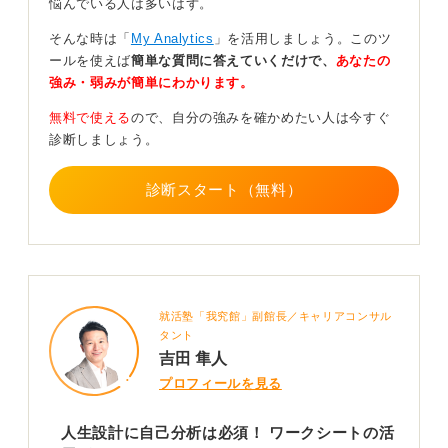
悩んでいる人は多いはず。
そして「未来」については、「これから何をしたいか」
という具体的な目標よりも、「この先の自分はどうあり
そんな時は「
My Analytics
」を活用しましょう。このツ
たいのか」という理想の姿を考えることが重要です。
ールを使えば
簡単な質問に答えていくだけで、
あなたの
強み・弱みが簡単にわかります。
たとえば5年後、10年後にどうなっていたいか、実現可
能性はったん度外視して自由に描いてみてください。社
無料で使える
ので、自分の強みを確かめたい人は今すぐ
会人になると現実的な範囲で物事を考えがちですが、そ
診断しましょう。
れでは自分の経験則のなかに留まってしまい、大きな成
長は望めません。
診断スタート（無料）
これら過去・現在・未来の整理ができたら、理想の「未
来」と「現在」との間にあるギャップを特定します。そ
のギャップを埋めるためにどうすれば良いかを逆算して
考え、具体的な行動に移していくのです。
このプロセスによって、着実に前に進んでいる実感を得
就活塾「我究館」副館長／キャリアコンサル
ながら、効果的に人生を設計していくことができます
タント
よ。
吉田 隼人
プロフィールを見る
0
人生設計に自己分析は必須！ ワークシートの活