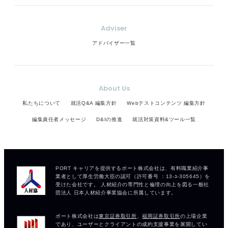
Adviser
アドバイザー一覧
About Us
私たちについて
就活Q&A 編集方針
Webテストコンテンツ 編集方針
編集責任者メッセージ
D&Iの推進
就活対策資料&ツール一覧