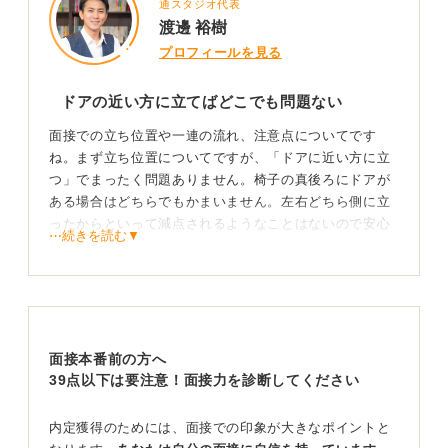
通スタジオ代表
渡邊 裕樹
プロフィールを見る
ドアの近い方に立てばどこでも問題ない
面接での立ち位置や一連の流れ、注意点についてです
ね。まず立ち位置についてですが、「ドアに近い方に立
つ」でまったく問題ありません。椅子の真後ろにドアが
ある場合はどちらでもかまいません。左右どちら側に立
ったからといって減点されるようなことはないので安心
⋯続きを読む▼
してください。
次に、入室から着席までの流れについてです。まず面接
室の外で待つことになると思いますが、係の人に声をか
けられたらドアの前まで行きドアを3回ノックします。ノ
ックをすると部屋の中から「どうぞ」と声が聞こえてく
面接本番前の方へ
るはずなので、ドアを開けて「失礼します」と一礼して
39点以下は要注意！面接力を診断してください
入室します。
静かにドアを閉めて椅子のそばまで進み、姿勢良く椅子
内定獲得のためには、面接での印象が大きなポイントと
の横に立ちます。面接官から「どうぞ」と着席を促され