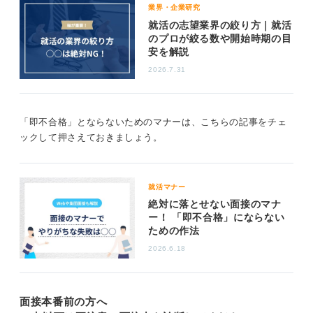
業界・企業研究
あとは質問に丁寧に答えるだけです。退室の際も「本日
就活の志望業界の絞り方｜就活
はありがとうございました」と伝えられれば大丈夫で
のプロが絞る数や開始時期の目
す。
安を解説
2026.7.31
余裕があれば「貴重なお時間をいただき」や「今後とも
よろしくお願いいたします」など付け加えても良いです
が、いろいろ言おうとしすぎない方が面接の内容に集中
できると思います。
「即不合格」とならないためのマナーは、こちらの記事をチェ
ックして押さえておきましょう。
企業は学生に完璧なマナーを求めてはいない
学生が完璧なマナーを備えているとは企業側も考えてい
就活マナー
ません。また、余程ひどくなければマナーで落とすこと
絶対に落とせない面接のマナ
もありません。あまり神経質にならないようにして、そ
ー！ 「即不合格」にならない
ための作法
の分話の内容に重点を置くようにしましょう。
2026.6.18
5
面接本番前の方へ