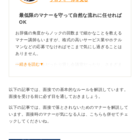
13
最低限のマナーを守って自然な流れに任せれば
OK
お辞儀の角度からノックの回数まで細かなことを教える
マナー講師もいますが、格式の高いサービス業やホテル
マンなどの応募でなければそこまで気にし過ぎることは
ありません。
⋯続きを読む▼
面接会場は自社だったり貸し会議室だったり、さまざま
なロケーションで実施されます。椅子の右に立つか左に
立つかは、椅子の配置や人数などのロケーションでも変
わります。自然に立ちやすい方で、先方の指示と周囲の
以下の記事では、面接での基本的なルールを解説しています。
動きに合わせれば良いと思います。
面接を受ける前に必ず目を通しておきましょう。
入室の時にノックとあいさつができれば、たいていはス
以下の記事では、面接で落とされないためのマナーを解説して
タッフの指示に従えば問題ありません。もし何も指示が
います。面接時のマナーが気になる人は、こちらも併せてチェ
なければ、名前を名乗って「本日はよろしくお願いいた
ックしてくださいね。
します」と言えば「どうぞこちらにお座りください」な
どの指示があるはずなので、それに従えば何も問題あり
ません。