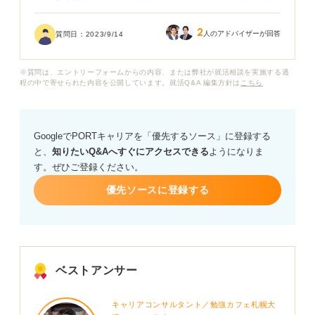
けるべきマナーもあれば教えていただきたいです。初め
ての対面の面接で緊張しているので、事前にマナーを押
2
さえておきたいと思います。
人のアドバイザーが回答
質問日：
2023/9/14
ご回答よろしくお願いいたします。
※質問は、エントリーフォームからの内容、または弊社が就活相談を実施する過
程の中で寄せられた内容を公開しています。就活Q&A 編集方針は
こちら
GoogleでPORTキャリアを「優先するソース」に登録する
と、
知りたいQ&Aへすぐにアクセスできる
ようになりま
す。ぜひご登録ください。
優先ソースに登録する
ベストアンサー
キャリアコンサルタント／勉強カフェ札幌大