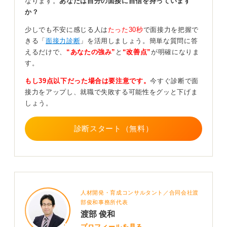
なります。
あなたは自分の面接に自信を持っています
るので着席します。
か？
そして面接が終わると「以上になりますので、どうぞご
少しでも不安に感じる人は
たった30秒
で面接力を把握で
退出ください」と促されるので、スッと立ち「ありがと
きる「
面接力診断
」を活用しましょう。簡単な質問に答
うございました」と一礼をしてドアの前まで進みす。ド
えるだけで、
“あなたの強み”
と
“改善点”
が明確になりま
アの前で面接官に再度一礼してから退出します。これが
す。
面接の一般的な流れになります。
もし39点以下だった場合は要注意です。
今すぐ診断で面
これは頭でわかっていても緊張した場面では手順を抜か
接力をアップし、就職で失敗する可能性をグッと下げま
してしまったり、あたふたしてしまうこともあるので何
しょう。
度か練習しておくと安心です。
診断スタート（無料）
意識しすぎると表情が固くなってしまうので笑顔を
心がけよう
面接手順を意識しすぎるあまり「次にこれをして、次は
これ」と考えて表情がこわばってしまい、笑顔が出てい
人材開発・育成コンサルタント／合同会社渡
ない状態になってしまわないように気を付けましょう。
部俊和事務所代表
面接の際は表情がとても大切なので「笑顔、笑顔」と心
渡部 俊和
の中で唱えておくと良いでしょう。
プロフィールを見る