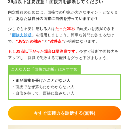
39点以下は要注意！面接力を診断してください
内定獲得のためには、面接での印象が大きなポイントとなりま
す。
あなたは自分の面接に自信を持っていますか？
少しでも不安に感じる人は
たった30秒
で面接力を把握できる
「
面接力診断
」を活用しましょう。簡単な質問に答えるだけ
で、
“あなたの強み”
と
“改善点”
が明確になります。
もし39点以下だった場合は要注意です。
今すぐ診断で面接力を
アップし、就職で失敗する可能性をグッと下げましょう。
こんな人に「面接力診断」はおすすめ
・まだ面接を受けたことがない人
・面接でなぜ落ちたかわからない人
・自信を持って、面接に臨みたい人
今すぐ面接力を診断する(無料)