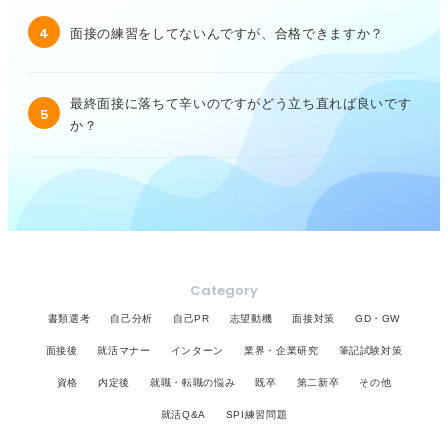
4
面接の練習をしてないんですが、合格できますか？
最終面接に落ちて辛いのですがどう立ち直れば良いです
5
か？
Category
書類選考
自己分析
自己PR
志望動機
面接対策
GD・GW
面接後
就活マナー
インターン
業界・企業研究
筆記試験対策
資格
内定後
就職・転職の悩み
既卒
第二新卒
その他
就活Q&A
SPI練習問題