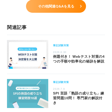
その他関連Q&Aを見る
関連記事
筆記試験対策
2026.6.30
例題付き！ Webテスト対策の4
つの手順や効率化の秘訣を解説
筆記試験対策
2026.7.9
SPI 言語「熟語の成り立ち」練
習問題10問！ 専門家の解説付
き