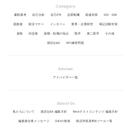
Category
書類選考
自己分析
自己PR
志望動機
面接対策
GD・GW
面接後
就活マナー
インターン
業界・企業研究
筆記試験対策
資格
内定後
就職・転職の悩み
既卒
第二新卒
その他
就活Q&A
SPI練習問題
Adviser
アドバイザー一覧
About Us
私たちについて
就活Q&A 編集方針
Webテストコンテンツ 編集方針
編集責任者メッセージ
D&Iの推進
就活対策資料&ツール一覧