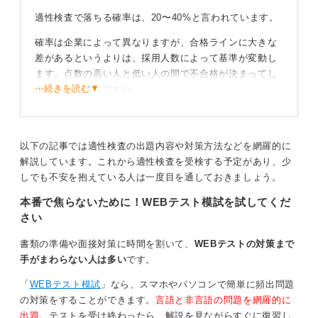
適性検査で落ちる確率は、20〜40%と言われています。
確率は企業によって異なりますが、合格ラインに大きな
差があるというよりは、採用人数によって基準が変動し
ます。点数の高い人と低い人の間で不合格が決まってし
⋯続きを読む▼
まうという感じですね。
企業ごとに基準は違う！ 参考書や問題集で慣れよう
以下の記事では適性検査の出題内容や対策方法などを網羅的に
もし適性検査で落ちてしまっても、その後の選考に悪影
解説しています。これから適性検査を受検する予定があり、少
響があるわけではありません。
しでも不安を抱えている人は一度目を通しておきましょう。
企業ごとに求める能力や性格のポイントは異なるため、
本番で焦らないために！WEBテスト模試を試してくだ
一つの企業で不合格になったからといって、ほかの企業
さい
でも合格する可能性は十分にあります。
書類の準備や面接対策に時間を割いて、
WEBテストの対策まで
効果的な対策としては、さまざまな適性検査に対応した
手がまわらない人は多い
です。
参考書や、Web上で提供されている問題集などを活用し
問題形式に慣れておきましょう。
「
WEBテスト模試
」なら、スマホやパソコンで簡単に頻出問題
の対策をすることができます。
言語と非言語の問題を網羅的に
出題
。テストを受け終わったら、解説を見ながらすぐに復習し
0