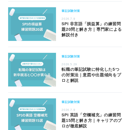
筆記試験対策
2026.7.9
SPI 非言語「損益算」の練習問
題20問と解き方｜専門家による
解説付き
筆記試験対策
2026.5.29
転職の筆記試験に特化した5つ
の対策法｜意図や出題傾向をプ
ロと解説
筆記試験対策
2026.7.9
SPI 英語「空欄補充」の練習問
題15問と解き方｜キャリアのプ
ロが徹底解説