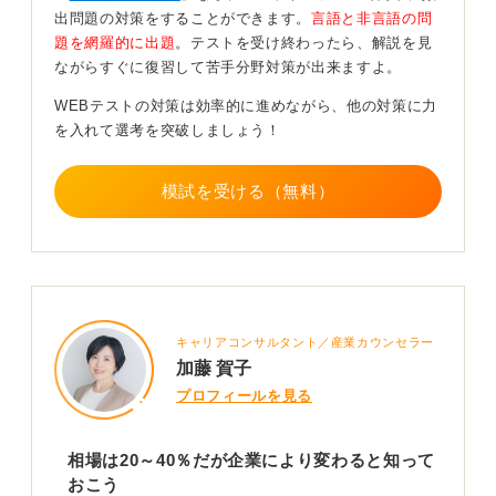
でしょう。
出問題の対策をすることができます。
言語と非言語の問
題を網羅的に出題
。テストを受け終わったら、解説を見
また、対策としては市販の参考書などを活用し、移動中
ながらすぐに復習して苦手分野対策が出来ますよ。
などの隙間時間で勉強する学生が多いようです。
WEBテストの対策は効率的に進めながら、他の対策に力
少しずつでも問題に慣れておくことで、本番で落ち着い
を入れて選考を突破しましょう！
て実力を発揮できるようになります。気持ちを切り替え
て、次に進むことを心掛けましょう。
模試を受ける（無料）
0
キャリアコンサルタント／産業カウンセラー
加藤 賀子
プロフィールを見る
相場は20～40％だが企業により変わると知って
おこう