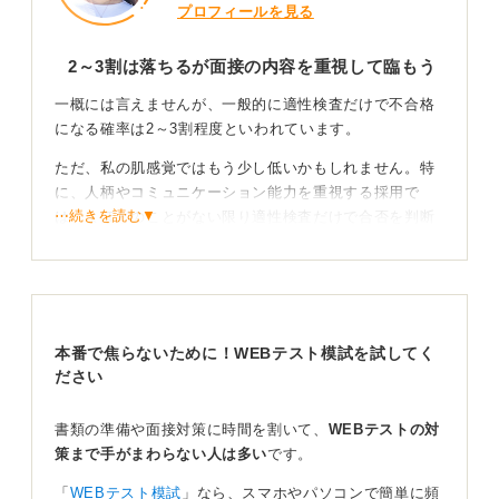
プロフィールを見る
2～3割は落ちるが面接の内容を重視して臨もう
一概には言えませんが、一般的に適性検査だけで不合格
になる確率は2～3割程度といわれています。
ただ、私の肌感覚ではもう少し低いかもしれません。特
に、人柄やコミュニケーション能力を重視する採用で
⋯続きを読む▼
は、よほどのことがない限り適性検査だけで合否を判断
することはないと聞いています。
これは人気企業でも同様の傾向があり、企業の規模だけ
で判断はできません。面接での印象が重視されるという
ことです。
本番で焦らないために！WEBテスト模試を試してく
ださい
隙間時間を使って勉強して問題に慣れておこう
書類の準備や面接対策に時間を割いて、
WEBテストの対
もし適性検査で落ちてしまったら、その企業とは縁がな
策まで手がまわらない人は多い
です。
かったと考えるのが基本です。どうしてもあきらめきれ
ない場合は、再エントリーが可能か調べてみるのも良い
「
WEBテスト模試
」なら、スマホやパソコンで簡単に頻