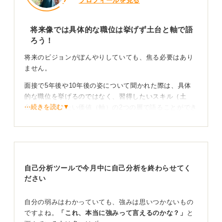
プロフィールを見る
将来像では具体的な職位は挙げず土台と軸で語
ろう！
将来のビジョンがぼんやりしていても、焦る必要はあり
ません。
面接で5年後や10年後の姿について聞かれた際は、具体
的な職位を挙げるのではなく、習得したいスキル（土
⋯続きを読む▼
台）と、届けたい価値（軸）の2つの層で語ることができ
れば十分です。
たとえば、「5年後は顧客データ分析を一人で遂行できる
マーケターになり、10年後は部署を横断して戦略を描け
る人材になりたい」といった形で伝えてみましょう。
自己分析ツールで今月中に自己分析を終わらせてく
このように、「成長のプロセス」と「貢献したい領域」
ださい
を示すと、現実味が増し、変化にも対応できる人材とし
て評価されやすくなります。
自分の弱みはわかっていても、強みは思いつかないもの
ですよね。
「これ、本当に強みって言えるのかな？」
と
どうなりたいかを明確にすることが大切！ 自分の軸