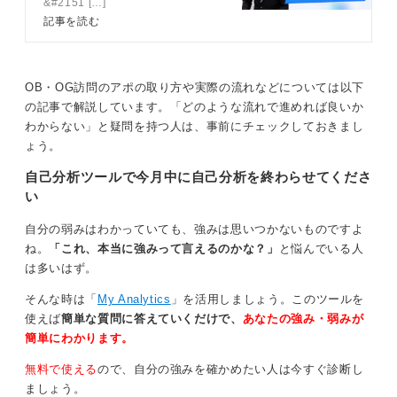
&#2151 […]
伝授
記事を読む
もし5年後、10年後を想像できたなら、それを面接で伝
える際のポイントをお伝えします。
面接で聞かれる「5年後、10年後」というのは、その先
OB・OG訪問のアポの取り方や実際の流れなどについては以下
の長期的なキャリアプランの途中経過ととらえてくださ
の記事で解説しています。「どのような流れで進めれば良いか
い。
わからない」と疑問を持つ人は、事前にチェックしておきまし
たとえば、「20年後にこんなことを達成したい」「こん
ょう。
な専門家になっていたい」という大きな目標があるな
自己分析ツールで今月中に自己分析を終わらせてくださ
ら、そこに到達するために5年後、10年後をどのように
い
過ごすのかという視点で説明できると良いでしょう。
自分の弱みはわかっていても、強みは思いつかないものですよ
さらに、自身の成長だけでなく、「将来、後輩や部下が
ね。
「これ、本当に強みって言えるのかな？」
と悩んでいる人
できたときに、先輩社員や上司としてどのように指導し
は多いはず。
ていきたいか」という視点を加えると、より多角的に自
身のキャリアを考えられていると評価されますよ。
そんな時は「
My Analytics
」を活用しましょう。このツールを
使えば
簡単な質問に答えていくだけで、
あなたの強み・弱みが
0
簡単にわかります。
無料で使える
ので、自分の強みを確かめたい人は今すぐ診断し
ましょう。