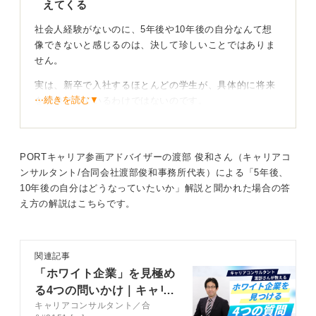
えてくる
社会人経験がないのに、5年後や10年後の自分なんて想
像できないと感じるのは、決して珍しいことではありま
せん。
実は、新卒で入社するほとんどの学生が、具体的に将来
⋯続きを読む▼
を想像できているわけではないのです。
だからこそ、ぜひOB・OG訪問を活用してほしいと思い
ます。入社5年目や10年目くらいの先輩社員から直接話
を聞くのが非常に有効な方法です。
PORTキャリア参画アドバイザーの渡部 俊和さん（キャリアコ
ンサルタント/合同会社渡部俊和事務所代表）による「5年後、
企業が開催する懇親会などに参加することでも、そうい
10年後の自分はどうなっていたいか」解説と聞かれた場合の答
った社員と話す機会が得られるでしょう。
え方の解説はこちらです。
実際に彼らが新卒のころと現在で、働き方や目標、夢が
どのように変化したかを聞いてみてください。そうする
ことで、自身の未来に落とし込んでイメージしやすくな
関連記事
るはずです。
「ホワイト企業」を見極め
る4つの問いかけ｜キャリ
キャリアプランは具体的かつ多角的に伝えよう！
キャリアコンサルタント／合
コンサルタント渡部さんが