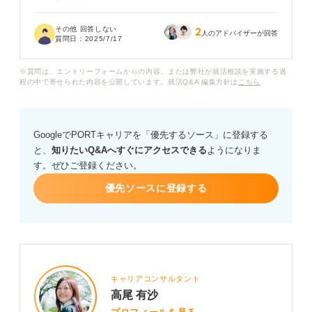
ことを具体的にイメージするのは難しいです。周りの就
活生は明確な目標を持って話しているように見えて、自
その他 回答しない
2
分だけ将来のビジョンが描けないことに焦りを感じてい
人のアドバイザーが回答
質問日：
2025/7/17
ます。
※質問は、エントリーフォームからの内容、または弊社が就活相談を実施する過
就職活動において、5年後10年後の自分を想像できない
程の中で寄せられた内容を公開しています。就活Q&A 編集方針は
こちら
ときはどうすれば良いのでしょうか？
具体的な考え方や面接での伝え方のポイントなどについ
GoogleでPORTキャリアを「優先するソース」に登録する
てアドバイスしていただけると嬉しいです。
と、
知りたいQ&Aへすぐにアクセスできる
ようになりま
す。ぜひご登録ください。
優先ソースに登録する
キャリアコンサルタント
高尾 有沙