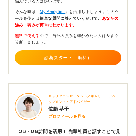
悩んでいる人は多いはず。
をぶらさないように
そんな時は「
My Analytics
」を活用しましょう。このツ
ールを使えば
簡単な質問に答えていくだけで、
あなたの
もし、複数の職種を検討している場合、話す内容を何パ
強み・弱みが簡単にわかります。
ターンも用意する必要はありません。
無料で使える
ので、自分の強みを確かめたい人は今すぐ
根本となる「どういう方向性で成長したいか」という部
診断しましょう。
分を一つ持ちつつ、それを受験する企業ごとに少しカス
タマイズするのが良いでしょう。
診断スタート（無料）
たとえば、その企業で使われている職種名を使ったり、
その業界や製品を意識した内容を加えたりと、伝え方を
寄せる工夫をすることが推奨されます。
毎回まったく違う方向性を語る必要はなく、自分の根っ
ことなるキャリアの方向性は保ちながら、企業に合わせ
キャリアコンサルタント／キャリア・デベロ
て見せ方を調整するという考え方が大切です。
ップメント・アドバイザー
佐藤 恭子
0
プロフィールを見る
OB・OG訪問を活用！ 先輩社員と話すことで見