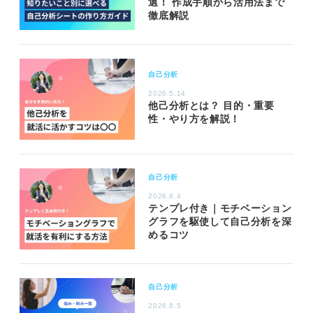
選！ 作成手順から活用法まで
徹底解説
自己分析
2026.5.14
他己分析とは？ 目的・重要
性・やり方を解説！
自己分析
2026.6.4
テンプレ付き｜モチベーション
グラフを駆使して自己分析を深
めるコツ
自己分析
2026.8.5