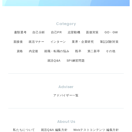
Category
書類選考
自己分析
自己PR
志望動機
面接対策
GD・GW
面接後
就活マナー
インターン
業界・企業研究
筆記試験対策
資格
内定後
就職・転職の悩み
既卒
第二新卒
その他
就活Q&A
SPI練習問題
Adviser
アドバイザー一覧
About Us
私たちについて
就活Q&A 編集方針
Webテストコンテンツ 編集方針