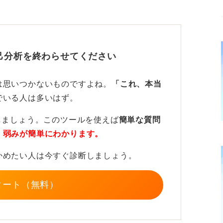
修制度、マニュアル、サポート体制がベンチ
どです。
る点も挙げられます。自由度が高い一方で成
己分析を終わらせてください
側面が強く、常に自分で考える力が求められ
は思いつかないものですよね。
「これ、本当
の3倍くらいのスピードで物事が進む、と考
でいる人は多いはず。
れません。
しましょう。このツールを使えば
簡単な質問
・弱みが簡単にわかります。
の鍵は「明確な目的」
かめたい人は今すぐ診断しましょう。
共通点は「そのベンチャーで何を身に付けた
揮したいか」が明確な人です。
タート（無料）
つあります。まずは経営者の影響が非常に大
で共感できるか。