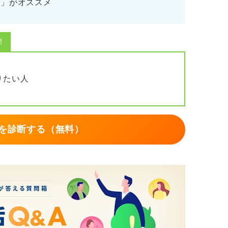
cs」がオススメ
！
りたい人
を診断する（無料）