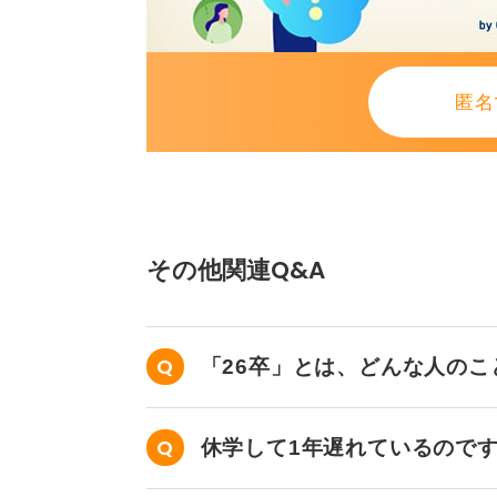
匿名
その他関連Q&A
「26卒」とは、どんな人の
休学して1年遅れているので
か？