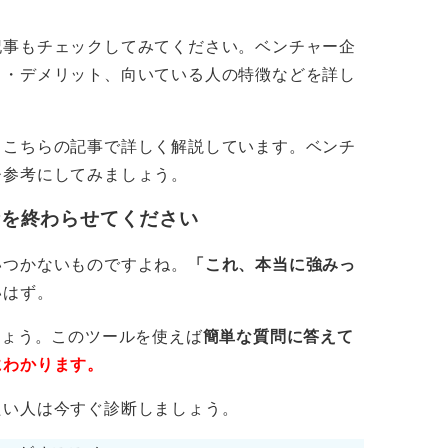
しいでしょう。
記事もチェックしてみてください。ベンチャー企
られる
ト・デメリット、向いている人の特徴などを詳し
、誰も助けてくれないという孤独感も考慮す
、こちらの記事で詳しく解説しています。ベンチ
ひ参考にしてみましょう。
い場面も多く、常に経営者目線で動くことが
析を終わらせてください
昇給や賞与が安定しない可能性もあります。
いつかないものですよね。
「これ、本当に強みっ
どが十分に整っていないケースもあるため、
いはず。
要です。
しょう。このツールを使えば
簡単な質問に答えて
にわかります。
たい人は今すぐ診断しましょう。