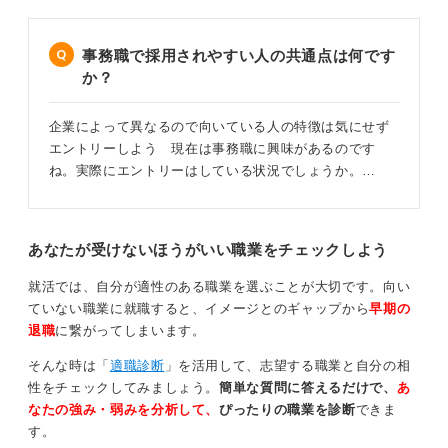
もちろん自分にぴったりの案件を紹介してくれることも
ありますから、決して転職エージェントが良くないとい
事務職で採用されやすい人の共通点は何です
うことではありません。
か？
大切なことは転職エージェントだけで探すのではなく、
企業によって異なるので向いている人の特徴は気にせず
自分でも求人検索するなど求人情報を複数から得るよう
エントリーしよう 現在は事務職に興味があるのです
に動くことで、適職を見つける確率を上げることなので
ね。実際にエントリーはしている状況でしょうか。…
す。
0
あなたが受けないほうがいい職業をチェックしよう
就活では、自分が適性のある職業を選ぶことが大切です。向い
ていない職業に就職すると、イメージとのギャップから
早期の
退職
に繋がってしまいます。
そんな時は「
適職診断
」を活用して、志望する職業と自分の相
性をチェックしてみましょう。
簡単な質問に答えるだけで、
あ
なたの強み・弱みを分析して、
ぴったりの職業を診断
できま
す。