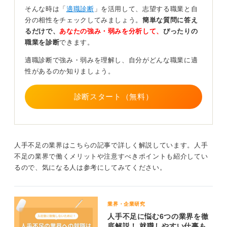
切です。
そんな時は「
適職診断
」を活用して、志望する職業と自
分の相性をチェックしてみましょう。
簡単な質問に答え
エージェントを介さない応募も並行して進めよう
るだけで、
あなたの強み・弱みを分析して、
ぴったりの
職業を診断
できます。
事務職を希望するなら、エージェントを通さず一般求人
適職診断で強み・弱みを理解し、自分がどんな職業に適
に応募していく方が可能性が高いですよ。
性があるのか知りましょう。
その際も、「事務職ならどこでもいい」ではなく、応募
先の企業研究を入念におこない、「多数の事務職募集求
診断スタート（無料）
人でもなぜ御社か」が自分の言葉で伝えられるようにし
ましょう。
求人サイトやハローワークで探して、転職エージェント
人手不足の業界はこちらの記事で詳しく解説しています。人手
の応募と自主応募を使い分けていくと良いですよ。
不足の業界で働くメリットや注意すべきポイントも紹介してい
るので、気になる人は参考にしてみてください。
0
業界・企業研究
人手不足に悩む6つの業界を徹
底解説！ 就職しやすい仕事も