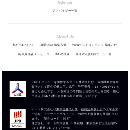
Adviser
アドバイザー一覧
About Us
私たちについて
就活Q&A 編集方針
Webテストコンテンツ 編集方針
編集責任者メッセージ
D&Iの推進
就活対策資料&ツール一覧