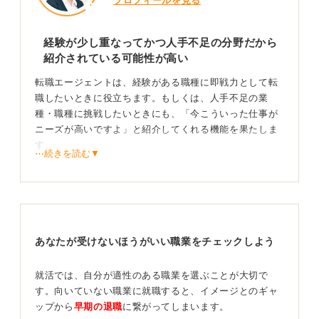
プロフィールを見る
経験が少し重なってかつ人手不足の分野だから
紹介されている可能性が高い
転職エージェントは、経験がある職種に即戦力として転
職したいときに役立ちます。もしくは、人手不足の業
種・職種に挑戦したいときにも、「今こういった仕事が
ニーズが高いですよ」と紹介してくれる機能を果たしま
す。
⋯続きを読む▼
そのため、経験が浅い場合には人気職の事務職は紹介さ
れず、経験が少し重なる＋人手不足分野の営業職を紹介
される仕組みになっていると考えられます。
接客・窓口業務と営業は、対人対応業務という点で営業
あなたが受けないほうがいい職業をチェックしよう
職と経験が少し重なりますね。中途転職は「経験と同じ
か、経験からの応用が利くか」で即戦力性が判断される
ので、応用としてチャレンジしてみてもいいゾーンとい
就活では、自分が適性のある職業を選ぶことが大切で
えます。
す。向いていない職業に就職すると、イメージとのギャ
ップから
早期の退職
に繋がってしまいます。
ただ、チャレンジにはなるので、自身の意欲が何より大