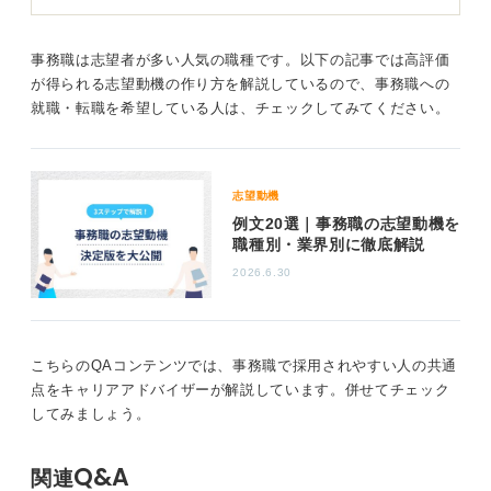
ている仕事の中から求職者に合いそうなものを紹介する
のです。
事務職は志望者が多い人気の職種です。以下の記事では高評価
たとえば、求職者が「Webデザイナーの経験があり、同
が得られる志望動機の作り方を解説しているので、事務職への
じような仕事を紹介してください」と転職エージェント
就職・転職を希望している人は、チェックしてみてください。
に伝えたとします。しかし、そのエージェントの顧客の
中にWebデザイナーが欲しいといっている企業がなけれ
ば紹介できないのです。
志望動機
しかし、それではエージェントは売り上げが出せないの
例文20選｜事務職の志望動機を
で、手持ちの案件の中で求職者の能力や経験を少しでも
職種別・業界別に徹底解説
活かせそうなものに当てはめようとすることがありま
2026.6.30
す。
エージェントに頼りっきりにならずに自身でも情報
収集を続けよう
こちらのQAコンテンツでは、事務職で採用されやすい人の共通
点をキャリアアドバイザーが解説しています。併せてチェック
してみましょう。
転職エージェントのビジネスモデルゆえに、必ずしも求
職者の希望を優先してくれるわけではないので、そこは
そういうものだと理解したうえで付き合うのが良いかと
Q&A
関連
思います。