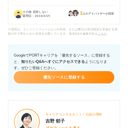
のか書類選考で見送りになってしまうことが多いです。
その他 回答しない
2
事務職の前は接客や窓口業務を長く経験してきているた
人のアドバイザーが回答
質問日：
2024/4/15
め、適性があると判断されているのでしょうか。顧客と
直接かかわるという点は共通していると思いますが、厳
※質問は、エントリーフォームからの内容、または弊社が就活相談を実施する過
密には少し毛色が違うイメージがあります。
程の中で寄せられた内容を公開しています。就活Q&A 編集方針は
こちら
GoogleでPORTキャリアを「優先するソース」に登録する
と、
知りたいQ&Aへすぐにアクセスできる
ようになりま
す。ぜひご登録ください。
優先ソースに登録する
キャリアコンサルタント／公認心理師
吉野 郁子