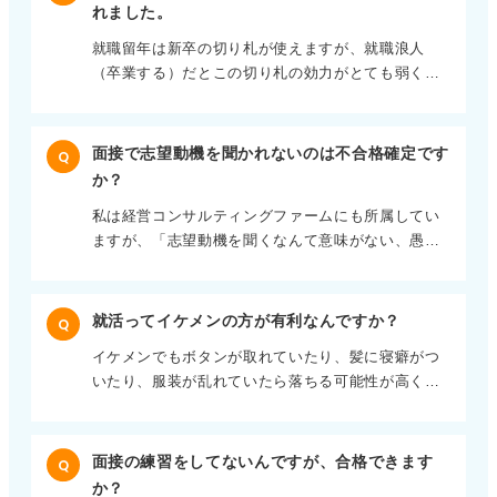
注入してもらってください。
れました。
就職留年は新卒の切り札が使えますが、就職浪人
（卒業する）だとこの切り札の効力がとても弱くな
ります。 1先延ばしはいつでもできます。努力した
結果そうなることもあるのですから、可能な限り就
職（したいのであれば）努力はした方がよいと思い
面接で志望動機を聞かれないのは不合格確定です
Q
ます。
か？
私は経営コンサルティングファームにも所属してい
ますが、「志望動機を聞くなんて意味がない、愚問
だ！」という経営トップが結構いるものです。 人事
部は上席に報告するエビデンスとして志望動機を知
っておかなければなりませんので聞くんですけど
就活ってイケメンの方が有利なんですか？
Q
ね。 また、大学で最終面接で2時間近く社長の趣味
イケメンでもボタンが取れていたり、髪に寝癖がつ
の釣りの話で盛り上がり（学生は釣りの趣味はなか
いたり、服装が乱れていたら落ちる可能性が高くな
ったのです）、それだけで終わって意気消沈してい
ります。採用担当者のイケメンの基準は、カッコよ
たのですが、最終的には採用されました。 ポイント
さではなく、社会人としての品性があるかどうかで
は、志望動機のみで選考はおこなわれていないとい
す。（ここはしっかり背伸びしてください。）
うことです。
面接の練習をしてないんですが、合格できます
Q
か？