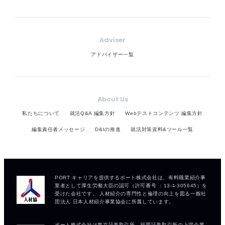
Adviser
アドバイザー一覧
About Us
私たちについて
就活Q&A 編集方針
Webテストコンテンツ 編集方針
編集責任者メッセージ
D&Iの推進
就活対策資料&ツール一覧