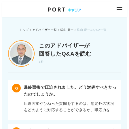
トップ
アドバイザー一覧
横山 慶一
横山 慶一のQ&A一覧
このアドバイザーが
回答したQ&Aを読む
8件
最終面接で圧迫されました。どう対処すべきだっ
Q
たのでしょうか。
圧迫面接やひねった質問をするのは、想定外の状況
をどのように対応することができるか、即応力をみ
たり、厳しい状況に耐えられるかどうかを見るため
だといわれています。 個人的には圧迫面接ではこの
ような評定は難しいだけでなく、会社のイメージダ