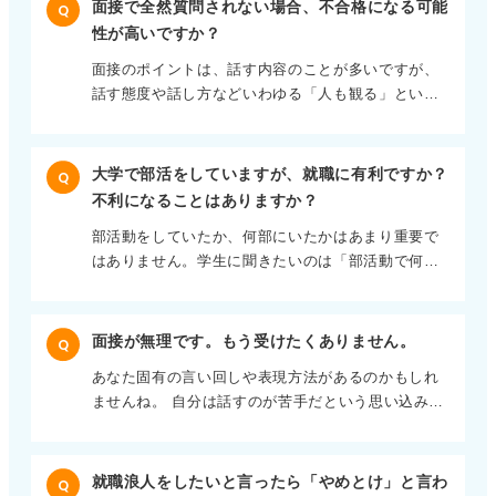
面接で全然質問されない場合、不合格になる可能
Q
ウンになることが多く、あなたのように「涙が出そ
性が高いですか？
うになる」といったトラウマさえ与えることがある
面接のポイントは、話す内容のことが多いですが、
と思います。 今日では圧迫面接をする企業は減って
話す態度や話し方などいわゆる「人も観る」という
いるようですので、もし圧迫面接に遭遇したら、人
こともあります。 何を見ているかというと、その人
事部担当者が今の若者のことが理解できておらず、
の人生観だとか、物事に対して悲観的なのか楽観的
また心理学的な勉強もしていないのだなと思って良
なのか、雰囲気が明るいのか、目の前のことをテキ
いでしょう。 ただ、いろいろな面接者がいますの
大学で部活をしていますが、就職に有利ですか？
Q
パキこなすのか、大局的視点に立ち、物事を高い視
で、たくさんの面接を経験することで、想定外の状
不利になることはありますか？
点で見ることができるのか、などなど。 そのため良
況でも迅速で適切な対応力（アジャイルといってい
部活動をしていたか、何部にいたかはあまり重要で
い悪い、合格不合格は自分自身ではわかりにくいか
ます）や、厳しい状況でも冷静な判断力を維持する
はありません。学生に聞きたいのは「部活動で何を
もしれません（相手の価値観にもよりますので）。
力（レジリエンスといいます）を磨くことができま
得ましたか？」ということです。 多くの学生が自己
終盤の面接（役員や社長レベル）になるほど、雑談
すよ。
PRとして部活動で「〜しました」とアピールします
などが増え和やかな雰囲気で終えることができるの
が、視点を変えて、自分が部活動を通して（学業以
は多分よい兆しですね。特に逆質問が多いというこ
面接が無理です。もう受けたくありません。
Q
外に）何を学んだかしっかりと考えると、部活動を
とは、学生が自社にどの程度関心があるのか知りた
あなた固有の言い回しや表現方法があるのかもしれ
続けてきたことに誇りと自信を持つことができるで
いということですのであなたにとても興味を持って
ませんね。 自分は話すのが苦手だという思い込み
しょう。 そうすれば就活に不利なんて思えなくなり
いますよ。
が、ある被害妄想的な思いにつながっているのかも
ます。
しれません。親しい友だちやキャリアカウンセラー
にアドバイスをもらいましょう。 エネルギーを少し
就職浪人をしたいと言ったら「やめとけ」と言わ
Q