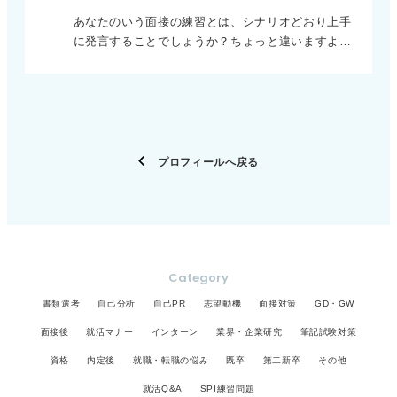
あなたのいう面接の練習とは、シナリオどおり上手
に発言することでしょうか？ちょっと違いますよ
ね。人前でしっかりは話すのはやはり緊張します。
普段はできていることができなくなってしまいま
す。そういった意味でなれるための練習＝緊張する
状況に慣れること、はある程度必要かもしれませ
ん。ただし、慣れすぎるとデメリット（誠実さやそ
の人らしさが隠れてしまいます。） けれども大切な
プロフィールへ戻る
ことは、普段通りの自分で、伝えたいことをしっか
りと伝えることができるかどうかですね。その練習
は面接場面でなく日常会話の中で意識すれば十分に
練習できます。伝えたいことをしっかりと自分で考
え、まとめること。暗記や受け売りではなく自分の
言葉として発信することを心がけることです。
Category
書類選考
自己分析
自己PR
志望動機
面接対策
GD・GW
面接後
就活マナー
インターン
業界・企業研究
筆記試験対策
資格
内定後
就職・転職の悩み
既卒
第二新卒
その他
就活Q&A
SPI練習問題