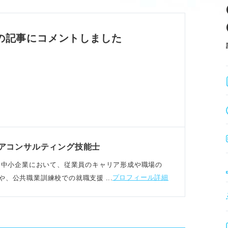
題を理解する。
確にする。
にどう貢献できるか」を明確に。
の記事にコメントしました
と自己分析
題を理解する。
確にする。
で整理する。
ら注力したい健康課題を見つける。
アコンサルティング技能士
た大手～中小企業において、従業員のキャリア形成や職場の
プロフィール詳細
や、公共職業訓練校での就職支援もおこなう
例文
を最初に述べる。
ードを述べる。