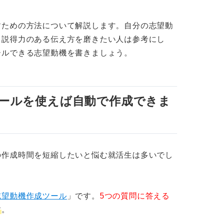
環境ばかりを推してしまう
すための方法について解説します。自分の志望動
、説得力のある伝え方を磨きたい人は参考にし
健康課題への貢献意欲が具体的でない
ールできる志望動機を書きましょう。
る自分なりの思いを明確にして突破を狙おう
ールを使えば自動で作成できま
の作成時間を短縮したいと悩む就活生は多いでし
志望動機作成ツール
」です。
5つの質問に答える
す
。