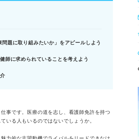
ンを示す。
、メンタルヘルスなど具体的な貢献意欲を示
康問題に取り組みたいか」をアピールしよう
保健師に求められていることを考えよう
にどのように貢献できるか」を明確にすべ
紹介
の志望動機を作る前にやるべき3つの準備
る基本情報
志望動機の題材になり得る5つの健康課題
る仕事です。医療の道を志し、看護師免許を持つ
ります。記事本文と併せてご確認ください。
れている人もいるのではないでしょうか。
、魅力的な志望動機でライバルをリードできなけ