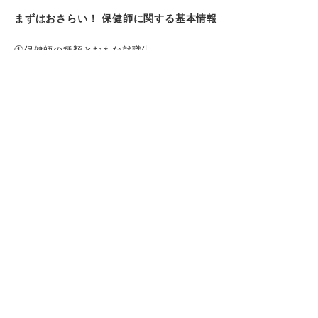
まずはおさらい！ 保健師に関する基本情報
①保健師の種類とおもな就職先
②保健師の仕事内容
保健師に求められることとは？ 志望動機の
題材になり得る5つの健康課題
①生活習慣病対策
②児童虐待対策
③身体障害者・高齢者のサポート
④感染症対策
⑤災害時の健康管理対策