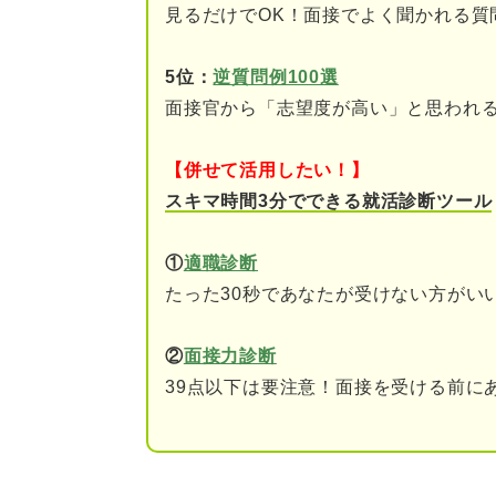
見るだけでOK！面接でよく聞かれる質
④感染症対策
5位：
逆質問例100選
⑤災害時の健康管理対策
面接官から「志望度が高い」と思われ
キャリアコンサルタントに聞く
【併せて活用したい！】
スキマ時間3分でできる就活診断ツール
差がつくポイント！ 保健師の
①なぜ保健師になりたい
①
適職診断
たった30秒であなたが受けない方がい
②応募先で働きたいと思
③保健師として特に注力
②
面接力診断
39点以下は要注意！面接を受ける前に
保健師が取り組む健康課題は多
いざ作成へ！ 保健師の志望動