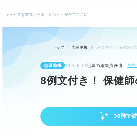
キャリアを前進させる「ヒント」が全てここに
トップ
志望動機
8例文付き！ 保健師の
志望動機
2026.5.14
記事の編集責任者：
熊野
8例文付き！ 保健
30秒で
志望動機作成前の準備と基本理解
志望先での具体的な保健師業務を