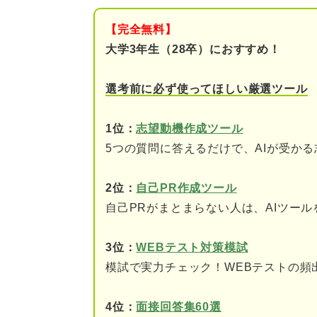
①志望する就職先での具
【完全無料】
②保健師として取り組む
大学3年生（28卒）におすすめ！
③自己分析で志望動機に
選考前に必ず使ってほしい厳選ツール
まずはおさらい！ 保健師に関
1位：
志望動機作成ツール
①保健師の種類とおもな
5つの質問に答えるだけで、AIが受か
②保健師の仕事内容
2位：
自己PR作成ツール
自己PRがまとまらない人は、AIツー
保健師に求められることとは？
①生活習慣病対策
3位：
WEBテスト対策模試
模試で実力チェック！WEBテストの頻
②児童虐待対策
4位：
面接回答集60選
③身体障害者・高齢者の