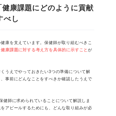
を志望するのかを最初に述べる
「健康課題にどのように貢献
ソードを述べる
すべし
のように貢献していきたいのか述べる
保健師の志望動機のOK例文&NG例文
の健康を支えています。保健師が取り組むべきこ
は
健康課題に対する考え方を具体的に示すこと
が
の意識向上に取り組みたいから
しい子どもたちの健やかな成長を支えたいから
くうえでやっておきたい3つの準備について解
ルヘルスを通じて企業としての成長に寄与したいか
く、事前にどんなことをすべきか確認したうえで
大変さに寄り添ったサポートがしたいから
保健師に求められていることについて解説しま
障害者が笑顔でいられる時間を増やしたいから
識をアピールするためにも、どんな取り組みが必
くの人の役に立てる仕事がしたいから