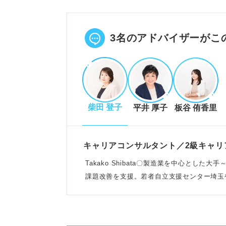
保健師として取り組むべき健康課
自己分析でアピールポイントを明
POINT：志望動機は「健康課題
3名のアドバイザーがこ
志望動機に盛り込むべき健康課題
生活習慣病対策など現代の健康課
柴田 登子
平井 厚子
板谷 侑香里
なぜ保健師になりたいか理由を明
応募先で働きたい経緯を自己分析
POINT：自分の価値観や経験か
キャリアコンサルタント／2級キャリ
Takako Shibata〇製造業を中心とし
課題改善を支援。若者自立支援センター埼玉
説得力のある志望動機の書き方と
結論として保健師を志望する理由
結論の根拠となる具体的なエピソ