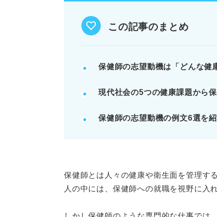
応募先でどう貢献したいかビジョ
この記事のまとめ
例：生活習慣病対策、子育て支援
す。
保健師の志望動機は「どんな健
記事の該当箇所を見る
現代社会の5つの健康課題から
保健師の志望動機は「健康課題
し
保健師の志望動機の例文6選を
いきなり書くのはNG！ 保健師
まずはおさらい！ 保健師に関す
保健師に求められることとは？ 
保健師とは人々の健康や衛生面を管理す
※AIの特性上、間違いが含まれている場合があ
人の中には、保健師への就職を視野に入
しかし保健師のような専門的な仕事では