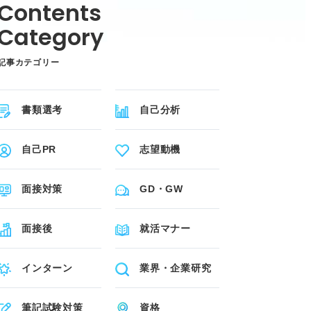
記事カテゴリー
書類選考
自己分析
自己PR
志望動機
面接対策
GD・GW
面接後
就活マナー
インターン
業界・企業研究
筆記試験対策
資格