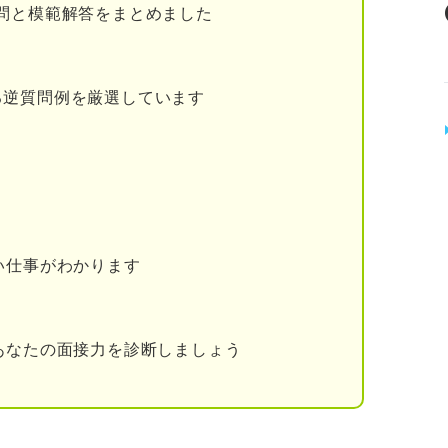
問と模範解答をまとめました
る逆質問例を厳選しています
！ 保健師の動向や取り組むべき健康課題とは
志望動機に説得力を出すための3つの自己分析
のかを明確にする
い仕事がわかります
うに至った経緯を整理する
したい健康問題について考えをまとめる
あなたの面接力を診断しましょう
岐にわたるからこそ具体的な貢献意欲が鍵
機で最大限の貢献意欲が伝わる3ステップ