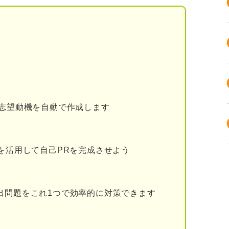
体的な保健師業務を理解する
べき健康課題について理解する
必要なアピールポイントを明確にする
する基本情報
就職先
る志望動機を自動で作成します
ルを活用して自己PRを完成させよう
 志望動機の題材になり得る5つの健康課題
出問題をこれ1つで効率的に対策できます
サポート