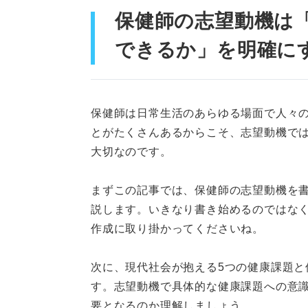
①結論としてなぜ保健師
保健師の志望動機は
②結論の根拠となるエピ
できるか」を明確に
③応募先機関においてど
お手本と注意点を見てみよう！ 
保健師は日常生活のあらゆる場面で人々
とがたくさんあるからこそ、志望動機で
OK例文①生活習慣病へ
大切なのです。
OK例文②自己管理が難
まずこの記事では、保健師の志望動機を書
OK例文③社員のメンタ
説します。いきなり書き始めるのではな
ら
作成に取り掛かってくださいね。
OK例文④出産や育児の
次に、現代社会が抱える5つの健康課題と
OK例文⑤高齢者や身体
す。志望動機で具体的な健康課題への意
要となるのか理解しましょう。
OK例文⑥災害時でも多