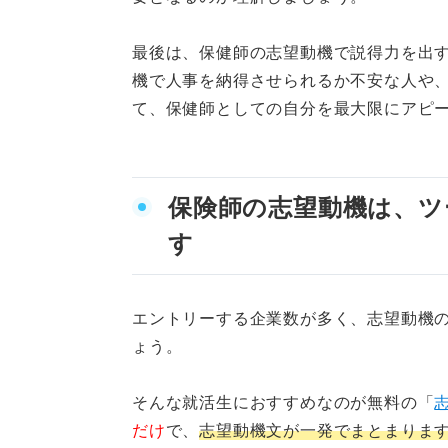
NG例文①待遇面や働く
最後は、保健師の志望動機で説得力を出
機で人事を納得させられるか不安な人や
NG例文②エピソードや
て、保健師としての自分を最大限にアピ
保健師の志望動機は健康に対す
保険師の志望動機は、ツ
す
エントリーする企業数が多く、志望動機
ょう。
そんな就活生におすすめなのが無料の「
だけ
で、
志望動機文が一発でまとまりま