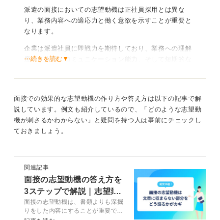
派遣の面接においての志望動機は正社員採用とは異な
り、業務内容への適応力と働く意欲を示すことが重要と
なります。
企業は派遣社員に即戦力を期待しており、業務への理解
⋯続きを読む▼
度や、人柄・コミュニケーション能力、そして短期的な
離職リスクの低さを志望動機から見極めようとしている
ためです。
正社員が企業との結婚ととらえられるのに対し、派遣は
面接での効果的な志望動機の作り方や答え方は以下の記事で解
業務内容へのマッチングを重視される傾向があります。
説しています。例文も紹介しているので、「どのような志望動
機が刺さるかわからない」と疑問を持つ人は事前にチェックし
ておきましょう。
業務への関心と自分のスキルの活用方法を具体的に
示すことで好印象につながる
私の過去の支援でも、志望動機を伝える際は、以下の3点
関連記事
を案内してきました。
面接の志望動機の答え方を
3ステップで解説｜志望業
まず、応募職種・業務内容への具体的な関心を明確にし
面接の志望動機は、書類よりも深掘
界別の例文20選
ます。そのうえで、自身のスキル・経験がその業務にど
りをした内容にすることが重要で
う活かせるかを具体的に盛り込んでください。そして、
す。面接で志望動機を答えるための