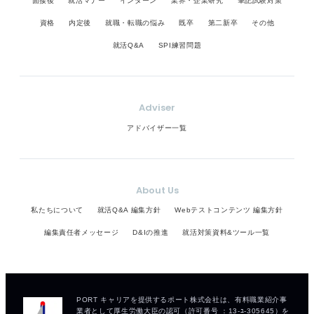
面接後
就活マナー
インターン
業界・企業研究
筆記試験対策
資格
内定後
就職・転職の悩み
既卒
第二新卒
その他
就活Q&A
SPI練習問題
Adviser
アドバイザー一覧
About Us
私たちについて
就活Q&A 編集方針
Webテストコンテンツ 編集方針
編集責任者メッセージ
D&Iの推進
就活対策資料&ツール一覧