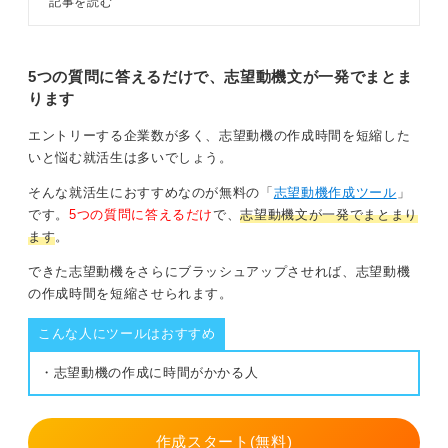
記事を読む
派遣という働き方を選んだ前向きな理由を簡潔に加えま
3つの構成を理解し、4ステップで
しょう。
面接の志望動機を考えましょう。回
答例文や伝え方のコツを踏まえてキ
NGなのは、抽象的な表現、条件面ばかりの強調、そして
ャリアコンサルタントが解説しま
5つの質問に答えるだけで、志望動機文が一発でまとま
す。
準備不足です。これらを避け、簡潔にポジティブな姿勢
ります
で伝えることが成功の鍵となります。
エントリーする企業数が多く、志望動機の作成時間を短縮した
これらのポイントを踏まえることで、面接官に「この人
いと悩む就活生は多いでしょう。
は業務をきちんとこなせる意欲と能力がある」と好印象
を与え、面接を突破できる可能性が高まるでしょう。
そんな就活生におすすめなのが無料の「
志望動機作成ツール
」
です。
5つの質問に答えるだけ
で、
志望動機文が一発でまとまり
ます
。
0
できた志望動機をさらにブラッシュアップさせれば、志望動機
の作成時間を短縮させられます。
こんな人にツールはおすすめ
・志望動機の作成に時間がかかる人
作成スタート(無料)