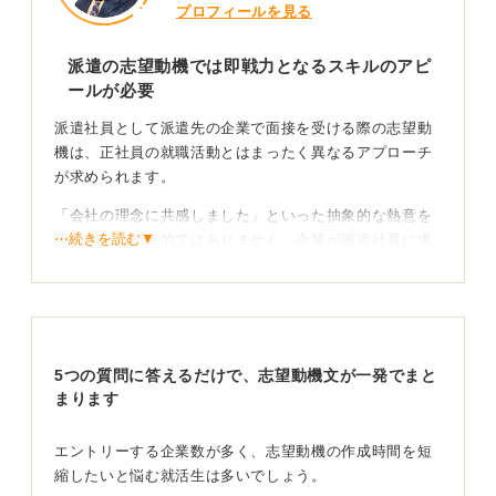
プロフィールを見る
派遣の志望動機では即戦力となるスキルのアピ
ールが必要
派遣社員として派遣先の企業で面接を受ける際の志望動
機は、正社員の就職活動とはまったく異なるアプローチ
が求められます。
「会社の理念に共感しました」といった抽象的な熱意を
⋯続きを読む▼
語ることは効果的ではありません。企業が派遣社員に求
めているのは、長期的な視点での人材ではなく、即戦力
となる「マンパワー」だからです。
企業分析が大切！ どのように貢献できるのかを自分
の言葉で語ろう
5つの質問に答えるだけで、志望動機文が一発でまと
まります
したがって、志望動機では自身の具体的な「能力」に焦
点を当てることが最も重要です。
エントリーする企業数が多く、志望動機の作成時間を短
縮したいと悩む就活生は多いでしょう。
まず、派遣先企業の業務内容を分析し、どのようなスキ