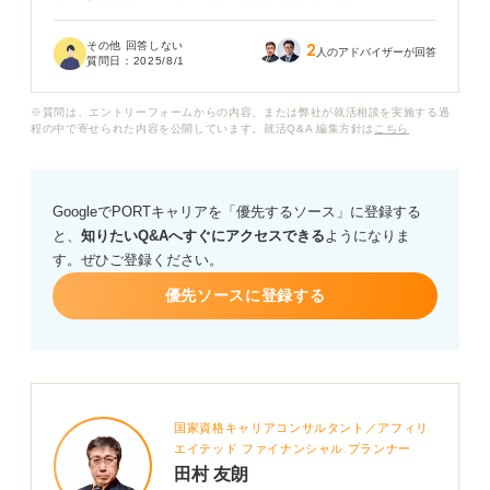
す。正社員のように「御社の理念に共感して…...」とい
った話でいいのか、それとも業務内容やスキルに絞った
その他 回答しない
2
ほうが良いのか判断がつきません。
人のアドバイザーが回答
質問日：
2025/8/1
派遣先との面接で志望動機を聞かれた場合、どのように
※質問は、エントリーフォームからの内容、または弊社が就活相談を実施する過
伝えるのがベストなのでしょうか？ 印象を悪くしない
程の中で寄せられた内容を公開しています。就活Q&A 編集方針は
こちら
ためのポイントや、実際に使える答え方のコツがあれば
教えてください。
GoogleでPORTキャリアを「優先するソース」に登録する
と、
知りたいQ&Aへすぐにアクセスできる
ようになりま
す。ぜひご登録ください。
優先ソースに登録する
国家資格キャリアコンサルタント／アフィリ
エイテッド ファイナンシャル プランナー
田村 友朗