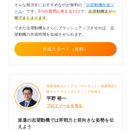
ルが求められているかを理解します。
そんな就活生におすすめなのが無料の「
志望動機作成ツ
ール
」です。
5つの質問に答えるだけ
で、
志望動機文が一
そのうえで、「私のこのスキルは、貴社のこのような業
発でまとまります
。
務で即戦力としてお役に立てます」というように、自身
の能力が企業のニーズにどう合致するかを明確にアピー
できた志望動機をさらにブラッシュアップさせれば、志
ルしましょう。
望動機の作成時間を短縮させられます。
能力を重点的に伝えることが、採用を勝ち取るための鍵
となります。
作成スタート（無料）
0
国家資格キャリアコンサルタント／国家検定2
級キャリアコンサルティング技能士
平野 裕一
プロフィールを見る
派遣の志望動機では即戦力と前向きな姿勢を伝
えよう