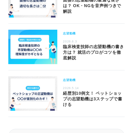
面接の志望動機の最適な長さ
は？ OK・NGを音声例つきで
解説
志望動機
2026.6.3
臨床検査技師の志望動機の書き
方は？ 就活のプロがコツを徹
底解説
志望動機
2026.5.14
経歴別10例文！ ペットショッ
プの志望動機は3ステップで書
ける