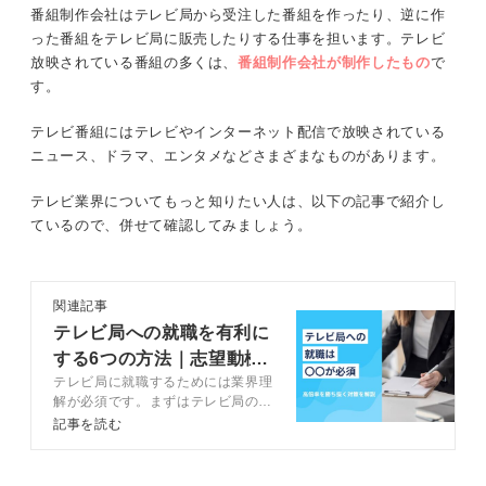
番組制作会社はテレビ局から受注した番組を作ったり、逆に作
った番組をテレビ局に販売したりする仕事を担います。テレビ
放映されている番組の多くは、
番組制作会社が制作したもの
で
す。
テレビ番組にはテレビやインターネット配信で放映されている
ニュース、ドラマ、エンタメなどさまざまなものがあります。
テレビ業界についてもっと知りたい人は、以下の記事で紹介し
ているので、併せて確認してみましょう。
関連記事
テレビ局への就職を有利に
する6つの方法｜志望動機
テレビ局に就職するためには業界理
例文も紹介
解が必須です。まずはテレビ局の種
類や職種を理解しましょう。この記
記事を読む
事ではテレビ局への就職を有利に進
める方法や志望動機の例文、面接で
よく聞かれる質問などについてキャ