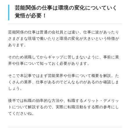
芸能関係ならでは！？ 転職が難しいと言われる理
芸能関係の仕事は環境の変化についていく
由
覚悟が必要！
高い能力や才能が必要
芸能関係の仕事は環境の変化についていく覚悟が必要！
採用人数が少なく競争率が高い
芸能関係の仕事は普通の会社員とは違い、仕事に波があったり
業界について知っておこう！ 芸能関係のおもな5つの業界
さまざまな現場で働いたりと環境の変化が大きいという特徴が
ハードワークになることもある
あります。
①テレビ番組制作業界
華のある仕事！ 芸能関係の仕事に就職する4つのメ
そのため就職してからギャップに苦しまないように、事前に業
リット
②音楽業界
界や仕事について知っておく必要があります。
①華やかな世界で仕事ができる
③映画業界
そこで本記事ではまず芸能業界や仕事について概要を解説。た
くさんの業界、仕事があるのでどんなものがあるのか確認しま
②さまざまな業界・分野の人に出会える
④ラジオ業界
しょう。
③人に夢を与えられる
⑤芸能プロダクション業界
後半では転職の効率的な方法や、転職するメリット・デメリッ
④やりがいが大きい
トについて解説するので、実際に転職活動をする際の参考にし
てくださいね。
どっちを目指す？ 芸能関係のおもな仕事は2つに分類され
こんな点には注意！ 芸能関係の仕事に就職するデ
る
メリット