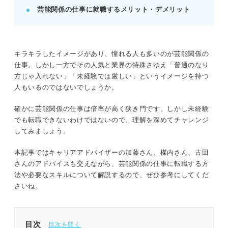
芸能関係の仕事に就職するメリット・デメリット
やりがいが大きい。
ワークライフバランスの難しさ、体力勝負、収入の
不安定さがデメリット。
POINT：メリット・デメリットを理解し、覚悟を持
キラキラしたイメージがあり、憧れる人も多いのが芸能関係の
って転職活動に臨もう。
仕事。しかし一方でその人気と業界の特殊さゆえ「普通のなり
方じゃ入れない」「未経験では厳しい」というイメージを持つ
人もいるのではないでしょうか。
記事の該当箇所を見る
芸能関係の仕事は環境の変化についていく覚悟
確かに芸能関係の仕事は倍率が高く狭き門です。しかし未経験
が必要！
でも転職できないわけではないので、理解を深めてチャレンジ
業界について知っておこう！ 芸能関係のおも
してみましょう。
な5つの業界
どっちを目指す？ 芸能関係のおもな仕事は2つ
本記事ではキャリアアドバイザーの加藤さん、楳内さん、古田
に分類される
さんのアドバイスも交えながら、芸能関係の仕事に転職する方
未経験から転職できる？ 芸能関係の仕事への
法や必要なスキルについて解説するので、ぜひ参考にしてくだ
転職の仕方
さいね。
※AIの特性上、間違いが含まれている場合があります。記事本文
と併せてご確認ください。
目次