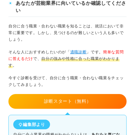
あなたが芸能業界に向いているか確認してくださ
表に出る仕事
①ワークライフバランスが取りにくい
い
裏方の仕事
②体力勝負な仕事が多い
自分に合う職業・合わない職業を知ることは、就活において非
③一般企業に比べて収入が低い
常に重要です。しかし、見つけるのが難しいという人も多いで
未経験から転職できる？ 芸能関係の仕事への転職の仕方
しょう。
キャリアアドバイザーに聞いた！ 芸能関係の仕事
オーディションを受けて事務所に入る
そんな人におすすめしたいのが「
適職診断
」です。
簡単な質問
のキャリア
に答えるだけ
で、
自分の強みや性格に合った職業がわかりま
求人に応募して裏方の仕事に就く
芸能関係の仕事のメリットとデメリットについて理
す
。
解して夢をかなえよう！
業界特化のエージェントに相談する
今すぐ診断を受けて、自分に合う職業・合わない職業をチェッ
クしてみましょう。
専門学校に入ってスキルを学ぶ
診断スタート（無料）
身に付けよう！ 芸能関係の仕事に就くために有利なスキ
ル
表に出る仕事に必要なスキル
編集部より
自分に合う業界や職種がわからない人は、
あなたと気にな