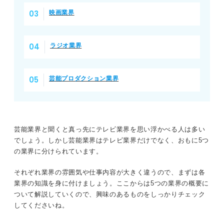
映画業界
こんな点には注意！ 芸能関係の仕事に就職するデメリッ
ト
ラジオ業界
①ワークライフバランスが取りにくい
②体力勝負な仕事が多い
芸能プロダクション業界
③一般企業に比べて収入が低い
キャリアアドバイザーに聞いた！ 芸能関係の仕事のキャ
リア
芸能業界と聞くと真っ先にテレビ業界を思い浮かべる人は多い
でしょう。しかし芸能業界はテレビ業界だけでなく、おもに5つ
の業界に分けられています。
芸能関係の仕事のメリットとデメリットについて理解して
夢をかなえよう！
それぞれ業界の雰囲気や仕事内容が大きく違うので、まずは各
業界の知識を身に付けましょう。ここからは5つの業界の概要に
ついて解説していくので、興味のあるものをしっかりチェック
してくださいね。