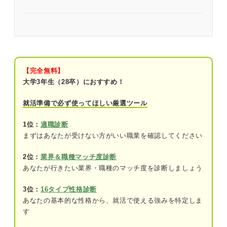
芸能関係の仕事は環境の変化についていく覚悟が必
要！
業界について知っておこう！ 芸能関係のおもな5つ
の業界
【完全無料】
大学3年生（28卒）におすすめ！
①テレビ番組制作業界
就活準備で必ず使ってほしい厳選ツール
②音楽業界
1位：
適職診断
③映画業界
まずはあなたが受けない方がいい職業を確認してください
④ラジオ業界
2位：
業界＆職種マッチ度診断
⑤芸能プロダクション業界
あなたが行きたい業界・職種のマッチ度を診断しましょう
3位：
16タイプ性格診断
どっちを目指す？ 芸能関係のおもな仕事は2つに分
あなたの基本的な性格から、就活で使える強みを特定しま
類される
す
表に出る仕事