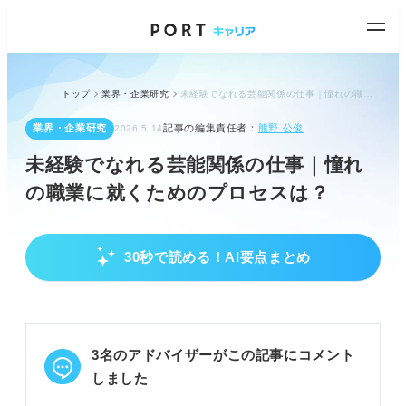
トップ
業界・企業研究
未経験でなれる芸能関係の仕事｜憧れの職業に就くためのプロセスは？
業界・企業研究
記事の編集責任者：
熊野 公俊
2026.5.14
未経験でなれる芸能関係の仕事｜憧れ
の職業に就くためのプロセスは？
30秒で読める！AI要点まとめ
芸能関係の仕事の全体像と業界理解
芸能関係の仕事は環境変化が大きく、事前の業界理
解が必須。
テレビ・音楽・映画など5つの業界があり、それぞ
3名のアドバイザーがこの記事にコメント
れ特徴を把握する。
仕事は表に出る人と裏方で支える人に大別される。
しました
POINT：自分に合う業界や職種を見つけるため、適