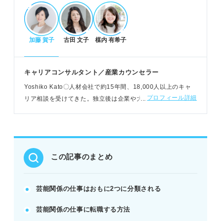
性診断を活用しよう。
加藤 賀子
古田 文子
楳内 有希子
未経験からの転職方法と必要なスキル
オーディション、求人応募、エージェント活用、専
門学校でスキル習得の4つの方法がある。
キャリアコンサルタント／産業カウンセラー
表方にはコミュニケーション力、継続力、トーク力
Yoshiko Kato〇人材会社で約15年間、18,000人以上のキャ
が求められる。
プロフィール詳細
リア相談を受けてきた。独立後は企業や大学、個人と契約
裏方にはコミュニケーション力、スケジュール管理
し、キャリア構築の支援をおこなう。キャリアコンサルタン
力、専門スキルが必要。
ト歴は20年以上
POINT：業界特化のエージェント活用で効率的な転
職活動を進めよう。
この記事のまとめ
芸能関係の仕事の難しさ、メリット・デメリッ
ト
芸能関係の仕事はおもに2つに分類される
高い能力や才能、少ない採用枠、ハードワークが転
芸能関係の仕事に転職する方法
職を難しくする。
華やかな世界で多様な出会いがあり、人に夢を与え