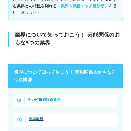
裏方の仕事に必要なスキル
る業界との相性を測れる
「
業界＆職種マッチ度診断
」を活
用しましょう！
芸能関係ならでは！？ 転職が難しいと言われる理由
高い能力や才能が必要
業界について知っておこう！ 芸能関係のお
もな5つの業界
採用人数が少なく競争率が高い
ハードワークになることもある
華のある仕事！ 芸能関係の仕事に就職する4つのメリット
業界について知っておこう！ 芸能関係のおもな5
つの業界
①華やかな世界で仕事ができる
②さまざまな業界・分野の人に出会える
テレビ番組制作業界
③人に夢を与えられる
音楽業界
④やりがいが大きい