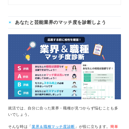
タントとともに、音楽業界の職種
24選や就職方法について解説しま
す。将来性などの実態も解説するの
で、音楽にかかわる仕事に就きたい
あなたと芸能業界のマッチ度を診断しよう
人はぜひ参考にしてください。
就活では、自分に合った業界・職種が見つからず悩むことも多
いでしょう。
そんな時は「
業界＆職種マッチ度診断
」が役に立ちます。
簡単