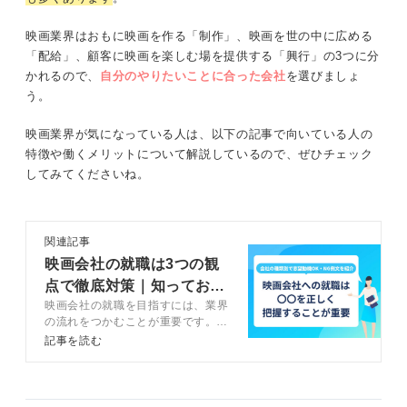
映画業界はおもに映画を作る「制作」、映画を世の中に広める
「配給」、顧客に映画を楽しむ場を提供する「興行」の3つに分
かれるので、
自分のやりたいことに合った会社
を選びましょ
う。
映画業界が気になっている人は、以下の記事で向いている人の
特徴や働くメリットについて解説しているので、ぜひチェック
してみてくださいね。
関連記事
映画会社の就職は3つの観
点で徹底対策｜知っておく
映画会社の就職を目指すには、業界
べき事前情報も
の流れをつかむことが重要です。記
事では、映画会社のビジネスモデル
記事を読む
と実態、選考対策についてキャリア
コンサルタントとともに解説しま
す。志望動機のOK・NG例も紹介し
ているので、映画会社の就職を目指