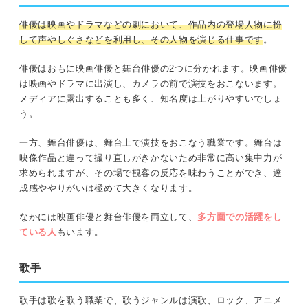
俳優は映画やドラマなどの劇において、作
品内の登場人物に扮
して声やしぐさなどを利用し、その人物を演じる仕事です
。
俳優はおもに映画俳優と舞台俳優の2つに分かれます。映画俳優
は映画やドラマに出演し、カメラの前で演技をおこないます。
メディアに露出することも多く、知名度は上がりやすいでしょ
う。
一方、舞台俳優は、舞台上で演技をおこなう職業です。舞台は
映像作品と違って撮り直しがきかないため非常に高い集中力が
求められますが、その場で観客の反応を味わうことができ、達
成感ややりがいは極めて大きくなります。
なかには映画俳優と舞台俳優を両立して、
多方面での活躍をし
ている人
もいます。
歌手
歌手は歌を歌う職業で、歌うジャンルは演歌、ロック、アニメ