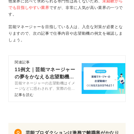
他業界に比べて求められる専門性は高くないため、
未経験から
でも目指しやすい業界
ですが、非常に人気が高い業界の一つで
す。
芸能マネージャーを目指している人は、入念な対策が必要とな
りますので、次の記事で仕事内容や志望動機の例文を確認しま
しょう。
関連記事
11例文｜芸能マネージャー
の夢をかなえる志望動機の
芸能マネージャーの志望動機はイメ
書き方を解説
ージなどに惑わされず、実際の仕事
内容に則した内容にすることが大切
記事を読む
です。この記事ではキャリアコンサ
ルタントと一緒に、芸能マネージャ
ーの志望動機の書き方を徹底解説し
ます。例文も参考にしてみましょ
う。
芸能プロダクションは激務で離職率がかなり