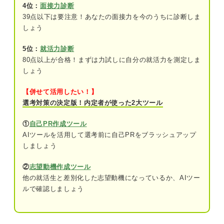
4位：
面接力診断
裏方の仕事
39点以下は要注意！あなたの面接力を今のうちに診断しま
しょう
未経験から転職できる？ 芸能関係の仕事への転職
5位：
就活力診断
の仕方
80点以上が合格！まずは力試しに自分の就活力を測定しま
オーディションを受けて事務所に入る
しょう
求人に応募して裏方の仕事に就く
【併せて活用したい！】
選考対策の決定版！内定者が使った2大ツール
業界特化のエージェントに相談する
①
自己PR作成ツール
専門学校に入ってスキルを学ぶ
AIツールを活用して選考前に自己PRをブラッシュアップ
しましょう
身に付けよう！ 芸能関係の仕事に就くために有利
なスキル
②
志望動機作成ツール
他の就活生と差別化した志望動機になっているか、AIツー
表に出る仕事に必要なスキル
ルで確認しましょう
裏方の仕事に必要なスキル