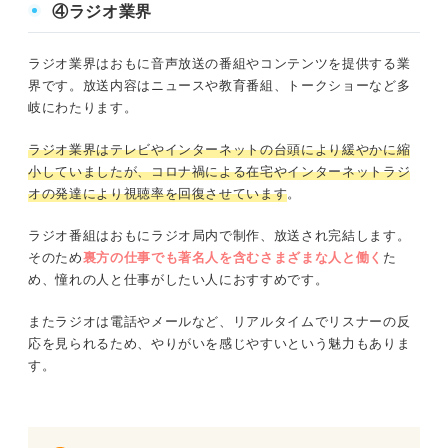
④ラジオ業界
している人は今後の選考対策の参考
にしてください。
ラジオ業界はおもに音声放送の番組やコンテンツを提供する業
界です。放送内容はニュースや教育番組、トークショーなど多
岐にわたります。
ラジオ業界はテレビやインターネットの台頭により緩やかに縮
小していましたが、コロナ禍による在宅やインターネットラジ
オの発達により視聴率を回復させています
。
ラジオ番組はおもにラジオ局内で制作、放送され完結します。
そのため
裏方の仕事でも著名人を含むさまざまな人と働く
た
め、憧れの人と仕事がしたい人におすすめです。
またラジオは電話やメールなど、リアルタイムでリスナーの反
応を見られるため、やりがいを感じやすいという魅力もありま
す。