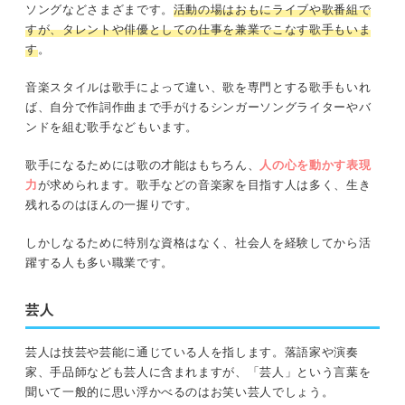
ソングなどさまざまです。
活動の場はおもにライブや歌番組で
すが、タレントや俳優としての仕事を兼業でこなす歌手もいま
す
。
音楽スタイルは歌手によって違い、歌を専門とする歌手もいれ
ば、自分で作詞作曲まで手がけるシンガーソングライターやバ
ンドを組む歌手などもいます。
歌手になるためには歌の才能はもちろん、
人の心を動かす表現
力
が求められます。歌手などの音楽家を目指す人は多く、生き
残れるのはほんの一握りです。
しかしなるために特別な資格はなく、社会人を経験してから活
躍する人も多い職業です。
芸人
芸人は技芸や芸能に通じている人を指します。落語家や演奏
家、手品師なども芸人に含まれますが、「芸人」という言葉を
聞いて一般的に思い浮かべるのはお笑い芸人でしょう。