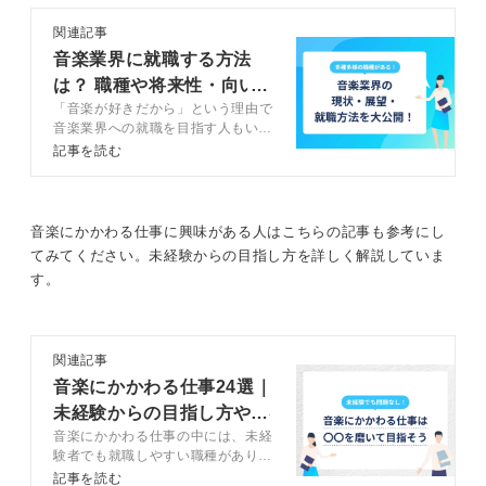
関連記事
音楽業界に就職する方法
は？ 職種や将来性・向い
「音楽が好きだから」という理由で
ている人を徹底解説
音楽業界への就職を目指す人もいる
でしょう。しかし、音楽業界に就職
記事を読む
するには徹底的な対策が必要です。
この記事ではキャリアコンサルタン
トとともに音楽業界に向いている人
の特徴や対策方法などを解説してい
音楽にかかわる仕事に興味がある人はこちらの記事も参考にし
ます。
てみてください。未経験からの目指し方を詳しく解説していま
す。
関連記事
音楽にかかわる仕事24選｜
未経験からの目指し方や必
音楽にかかわる仕事の中には、未経
要スキルを解説
験者でも就職しやすい職種がありま
す。この記事ではキャリアコンサル
記事を読む