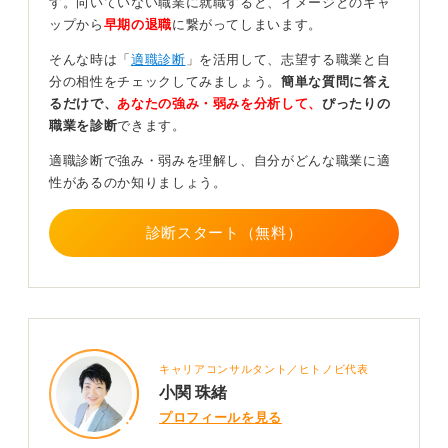
す。向いていない職業に就職すると、イメージとのギャ
ップから
早期の退職
に繋がってしまいます。
業界市場の変化をとらえ納得のいく企業を選びをし
そんな時は「
適職診断
」を活用して、志望する職業と自
よう！
分の相性をチェックしてみましょう。
簡単な質問に答え
るだけで、
あなたの強み・弱みを分析して、
ぴったりの
職業を診断
できます。
ただし、その際には業界の将来性を見極めることが非常
適職診断で強み・弱みを理解し、自分がどんな職業に適
に重要です。入念に企業分析をおこない、ご自身の目指
性があるのか知りましょう。
す方向性に合っているかどうかを確認する必要がありま
す。
診断スタート（無料）
また、そもそも「ブライダル業界にはそれほど興味がな
い」ということであれば、その選択肢を自らの進路から
除外するのも一つの判断だと思います。
現在はSNSの情報に影響を受けやすい環境ですが、その
情報に振り回されすぎないよう注意が必要です。可能で
キャリアコンサルタント／ヒトノビ代表
あれば、一度インターンシップなどに参加し、実際に現
小関 珠緒
場を体験してみるのも良い方法です。
プロフィールを見る
自分自身の目と感覚で業界を理解することが、最終的に