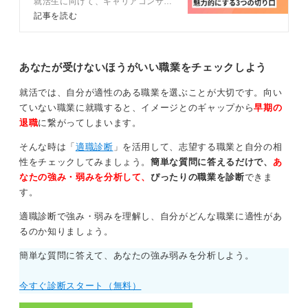
憧れといった気持ちだけでは厳しい可能性があります。
就活生に向けて、キャリアコンサル
タントとともに、知っておくべきブ
記事を読む
縮小していく市場のなかで、新しい価値をどのように提
ライダル業界の情報や、受かる志望
動機の条件を詳しく解説。例文10
供し、業界を盛り上げていくかという強い意志とアイデ
選も参考にして、魅力的な志望動機
アが求められます。
を作成してブライダル業界の選考を
あなたが受けないほうがいい職業をチェックしよう
突破しましょう。
この逆風を力に変えていきたいという気概があるのであ
就活では、自分が適性のある職業を選ぶことが大切です。向い
れば、挑戦する価値はあります。
ていない職業に就職すると、イメージとのギャップから
早期の
退職
に繋がってしまいます。
0
そんな時は「
適職診断
」を活用して、志望する職業と自分の相
性をチェックしてみましょう。
簡単な質問に答えるだけで、
あ
なたの強み・弱みを分析して、
ぴったりの職業を診断
できま
す。
適職診断で強み・弱みを理解し、自分がどんな職業に適性があ
るのか知りましょう。
簡単な質問に答えて、あなたの強み弱みを分析しよう。
今すぐ診断スタート（無料）