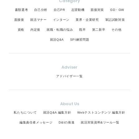
Category
書類選考
自己分析
自己PR
志望動機
面接対策
GD・GW
面接後
就活マナー
インターン
業界・企業研究
筆記試験対策
資格
内定後
就職・転職の悩み
既卒
第二新卒
その他
就活Q&A
SPI練習問題
Adviser
アドバイザー一覧
About Us
私たちについて
就活Q&A 編集方針
Webテストコンテンツ 編集方針
編集責任者メッセージ
D&Iの推進
就活対策資料&ツール一覧