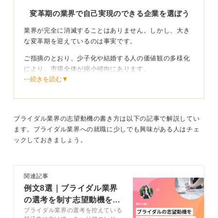
は最も有益な判断材料となるでしょう。
変革期の業界で自己実現のできる企業を選ぼう
1
業界が完全に消滅することはありません。しかし、大き
な変革期を迎えているのは事実です。
ご指摘のとおり、少子化や結婚する人の価値観の多様化
により、市場全体が縮小傾向にあります。
⋯続きを読む▼
結婚式を挙げないナシ婚や、家族だけでおこなう小規模
な式、写真だけで済ませるフォトウェディングなどが増
え、従来のビジネスモデルが通用しにくくなっていま
す。
ブライダル業界の志望動機の書き方は以下の記事で解説してい
ます。ブライダル業界への就職に少しでも興味がある人はチェ
ックしておきましょう。
憧れだけでなく確固たる意志をもって就職先を見極
めることが重要
関連記事
例文8選｜ブライダル業界
の選考を制す志望動機を作
このような状況でこの業界で働くには、幼いころからの
ブライダル業界の選考を控えている
成する方法