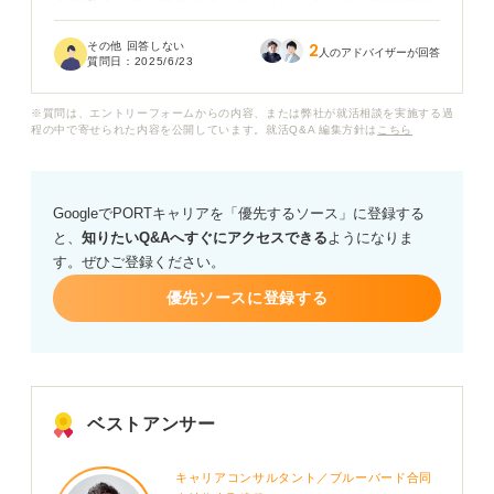
このブライダル業界が終わりだということはどの程度信
憑性がある話なのでしょうか？ たしかに少子化が進んで
その他 回答しない
2
いるなどはあるかもしれませんが、なぜ終わりとまで言
人のアドバイザーが回答
質問日：
2025/6/23
われているのか、具体的な理由が知りたいです。
※質問は、エントリーフォームからの内容、または弊社が就活相談を実施する過
もし業界として将来性が見込めない場合、私は就職を目
程の中で寄せられた内容を公開しています。就活Q&A 編集方針は
こちら
指さないほうが良いのでしょうか？ 皆さんのご意見を伺
いたいです。
GoogleでPORTキャリアを「優先するソース」に登録する
と、
知りたいQ&Aへすぐにアクセスできる
ようになりま
す。ぜひご登録ください。
優先ソースに登録する
ベストアンサー
キャリアコンサルタント／ブルーバード合同