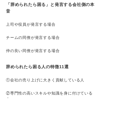
「辞められたら困る」と発言する会社側の本
音
上司や役員が発言する場合
チームの同僚が発言する場合
仲の良い同僚が発言する場合
辞められたら困る人の特徴11選
①会社の売り上げに大きく貢献している人
②専門性の高いスキルや知識を身に付けている
人
③コミュニケーション能力が高くて社内外から
信頼されている人
④社会人として基礎的なマナーや常識を完璧に