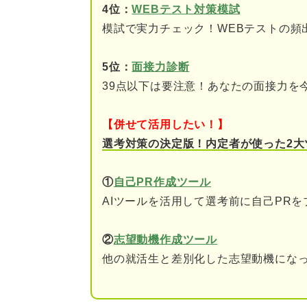
4位：
WEBテスト対策模試
⑥論理的な思考で物事を
模試で実力チェック！WEBテストの頻
⑦柔軟性が高くて臨機応
5位：
面接力診断
⑧任せられる人が少ない
39点以下は要注意！あなたの面接力を
⑨他人を第一に考えて行
【併せて活用したい！】
⑩スピーディかつ質の高
選考対策の決定版！内定者が使った2大
⑪自ら考えて積極的に行
①
自己PR作成ツール
AIツールを活用して選考前に自己PR
特別扱いされる？ 辞められた
辞められないために高い
②
志望動機作成ツール
他の就活生と差別化した志望動機になっ
重要な仕事を任せられる
福利厚生はほかの社員と