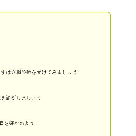
る会社側の本音
合
場合
場合
く貢献している人
まずは適職診断を受けてみましょう
知識を身に付けている人
度を診断しましょう
力が高くて社内外から信頼されている人
マナーや常識を完璧にこなせる人
収を確かめよう！