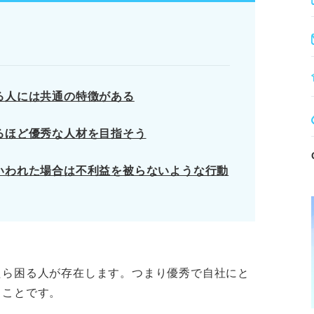
ら、交渉や環境変化を検討する。
、転職も視野に入れキャリアアップを目指す。
る人には共通の特徴がある
解が優秀な人材になる近道
るほど優秀な人材を目指そう
る会社側の本音
いわれた場合は不利益を被らないような行動
ら困る人が受ける待遇
ります。記事本文と併せてご確認ください。
たら困る人が存在します。つまり優秀で自社にと
うことです。