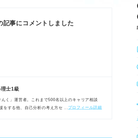
内外から信頼される。
と論理的思考力がある。
ーディな仕事ぶりも評価される。
の記事にコメントしました
と注意点
価し、損失を懸念する。
務負担増を危惧する。
身のキャリア軸で判断する。
いと、不利益を被る可能性もある。
理士1級
ト「職りんく」運営者。これまで500名以上のキャリア相談
プロフィール詳細
援をする他、自己分析の考え方セミナーを実施
動
ルを習得し、圧倒的な成果を出す。
常識やマナーを徹底する。