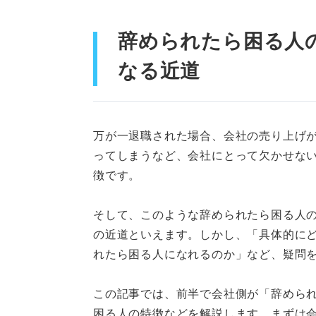
優秀な人材を目指す！ 「辞め
辞められたら困る人
社内で自分だけにしかな
なる近道
ほかの社員よりも圧倒的
「〇〇さんなら」と人間
万が一退職された場合、会社の売り上げ
社会人として基本的な常
ってしまうなど、会社にとって欠かせな
徴です。
経験者が解説！ 「辞められた
そして、このような辞められたら困る人
不利益を被る？ 「辞められた
の近道といえます。しかし、「具体的に
成果に対する報酬が少な
れたら困る人になれるのか」など、疑問
多くの仕事が振られてさ
この記事では、前半で会社側が「辞めら
困る人の特徴などを解説します。まずは