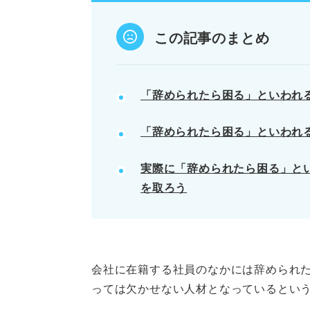
「辞められたら困る」と言われた
この記事のまとめ
POINT：希望が通らない場合は
記事の該当箇所を見る
「辞められたら困る」といわれ
辞められたら困る人の特徴の理
「辞められたら困る」といわれ
「辞められたら困る」と発言す
辞められたら困る人の特徴11選
実際に「辞められたら困る」と
特別扱いされる？ 辞められた
を取ろう
※AIの特性上、間違いが含まれている場合があ
会社に在籍する社員のなかには辞められ
っては欠かせない人材となっているとい