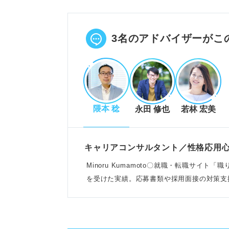
高いコミュニケーション能力で社
社会人マナーを徹底し、成長意欲
POINT：柔軟性や積極性、スピ
3名のアドバイザーがこ
「辞められたら困る」発言の本音
上司・役員は専門性や貢献度を評
隈本 稔
永田 修也
若林 宏美
同僚はプロジェクトへの貢献や業
個人的感情での引き止めには、自
POINT：発言の意図を見極めな
キャリアコンサルタント／性格応用心
Minoru Kumamoto〇就職・転職サイ
を受けた実績。応募書類や採用面接の対策支
優秀な人材になる方法と適切な行
社内で希少かつニーズのあるスキ
人間関係を属人化させ、基本的な