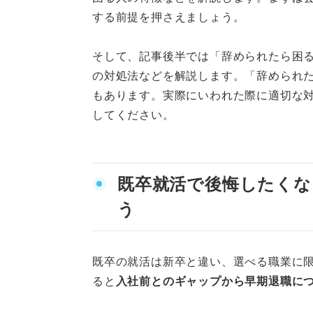
似た仕事を任されて成長
する前提を押さえましょう。
「辞められたら困る」といわれ
そして、記事後半では「辞められたら困
スキルや知識を共有して
の対処法などを解説します。「辞められ
もあります。実際にいわれた際に適切な
給料の値上げを交渉する
してください。
何も希望が通らない場合
辞められたら困る人の特徴を理
既卒就活で後悔したくな
う
既卒の就活は新卒と違い、選べる職業に
ると
入社前とのギャップから早期退職に