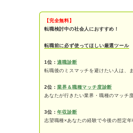
「辞められたら困る」と発言す
上司や役員が発言する場
【完全無料】
チームの同僚が発言する
転職検討中の社会人におすすめ！
仲の良い同僚が発言する
転職前に必ず使ってほしい厳選ツール
辞められたら困る人の特徴11選
1位：
適職診断
①会社の売り上げに大き
転職後のミスマッチを避けたい人は、
②専門性の高いスキルや
2位：
業界＆職種マッチ度診断
あなたが行きたい業界・職種のマッチ
③コミュニケーション能
④社会人として基礎的な
3位：
年収診断
志望職種×あなたの経験で今後の想定年
⑤成長意欲が高い人