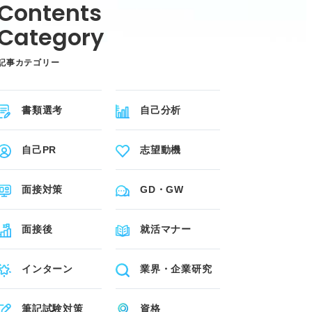
記事カテゴリー
書類選考
自己分析
自己PR
志望動機
面接対策
GD・GW
面接後
就活マナー
インターン
業界・企業研究
筆記試験対策
資格