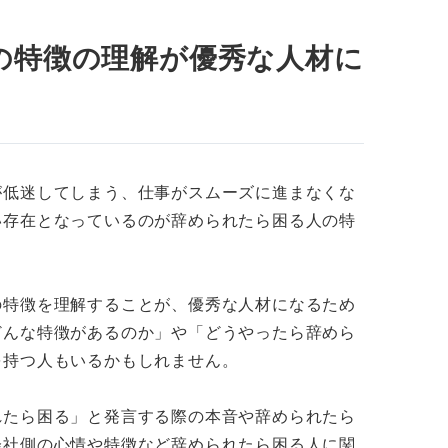
られたら困る」といわれる人になる方法
の特徴の理解が優秀な人材に
いスキルや知識を身に付ける
な成果を出す
関係を属人化させる
が低迷してしまう、仕事がスムーズに進まなくな
識やマナーを徹底する
い存在となっているのが辞められたら困る人の特
ら困る」は良い・悪いどちらの意味？
の特徴を理解することが、優秀な人材になるため
ら困る」といわれた人が陥る罠
どんな特徴があるのか」や「どうやったら辞めら
い
を持つ人もいるかもしれません。
らに忙しくなる
れたら困る」と発言する際の本音や辞められたら
会社側の心情や特徴など辞められたら困る人に関