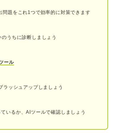
判断できる人
出問題をこれ1つで効率的に対策できます
変な対応を取れる人
重要なポジションに就いている人
今のうちに診断しましょう
動できる人
い仕事ができる人
ツール
動できる人
をブラッシュアップしましょう
ら困る人が受ける待遇
給料が支払われる傾向がある
ているか、AIツールで確認しましょう
ため残業や休日出勤が多いことがある
変わらない