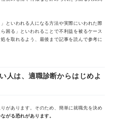
の機会が得られにくくなる
たときに取るべき行動
る」といわれる人になる方法や実際にいわれた際
ほかの人にも仕事を振れるようにする
たら困る」といわれることで不利益を被るケース
対処を取れるよう、最後まで記事を読んで参考に
は転職を検討する
解して自身のキャリアアップを目指そう
い人は、適職診断からはじめよ
限りがあります。そのため、簡単に就職先を決め
つながる恐れがあります。