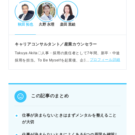
原因を特定し、選考対策を見直す
ミスマッチな求人応募や目標不明確な点を改善する
応募書類は企業ニーズに合わせ魅力を伝える
秋田 拓也
久野 永理
桒田 里絵
熱意が伝わる面接対策で差別化を図る
POINT：自己分析と企業研究を深め、具体的な貢献
キャリアコンサルタント／産業カウンセラー
意欲を示す
Takuya Akita〇人事・採用の責任者として7年間、新卒・中途
プロフィール詳細
採用を担当。To Be Myselfを起業後、企業内のキャリアコン
前向きに求職活動を進める心得
サルティング、新卒・中途の就職をサポートしている
落ちても自分を責めず、縁がなかったと捉える
焦らず、少しずつ行動を継続する
相談機関を積極的に頼り、一人で抱え込まない
この記事のまとめ
POINT：求職活動は長い人生の通過点と捉え、前向
きに進める
仕事が決まらないときはまずメンタルを整えること
が大切
記事の該当箇所を見る
仕事が決まらないと悩むのは頑張っている証
仕事が決まらないときによくある6つの原因を確認し