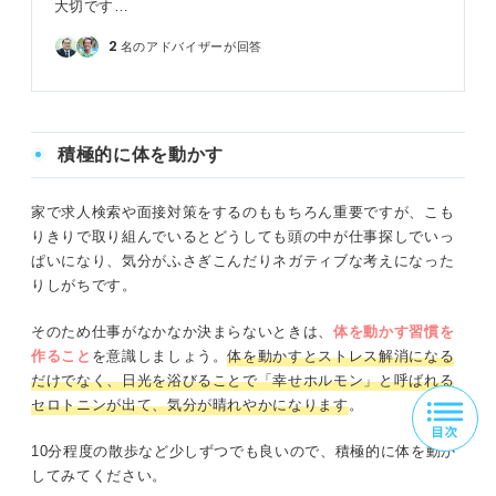
大切です…
2
名のアドバイザーが回答
積極的に体を動かす
家で求人検索や面接対策をするのももちろん重要ですが、こも
りきりで取り組んでいるとどうしても頭の中が仕事探しでいっ
ぱいになり、気分がふさぎこんだりネガティブな考えになった
りしがちです。
そのため仕事がなかなか決まらないときは、
体を動かす習慣を
作ること
を意識しましょう。
体を動かすとストレス解消になる
だけでなく、日光を浴びることで「幸せホルモン」と呼ばれる
セロトニンが出て、気分が晴れやかになります
。
10分程度の散歩など少しずつでも良いので、積極的に体を動か
してみてください。