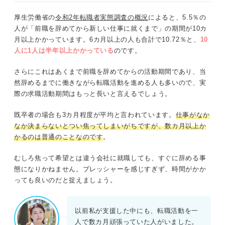
厚生労働省の
令和2年転職者実態調査の概況
によると、5.5％の
人が「前職を辞めてから新しい仕事に就くまで」の期間が10カ
月以上かかっています。6カ月以上の人も合計で10.72％と、
10
人に1人は半年以上かかっている
のです。
さらにこれはあくまで前職を辞めてからの活動期間であり、当
然辞めるまでに働きながら転職活動を進める人も多いので、実
際の求職活動期間はもっと長いと言えるでしょう。
既卒者の場合も3カ月程度が平均と言われています。
仕事がなか
なか決まらないとつい焦ってしまいがちですが、数カ月以上か
かるのは普通のことなのです
。
むしろ焦って希望とは違う会社に就職しても、すぐに辞める事
態になりかねません。プレッシャーを感じすぎず、時間がかか
っても良いのだと捉えましょう。
以前私が支援した中にも、転職活動を一
人で数カ月頑張っていた人がいました。