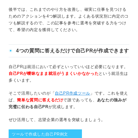
親しい人や信頼できる人と話す
少しずつで良い！ すぐに結果が出なくても
後半では、これまでのやり方を改善し、確実に仕事を見つける
焦らない
ためのアクションを4つ解説します。よくある状況別に内定のコ
積極的に体を動かす
ツも解説するので、この記事を参考に選考を突破する力をつけ
相談機関を積極的に頼る！ 一人で抱え込ま
て、希望の内定を獲得してください。
ない
SNSからしばらく離れる
一度求職活動を休んでみる
仕事が決まらないときは心のケアと基本の見直しで
4つの質問に答えるだけで自己PRが作成できます
着実に内定を取ろう
つまずき地点を確認！ 仕事が決まらないときによくある6
自己PRは就活において必ずといっていいほど必要になります。
つの原因
自己PRが曖昧なまま就活がうまくいかなかった
という就活生は
多くいます。
選考前に原因がある場合
そこで活用したいのが「
自己PR作成ツール
」です。これを使え
選考対策に原因がある場合
ば、
簡単な質問に答えるだけ
で誰であっても、
あなたの強みが
完璧に伝わる自己PR
が完成します。
仕事が決まらない状況を打開する！ 4つの見直しポイント
ぜひ活用して、志望企業の選考を突破しましょう。
①目標設定を明確にしよう
ツールで作成した自己PR例文