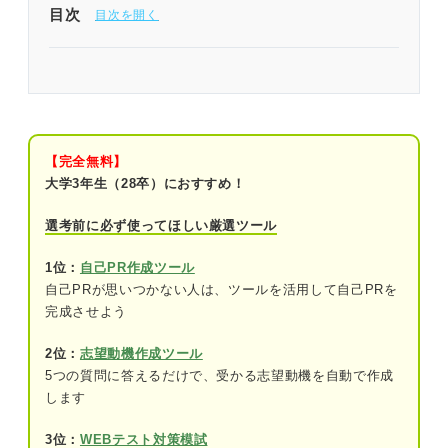
目次
仕事が決まらないと悩むのは頑張っている証拠！
解決策は確実にある
仕事が決まらないときに知っておきたい！ 不安が
軽くなる4つの事実
【完全無料】
大学3年生（28卒）におすすめ！
①正社員の求人も含めて売り手市場である
選考前に必ず使ってほしい厳選ツール
②仕事を探している人は自分だけではない
1位：
自己PR作成ツール
③求職活動は数カ月以上かかるのが普通で
自己PRが思いつかない人は、ツールを活用して自己PRを
ある
完成させよう
④お金の不安には公的なセーフティーネッ
2位：
志望動機作成ツール
トがある
5つの質問に答えるだけで、受かる志望動機を自動で作成
します
仕事が決まらなくて苦しいときは心の回復から！
簡単なケア方法
3位：
WEBテスト対策模試