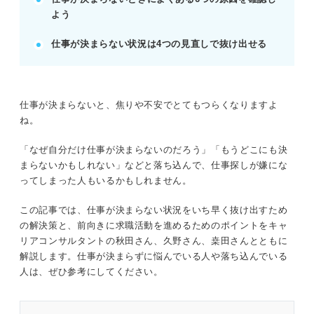
拠！ 解決策は確実にある
よう
仕事が決まらないときに知っておきたい！ 不
安が軽くなる事実
仕事が決まらない状況は4つの見直しで抜け出せる
つまずき地点を確認！ 仕事が決まらないとき
によくある原因
仕事が決まらない状況を打開する！ 見直しポ
イント
仕事が決まらないと、焦りや不安でとてもつらくなりますよ
ね。
※AIの特性上、間違いが含まれている場合があります。記事本文
「なぜ自分だけ仕事が決まらないのだろう」「もうどこにも決
と併せてご確認ください。
まらないかもしれない」などと落ち込んで、仕事探しが嫌にな
ってしまった人もいるかもしれません。
この記事では、仕事が決まらない状況をいち早く抜け出すため
の解決策と、前向きに求職活動を進めるためのポイントをキャ
リアコンサルタントの秋田さん、久野さん、桒田さんとともに
解説します。仕事が決まらずに悩んでいる人や落ち込んでいる
人は、ぜひ参考にしてください。