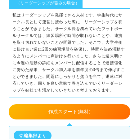
②適切な応募方法を取り入れよう
（リーダーシップが強みの場合）
私はリーダーシップを発揮できる人材です。学生時代にサ
③担当者の目を引く書類を作ろう
ークル長として運営に携わった際に、リーダーシップを養
うことができました。サークル長を務めていたフットボー
④熱意が伝わる面接対策をしよう
ルサークルでは、練習場所や時間が取れないことや、連携
を取り切れていないことが問題でした。そこで、大学生側
仕事が決まらないときに多い状況別！ 専門家が示す突破
に掛け合い週に2回の練習場所を確保し、時間を決め活動す
口
るようにメンバーに声掛けを行いました。さらに週末明け
に今週の活動の詳細をメンバーに配信することで連携強化
未経験の業種への挑戦で仕事が決まらない
に努めた結果、サークル加入率を前年度の3倍まで伸ばすこ
とができました。問題にしっかりと焦点を当て、迅速に対
実績やスキルが足りず仕事が決まらない
応していき、周りを良い意味で巻き込んでいくリーダーシ
ップを御社でも活かしていきたいと考えております。
正社員経験が少なく仕事が決まらない
さらに内定を確実にするには？ 採用のベテランに聞いた
作成スタート(無料)
選考のコツ
仕事が決まらないと忘れがち！ 前向きに求職活動を進め
編集部より