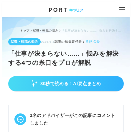
トップ
就職・転職の悩み
「仕事が決まらない……」悩みを解決する4つの糸口をプロが解説
就職・転職の悩み
記事の編集責任者：
熊野 公俊
2026.6.4
「仕事が決まらない……」悩みを解決
する4つの糸口をプロが解説
30秒で読める！AI要点まとめ
不安を軽くし、心の回復を促す
正社員求人も含め売り手市場と知り希望を持つ
求職活動は数カ月以上かかるのが普通と理解する
親しい人と話したり体を動かして気分転換する
3名のアドバイザーがこの記事にコメント
POINT：焦らず、まずは心身を整えることが重要
しました