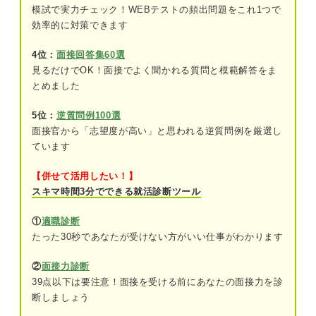
親しい人や信頼できる人と話す
模試で実力チェック！WEBテストの頻出問題をこれ1つで
効率的に対策できます
積極的に体を動かす
4位：
面接回答集60選
SNSからしばらく離れる
見るだけでOK！面接でよく聞かれる質問と模範解答をま
とめました
一度求職活動を休んでみる
5位：
逆質問例100選
つまずき地点を確認！ 仕事が決まらないときによ
面接官から「志望度が高い」と思われる逆質問例を厳選し
くある6つの原因
ています
選考前に原因がある場合
【併せて活用したい！】
スキマ時間3分でできる就活診断ツール
選考対策に原因がある場合
①
適職診断
仕事が決まらない状況を打開する！ 4つの見直しポ
たった30秒であなたが受けない方がいい仕事がわかります
イント
②
面接力診断
①目標設定を明確にしよう
39点以下は要注意！面接を受ける前にあなたの面接力を診
断しましょう
②適切な応募方法を取り入れよう