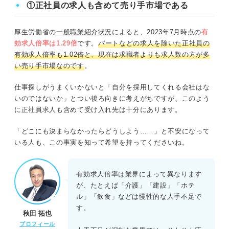
①正社員の求人も含めて売り手市場である
厚生労働省の
一般職業紹介状況
によると、2023年7月時点の
有
効求人倍率は1.29倍
です。
パートなどの求人を除いた正社員の
有効求人倍率も1.02倍と、現在は求職者よりも求人数の方が多
い売り手市場なのです
。
仕事探しがうまくいかないと「自分を採用してくれる会社はな
いのではないか」とつい後ろ向きに考えがちですが、このよう
に正社員求人も含めて受け入れ先は十分にあります。
「どこにも決まらなかったらどうしよう……」と不安になって
いる人も、この事実を知って希望を持ってくださいね。
有効求人倍率は業界によって異なります
が、たとえば「介護」「建設」「ホテ
ル」「飲食」などは慢性的な人手不足で
す。
秋田 拓也
プロフィール