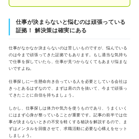
③担当者の目を引く書類を作ろう
④熱意が伝わる面接対策をしよう
仕事が決まらないと悩むのは頑張っている
仕事が決まらないと悩むのは頑張っている証拠！ 解決策
は確実にある
証拠！ 解決策は確実にある
仕事が決まらないときに多い状況別！ 専門家が示
す突破口
仕事が決まらないときに知っておきたい！ 不安が軽くな
仕事がなかなか決まらないのは苦しいものですが、悩んでいる
未経験の業種への挑戦で仕事が決まらない
る4つの事実
のは今まで頑張ってきた証拠でもあります。もし適当な気持ち
で仕事を探していたら、仕事が見つからなくてもあまり悩まな
実績やスキルが足りず仕事が決まらない
①正社員の求人も含めて売り手市場である
いですよね。
正社員経験が少なく仕事が決まらない
②仕事を探している人は自分だけではない
仕事探しに一生懸命向き合っている人を必要としている会社は
きっとあるはずなので、まずは肩の力を抜いて、今まで頑張っ
さらに内定を確実にするには？ 採用のベテランに
③求職活動は数カ月以上かかるのが普通である
てきたことに自信を持ちましょう。
聞いた選考のコツ
④お金の不安には公的なセーフティーネットがある
しかし、仕事探しは体力や気力を使うものであり、うまくいく
仕事が決まらないと忘れがち！ 前向きに求職活動
にはまず心身が整っていることが重要です。記事の前半では仕
を進める心得
事が決まらないときの不安を軽くする秘訣を解説するので、ま
仕事が決まらなくて苦しいときは心の回復から！ 簡単な
必要としてくれる会社はある！ 落ちても自
ずはメンタルを回復させて、求職活動に必要な心構えをセット
ケア方法
分を責めない
しましょう。