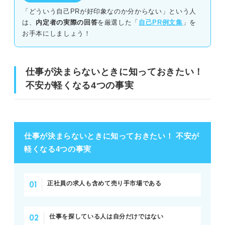
る心得
「どういう自己PRが好印象なのか分からない」という人
は、
内定者の実際の回答
を厳選した「
自己PR例文集
」を
必要としてくれる会社はある！ 落ちても自分を責めない
お手本にしましょう！
少しずつで良い！ すぐに結果が出なくても焦らない
相談機関を積極的に頼る！ 一人で抱え込まない
仕事が決まらないときに知っておきたい！
不安が軽くなる4つの事実
仕事が決まらないときは心のケアと基本の見直しで着実に
内定を取ろう
仕事が決まらないときに知っておきたい！ 不安が
軽くなる4つの事実
正社員の求人も含めて売り手市場である
仕事を探している人は自分だけではない