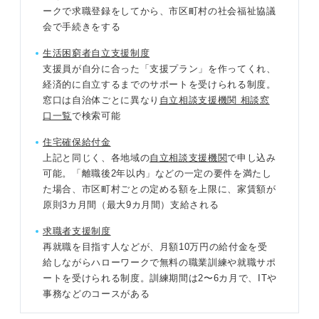
ークで求職登録をしてから、市区町村の社会福祉協議
会で手続きをする
生活困窮者自立支援制度
支援員が自分に合った「支援プラン」を作ってくれ、
経済的に自立するまでのサポートを受けられる制度。
窓口は自治体ごとに異なり
自立相談支援機関 相談窓
口一覧
で検索可能
住宅確保給付金
上記と同じく、各地域の
自立相談支援機関
で申し込み
可能。「離職後2年以内」などの一定の要件を満たし
た場合、市区町村ごとの定める額を上限に、家賃額が
原則3カ月間（最大9カ月間）支給される
求職者支援制度
再就職を目指す人などが、月額10万円の給付金を受
給しながらハローワークで無料の職業訓練や就職サポ
ートを受けられる制度。訓練期間は2〜6カ月で、ITや
事務などのコースがある