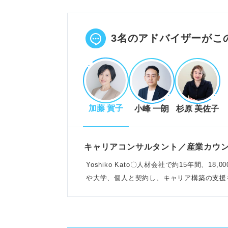
なぜその会社か、企業独自の魅力
なぜその職種か、仕事内容と強み
POINT：業界の役割や顧客関係
3名のアドバイザーがこ
し整理する。
受かる志望動機の条件
加藤 賀子
小峰 一朗
杉原 美佐子
採用担当者に響くよう要点を絞っ
激務を乗り越える意欲や熱意をア
業務内容への深い理解を示すこと
キャリアコンサルタント／産業カウ
POINT：結婚式は人生の一大イ
Yoshiko Kato〇人材会社で約15年間、
成する。
や大学、個人と契約し、キャリア構築の支援
タイプ別！ブライダル業界の志望