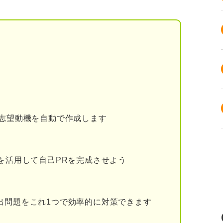
く前に整理したい3つのポイント
か
機を書く前に知っておきたいブライダル業界の新情
る志望動機を自動で作成します
機の3つの条件
ルを活用して自己PRを完成させよう
くる
出問題をこれ1つで効率的に対策できます