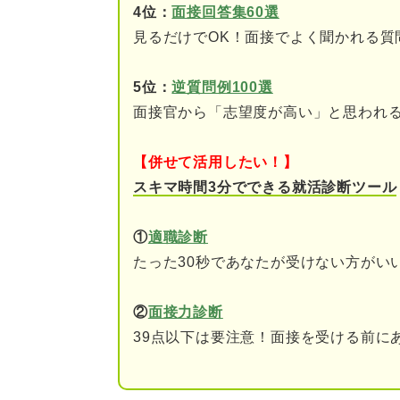
タイプ別！ ブライダル業界の志
4位：
面接回答集60選
見るだけでOK！面接でよく聞かれる質
過去の出来事を題材にし
企業ならではの魅力を題
5位：
逆質問例100選
面接官から「志望度が高い」と思われ
職種ならではの魅力を題
【併せて活用したい！】
要チェック！ ブライダル業界の
スキマ時間3分でできる就活診断ツール
結婚式が好きなだけで働
①
適職診断
ブライダル業界ならでは
たった30秒であなたが受けない方がい
熱量たっぷりの志望動機を武器
②
面接力診断
39点以下は要注意！面接を受ける前に