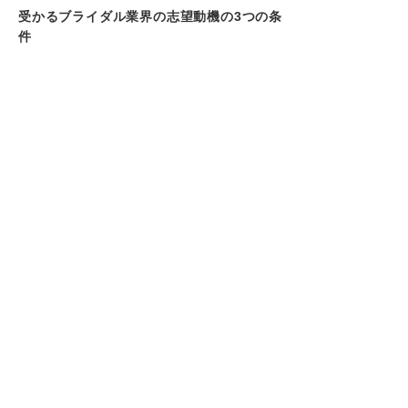
受かるブライダル業界の志望動機の3つの条
件
①要点が絞られている
②意欲や熱意が伝わってくる
③業務への理解がある
タイプ別！ ブライダル業界の志望動機の例
文8選
過去の出来事を題材にした例文
企業ならではの魅力を題材にした例文
職種ならではの魅力を題材にした例文
要チェック！ ブライダル業界のNG志望動機