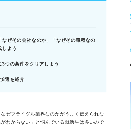
から具体例を学ぶ。
欲が伝わらない。
明確に述べる。
郎新婦の人生を支える仕事に魅力を感じた」
「なぜその会社なのか」「なぜその職種なの
成しよう
に3つの条件をクリアしよう
つのポイントを整理したうえで作成しよう
く前に整理したい3つのポイント
文8選を紹介
機を書く前に知っておきたいブライダル業界
機の3つの条件
「なぜブライダル業界なのかがうまく伝えられな
ります。記事本文と併せてご確認ください。
機がわからない」と悩んでいる就活生は多いので