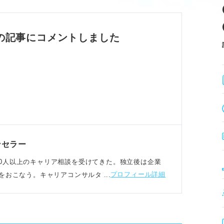
を深掘りする。
を結びつける。
性、企業のスタイルやキャリアステップに注目
の記事にコメントしました
て伝える。
ピールする。
で熱意を伝える。
ンセラー
ベント。誠実性・貢献性・共創力を意識して作
18,000人以上のキャリア相談を受けてきた。独立後は企業
プロフィール詳細
をおこなう。キャリアコンサルタント歴は20年以上
動機例文とNG例