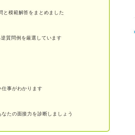
望動機の例文8選
問と模範解答をまとめました
た例文
材にした例文
る逆質問例を厳選しています
材にした例文
NG志望動機
くことへの意欲が感じられない
の理由になっていない
い仕事がわかります
にブライダル業界の選考を突破しよう
あなたの面接力を診断しましょう