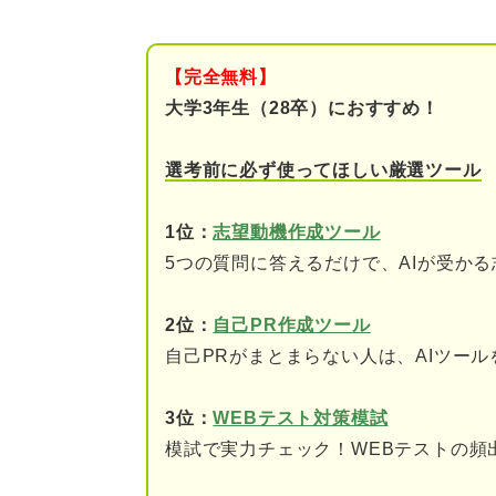
ブライダル業界の志望動機を書
なぜブライダル業界なの
【完全無料】
なぜその会社なのか
大学3年生（28卒）におすすめ！
なぜその職種なのか
選考前に必ず使ってほしい厳選ツール
就活のプロが教える！ 志望動
1位：
志望動機作成ツール
報
5つの質問に答えるだけで、AIが受か
受かるブライダル業界の志望動
2位：
自己PR作成ツール
①要点が絞られている
自己PRがまとまらない人は、AIツー
②意欲や熱意が伝わって
3位：
WEBテスト対策模試
③業務への理解がある
模試で実力チェック！WEBテストの頻