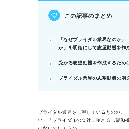
過去の経験、企業魅力、職種魅力
「結婚式が好き」だけでは働く意
この記事のまとめ
ブライダル業界ならではの理由を
例：「従妹の結婚式で感動し、新
「なぜブライダル業界なのか」
か」を明確にして志望動機を作
記事の該当箇所を見る
受かる志望動機を作成するため
ブライダル業界の志望動機は3
ブライダル業界の志望動機を書
ブライダル業界の志望動機の例
就活のプロが教える！ 志望動
の新情報
受かるブライダル業界の志望動
ブライダル業界を志望しているものの、
※AIの特性上、間違いが含まれている場合があ
い」「ブライダルの会社に刺さる志望動
はないでしょうか。