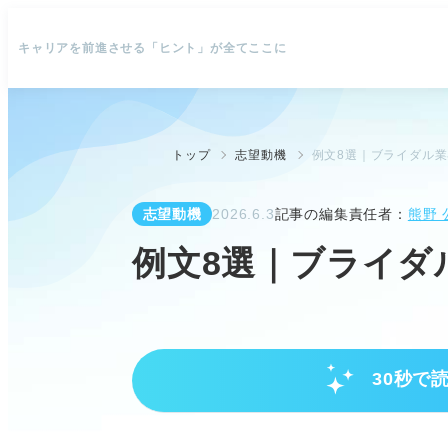
キャリアを前進させる「ヒント」が全てここに
トップ
志望動機
例文8選｜ブライダル
志望動機
2026.6.3
記事の編集責任者：
熊野 
例文8選｜ブライダ
30秒で
志望動機作成前に整理すべきポイ
なぜブライダル業界か、明確な理