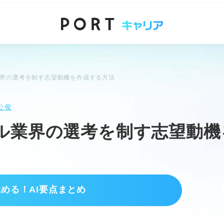
業界の選考を制す志望動機を作成する方法
公俊
ル業界の選考を制す志望動機
読める！AI要点まとめ
ント
由を見出す。