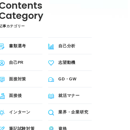
記事カテゴリー
書類選考
自己分析
自己PR
志望動機
面接対策
GD・GW
面接後
就活マナー
インターン
業界・企業研究
筆記試験対策
資格