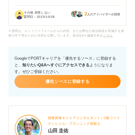
一方で、外見ばかり評価されている気がして、本当に自
分の強みや熱意を見てもらえているのかと不安になるこ
その他 回答しない
2
ともあります。このままでは軽い人間だと思われたり、
人のアドバイザーが回答
質問日：
2025/10/28
中身がないと判断されたりしないか心配です。
※質問は、エントリーフォームからの内容、または弊社が就活相談を実施する過
実際のところ、見た目が良いことは就活においてプラス
程の中で寄せられた内容を公開しています。就活Q&A 編集方針は
こちら
に働くのでしょうか？ また、メリットがあるとすれば、
逆にデメリットもあるのでしょうか？
GoogleでPORTキャリアを「優先するソース」に登録する
外見に頼っていると思われず、内面をしっかりアピール
と、
知りたいQ&Aへすぐにアクセスできる
ようになりま
する方法についてなにかアドバイスをいただけると嬉し
す。ぜひご登録ください。
いです。
優先ソースに登録する
国家資格キャリアコンサルタント／2級ファイ
ナンシャル・プランニング技能士
山田 圭佑