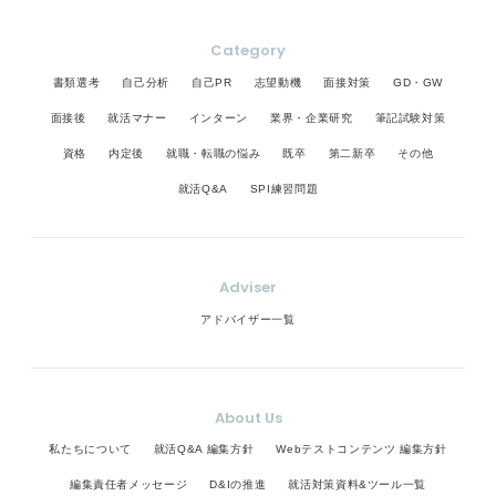
Category
書類選考
自己分析
自己PR
志望動機
面接対策
GD・GW
面接後
就活マナー
インターン
業界・企業研究
筆記試験対策
資格
内定後
就職・転職の悩み
既卒
第二新卒
その他
就活Q&A
SPI練習問題
Adviser
アドバイザー一覧
About Us
私たちについて
就活Q&A 編集方針
Webテストコンテンツ 編集方針
編集責任者メッセージ
D&Iの推進
就活対策資料&ツール一覧