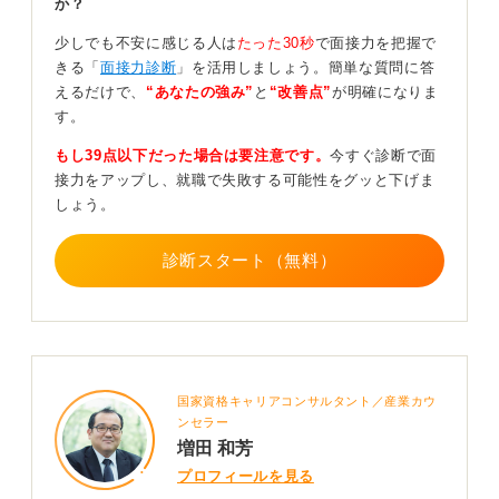
か？
まうかもしれません。そのため、内面をしっかりアピー
少しでも不安に感じる人は
たった30秒
で面接力を把握で
ルするようにしましょう。
きる「
面接力診断
」を活用しましょう。簡単な質問に答
えるだけで、
“あなたの強み”
と
“改善点”
が明確になりま
0
す。
もし39点以下だった場合は要注意です。
今すぐ診断で面
接力をアップし、就職で失敗する可能性をグッと下げま
しょう。
診断スタート（無料）
国家資格キャリアコンサルタント／産業カウ
ンセラー
増田 和芳
プロフィールを見る