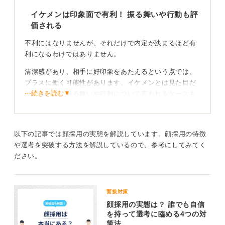
イケメンは印象面で有利！ 振る舞いや行動も評
価される
不利にはなりませんが、それだけで内定が決まるほど有
利になるわけではありません。
清潔感があり、相手に好印象をあたえるという点では、
プラスに働く可能性があります。イケメンとは見た目だ
⋯続きを読む▼
けではなく、振る舞いや行動について言われるケースも
あります。
また、会社入ってからお客さんとコミュニケーションを
取るときには、不快感がなく、きちんと対応できる人な
以下の記事では顔採用の実態を解説しています。顔採用の特徴
のだという印象の良さは伝わっていくと思います。
や選考を突破する方法を解説しているので、参考にしてみてく
ださい。
内面の準備も大事！ 自己PRや志望動機も固めよう
しかし、就活で最も重要なのは、その人の内面や能力で
面接対策
す。見た目の印象に甘んじることなく、自己PRや志望動
顔採用の実態は？ 誰でも自信
を持って選考に臨める4つの対
機といった基本的な準備をしっかりとおこなうことが大
策法
前提です。