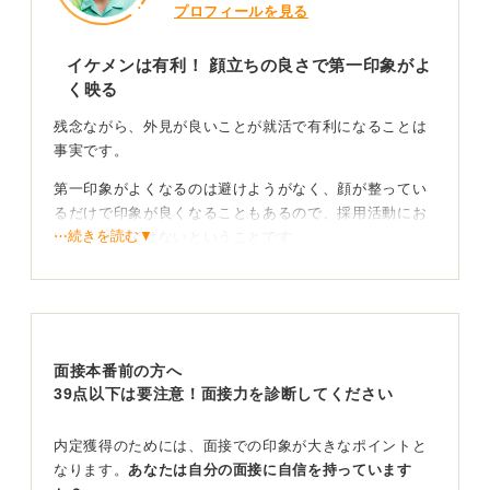
プロフィールを見る
イケメンは有利！ 顔立ちの良さで第一印象がよ
く映る
残念ながら、外見が良いことが就活で有利になることは
事実です。
第一印象がよくなるのは避けようがなく、顔が整ってい
るだけで印象が良くなることもあるので、採用活動にお
⋯続きを読む▼
いても例外ではないということです。
顔立ちが良いことが就活から裁判まで有利になるという
研究結果が出てるくらいです。
内面の魅力で勝負！ 話の内容や論理性を高めよう
面接本番前の方へ
39点以下は要注意！面接力を診断してください
この事実は受け入れたうえで、話の内容やロジックを磨
き、内面の魅力を伝える努力をすることが大切です。
内定獲得のためには、面接での印象が大きなポイントと
たとえば、実際に働いてみたら、あまり役に立つことが
なります。
あなたは自分の面接に自信を持っています
できなかったとなると、その点はデメリットになってし