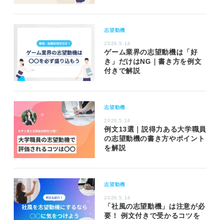
志望動機
2026.5.14
ゲーム業界の志望動機は「好
き」だけはNG｜書き方を例文
付きで解説
志望動機
2026.5.14
例文13選｜説得力ある大学職員
の志望動機の書き方やポイント
を解説
志望動機
2026.5.14
「社風の志望動機」は注意が必
要！ 例文付きで受かるコツを