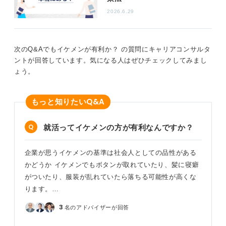
2026.6.29
そういった内面の部分に関しても忘れないように意識し
ましょう。
次のQ&Aでもイケメンが有利か？ の質問にキャリアコンサルタ
0
ントが回答しています。気になる人はぜひチェックしてみまし
ょう。
Q&A
もっと知りたい
就活ってイケメンの方が有利なんですか？
企業が思うイケメンの基準は社会人としての品性がある
かどうか イケメンでもボタンが取れていたり、髪に寝癖
がついたり、服装が乱れていたら落ちる可能性が高くな
ります。…
3
名のアドバイザーが回答