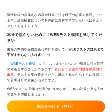
生の人よりも社会経験のある一般の人の方が、検査をパ
にどのような出題内容なのか、どん
スする確率が高いという傾向があるんです。
な対策するべきかわからない人もい
るのではないでしょうか。この記事
適性検査の具体的な内容や対策方法は以下の記事で解説してい
その理由は、学生の皆さんは非常に素直で、正直に回答
ではキャリアコンサルタントと一緒
ます。適性検査について具体的に理解できていない人はチェッ
する人が多い一方で、社会人経験のある人は、ある程度
に能力検査とはどのような検査なの
クしておきましょう。
かを、どう対策するべきかなどを解
「企業が求める人物像」というものを意識して、いわば
説します。
忖度して回答できるからです。
本番で焦らないために！WEBテスト模試を試してくだ
さい
結果として、一般の人の方が偏った性格の結果が出にく
くなる傾向が見受けられます。
書類の準備や面接対策に時間を割いて、
WEBテストの対策まで
手がまわらない人は多い
です。
そのため、性格検査といえども油断せず、注意して臨ん
でいただきたいポイントです。
「
WEBテスト模試
」なら、スマホやパソコンで簡単に頻出問題
の対策をすることができます。
言語と非言語の問題を網羅的に
対策についてですが、適性検査、特に性格検査について
出題
。テストを受け終わったら、解説を見ながらすぐに復習し
は特効薬のような対策法はありません。
て苦手分野の対策が出来ますよ。
ただ、どういった傾向の回答がどう評価されやすいか、
WEBテストの対策は効率的に進めながら、他の対策に力を入れ
といったことをある程度意識して臨むことは可能かもし
て選考を突破しましょう！
れません。
能力検査に関しては、やはりSPI対策の問題集を購入し
模試を受ける（無料）
て勉強したり、模擬試験のような形で練習したりするの