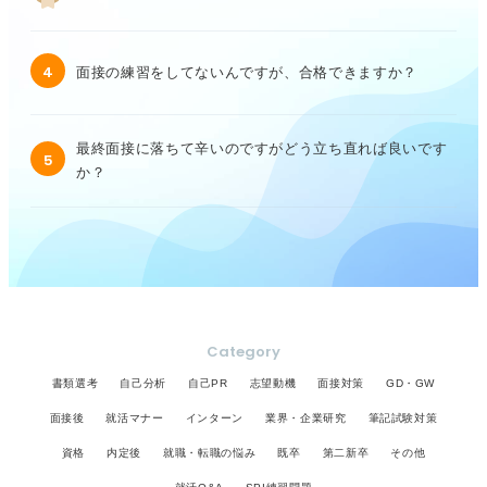
4
面接の練習をしてないんですが、合格できますか？
最終面接に落ちて辛いのですがどう立ち直れば良いです
5
か？
Category
書類選考
自己分析
自己PR
志望動機
面接対策
GD・GW
面接後
就活マナー
インターン
業界・企業研究
筆記試験対策
資格
内定後
就職・転職の悩み
既卒
第二新卒
その他