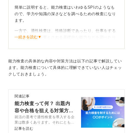
簡単に説明すると、能力検査はいわゆるSPIのようなも
ので、学力や知識の深さなどを調べるための検査になり
ます。
一方で、適性検査は、性格診断であったり、仕事をする
⋯続きを読む▼
うえで最低限必要とされる基礎的な能力などを調べたり
する検査だとご理解いただければと思います。
ですから、能力検査のほうが比較的ハードルが高く、事
前の学習がある程度必要になってきますね。
能力検査の具体的な内容や対策方法は以下の記事で解説してい
ます。能力検査について具体的に理解できていない人はチェッ
適性検査に関しては、必ずしも事前に学習する必要はあ
クしておきましょう。
りませんが、企業によっては独自の基準が設けられてい
るケースが多いです。
その基準に満たないと判定されると、残念ながら不採用
関連記事
となってしまうこともあります。
能力検査って何？ 出題内
容や合格を狙える対策方法
性格検査の傾向を知って賢く準備を進めよう！
就活の選考で適性検査を導入する企
を徹底解説
業は数多くあります。それにともな
って能力検査を受検する可能性も多
記事を読む
実は、適性検査のなかでおこなわれる性格検査では、学
いに考えられます。しかし、具体的