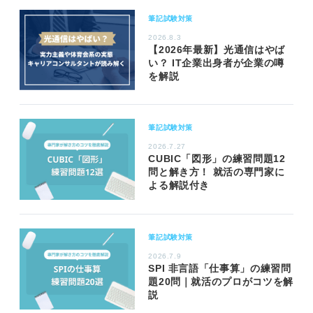
筆記試験対策
2026.8.3
【2026年最新】光通信はやば
い？ IT企業出身者が企業の噂
を解説
筆記試験対策
2026.7.27
CUBIC「図形」の練習問題12
問と解き方！ 就活の専門家に
よる解説付き
筆記試験対策
2026.7.9
SPI 非言語「仕事算」の練習問
題20問｜就活のプロがコツを解
説