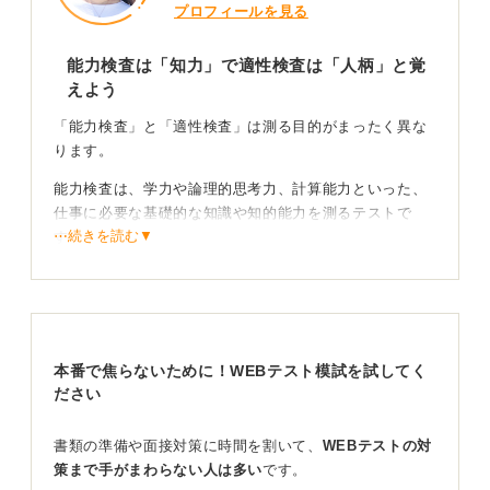
プロフィールを見る
能力検査は「知力」で適性検査は「人柄」と覚
えよう
「能力検査」と「適性検査」は測る目的がまったく異な
ります。
能力検査は、学力や論理的思考力、計算能力といった、
仕事に必要な基礎的な知識や知的能力を測るテストで
⋯続きを読む▼
す。
一方で適性検査は、応募者の性格や価値観、行動特性な
どを分析し、その企業や職種との相性（マッチ度）を測
るためのものです。
本番で焦らないために！WEBテスト模試を試してく
対策方法はそれぞれ！ 自分に合った学習法を見つけ
ださい
よう
書類の準備や面接対策に時間を割いて、
WEBテストの対
能力検査は、対策本やアプリで演習を重ねるほどスコア
策まで手がまわらない人は多い
です。
が伸びやすいと言われています。