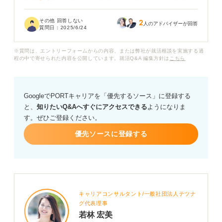
れの検査ではどのような問題が出るのか、それぞれのお
すすめの対策法なども教えていただけると嬉しいです。
その他 回答しない
2
人のアドバイザーが回答
質問日：
2025/6/24
アドバイスよろしくお願いします。
※質問は、エントリーフォームからの内容、または弊社が就活相談を実施する過
程の中で寄せられた内容を公開しています。就活Q&A 編集方針は
こちら
GoogleでPORTキャリアを「優先するソース」に登録する
と、
知りたいQ&Aへすぐにアクセスできる
ようになりま
す。ぜひご登録ください。
優先ソースに登録する
キャリアコンサルタント/一般社団法人テツナ
グ代表理事
若林 宏美