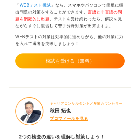
「
WEBテスト模試
」なら、スマホやパソコンで簡単に頻
学生の様子を見ていると、意外にもアプリより紙の参考
出問題の対策をすることができます。
言語と非言語の問
書を使って勉強している人が多い印象です。
題を網羅的に出題
。テストを受け終わったら、解説を見
勉強方法はいろいろあると思うので、自分に合ったやり
ながらすぐに復習して苦手分野対策が出来ますよ。
やすい方法で準備を進めるのが一番です。
WEBテストの対策は効率的に進めながら、他の対策に力
を入れて選考を突破しましょう！
0
模試を受ける（無料）
キャリアコンサルタント／産業カウンセラー
秋田 拓也
プロフィールを見る
2つの検査の違いを理解し対策しよう！