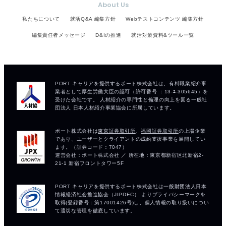
About Us
私たちについて
就活Q&A 編集方針
Webテストコンテンツ 編集方針
編集責任者メッセージ
D&Iの推進
就活対策資料&ツール一覧