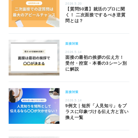
2026.5.20
【質問50選】就活のプロに聞
く！ 二次面接でするべき逆質
問とは？
面接対策
2026.5.14
面接の最初の挨拶の伝え方！
受付・控室・本番の3シーン別
に解説
面接対策
2026.5.14
9例文｜短所「人見知り」をプ
ラスに印象づける伝え方と言い
換え一覧