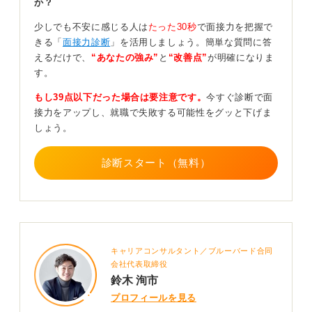
か？
度の対策で良いかもしれませんが、数社の面接に慣れる
まではしっかりと準備することをおすすめします。
少しでも不安に感じる人は
たった30秒
で面接力を把握で
きる「
面接力診断
」を活用しましょう。簡単な質問に答
事前の面接対策として、最低でもこのくらいの時間はか
えるだけで、
“あなたの強み”
と
“改善点”
が明確になりま
けておくべきという目安ですが、時間数で明確に決まっ
す。
ているわけではありません。
もし39点以下だった場合は要注意です。
今すぐ診断で面
多くの面接が1時間程度ですので、1時間を想定した模擬
接力をアップし、就職で失敗する可能性をグッと下げま
面接をおこなっておくことは有効です。
しょう。
それに加えて、内容を書き出して準備する時間として30
分から1時間程度を見ておくと良いのではないでしょう
診断スタート（無料）
か。
0
キャリアコンサルタント／ブルーバード合同
会社代表取締役
鈴木 洵市
プロフィールを見る