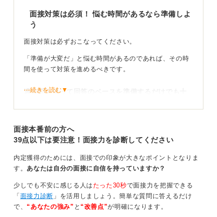
面接対策は必須！ 悩む時間があるなら準備しよ
う
面接対策は必ずおこなってください。
「準備が大変だ」と悩む時間があるのであれば、その時
間を使って対策を進めるべきです。
⋯続きを読む▼
過去問を使って回答のベースを準備するだけでも十
分！
現在では、インターネット上に面接の過去問とも言える
面接本番前の方へ
質問事例集が豊富にあります。
39点以下は要注意！面接力を診断してください
それらを参考に、「自分ならこう答える」という回答の
内定獲得のためには、面接での印象が大きなポイントとなりま
骨子を準備しておくだけでも、自信を持って本番に臨め
す。
あなたは自分の面接に自信を持っていますか？
ます。
少しでも不安に感じる人は
たった30秒
で面接力を把握できる
最低限の準備を怠っていては、内定を勝ちとるのは難し
「
面接力診断
」を活用しましょう。簡単な質問に答えるだけ
いでしょう。
で、
“あなたの強み”
と
“改善点”
が明確になります。