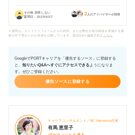
面接対策をまったくしないまま本番に臨むのは、やはり
無謀なのでしょうか？ 周りの就活生は、模擬面接を受け
その他 回答しない
2
たり、想定される質問への回答を事前に準備したりする
人のアドバイザーが回答
質問日：
2025/6/27
など、対策をしているようですが、そこまで大差ないの
ではと思っています。
※質問は、エントリーフォームからの内容、または弊社が就活相談を実施する過
程の中で寄せられた内容を公開しています。就活Q&A 編集方針は
こちら
面接対策なしの状態では、どのような点で引っかかりそ
うでしょうか？ 最低限やっておくべき対策や、短時間で
も効果的な対策方法があれば教えていただきたいです。
GoogleでPORTキャリアを「優先するソース」に登録する
と、
知りたいQ&Aへすぐにアクセスできる
ようになりま
す。ぜひご登録ください。
優先ソースに登録する
キャリアコンサルタント／NC Harmony代表
有馬 恵里子