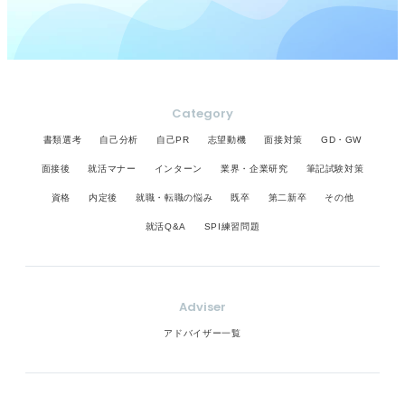
Category
書類選考
自己分析
自己PR
志望動機
面接対策
GD・GW
面接後
就活マナー
インターン
業界・企業研究
筆記試験対策
資格
内定後
就職・転職の悩み
既卒
第二新卒
その他
就活Q&A
SPI練習問題
Adviser
アドバイザー一覧