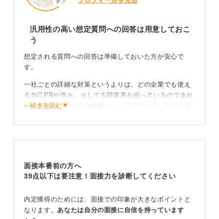
プロフィールを見る
汎用性の高い想定質問への回答は用意しておこ
う
想定される質問への回答は準備しておいた方が安心で
す。
一社ごとの詳細な対策というよりは、どの企業でも使え
る自己PRや強み、そして志望業界を絞っているのであれ
⋯続きを読む▼
ば、その業界への志望動機など、汎用性の高いものは最
低限準備しておくと良いでしょう。
30分～1時間の準備＋1時間の模擬面接をおこなうの
が有効
面接本番前の方へ
面接を何回か経験するうちに、想定質問への回答も自然
39点以下は要注意！面接力を診断してください
と頭に入り、即興的な質問にも対応できるようになって
きます。
内定獲得のためには、面接での印象が大きなポイントと
なります。
あなたは自分の面接に自信を持っています
そこまで到達すれば、最低限その企業のことを調べる程