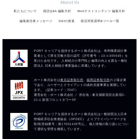
About Us
私たちについて
就活Q&A 編集方針
Webテストコンテンツ 編集方針
編集責任者メッセージ
D&Iの推進
就活対策資料&ツール一覧