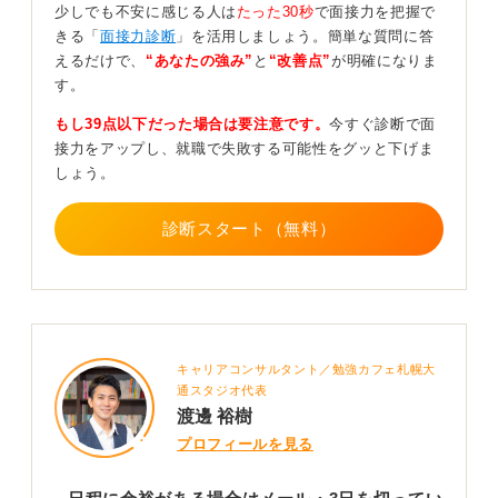
少しでも不安に感じる人は
たった30秒
で面接力を把握で
連絡についてはメールで問題ありません。むしろ、メー
きる「
面接力診断
」を活用しましょう。簡単な質問に答
ルならば受け取った側が都合の良いときに確認でき、ま
えるだけで、
“あなたの強み”
と
“改善点”
が明確になりま
た内容が記録として残るため、適切な方法といえます。
す。
メールの内容については、以下のような構成をおすすめ
もし39点以下だった場合は要注意です。
今すぐ診断で面
します。
接力をアップし、就職で失敗する可能性をグッと下げま
しょう。
まずは、件名を明確に。たとえば、「面接日程変更のお
願い」などとします。メールの冒頭では、自己紹介とと
もに面接日程の変更をお願いする旨を述べます。
診断スタート（無料）
次に、変更の理由を誠実に伝えます。具体的な事情を詳
述する必要はありませんが、どうしても外せない用事で
あることは忘れず伝えましょう。
最後に、再度面接の機会を設けてもらえるようにお願い
キャリアコンサルタント／勉強カフェ札幌大
します。また、可能な範囲で新たな面接の日程候補日を
通スタジオ代表
提案すると良いでしょう。
渡邊 裕樹
伝えるときの注意点としては、敬語を正しく使い、丁寧
プロフィールを見る
な表現を心掛けることです。また、メールの返信を待つ
間も、返信が来るまでに何度も連絡を入れるなどの行為