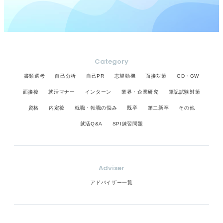
Category
書類選考
自己分析
自己PR
志望動機
面接対策
GD・GW
面接後
就活マナー
インターン
業界・企業研究
筆記試験対策
資格
内定後
就職・転職の悩み
既卒
第二新卒
その他
就活Q&A
SPI練習問題
Adviser
アドバイザー一覧