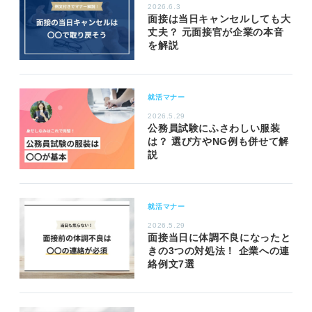
2026.6.3
面接は当日キャンセルしても大
丈夫？ 元面接官が企業の本音
を解説
就活マナー
2026.5.29
公務員試験にふさわしい服装
は？ 選び方やNG例も併せて解
説
就活マナー
2026.5.29
面接当日に体調不良になったと
きの3つの対処法！ 企業への連
絡例文7選