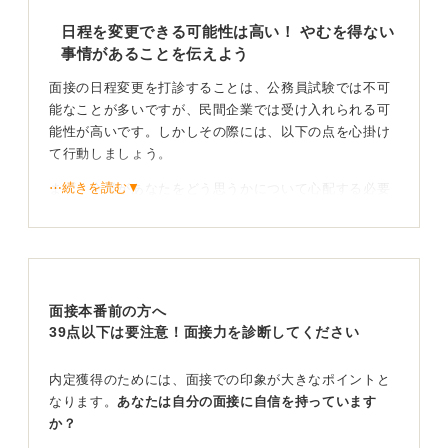
日程を変更できる可能性は高い！ やむを得ない
事情があることを伝えよう
面接の日程変更を打診することは、公務員試験では不可
能なことが多いですが、民間企業では受け入れられる可
能性が高いです。しかしその際には、以下の点を心掛け
て行動しましょう。
⋯続きを読む▼
まず、企業があなたをどう思うかについて心配する必要
はありません。企業も人間が運営しているので、急な予
定変更が生じることは理解しています。ただし、その理
由が「どうしても外せない用事」であることははっきり
と伝えなければ、印象を悪くしかねません。
面接本番前の方へ
面接を軽んじていると思われないようにするためには、
39点以下は要注意！面接力を診断してください
まずは謝罪の言葉から始めましょう。そして、日程変更
の理由を誠実に伝え、再度面接の機会を設けてもらうこ
とをお願いするという流れを大事にしましょう。
内定獲得のためには、面接での印象が大きなポイントと
なります。
あなたは自分の面接に自信を持っています
誠意が伝わるメールの内容にしよう
か？