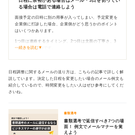
日程に余裕がある場合はメール・3日を切ってい
は避けましょう。
る場合は電話で連絡しよう
以上の点を踏まえて、企業に連絡しましょう。どうして
面接予定の日時に別の用事が入ってしまい、予定変更を
も避けられない事情であるならば、企業も理解してくれ
企業側に打診した場合、企業側がどう思うかのポイント
るはずですよ。
はいくつかあります。
1つ目は連絡するタイミング、2つ目は文面の丁寧さ、3
0
⋯続きを読む▼
つ目はその理由です。
まず、予定変更のお願い連絡を面接予定日の前日などに
すれば確かに良くない印象を与える可能性がかなり高い
でしょう。ただしやむを得ない理由で、かつ丁寧なメー
日程調整に関するメールの送り方は、こちらの記事で詳しく解
ル文面であれば話は変わってきます。
説しています。決定した日程を変更したい場合のメール例文も
紹介しているので、時間変更をしたい人はぜひ参考にしてくだ
たとえば「前日から発熱して体調不良になった」「身内
さいね。
に不幸があった」「災害や天候不順で交通機関が麻痺し
そう」といったことであれば「仕方ないよね」となりま
す。
書類選考
書類選考で返信すべき7つの場
きちんとした理由があれば相手も納得できる
面！ 例文でメールマナーを覚
えよう