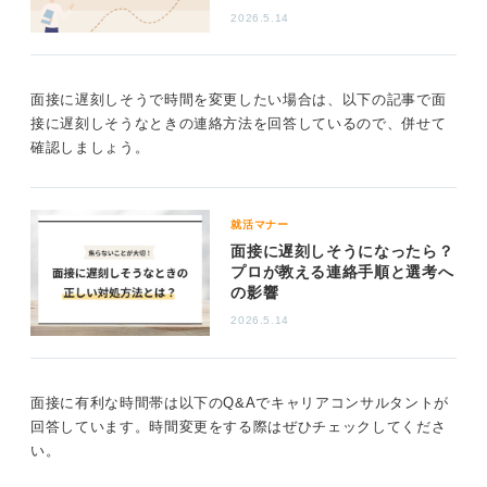
大切なのは「できるだけ早めに」「失礼のない文面で」
2026.5.14
「きちんと理由を説明して」連絡すること。そうすれば
さほど悪い印象を与えずに済みます。
連絡手段としては基本的にメールが良いですが、面接日
面接に遅刻しそうで時間を変更したい場合は、以下の記事で面
時の1週間前を切ったタイミングであれば電話連絡もあり
接に遅刻しそうなときの連絡方法を回答しているので、併せて
です。3日を切ったタイミングなら、むしろ電話連絡の方
確認しましょう。
が良いでしょう。
質問者さんは「落とされる理由になってしまいそう」だ
が「どうしても外せない用事」ということで、そちらを
就活マナー
優先させたいとのこと。その「どうしても外せない用
面接に遅刻しそうになったら？
プロが教える連絡手順と選考へ
事」が企業に話せる内容であれば、きちんと伝えた方が
の影響
相手は納得しやすいです。
2026.5.14
単に「諸事情で」だけだと相手も納得しづらいでしょ
う。企業は質問者さんの面接のために関係者の予定を調
整し、面接場所を確保し、ほかの就活生の予定も調整し
面接に有利な時間帯は以下のQ&Aでキャリアコンサルタントが
て日時を決定しています。それを変更してもらうという
回答しています。時間変更をする際はぜひチェックしてくださ
ことの影響を考えて、連絡をすることが大切です。
い。
0