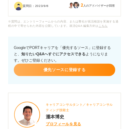
2
メールでの連絡でも問題ないでしょうか。本文の内容や
人のアドバイザーが回答
質問日：
2023/9/6
伝えるときの注意点などがあれば教えてください。
※質問は、エントリーフォームからの内容、または弊社が就活相談を実施する過
程の中で寄せられた内容を公開しています。就活Q&A 編集方針は
こちら
GoogleでPORTキャリアを「優先するソース」に登録する
と、
知りたいQ&Aへすぐにアクセスできる
ようになりま
す。ぜひご登録ください。
優先ソースに登録する
キャリアコンサルタント／キャリアコンサル
ティング技能士
瀧本博史
プロフィールを見る