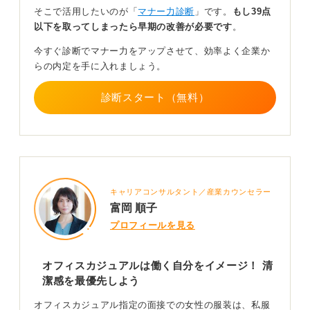
そこで活用したいのが「
マナー力診断
」です。
もし39点
小物もシンプルに！ トータルバランスを重視
以下を取ってしまったら早期の改善が必要です
。
今すぐ診断でマナー力をアップさせて、効率よく企業か
髪型については、顔周りがすっきりとして清潔感があれ
らの内定を手に入れましょう。
ば、下ろしていてもまとめていてもかまいません。お辞
儀をしたときに髪が顔にかかってしまうようなら、ハー
診断スタート（無料）
フアップにするなど工夫すると良いでしょう。
アクセサリーも、服装全体のバランスをみて、華美にな
りすぎないよう、小ぶりでシンプルなものを選ぶのがポ
イントです。
ピアスやネックレスも、デザインによっては問題ありま
キャリアコンサルタント／産業カウンセラー
せんが、揺れるタイプや大ぶりなものは避けたほうが無
富岡 順子
難だと思います。
プロフィールを見る
ネイルについては、業界や企業にもよりますが、こちら
も派手な色やデザイン、長すぎる爪は避け、ナチュラル
で清潔感のあるものにしておくのが良いでしょう。
オフィスカジュアルは働く自分をイメージ！ 清
潔感を最優先しよう
全体としてTPOをわきまえた、品のある装いを心掛けて
ください。
オフィスカジュアル指定の面接での女性の服装は、私服