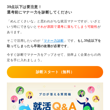
回は面接の服装についてキャリアコ
そこには、学生に適した服装の基準や目安が示されてい
ンサルタントが詳しく解説している
39点以下は要注意！
ので参考にしてみてください。
ることが多いので、参考にしてみてください。
選考前にマナー力を診断してください
「めんどくさいな」と思われがちな就活マナーですが、いざと
0
いう時にできないと
それが原因で選考に落ちてしまう可能性
が
あります。
そこで活用したいのが「
マナー力診断
」です。
もし39点以下を
取ってしまったら早期の改善が必要です
。
今すぐ診断でマナー力をアップさせて、効率よく企業からの内
定を手に入れましょう。
診断スタート（無料）