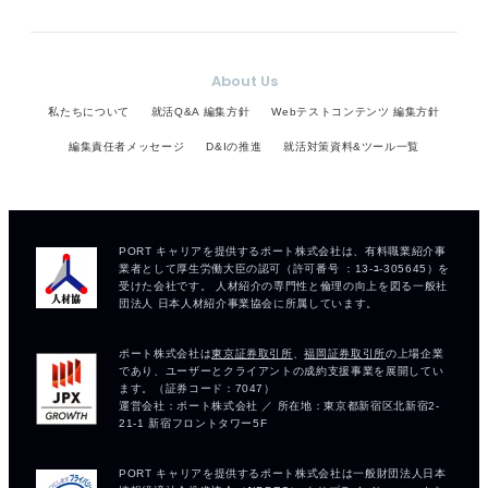
About Us
私たちについて
就活Q&A 編集方針
Webテストコンテンツ 編集方針
編集責任者メッセージ
D&Iの推進
就活対策資料&ツール一覧