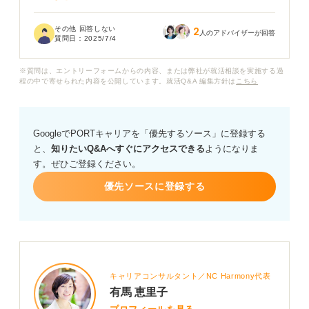
オフィスカジュアルと聞いても、具体的にどこまでが許
その他 回答しない
2
容されるのかわからず、カジュアルすぎても失礼にあた
人のアドバイザーが回答
質問日：
2025/7/4
るのではないかと不安です。
※質問は、エントリーフォームからの内容、または弊社が就活相談を実施する過
女性の場合、どのような服装が適切で、逆にこれは避け
程の中で寄せられた内容を公開しています。就活Q&A 編集方針は
こちら
るべきという具体的な例があれば教えていただけますで
しょうか？
GoogleでPORTキャリアを「優先するソース」に登録する
と、
知りたいQ&Aへすぐにアクセスできる
ようになりま
す。ぜひご登録ください。
優先ソースに登録する
キャリアコンサルタント／NC Harmony代表
有馬 恵里子