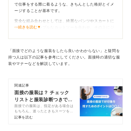
で仕事をする際に着るような、きちんとした格好とイメ
0
ージすることが基本です。
安全な組み合わせとしては、綺麗なパンツやスカートに
⋯続きを読む▼
ブラウスやシンプルなカットソーを合わせ、その上にジ
ャケットを羽織るスタイルが推奨されます。
これにより、ビジネスの場にふさわしい印象を与えるこ
とができるでしょう。
「面接でどのような服装をしたら良いかわからない」と疑問を
持つ人は以下の記事を参考にしてください。面接時の適切な服
一方で、肌の露出が多すぎる服装や、流行を追いすぎた
装やマナーなどを解説しています。
デザイン、そしてラフすぎるアイテムは避けるべきで
す。特に、ジーンズはオフィスカジュアルには含まれな
いため注意が必要となります。
関連記事
面接の服装は？ チェック
参考サイトを活用して適切な服装を見つけよう！
リストと服装診断つきで解
面接での服装は、指定がある場合は
説
もし、オフィスカジュアルのイメージが湧かない場合
もちろん、迷ったときもスーツを選
は、スーツを扱うアパレルメーカーのWebサイトでオフ
ぶのが安心です。指定がない、もし
記事を読む
ィスカジュアルのコーディネート例を参考にすると良い
くは私服と指定されたときはオフィ
でしょう。
スカジュアルを着用しましょう。今