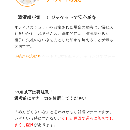
プロフィールを見る
清潔感が第一！ ジャケットで安心感を
オフィスカジュアルを指定された場合の服装は、悩む人
も多いかもしれませんね。基本的には、清潔感があり、
相手に失礼のないきちんとした印象を与えることが最も
大切です。
⋯続きを読む▼
迷ったら、ジャケットを1枚羽織ると、それだけでフォー
マル感がぐっと増し、安心感が出ます。
インナーには、派手すぎないブラウスやカットソーを選
び、ボトムスはきれいめのパンツかスカートが良いでし
ょう。
39点以下は要注意！
かつてはスカートが良いといわれることもありました
選考前にマナー力を診断してください
が、現在はパンツスタイルでもまったく問題ありませ
ん。足元は、ヒールが高すぎないパンプスが無難です。
「めんどくさいな」と思われがちな就活マナーですが、
いざという時にできないと
それが原因で選考に落ちてし
Tシャツにジーンズのような明らかにカジュアルすぎる服
まう可能性
があります。
装や、露出の多い服装は避けましょう。