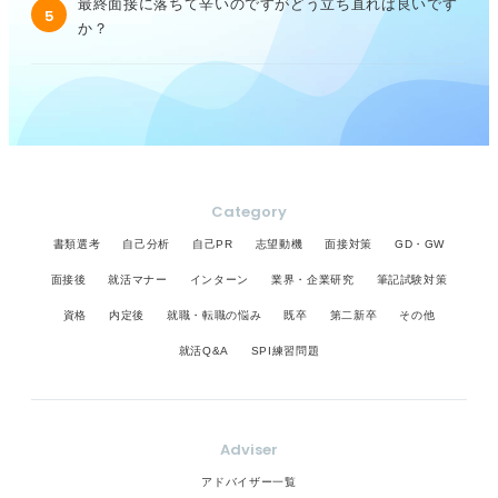
最終面接に落ちて辛いのですがどう立ち直れば良いです
5
か？
Category
書類選考
自己分析
自己PR
志望動機
面接対策
GD・GW
面接後
就活マナー
インターン
業界・企業研究
筆記試験対策
資格
内定後
就職・転職の悩み
既卒
第二新卒
その他
就活Q&A
SPI練習問題
Adviser
アドバイザー一覧