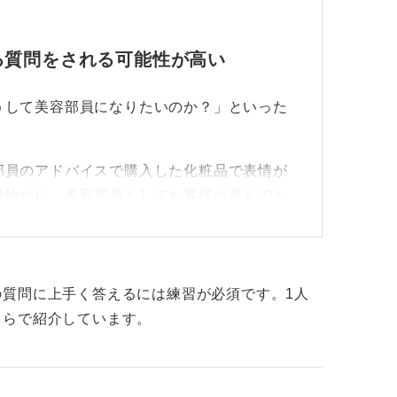
る質問をされる可能性が高い
うして美容部員になりたいのか？」といった
部員のアドバイスで購入した化粧品で表情が
経験から、美容部員としてお客様に喜んでも
、これまでのエピソードを盛り込んでまとめ
問をされたときは、美容部員として叶えたい
質問に上手く答えるには練習が必須です。1人
ょう。特に化粧品の特徴や魅力を伝えると良
ちらで紹介しています。
すか？」と問われたときは、たとえば「美容