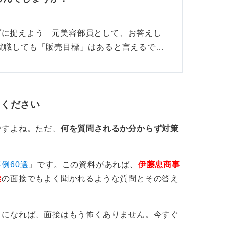
の研修のほかにどういった研修があります
ことは何ですか？」など仕事に関連する質問
ブに捉えよう 元美容部員として、お答えし
就職しても「販売目標」はあると言えるで…
てください
ですよね。ただ、
何を質問されるか分からず対策
例60選
」です。この資料があれば、
伊藤忠商事
業
の面接でもよく聞かれるような質問とその答え
うになれば、面接はもう怖くありません。今すぐ