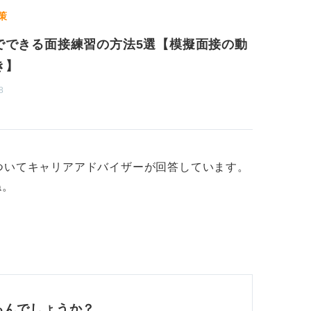
であればトレーナーとして後輩社員の育成も
策
な仕事を回答します。
でできる面接練習の方法5選【模擬面接の動
たい」などと実現不可能なことは回答しない
き】
8
をしっかりと理解しておこう
という質問を受ける可能性があるので、事前
おきましょう。回答する際は、美容部員につ
ついてキャリアアドバイザーが回答しています。
えましょう。
ね。
品は？」と質問される可能性があるので、使
すね。そのほかに土日祝日などの出勤につい
ったく問題ありません。」と回答しましょ
われることがありますが、休日や待遇に関す
るんでしょうか？