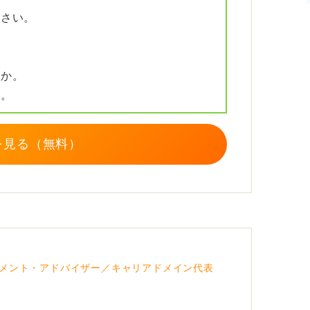
てくる業界なので、自己啓発についての質問
ださい。
ついてどのように学んでいますか？」などが
すか。
ては、自分がどのように新しい情報を得てス
か。
しょう。
が設けられます。この時間を活用して、自分
を見る（無料）
ることが重要です。
る美容部員の方はどのような資質を持ってお
部員としてどのようにすれば活躍できます
うえで知っておきたい情報について質問する
メント・アドバイザー／キャリアドメイン代表