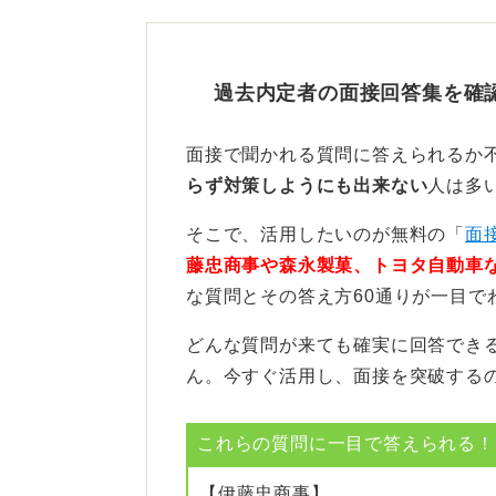
美容部員の資質や経験、顧客
備しておこう
過去内定者の面接回答集を確
あなたが美容部員として働くために
確認するための質問はメジャーです
面接で聞かれる質問に答えられるか
たとえば、「美容に関する知識は何
らず対策しようにも出来ない
人は多
トなどの仕事経験はありますか？」
そこで、活用したいのが無料の「
面
持っている関連するスキルや経験を
藤忠商事や森永製菓、トヨタ自動車
美容部員は顧客と直接対話をする職
な質問とその答え方60通りが一目で
可能性があります。
どんな質問が来ても確実に回答でき
たとえば、「困難なお客様に対して
ん。今すぐ活用し、面接を突破する
らのクレームにどのように対応しま
に対しては具体的な経験を元に、自
これらの質問に一目で答えられる！(
問題を解決してきたかを説明しまし
【伊藤忠商事】