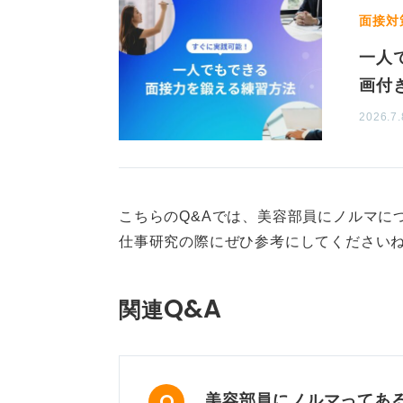
部員として実績を積んで、将来可能
面接対
したい」などと応募企業で実現可能
一人
「メイクアップアーティストになり
画付
ようにしましょう。
2026.7.
志望する企業の店舗や化粧品
「当社の店舗に行かれましたか？」
に店舗に行って美容部員を観察して
こちらのQ&Aでは、美容部員にノルマに
いて好印象だった理由を具体的に伝
仕事研究の際にぜひ参考にしてください
また「当社のブランドで好きな化粧
Q&A
用感を含めて整理しておくと良いで
関連
て確認されることがあるので、「ま
う。
面接の最後に「何か質問は？」と問
美容部員にノルマってあ