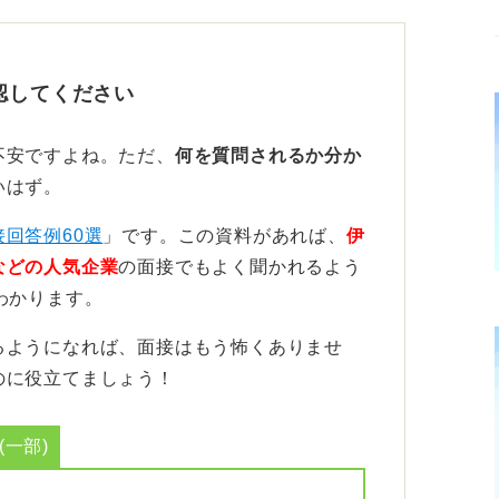
サービス、自己啓発についての質問は準
認してください
必要なスキルや経験を持っているかどうかを
。
不安ですよね。ただ、
何を質問されるか分か
がありますか？」「美容部員に近いアルバイ
いはず。
などです。これらの質問に対しては、自分が
接回答例60選
」です。この資料があれば、
伊
具体的に説明しましょう。
などの人気企業
の面接でもよく聞かれるよう
業なので、顧客サービスに関する質問が出る
わかります。
るようになれば、面接はもう怖くありませ
どのような対応をしますか？」や「お客様か
のに役立てましょう！
すか？」などが挙げられます。これらの質問
分がどのようにお客様との信頼関係を築いて
一部)
ょう。