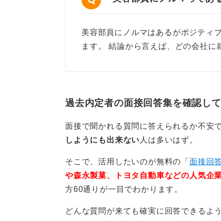
る質問ではなく、たとえば「入社時
か？」あるいは「美容部員に求める
美容部員にノルマはあるがポジティ
をしましょう。
ます。 結論から言えば、どの会社に
0
過去内定者の面接回答集を確認し
面接で聞かれる質問に答えられるか不安
しようにも出来ない
人は多いはず。
そこで、活用したいのが無料の「
面接回答
や森永製菓、トヨタ自動車などの人気企
方60通りが一目でわかります。
どんな質問が来ても確実に回答できるよ