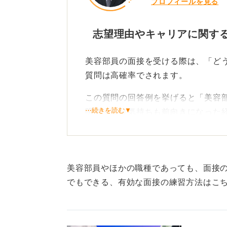
プロフィールを見る
志望理由やキャリアに関す
美容部員の面接を受ける際は、「ど
質問は高確率でされます。
この質問の回答例を挙げると「美容
⋯続きを読む▼
明るくなり気持ちも前向きになった
らいたいと考えた」といったように
ると良いでしょう。
「志望動機は何ですか？」という質
美容部員やほかの職種であっても、面接の
ことや応募企業の魅力を回答しまし
でもできる、有効な面接の練習方法はこ
いですね。
「どういった美容部員になりたいで