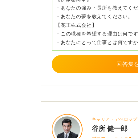
美容業界は常に新しいトレンドが出
・あなたの強み・長所を教えてく
が出ることもあります。
・あなたの夢を教えてください。
【花王株式会社】
たとえば、「最新の美容トレンドに
・この職種を希望する理由は何で
挙げられます。これらの質問に対し
・あなたにとって仕事とは何です
キルを向上させているかを説明しま
また、面接では最後に逆質問の時間
回答集
が働く企業についてより深く理解す
たとえば、「この企業で成功してい
られますか？」や「この企業の美容
か？」など、自分がその職場で働く
と良いでしょう。
キャリア・デベロップ
0
谷所 健一郎