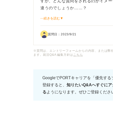
すが、どんな質問をされるのかイメー
違うのでしょうか……？
⋯続きを読む▼
いろいろ不安なので、具体的にどんな
ば良いのかなどアドバイスをいただき
質問日：
2023/9/21
それと、美容部員の面接では、逆質問
あれば、どのような逆質問をした方が
※質問は、エントリーフォームからの内容、または弊
ます。就活Q&A 編集方針は
こちら
GoogleでPORTキャリアを「優先す
登録すると、
知りたいQ&Aへすぐにア
る
ようになります。ぜひご登録くださ