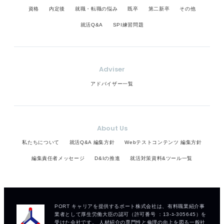
資格
内定後
就職・転職の悩み
既卒
第二新卒
その他
就活Q&A
SPI練習問題
Adviser
アドバイザー一覧
About Us
私たちについて
就活Q&A 編集方針
Webテストコンテンツ 編集方針
編集責任者メッセージ
D&Iの推進
就活対策資料&ツール一覧