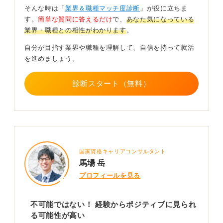
企業によっては、部署の後継者として男性がほしいと考
そんな時は「
業界＆職種マッチ度診断
」が役に立ちま
えているところもあります。
す。
簡単な質問に答えるだけ
で、
あなた気になっている
業界・職種との相性がわかります
。
ストレートに「男性募集」とは書けなくても、求人情報
のなかにそうした意図を匂わせる記述があるかもしれま
自分が目指す業界や職種を理解して、自信を持って就活
せん。
を進めましょう。
たとえば、キャリアパスの例として管理職への道筋が示
されている場合などが考えられます。
診断スタート（無料）
求人情報を注意深く読み解き、あなたを求める企業を根
気強く探すことが大切です。
0
国家資格キャリアコンサルタント
馬場 岳
プロフィールを見る
不可能ではない！ 経験からポジティブに見られ
る可能性が高い