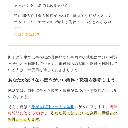
まったく不可能ではありません。
特に30代で社会人経験があれば、基本的なビジネスマナ
ーやコミュニケーション能力は備わっているとみなされ
ます。
⋯続きを読む▼
PCスキルなども、あとからキャッチアップ可能です。
「なぜ事務職か」を明確に語ることが重要
以下の記事では事務職の具体的な仕事内容や就職に向けた対策
方法などを解説しています。事務職への就職・転職を検討して
性別で職種を限定する考えかたは古くなってきています
いる人は、一度目を通しておきましょう。
が、企業によっては「なぜ事務職を希望するのか」を詳
しく聞かれる可能性があります。
あなたが受けないほうがいい業界・職種を診断しよう
その際は、これまでの経験をどう活かせるか、前向きな
就活では、自分に合った業界・職種が見つからず悩むことも多
理由を具体的に伝えられるように準備しておきましょ
いでしょう。
う。
そんな時は「
業界＆職種マッチ度診断
」が役に立ちます。
簡単
な質問に答えるだけ
で、
あなた気になっている業界・職種との
0
相性がわかります
。