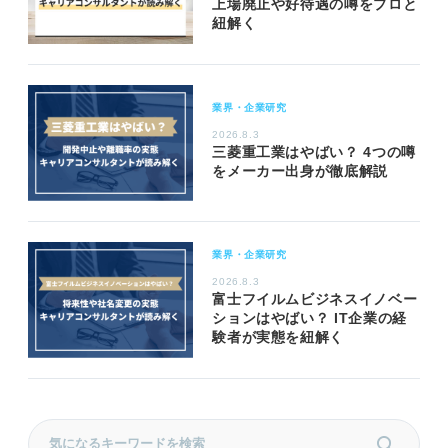
上場廃止や好待遇の噂をプロと
紐解く
業界・企業研究
2026.8.3
三菱重工業はやばい？ 4つの噂
をメーカー出身が徹底解説
業界・企業研究
2026.8.3
富士フイルムビジネスイノベー
ションはやばい？ IT企業の経
験者が実態を紐解く