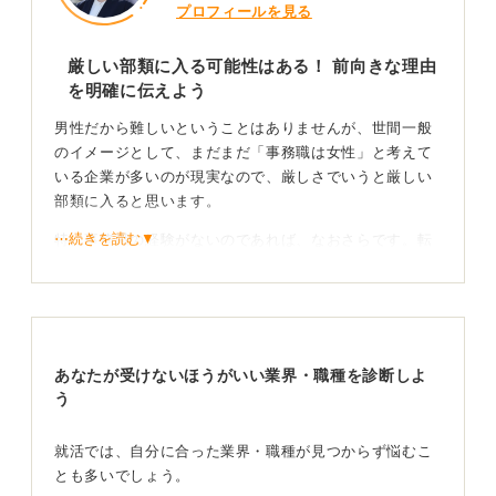
プロフィールを見る
厳しい部類に入る可能性はある！ 前向きな理由
を明確に伝えよう
男性だから難しいということはありませんが、世間一般
のイメージとして、まだまだ「事務職は女性」と考えて
いる企業が多いのが現実なので、厳しさでいうと厳しい
部類に入ると思います。
⋯続きを読む▼
特に事務職の経験がないのであれば、なおさらです。転
職活動においては、「なぜ事務職をやりたいのか」とい
うポジティブな理由を明確に伝えることが重要です。
これまでの職務経験のなかで、データ整理や資料作成な
ど、事務職に活かせるスキルや得意なことがあれば、積
あなたが受けないほうがいい業界・職種を診断しよ
極的にアピールしましょう。
う
求人情報にヒントがある！ 深く読み解き自分を求め
る企業を探そう
就活では、自分に合った業界・職種が見つからず悩むこ
とも多いでしょう。