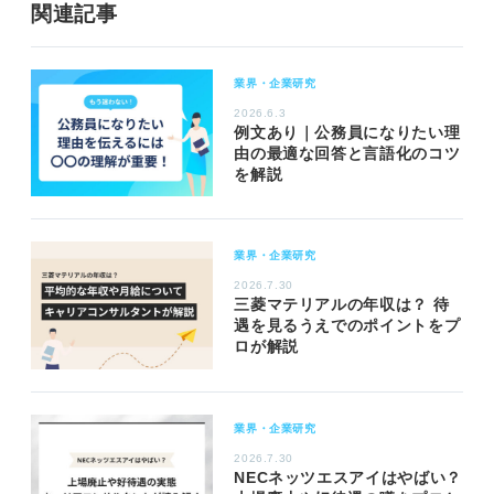
関連記事
業界・企業研究
2026.6.3
例文あり｜公務員になりたい理
由の最適な回答と言語化のコツ
を解説
業界・企業研究
2026.7.30
三菱マテリアルの年収は？ 待
遇を見るうえでのポイントをプ
ロが解説
業界・企業研究
2026.7.30
NECネッツエスアイはやばい？