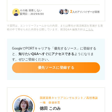
就いている人も周りに少ないため、転職の難易度や、男
性が事務職に転職すること自体が一般的にどう思われる
その他 回答しない
2
のかが気になっています。
人のアドバイザーが回答
質問日：
2025/6/30
未経験から事務職に転職することは難しいのでしょう
※質問は、エントリーフォームからの内容、または弊社が就活相談を実施する過
か？ また、男性が事務職に就くことについて、企業側は
程の中で寄せられた内容を公開しています。就活Q&A 編集方針は
こちら
どのように見ているのか教えていただきたいです。
GoogleでPORTキャリアを「優先するソース」に登録する
と、
知りたいQ&Aへすぐにアクセスできる
ようになりま
す。ぜひご登録ください。
優先ソースに登録する
国家資格キャリアコンサルタント／高校教諭
一種 保健体育
徳田 このみ