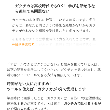
ガクチカは高校時代でもOK！ 学びを話せるな
ら趣味でも問題ない
ガクチカのネタ探しに苦労している人は多いです。学生
からは、あなたと同じように特別な経験がないからガク
チカが作れないと相談を受けることも多々あります。
そもそもガクチカは学生時代に力を入れたことです。直
⋯続きを読む▼
近の大学時代にこだわらず、範囲を広げて高校時代や中
学時代でもかまいません。
それでも思いつかないという人は、趣味の領域でも大丈
夫です。ガクチカは内容が重要で、努力して頑張ってい
「アピールできるガクチカがない」と悩みを抱えている人は、
たことや集中して取り組んだことであれば問題はないで
以下の記事を参考にしてください。ガクチカを見つけ出し、就
しょう。
活で存分にアピールできる方法を解説しています。
時間がない人におすすめ！
ただし「頑張った」「努力した」だけでは不十分で、結
ツールを使えば、ガクチカが3分で完成します
果が重要です。自分にどれだけの影響があったのか、ど
う活かされているかを伝えるような内容にしましょう。
学生時代に頑張ったこと（ガクチカ）は、自己PRや志望動機と
差別化するのが重要です。とは言え、
ガクチカで話せるネタが
差別化にはオリジナルのエピソードがカギ！ 自分だ
なく悩む人も多いでしょう。