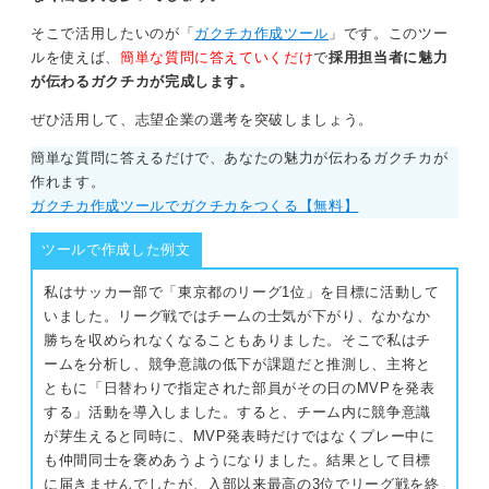
けの経験で話そう
そこで活用したいのが「
ガクチカ作成ツール
」です。このツー
ガクチカの内容については、ほとんどの人がバイトネ
ルを使えば、
簡単な質問に答えていくだけ
で
採用担当者に魅力
タ、サークルネタ、ボランティアネタです。内容もよく
が伝わるガクチカが完成します。
似ています。ある種、パターン化されている様にも感じ
ぜひ活用して、志望企業の選考を突破しましょう。
ます。
簡単な質問に答えるだけで、あなたの魅力が伝わるガクチカが
このように、同じ内容も多いため、逆に変わったエピソ
作れます。
ードのガクチカはとても印象に残るのです。
ガクチカ作成ツールでガクチカをつくる【無料】
自分しか経験していないようなエピソードなどがあるな
ツールで作成した例文
らガクチカにしても良いと思います。印象に残るエピソ
ードでアピールしてみてください。
私はサッカー部で「東京都のリーグ1位」を目標に活動して
いました。リーグ戦ではチームの士気が下がり、なかなか
0
勝ちを収められなくなることもありました。そこで私はチ
ームを分析し、競争意識の低下が課題だと推測し、主将と
ともに「日替わりで指定された部員がその日のMVPを発表
する」活動を導入しました。すると、チーム内に競争意識
が芽生えると同時に、MVP発表時だけではなくプレー中に
も仲間同士を褒めあうようになりました。結果として目標
に届きませんでしたが、入部以来最高の3位でリーグ戦を終