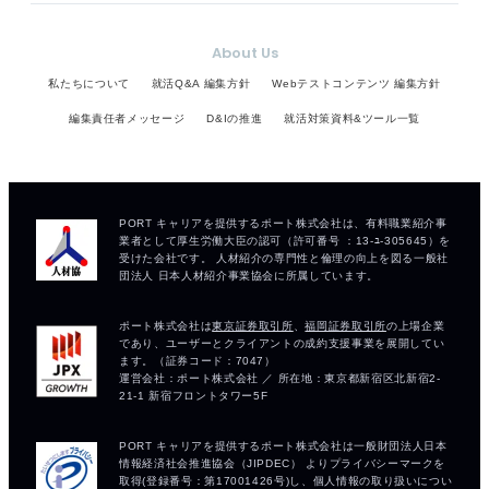
About Us
私たちについて
就活Q&A 編集方針
Webテストコンテンツ 編集方針
編集責任者メッセージ
D&Iの推進
就活対策資料&ツール一覧