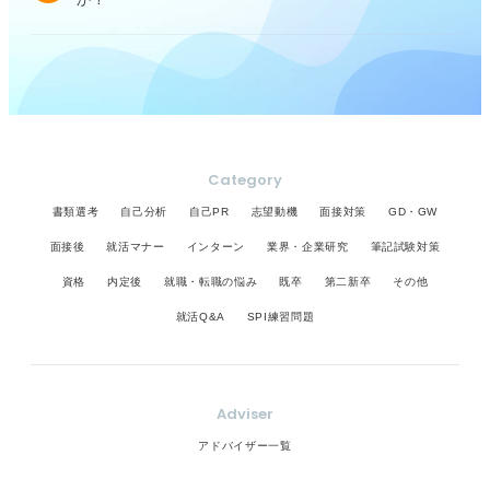
Category
書類選考
自己分析
自己PR
志望動機
面接対策
GD・GW
面接後
就活マナー
インターン
業界・企業研究
筆記試験対策
資格
内定後
就職・転職の悩み
既卒
第二新卒
その他
就活Q&A
SPI練習問題
Adviser
アドバイザー一覧