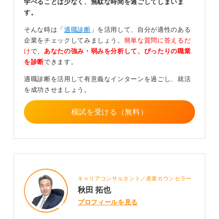
学べることは少なく、無駄な時間を過ごしてしまいま
エピソードとして話す際は、「なぜそれに取り組もうと
す。
考え、どのように行動し、その結果どうなったのか」と
いう流れを意識して、具体的に説明することが重要で
そんな時は「
適職診断
」を活用して、自分が適性のある
す。このプロセスを語ることで、あなたの思考性や行動
企業をチェックしてみましょう。
簡単な質問に答えるだ
特性が伝わります。
け
で、
あなたの強み・弱みを分析して、ぴったりの職業
を診断
できます。
地道なことだとしても、「毎日20分間走り続けた」など
の継続した事実は、具体的な数字を交えて話すことで十
適職診断を活用して有意義なインターンを過ごし、就活
分にアピールできるのです。
を成功させましょう。
毎日続けることの難しさと、それをどう乗り越えたのか
模試を受ける（無料）
を伝えられれば、立派なガクチカになります。
0
キャリアコンサルタント／産業カウンセラー
秋田 拓也
プロフィールを見る