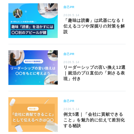
自己PR
2026.5.14
「趣味は読書」は武器になる！
伝えるコツや深掘りの対策を解
説
自己PR
2026.5.14
リーダーシップの言い換え12選
｜就活のプロ直伝の「刺さる表
現」付き
自己PR
2026.5.14
例文5選｜「会社に貢献できる
こと」を魅力的に伝えて差別化
する秘訣