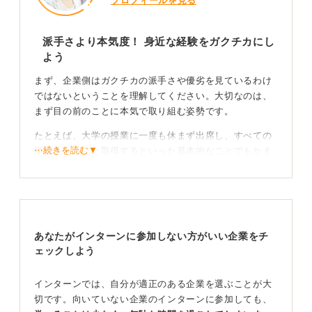
プロフィールを見る
派手さより本気度！ 身近な経験をガクチカにし
よう
まず、企業側はガクチカの派手さや優劣を見ているわけ
ではないということを理解してください。大切なのは、
まず目の前のことに本気で取り組む姿勢です。
たとえば、大学の授業に一度も休まず出席し、すべての
⋯続きを読む▼
単位をきちんと取得するといった基本的なことでもかま
いません。
それでも何か見つけたいのであれば、「苦手なことにチ
ャレンジする」「得意なことをさらに深めてみる」とい
った視点を持ってみましょう。「簿記3級を持っているた
あなたがインターンに参加しない方がいい企業をチ
め、次は2級に挑戦してみる」などの考え方です。
ェックしよう
結果よりプロセス！ 考えと行動を数字を交えて具体
的に語ろう
インターンでは、自分が適正のある企業を選ぶことが大
切です。向いていない企業のインターンに参加しても、