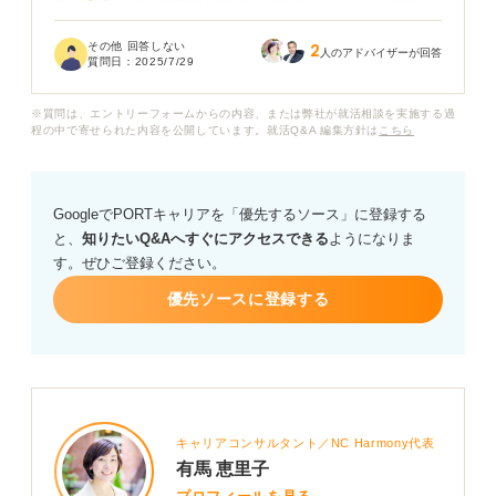
周りの友人は、留学経験や大規模なボランティア活動、
起業経験など華々しいガクチカを持っていて焦りを感じ
その他 回答しない
2
ています。
人のアドバイザーが回答
質問日：
2025/7/29
自分にはそういった目立つ経験がなく、アルバイトやサ
※質問は、エントリーフォームからの内容、または弊社が就活相談を実施する過
ークル活動もごく一般的なことしかしていません。
程の中で寄せられた内容を公開しています。就活Q&A 編集方針は
こちら
ガクチカがない場合、どのようにエピソードを作成し、
アピールすれば良いのでしょうか？
GoogleでPORTキャリアを「優先するソース」に登録する
と、
知りたいQ&Aへすぐにアクセスできる
ようになりま
す。ぜひご登録ください。
優先ソースに登録する
キャリアコンサルタント／NC Harmony代表
有馬 恵里子