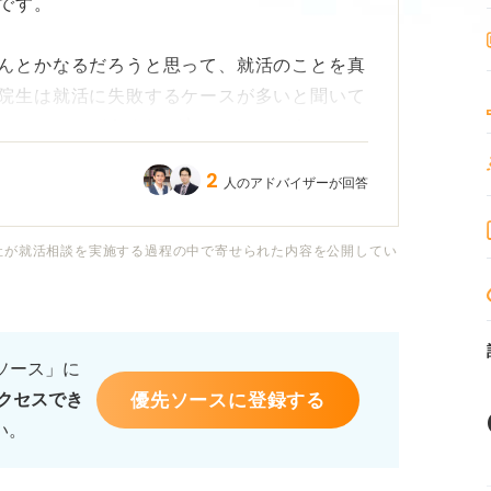
です。
んとかなるだろうと思って、就活のことを真
院生は就活に失敗するケースが多いと聞いて
ためには、どうすれば良いのでしょうか。
2
人のアドバイザーが回答
のか、どんな選考対策をすれば良いのか教え
社が就活相談を実施する過程の中で寄せられた内容を公開してい
活かして就職したいと考えています。院生に
アピールのコツなどがあれば知りたいです。
るソース」に
優先ソースに登録する
クセスでき
い。