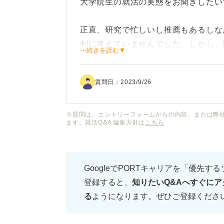
大学院生の就活の実態をお聞きしたい
正直、研究で忙しいし推薦もあるしな
剣に考えていませんでした。しかし、
⋯続きを読む▼
焦っています。失敗しないようにする
質問日：
2023/9/26
いつから本格的に就活を始めれば良い
ていただきたいです。
※質問は、エントリーフォームからの内容、または弊
ます。就活Q&A 編集方針は
こちら
また、せっかくであれば院生の強みを
おすすめの就職先や、院生ならではの
GoogleでPORTキャリアを「優先す
登録すると、
知りたいQ&Aへすぐにア
る
ようになります。ぜひご登録くださ