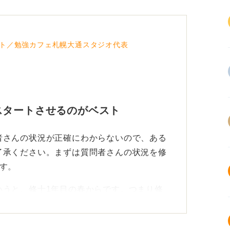
ト／勉強カフェ札幌大通スタジオ代表
スタートさせるのがベスト
者さんの状況が正確にわからないので、ある
了承ください。まずは質問者さんの状況を修
す。
いうと、修士1年目の春からです。つまり修
せるのがベストです。学部生には3年生の春
で、それと比較してもらえればわかりやすい