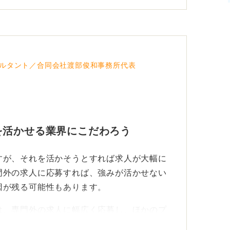
まずはこのNGを避けましょう。
す。たとえば就活サイトに登録し、スカウト
てください」という連絡があったものだけに
うように「推薦枠だけ」で考える、といった
ルタント／合同会社渡部俊和事務所代表
わかったうえで早め早めに動いて、企業の情
することで興味の湧く業界や仕事と出会う確
を活かせる業界にこだわろう
では、理系では研究内容と重なりのある企業
すが、それを活かそうとすれば求人が大幅に
、研究をどのようにおこなったのかという実
門外の求人に応募すれば、強みが活かせない
因が残る可能性もあります。
究」はしたことがない人がほとんどです。テ
は、専門外の求人に幅広く応募し、ほかのプ
や分析をしたり、その結果を人前で発表する
きず、学部生に負けてしまうということが多