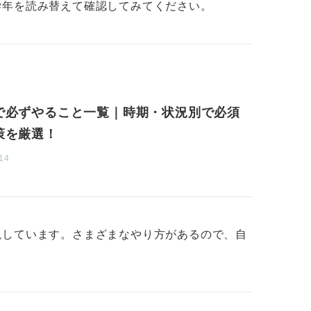
また、どうしても求人がない場合を除き、で
学年を読み替えて確認してみてください。
行くべきだと感じます。
るのはおすすめしません。業界に強いコンサ
考えてみてくださいね。
で必ずやること一覧｜時期・状況別で必須
策を厳選！
14
説しています。さまざまなやり方があるので、自