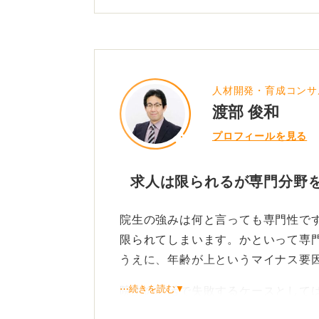
実に失敗するというNGはあります。
それは「能動的に動かないこと」で
メールや企業からの「エントリーし
応募する、もしくは質問者さんがい
人材開発・育成コンサ
行動がこれに当たります。
渡部 俊和
プロフィールを見る
大切なのは、上記のスケジュールを
報を自ら取りにいくことです。そう
率が上がります。
求人は限られるが専門分野
院生の強みを活かした就職という面
院生の強みは何と言っても専門性で
に応募することです。文系であれば
限られてしまいます。かといって専
践をアピールすることができます。
うえに、年齢が上というマイナス要
学部生は「勉強」はしますが、「研
⋯続きを読む▼
院生の就活で失敗するケースとして
ーマを決め、仮定を立て、情報収集
ラス要素で年齢のハンデをカバーで