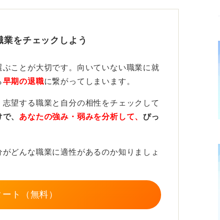
ど大きな違いはありません。
職業をチェックしよう
収集とエントリーできる準備を整える。次に
・強み・アピールポイントなどを言語化す
選ぶことが大切です。向いていない職業に就
、自己分析をして出てきた自分の特性とマッ
ら
早期の退職
に繋がってしまいます。
ていく。
、志望する職業と自分の相性をチェックして
説明会に参加するなどして企業の情報収集を
けで、
あなたの強み・弱みを分析して、
ぴっ
ら選考を開始することもありますが、一般的
す。
分がどんな職業に適性があるのか知りましょ
ン力など大学院で培った強みをアピール
タート（無料）
ればいいのか」ということですが、こうすれ
確実な方法はありませんが、これをすると確