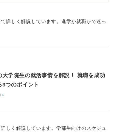
ます。ぜひその部分をアピールしてくださ
性を必要としない場合、多くの企業はコミュ
事で詳しく解説しています。進学か就職かで迷っ
スキルを評価するので、もしそこも苦手であ
まうといえます。
能力が武器になる
んできたことは客観的に見ればマイナスのは
の大学院生の就活事情を解説！ 就職を成功
もプロのレベルになれば深く狭く追求する部
る3つのポイント
14
的な取り組みで成果を出せる点に絞ることで
して、その企業が持つ本質的な価値に焦点を
があります。
ありませんが、企業研究に重きを置いた方が
を詳しく解説しています。学部生向けのスケジュ