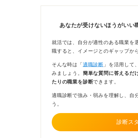
かと思います。
選考対策としては、学部生とそれほ
あなたが受けないほうがいい
まずは就活サイトに登録して、情報
自己分析をして、自分の興味・関心
就活では、自分が適性のある職業を
る。そして業界研究や企業研究をし
職すると、イメージとのギャップか
チしそうな業界や企業について調べ
そんな時は「
適職診断
」を活用して
そして夏頃からはインターンや企業
みましょう。
簡単な質問に答えるだ
継続します。早いところでは冬頃か
たりの職業を診断
できます。
には6月から選考開始といった流れで
適職診断で強み・弱みを理解し、自
情報収集力や分析力、プレゼ
う。
しよう
診断ス
「就活に失敗しないためにはどうす
ば確実に内定を取れるという100％