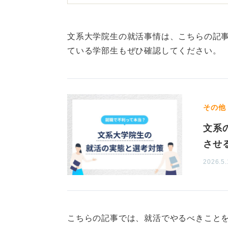
という経験は院生ならではだと思い
いように感じます。
い。
ポテンシャル採用で入社時点で専門
文系大学院生の就活事情は、こちらの記
ニケーション力などの汎用性の高い
1
ている学部生もぜひ確認してください。
ればますますハードルが上がってし
研究の過程で培ったスキルや
その他
しかし、特定の分野で人より深く学
文系
ずはなく、どのような仕事であって
分があるはずです。
させ
2026.5.
アピールのコツは、長期的かつ継続
あり、そのためには深く企業研究を
合わせて自分の強みとつなげる必要
就活は早めに始めるに越したことは
こちらの記事では、就活でやるべきこと