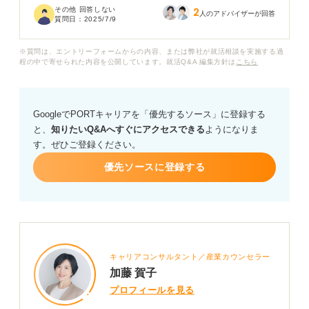
その他 回答しない
2
ます。
人のアドバイザーが回答
質問日：
2025/7/9
たしかに、時間をかけても「これで合っている」という
※質問は、エントリーフォームからの内容、または弊社が就活相談を実施する過
明確な答えが出にくい自己分析に、本当に時間を費やす
程の中で寄せられた内容を公開しています。就活Q&A 編集方針は
こちら
べきなのか不安な気持ちもあります。
自己分析は本当に就職活動において無駄なものなのでし
GoogleでPORTキャリアを「優先するソース」に登録する
ょうか？ また、もし無駄ではないのであれば、無駄にな
と、
知りたいQ&Aへすぐにアクセスできる
ようになりま
らない自己分析の方法や、意識すべきポイントについて
す。ぜひご登録ください。
アドバイスをいただけますでしょうか？
優先ソースに登録する
キャリアコンサルタント／産業カウンセラー
加藤 賀子
プロフィールを見る