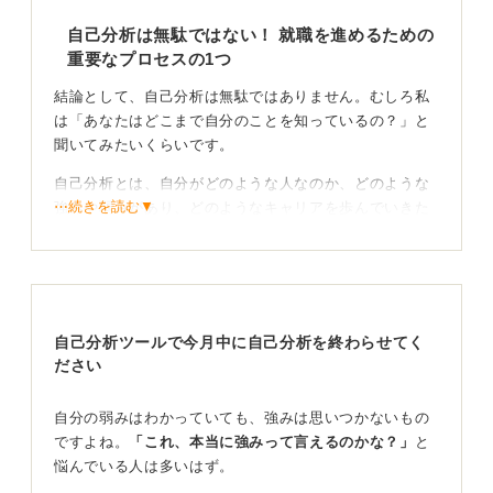
自己分析は無駄ではない！ 就職を進めるための
重要なプロセスの1つ
結論として、自己分析は無駄ではありません。むしろ私
は「あなたはどこまで自分のことを知っているの？」と
聞いてみたいくらいです。
自己分析とは、自分がどのような人なのか、どのような
⋯続きを読む▼
強みや弱みがあり、どのようなキャリアを歩んでいきた
いと思っていて、将来どのように過ごしたい、生活した
いのかを改めて深く理解することです。
そこがわかっていないと、次に何をすれば良いのか、ど
んな職種や業種を目指すべきなのかの判断すらも明確に
自己分析ツールで今月中に自己分析を終わらせてく
できません。
ださい
あらゆる項目に関する自分について深掘りして進路
を明確にしよう
自分の弱みはわかっていても、強みは思いつかないもの
ですよね。
「これ、本当に強みって言えるのかな？」
と
悩んでいる人は多いはず。
仮にOB・OG訪問に行ったとして、自分のことを理解し