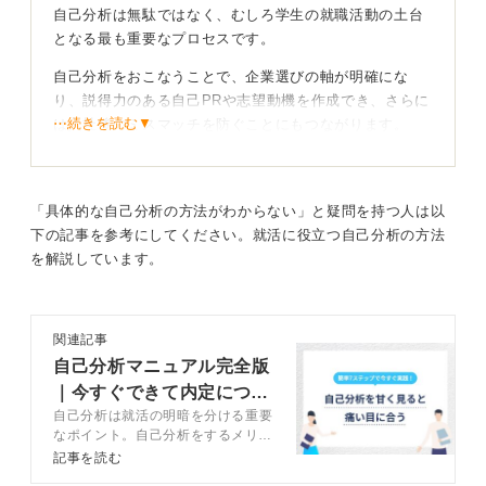
自己分析は無駄ではなく、むしろ学生の就職活動の土台
となる最も重要なプロセスです。
自己分析をおこなうことで、企業選びの軸が明確にな
り、説得力のある自己PRや志望動機を作成でき、さらに
⋯続きを読む▼
は入社後のミスマッチを防ぐことにもつながります。
何のために自己分析をするのかを明確にしてから自
己理解を深めよう
「具体的な自己分析の方法がわからない」と疑問を持つ人は以
下の記事を参考にしてください。就活に役立つ自己分析の方法
自己分析が無駄に感じられるのは、自己PRにつなげると
を解説しています。
いったゴールが不明確なことが原因です。
目的を意識することで、自己分析は就職活動における強
力な武器になりますよ。
関連記事
自己分析マニュアル完全版
0
｜今すぐできて内定につな
自己分析は就活の明暗を分ける重要
がる方法を解説
なポイント。自己分析をするメリッ
トや自己分析のやり方、注意点など
記事を読む
をキャリアコンサルタントが解説し