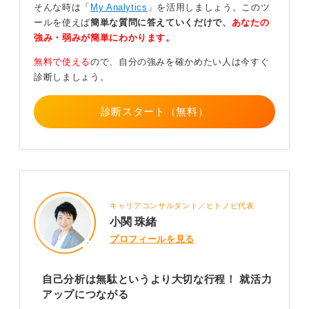
ていなければ、何か意見を言うときにも「私はこういう
そんな時は「
My Analytics
」を活用しましょう。このツ
考え方だからこう思いました」と話すことができないと
ールを使えば
簡単な質問に答えていくだけで、
あなたの
思います。
強み・弱みが簡単にわかります。
だからこそ、自己分析を通じて自分を深く知ることに時
無料で使える
ので、自分の強みを確かめたい人は今すぐ
間を費やすのは非常に大切なことだと感じます。
診断しましょう。
無駄にならない自己分析の方法としては、まず自分のこ
とをとことん深掘りすることです。
診断スタート（無料）
具体的に言うと、何に興味を持ち、何に興味がないの
か、どんなキャリアを歩みたいか、どんな人生を送りた
いか、そして自分の長所や短所は何か、改善したい点は
どこかといった点を掘り下げてみましょう。
これらを紙に書き出したり、キャリアセンターの職員に
キャリアコンサルタント／ヒトノビ代表
壁打ちしたりして、客観的な視点を取り入れながら自己
小関 珠緒
理解を深めていってください。
プロフィールを見る
0
自己分析は無駄というより大切な行程！ 就活力
アップにつながる