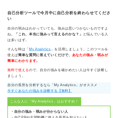
ます。自分に合った自己分析方法を
見つけて選考や企業選びに活かしま
しょう。
自己分析ツールで今月中に自己分析を終わらせてくださ
い
自分の弱みはわかっていても、強みは思いつかないものですよ
ね。
「これ、本当に強みって言えるのかな？」
と悩んでいる人
は多いはず。
そんな時は「
My Analytics
」を活用しましょう。このツールを
使えば
簡単な質問に答えていくだけで、
あなたの強み・弱みが
簡単にわかります。
無料で使える
ので、自分の強みを確かめたい人は今すぐ診断し
ましょう。
自分の長所を分析するなら「My Analytics」がオススメ
今すぐあなたの強みを診断する【無料】
こんな人に「My Analytics」はおすすめ！
・自分の強み・弱みが分からない人
・自己PRや志望動機に使える長所を知りたい人