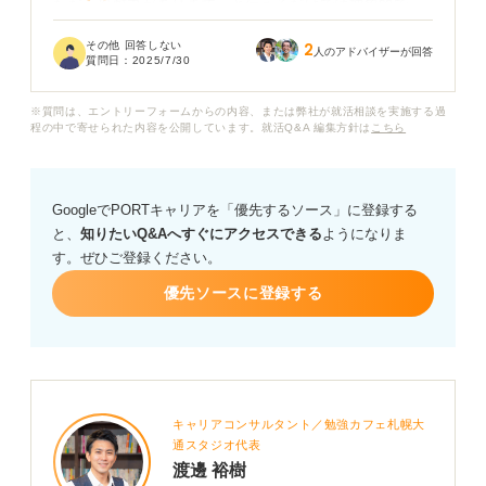
ただ「忍耐力があります」と伝えるだけでは抽象的で、
面接官に響かないのではないかと不安です。警察官の仕
その他 回答しない
2
事は、困難な状況に直面することも多いと聞いているの
人のアドバイザーが回答
質問日：
2025/7/30
で、自分の忍耐力を具体的に示すエピソードを交えたい
と考えています。
※質問は、エントリーフォームからの内容、または弊社が就活相談を実施する過
程の中で寄せられた内容を公開しています。就活Q&A 編集方針は
こちら
自己PRで「忍耐力」を効果的に伝えるための具体的な表
現方法や、エピソードの構成例、そして警察官の仕事内
容と結びつけてアピールする際のポイントがあれば教え
GoogleでPORTキャリアを「優先するソース」に登録する
ていただきたいです。何かアドバイスをお願いします。
と、
知りたいQ&Aへすぐにアクセスできる
ようになりま
す。ぜひご登録ください。
優先ソースに登録する
キャリアコンサルタント／勉強カフェ札幌大
通スタジオ代表
渡邊 裕樹