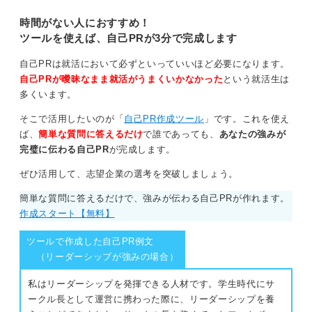
き付ける自己PRを作成しましょ
力よりも訓練中に必要な忍耐力の方が、より種類が近い
う。
時間がない人におすすめ！
と思います。
ツールを使えば、自己PRが3分で完成します
部活で厳しさに耐えてきたことなどを具体的なエピソー
ドとし、それをどのように自分の人生に活かしてきた
自己PRは就活において必ずといっていいほど必要になります。
か、またこれから活かしたいのかを語れるようにしてみ
自己PRが曖昧なまま就活がうまくいかなかった
という就活生は
てください。
多くいます。
S (Situation): どのような状況でしたか？
そこで活用したいのが「
自己PR作成ツール
」です。これを使え
T (Task): どのような課題や目標がありましたか？
ば、
簡単な質問に答えるだけ
で誰であっても、
あなたの強みが
A (Action): その課題に対して、あなたが具体的にどう行
完璧に伝わる自己PR
が完成します。
動しましたか？
ぜひ活用して、志望企業の選考を突破しましょう。
R (Result): その行動の結果、どうなりましたか？
簡単な質問に答えるだけで、強みが伝わる自己PRが作れます。
また上記のように、エピソードの伝えるときにはSTAR
作成スタート【無料】
メソッドを使用し、相手にわかりやすく伝えていくこと
を意識してみるとさらに良くなると思います。
ツールで作成した自己PR例文
（リーダーシップが強みの場合）
0
私はリーダーシップを発揮できる人材です。学生時代にサ
ークル長として運営に携わった際に、リーダーシップを養