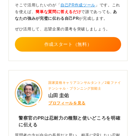
がポイントです。
そこで活用したいのが「
自己PR作成ツール
」です。これ
を使えば、
簡単な質問に答えるだけ
で誰であっても,
あ
状況・行動・結果を明確にして説得力を高めよう
なたの強みが完璧に伝わる自己PR
が完成します。
ぜひ活用して、志望企業の選考を突破しましょう。
このイメージさせることこそ、面接ではとても大切にな
ります。そのためには、エピソードのなかで「どんな状
況で」「自分は何を考え」「どう行動したか」「結果ど
作成スタート（無料）
うなったか」といった流れを意識して構成してくださ
い。
できれば、そのときに誰かが言ったひと言や自分の心の
なかで思ったことなども添えると、よりリアルに伝わり
ます。
国家資格キャリアコンサルタント／2級ファイ
ナンシャル・プランニング技能士
単に「〜でした」と説明するのではなく、聞いている人
山田 圭佑
が目に浮かぶような臨場感を持たせると、エピソードの
プロフィールを見る
持つイメージさせる力がぐっと高まります。
こうした構成を意識して忍耐力を伝えてみてください。
警察官のPRは忍耐力の種類と使いどころを明確
に伝える
0
質問者の方が自分の長所だと思い、相手にPRしたい忍耐