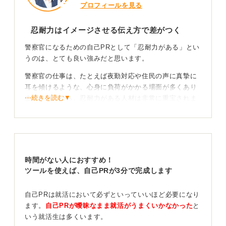
プロフィールを見る
忍耐力はイメージさせる伝え方で差がつく
警察官になるための自己PRとして「忍耐力がある」とい
うのは、とても良い強みだと思います。
警察官の仕事は、たとえば夜勤対応や住民の声に真摯に
耳を傾けるような、心身に負荷がかかる場面が多くあり
⋯続きを読む▼
ます。ですから、忍耐力がある人材は非常に重宝されま
す。
ただ、質問者さんも感じている通り「忍耐力がありま
す」とだけ伝えても抽象的すぎて、面接官には伝わりに
くいです。
時間がない人におすすめ！
そこでエピソーどが必要になるわけです。つまり、忍耐
ツールを使えば、自己PRが3分で完成します
力がどんな場面でどのように発揮されたのかが具体的に
わかるようにするのがエピソードです。
自己PRは就活において必ずといっていいほど必要になり
ます。
自己PRが曖昧なまま就活がうまくいかなかった
と
面接官が「この人なら仕事でも同じように粘り強くやり
いう就活生は多くいます。
切ってくれそうだ」とイメージできるように伝えること