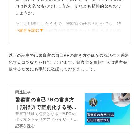
力は体力的なものでしょうか、それとも精神的なもので
しょうか。
そこを明確にしたうえで、警察官の仕事のなかでも、特
⋯続きを読む▼
に質問者の方の忍耐力が必要であろうと思える現場活動
などを想像してみてください。
体力面か精神面かをはっきりさせ、訓練との共通点
以下の記事では警察官の自己PRの書き方やほかの就活生と差別
を強調しよう
化するコツなどを解説しています。警察官を目指す人は選考突
破するためにも事前に確認しておきましょう。
私であれば、まずは警察官として実務の現場に出る前の
基礎訓練が頭に浮かびます。
これは肉体的な頑丈さだけでなく、精神的なタフネスも
関連記事
必ず必要になるはずで、忍耐力が非常に役立つ場面であ
警察官の自己PRの書き方
るほか、例外なくすべての警察官候補者が受けるもので
｜説得力で差別化する秘訣
すので、効果的なPRになるはずです。
警察官試験で必要となる自己PRの
を解説
作り方をキャリアアドバイザーとと
もし、質問者の方が部活などでの激しいスポーツを経験
もに解説します。自己PRで自分の
記事を読む
していて、その練習のなかで忍耐力を養ったという経験
強みに説得力を持たせる方法が知り
を持たれているのであれば、実際の仕事中に必要な忍耐
たい人はチェックして、面接官を惹