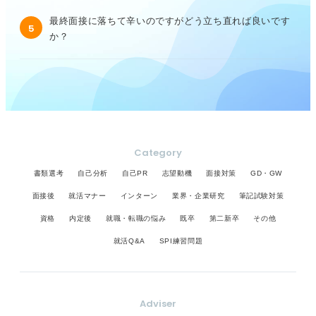
最終面接に落ちて辛いのですがどう立ち直れば良いです
5
か？
Category
書類選考
自己分析
自己PR
志望動機
面接対策
GD・GW
面接後
就活マナー
インターン
業界・企業研究
筆記試験対策
資格
内定後
就職・転職の悩み
既卒
第二新卒
その他
就活Q&A
SPI練習問題
Adviser