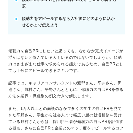
須
記事の該当箇所を見る
傾聴力をアピールするなら入社後にどのように活か
好印象を残せる自己PR「傾聴力」の作成方法
せるかまで伝えよう
傾聴力の自己PRを伝える3ステップ
業界・職種別！ 傾聴力をアピールする自己PR
例文
そもそも傾聴力ってどんな力？
傾聴力を自己PRにしたいと思っても、なかなか完成イメージが
浮かばないと悩んでいる人もいるのではないでしょうか。傾聴
力はさまざまな仕事で求められる能力であるため、自己PRとし
※AIの特性上、間違いが含まれている場合があります。記事本文
ても十分にアピールできるスキルです。
と併せてご確認ください。
記事では、キャリアコンサルタントの渡部さん、平井さん、田
邉さん、野村さん、平野さんとともに、傾聴力の自己PRを作る
方法を業界・職種別の例文付きで解説します。
また、1万人以上との面談のなかで多くの学生の自己PRを見て
きた平野さん、学生から社会人まで幅広い層の就活相談を受け
ている野村さんからは、採用担当者が傾聴力の自己PRを評価す
る観点、さらに自己PRで企業とのマッチ度をアピールするコツ