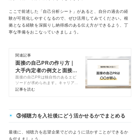
ここで前述した「自己分析シート」があると、自分の過去の経
験が可視化しやすくなるので、ぜひ活用してみてください。根
拠となる経験を深掘りし納得感のある伝え方ができるよう、丁
寧な準備をおこなっていきましょう。
関連記事
面接の自己PRの作り方｜
大手内定者の例文と面接官
面接の自己PRは独自性のあるエピ
の評価基準も公開
ソードが求められます。キャリアコ
ンサルタントが自己PRで盛り込む
記事を読む
べき内容や作成方法を例文と解説。
記事を参考に独自性のある自己PR
を作成し、他の学生と差別化して面
接を突破しましょう。
③傾聴力を入社後にどう活かせるかでまとめる
最後に、傾聴力を志望企業でどのように活かすことができるか
を伝えましょう。