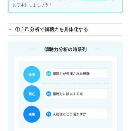
お手本にしましょう！
決断力
企画力
①自己分析で傾聴力を具体化する
企業に合わせた傾聴力の自己PRで志望度の高さをアピー
ルしよう！