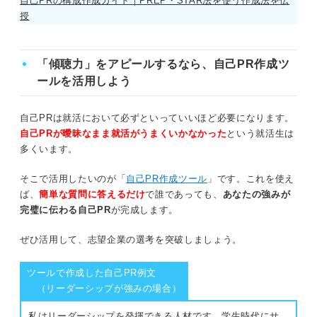
自己PRの構成作成ガイド｜PREP・STAR法を使う作成法を伝
授
NG例文：聞き上手なだけのアピールになっ
例文⑪クリエイティブ職
ている
そもそも傾聴力ってどんな力？
NG例文：自主性がない印象になっている
「傾聴力」をアピールするなら、自己PR作成ツ
ールを活用しよう
傾聴力の自己PRを作成する際の注意点
就活のプロに聞いた！ 傾聴力を自己PRの題材にす
るときのポイント
自己PRは就活において必ずといっていいほど必要になります。
志望企業のニーズと食い違っていないか
自己PRが曖昧なまま就活がうまくいかなかった
という就活生は
どの職種でも好印象を残しやすいのでおす
多くいます。
すめ
聞き上手なだけのアピールになっていないか
そこで活用したいのが「
自己PR作成ツール
」です。これを使え
人気テーマのため差別化が必須！
ありきたりな内容になっていないか
ば、
簡単な質問に答えるだけ
で誰であっても、
あなたの強みが
完璧に伝わる自己PR
が完成します。
傾聴力＋αでアピール！ 傾聴力と相性の良い強みを
「自主性がない」という印象になっていないか
例文付きで紹介
ぜひ活用して、志望企業の選考を突破しましょう。
課題解決能力
これだけは避けたい！ 傾聴力の自己PRのNG例文
ツールで作成した自己PR例文
課題発見力
（リーダーシップが強みの場合）
NG例文：志望企業のニーズと食い違っている
行動力
私はリーダーシップを発揮できる人材です。学生時代にサ