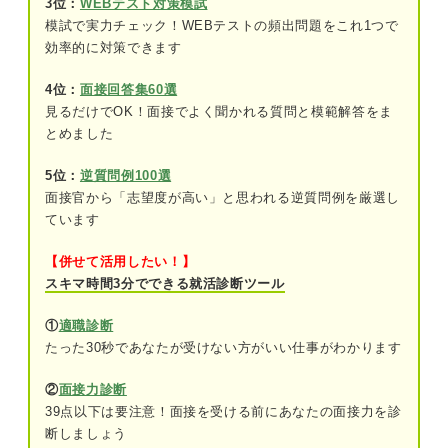
3位：
WEBテスト対策模試
模試で実力チェック！WEBテストの頻出問題をこれ1つで
業界・職種別！ 傾聴力をアピールする自己PR例文
効率的に対策できます
11選
好印象を残せる自己PR「傾聴力」の作成方法
4位：
面接回答集60選
例文①「IT業界」の自己PR例文
見るだけでOK！面接でよく聞かれる質問と模範解答をま
①自己分析で傾聴力を具体化する
例文②「金融業界」の自己PR例文
とめました
②企業研究で求める人物像を見極める
例文③「食品業界」の自己PR例文
5位：
逆質問例100選
面接官から「志望度が高い」と思われる逆質問例を厳選し
③企業の求める人物像と自分の強みが重なる点をアピールする
例文④「広告・出版業界」の自己PR例文
ています
例文⑤「商社業界」の自己PR例文
傾聴力の自己PRを伝える3ステップ
【併せて活用したい！】
スキマ時間3分でできる就活診断ツール
例文⑥サービス職
①自分の強みが傾聴力であることを簡潔に伝える
①
適職診断
例文⑦営業職
②傾聴力を発揮したエピソードを盛り込む
たった30秒であなたが受けない方がいい仕事がわかります
例文⑧事務職
③傾聴力を入社後にどう活かせるかでまとめる
②
面接力診断
例文⑨企画職
39点以下は要注意！面接を受ける前にあなたの面接力を診
断しましょう
業界・職種別！ 傾聴力をアピールする自己PR例文11選