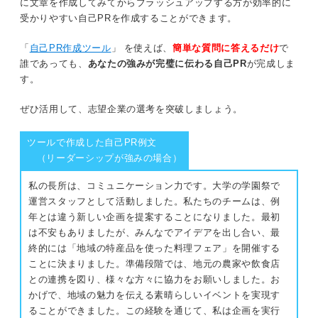
に文章を作成してみてからブラッシュアップする方が効率的に
受かりやすい自己PRを作成することができます。
「
自己PR作成ツール
」 を使えば、
簡単な質問に答えるだけ
で
誰であっても、
あなたの強みが完璧に伝わる自己PR
が完成しま
す。
ぜひ活用して、志望企業の選考を突破しましょう。
ツールで作成した自己PR例文
（リーダーシップが強みの場合）
私の長所は、コミュニケーション力です。大学の学園祭で
運営スタッフとして活動しました。私たちのチームは、例
年とは違う新しい企画を提案することになりました。最初
は不安もありましたが、みんなでアイデアを出し合い、最
終的には「地域の特産品を使った料理フェア」を開催する
ことに決まりました。準備段階では、地元の農家や飲食店
との連携を図り、様々な方々に協力をお願いしました。お
かげで、地域の魅力を伝える素晴らしいイベントを実現す
ることができました。この経験を通じて、私は企画を実行