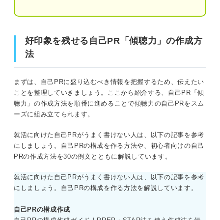
例文⑩エンジニア
例文①「IT業界」の自己PR例文
例文⑪クリエイティブ職
好印象を残せる自己PR「傾聴力」の作成方
例文②「金融業界」の自己PR例文
そもそも傾聴力ってどんな力？
法
例文③「食品業界」の自己PR例文
傾聴力の自己PRを作成する際の注意点
志望企業のニーズと食い違っていないか
まずは、自己PRに盛り込むべき情報を把握するため、伝えたい
例文④「広告・出版業界」の自己PR例文
ことを整理していきましょう。ここから紹介する、自己PR「傾
聞き上手なだけのアピールになっていない
聴力」の作成方法を順番に進めることで傾聴力の自己PRをスム
例文⑤「商社業界」の自己PR例文
か
ーズに組み立てられます。
例文⑥サービス職
ありきたりな内容になっていないか
就活に向けた自己PRがうまく書けない人は、以下の記事を参考
にしましょう。自己PRの構成を作る方法や、初心者向けの自己
例文⑦営業職
「自主性がない」という印象になっていな
PRの作成方法を30の例文とともに解説しています。
いか
例文⑧事務職
就活に向けた自己PRがうまく書けない人は、以下の記事を参考
これだけは避けたい！ 傾聴力の自己PRのNG例文
にしましょう。自己PRの構成を作る方法を解説しています。
例文⑨企画職
NG例文：志望企業のニーズと食い違ってい
自己PRの構成作成
る
例文⑩エンジニア