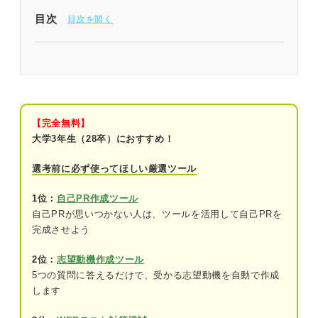
目次
好印象を残せる自己PR「傾聴力」の作成方法
①自己分析で傾聴力を具体化する
②企業研究で求める人物像を見極める
【完全無料】
大学3年生（28卒）におすすめ！
③企業の求める人物像と自分の強みが重な
る点をアピールする
選考前に必ず使ってほしい厳選ツール
傾聴力の自己PRを伝える3ステップ
1位：
自己PR作成ツール
自己PRが思いつかない人は、ツールを活用して自己PRを
①自分の強みが傾聴力であることを簡潔に
完成させよう
伝える
2位：
志望動機作成ツール
②傾聴力を発揮したエピソードを盛り込む
5つの質問に答えるだけで、受かる志望動機を自動で作成
します
③傾聴力を入社後にどう活かせるかでまと
める