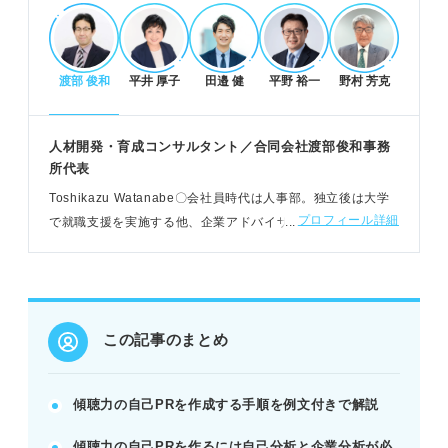
らす成果を求めている。
渡部 俊和
平井 厚子
田邉 健
平野 裕一
野村 芳克
傾聴力自己PRで差をつける注意点と差別化
企業ニーズと合致しないアピールは避ける。
単なる「聞き上手」で終わらせず成果を伝える。
人材開発・育成コンサルタント／合同会社渡部俊和事務
ありきたりな内容を避けオリジナリティを出す。
所代表
POINT：傾聴力は人気テーマのため、具体的なエピ
Toshikazu Watanabe〇会社員時代は人事部。独立後は大学
ソードで差別化が必須。
プロフィール詳細
で就職支援を実施する他、企業アドバイザーも経験。採用・
媒体・応募者の全ての立場で就職に携わり、3万人以上のコン
サルティングの実績
傾聴力にプラスαで魅力を高める方法
傾聴力と相性の良い強みを組み合わせてアピールす
る。
この記事のまとめ
課題解決や行動につながる傾聴力を示す。
具体的なエピソードで独自性と貢献意欲を伝える。
傾聴力の自己PRを作成する手順を例文付きで解説
例：顧客の声から課題を発見し、新フォーマットで
業務効率化。
傾聴力の自己PRを作るには自己分析と企業分析が必