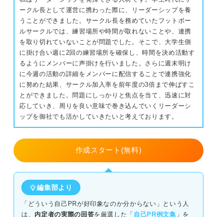
NG例文：聞き上手なだけのアピールになっている
ークル長として運営に携わった際に、リーダーシップを養
決断力
うことができました。サークル長を務めていたフットボー
NG例文：自主性がない印象になっている
ルサークルでは、練習場所や時間が取れないことや、連携
企画力
を取り切れていないことが問題でした。そこで、大学生側
就活のプロに聞いた！ 傾聴力を自己PRの題材にするとき
に掛け合い週に2回の練習場所を確保し、時間を決め活動す
企業に合わせた傾聴力の自己PRで志望度の高さを
のポイント
るようにメンバーに声掛けを行いました。さらに週末明け
アピールしよう！
に今週の活動の詳細をメンバーに配信することで連携強化
どの職種でも好印象を残しやすいのでおすすめ
に努めた結果、サークル加入率を前年度の3倍まで伸ばすこ
とができました。問題にしっかりと焦点を当て、迅速に対
人気テーマのため差別化が必須！
応していき、周りを良い意味で巻き込んでいくリーダーシ
ップを御社でも活かしていきたいと考えております。
傾聴力＋αでアピール！ 傾聴力と相性の良い強みを例文付
きで紹介
作成スタート(無料)
課題解決能力
課題発見力
編集部より
「どういう自己PRが好印象なのか分からない」という人
行動力
は、
内定者の実際の回答
を厳選した「
自己PR例文集
」を