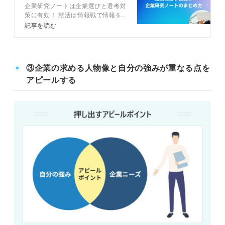
企業研究ノートは企業選びと選考対
付きで解説！
策に有効！ 就活は情報戦で情報を
収集するだけでなく、いかに活かせ
記事を読む
るかが重要です。記事では企業研究
ノートの作り方、必須の情報16項
目から情報収集の方法まで、キャリ
アコンサルタントのアドバイスも交
③企業の求める人物像と自分の強みが重なる点を
えて解説しています。企業研究ノー
トで情報を整理し、企業研究を効率
アピールする
的に進めましょう。