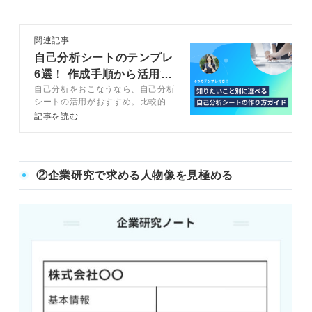
関連記事
自己分析シートのテンプレ
6選！ 作成手順から活用法
自己分析をおこなうなら、自己分析
まで徹底解説
シートの活用がおすすめ。比較的短
時間で的確な分析が可能であり、時
記事を読む
間がない学生も自己分析を十分にお
こなうことができます。記事では、
キャリアコンサルタントと自己分析
シートの作り方や活用方法を解説し
②企業研究で求める人物像を見極める
ます。