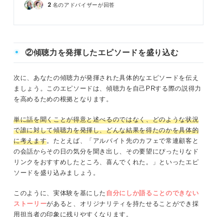
2
名のアドバイザーが回答
②傾聴力を発揮したエピソードを盛り込む
次に、あなたの傾聴力が発揮された具体的なエピソードを伝え
ましょう。このエピソードは、傾聴力を自己PRする際の説得力
を高めるための根拠となります。
単に話を聞くことが得意と述べるのではなく、どのような状況
で誰に対して傾聴力を発揮し、どんな結果を得たのかを具体的
に考えます
。たとえば、「アルバイト先のカフェで常連顧客と
の会話からその日の気分を聞き出し、その要望にぴったりなド
リンクをおすすめしたところ、喜んでくれた。」といったエピ
ソードを盛り込みましょう。
このように、実体験を基にした
自分にしか語ることのできない
ストーリー
があると、オリジナリティを持たせることができ採
用担当者の印象に残りやすくなります。