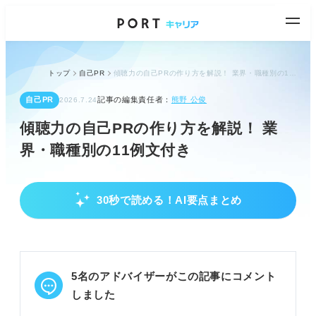
トップ
自己PR
傾聴力の自己PRの作り方を解説！ 業界・職種別の11例文付き
自己PR
記事の編集責任者：
熊野 公俊
2026.7.24
傾聴力の自己PRの作り方を解説！ 業
界・職種別の11例文付き
30秒で読める！AI要点まとめ
傾聴力自己PRの基本作成と効果的な伝え方
自己分析で傾聴力を具体化し強みを明確にする。
企業研究で求める人物像を見極めニーズを把握す
る。
5名のアドバイザーがこの記事にコメント
結論→エピソード→活かし方の3ステップで伝え
る。
しました
POINT：企業は傾聴力そのものでなく、それがもた