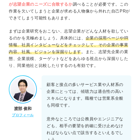
が志望企業のニーズに合致するか
調べることが必要です。この
作業を欠いてしまうと企業が求める人物像から外れた自己PRが
できてしまう可能性もあります。
まずは企業研究をおこない、志望企業がどんな人材を欲してい
るのかを見極めましょう。具体的には、
企業の採用ページやIR
情報、社員インタビューなどをチェックして、その企業の事業
内容、社風、ビジョンを深掘りします
。また、志望先企業の業
態、企業規模、ターゲットなどをあらゆる視点から深掘りした
り、同業他社と比較したりするのも有効です。
顧客と接点の多いサービス業や人材系の
企業にとっては、傾聴力は適合性の高い
スキルになります。職種では営業系全般
も同様です。
渡部 俊和
プロフィール
意外なところでは公務員やエンジニアな
ども、相手の要望を的確に受け止めなけ
ればならない点で該当するといえるでし
ょう。