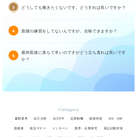
3
どうしても働きたくないです。どうすれば良いですか？
4
面接の練習をしてないんですが、合格できますか？
最終面接に落ちて辛いのですがどう立ち直れば良いです
5
か？
Category
書類選考
自己分析
自己PR
志望動機
面接対策
GD・GW
面接後
就活マナー
インターン
業界・企業研究
筆記試験対策