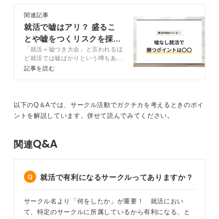
ら得た学びを語ろう
「サークル活動はガクチカに使いやすい」という先入観
関連記事
で、情熱を注いでいないことを無理に膨らませる努力
就活で嘘はアリ？ 盛るこ
たとえば、活動期間を少し長く話す（例：2週間の活動を
は、効果的とは言えないでしょう。
1カ月と表現する）といった軽微な誇張は、面接で指摘さ
とや嘘をつくリスクを採用
それよりも、たとえ小さなことでも、自身が本当に好き
れる可能性はありますが、その際に滞在準備期間を含め
「就活＝嘘つき大会」と言われるほ
側の視点で解説
で没頭したこと、時間を忘れて取り組んだこと、得意な
ど就活では嘘ばかりという噂もあり
たなど、合理的な説明ができれば大きな減点にはつなが
ことなど、「これならたくさん話せる」と心から思える
ますが、就活での嘘はそのほとんど
記事を読む
りにくいでしょう。後から事実が判明したとしても、そ
がバレるのが現状です。嘘がバレる
テーマを探すほうが、遥かに説得力のあるアピールにつ
れが内定取り消しの決定的な理由になることは少ないで
と面接でネガティブな評価を受ける
ながります。
す。
だけでなく、最悪の場合内定が取り
消される場合もあります。この記事
以下のQ＆Aでは、サークル活動でガクチカを考えるときのポイ
面接で本当に評価されるのは、話の巧さではなく、あな
一方で、受賞歴の捏造や、インターネットで見つけた他
では就活で嘘をつくリスクや嘘がバ
ントを解説しています。併せて読んでみてください。
たの経験からにじみ出る熱意と人柄だからです。
人の経験談を盗用するなど、事実を完全に歪曲するよう
レる理由、嘘なしで内定を勝ち取る
方法を解説します。キャリアコンサ
な悪質な嘘は、採用担当者に見抜かれる可能性が高くな
ルタントの見解も交えて紹介するの
0
Q&A
ります。面接での深掘りによって話の辻褄が合わなくな
関連
で、ぜひ参考にしてみてください。
り、「この応募者は嘘をついている」と判断され、不合
格になるケースは珍しくありません。
就活で有利になるサークルってありますか？
また、企業側の事情として、万が一採用側が嘘に気づか
ずに内定を出し、雇用契約を締結してしまった場合、後
から虚偽を理由に内定を取り消すことには法的なリスク
サークル名より「何をしたか」が重要！ 就活におい
がともないます。裁判になった際に企業側が不利になる
て、特定のサークルに所属しているから有利になる、と