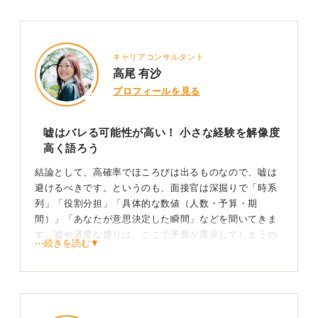
キャリアコンサルタント
高尾 有沙
プロフィールを見る
嘘はバレる可能性が高い！ 小さな経験を解像度
高く語ろう
結論として、高確率でほころびは出るものなので、嘘は
避けるべきです。というのも、面接官は深掘りで「時系
列」「役割分担」「具体的な数値（人数・予算・期
間）」「あなたが意思決定した瞬間」などを聞いてきま
す。嘘や過度な盛りは、ここで矛盾が露呈してしまうの
⋯続きを読む▼
です。
さらに、OB・OG訪問で同じサークル出身者が社内にい
れば照合される可能性もありますし、内定後のバックグ
ラウンドチェックで不整合が判明すれば、内定取り消し