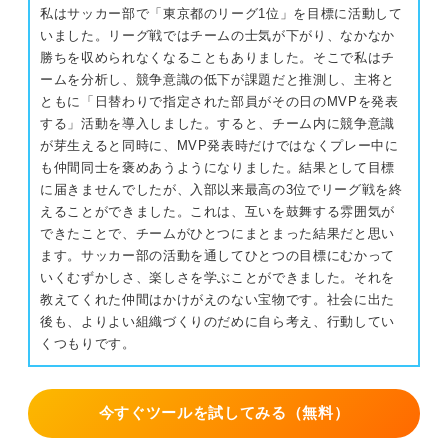
私はサッカー部で「東京都のリーグ1位」を目標に活動して
いました。リーグ戦ではチームの士気が下がり、なかなか
勝ちを収められなくなることもありました。そこで私はチ
ームを分析し、競争意識の低下が課題だと推測し、主将と
ともに「日替わりで指定された部員がその日のMVPを発表
する」活動を導入しました。すると、チーム内に競争意識
が芽生えると同時に、MVP発表時だけではなくプレー中に
も仲間同士を褒めあうようになりました。結果として目標
に届きませんでしたが、入部以来最高の3位でリーグ戦を終
えることができました。これは、互いを鼓舞する雰囲気が
できたことで、チームがひとつにまとまった結果だと思い
ます。サッカー部の活動を通してひとつの目標にむかって
いくむずかしさ、楽しさを学ぶことができました。それを
教えてくれた仲間はかけがえのない宝物です。社会に出た
後も、よりよい組織づくりのだめに自ら考え、行動してい
くつもりです。
今すぐツールを試してみる（無料）