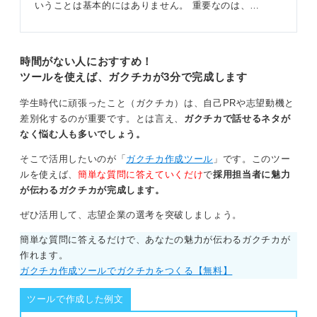
可能性があるため、内定取り消しの実行は非常に困難で
いうことは基本的にはありません。 重要なのは、…
す。
結論として、嘘をつくリスクを冒すよりも、自身の経験
時間がない人におすすめ！
を正直に、かつ深く掘り下げて具体的に話せるように準
ツールを使えば、ガクチカが3分で完成します
備するほうが、はるかに賢明でしょう。面接官は、華々
しい経験そのものよりも、その経験から何を学び、どの
学生時代に頑張ったこと（ガクチカ）は、自己PRや志望動機と
ように行動したかというプロセスを重視しています。
差別化するのが重要です。とは言え、
ガクチカで話せるネタが
なく悩む人も多いでしょう。
0
そこで活用したいのが「
ガクチカ作成ツール
」です。このツー
ルを使えば、
簡単な質問に答えていくだけ
で
採用担当者に魅力
が伝わるガクチカが完成します。
ぜひ活用して、志望企業の選考を突破しましょう。
簡単な質問に答えるだけで、あなたの魅力が伝わるガクチカが
作れます。
ガクチカ作成ツールでガクチカをつくる【無料】
ツールで作成した例文