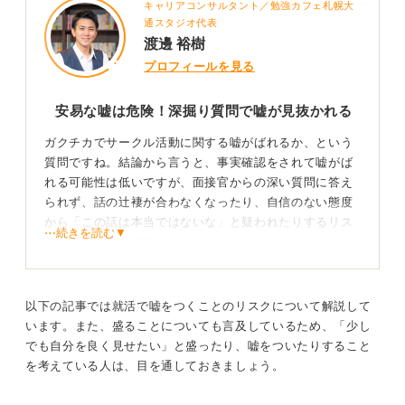
のリスクもあります。
キャリアコンサルタント／勉強カフェ札幌大
通スタジオ代表
事実でない内容を盛るのではなく、「小さな経験を解像
渡邊 裕樹
度高く語る」戦略に切り替えましょう。
プロフィールを見る
たとえば、イベントの主担当でなくても「当日の導線整
理を改善し、待ち時間を平均15分→8分に短縮した」な
安易な嘘は危険！深掘り質問で嘘が見抜かれる
ど、Before／Afterと工夫のプロセスを丁寧に示せば十分
ガクチカでサークル活動に関する嘘がばれるか、という
評価対象になります。
質問ですね。結論から言うと、事実確認をされて嘘がば
サークルのエピソードが弱いなら、学業・個人プロジェ
れる可能性は低いですが、面接官からの深い質問に答え
クト・資格学習・家庭の介護・アルバイトでの短期集中
られず、話の辻褄が合わなくなったり、自信のない態度
改善など、ほかの素材を掘り起こし、課題→行動→成果
から「この話は本当ではないな」と疑われたりするリス
⋯続きを読む▼
→学び（再現性）で語るほうが安全かつ説得力があるで
クは非常に高いです。
しょう。
それ以上に、そもそも自身が熱心に取り組んでいなかっ
基本的には、虚偽の申告によって内定が取り消されるケ
た活動を、無理にガクチカとして語るべきではありませ
以下の記事では就活で嘘をつくことのリスクについて解説して
ースは極めてまれです。ただし、学歴詐称のような重大
ん。
います。また、盛ることについても言及しているため、「少し
な経歴詐称はこの限りではありませんので注意してくだ
でも自分を良く見せたい」と盛ったり、嘘をついたりすること
さい。
熱量高く話せない経験よりも自信を持って伝えられ
を考えている人は、目を通しておきましょう。
るほかの経験を探そう
悪質な嘘は内定取り消しにつながる場合も！ 経験か