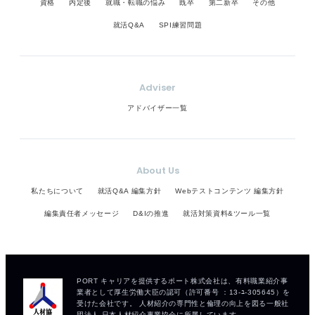
資格
内定後
就職・転職の悩み
既卒
第二新卒
その他
就活Q&A
SPI練習問題
Adviser
アドバイザー一覧
About Us
私たちについて
就活Q&A 編集方針
Webテストコンテンツ 編集方針
編集責任者メッセージ
D&Iの推進
就活対策資料&ツール一覧