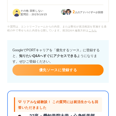
もし嘘を書いた場合、企業にバレてしまうことはあるの
その他 回答しない
2
でしょうか？また、バレた場合、どのようなリスクがあ
人のアドバイザーが回答
質問日：
2025/10/15
るのかも知りたいです。
※質問は、エントリーフォームからの内容、または弊社が就活相談を実施する過
やはり盛って書くことや嘘を書くことは避けるべきなの
程の中で寄せられた内容を公開しています。就活Q&A 編集方針は
こちら
か、アドバイスをいただけますでしょうか？
GoogleでPORTキャリアを「優先するソース」に登録する
と、
知りたいQ&Aへすぐにアクセスできる
ようになりま
す。ぜひご登録ください。
優先ソースに登録する
💡 リアルな経験談！ この質問には就活生からも回
答いただきました
22卒・愛知学院大学・心身科学部