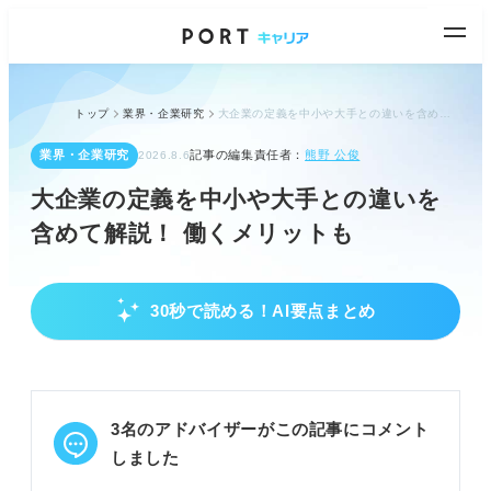
トップ
業界・企業研究
大企業の定義を中小や大手との違いを含めて解説！ 働くメリットも
業界・企業研究
記事の編集責任者：
熊野 公俊
2026.8.6
大企業の定義を中小や大手との違いを
含めて解説！ 働くメリットも
30秒で読める！AI要点まとめ
大企業の定義と関連用語を正しく理解しよう
大企業は中小企業基本法で定める中小企業に該当し
ない企業を指す。
中小企業は業種ごとに資本金と従業員数で明確に定
3名のアドバイザーがこの記事にコメント
義される。
大手企業は業界内での規模や知名度、上場企業は株
しました
式市場での状況を表す。