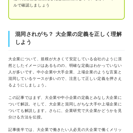
点
ルで確認しましょう
①入社するのが難しい
混同されがち？ 大企業の定義を正しく理解しよう
②部署によって労働環境が異なる
混同されがち？ 大企業の定義を正しく理解
③分業されているため業務範囲が限られが
大企業とは？ 基準と定義を理解しよう
ち
しよう
大企業の定義
④社員数が多いため出世しづらい
大企業について、規模が大きくて安定している会社のように漠
中小企業の定義
⑤転勤や異動を経験する可能性が高い
然としたイメージはあるものの、明確な定義はわかっていない
人が多いです。中小企業や大手企業、上場企業のような言葉と
みなし大企業とは
混同しているケースが多いので、注意して正しい定義を押さえ
大企業が自分に合った会社とは限らない！ 就活の
るようにしましょう。
軸を明確にしよう
基準が違う？ 大企業と混同しがちな言葉の意味を押さえ
関連Q&A
この記事ではまず、大企業や中小企業の定義とみなし大企業に
よう
ついて解説。そして、大企業と混同しがちな大手や上場企業に
ついても解説します。さらに、企業研究で大企業かどうかを見
大手との違い
大企業や中小企業の定義を正しく理解して幅広く企
分ける方法を伝授。
業を研究しよう
上場企業との違い
記事後半では、大企業で働きたい人必見の大企業で働くメリッ