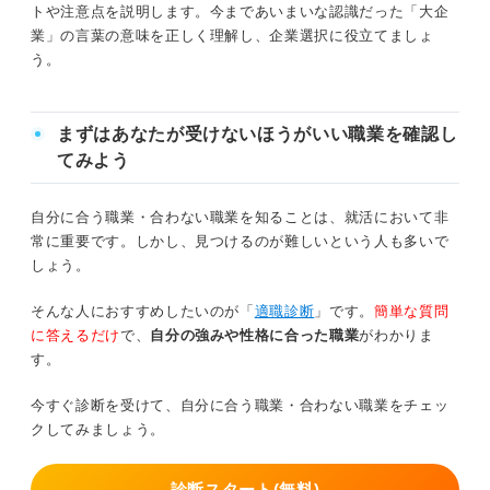
トや注意点を説明します。今まであいまいな認識だった「大企
大企業かどうかは「会社概要」で見分けよう
業」の言葉の意味を正しく理解し、企業選択に役立てましょ
う。
大企業で働きたい人必見！ 6つのメリット
まずはあなたが受けないほうがいい職業を確認し
①研修制度が充実していて基礎から教育を受けられる
てみよう
②年間休日が多く設定されている
自分に合う職業・合わない職業を知ることは、就活において非
③有給休暇を取得しやすい
常に重要です。しかし、見つけるのが難しいという人も多いで
しょう。
④福利厚生が手厚く利用しやすい
そんな人におすすめしたいのが「
適職診断
」です。
簡単な質問
⑤給与が高い傾向にある
に答えるだけ
で、
自分の強みや性格に合った職業
がわかりま
す。
⑥知名度があるので社会的信頼が得やすい
今すぐ診断を受けて、自分に合う職業・合わない職業をチェッ
関連Q&A
クしてみましょう。
大企業で働きたい人が押さえておくべき5つの注意点