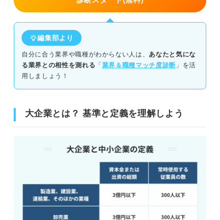
診断スタート(無料)
①入社するのが難しい
編集部より
②部署によって労働環境が異なる
自分に合う業界や職種がわからない人は、
あなたと気にな
③分業されているため業務範囲が限られがち
る業界との相性を測れる
「
業界＆職種マッチ度診断
」を活
用しましょう！
④社員数が多いため出世しづらい
⑤転勤や異動を経験する可能性が高い
大企業とは？ 基準と定義を理解しよう
大企業が自分に合った会社とは限らない！ 就活の軸を明
確にしよう
関連Q&A
大企業や中小企業の定義を正しく理解して幅広く企業を研
究しよう