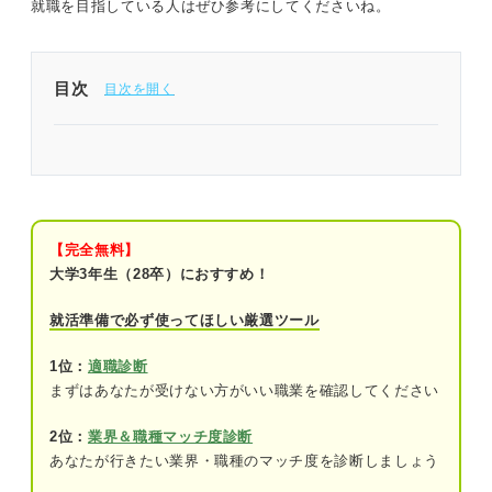
就職を目指している人はぜひ参考にしてくださいね。
目次
混同されがち？ 大企業の定義を正しく理解しよう
大企業とは？ 基準と定義を理解しよう
大企業の定義
【完全無料】
大学3年生（28卒）におすすめ！
中小企業の定義
就活準備で必ず使ってほしい厳選ツール
みなし大企業とは
1位：
適職診断
基準が違う？ 大企業と混同しがちな言葉の意味を
まずはあなたが受けない方がいい職業を確認してください
押さえよう
2位：
業界＆職種マッチ度診断
大手との違い
あなたが行きたい業界・職種のマッチ度を診断しましょう
上場企業との違い