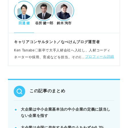
POINT：企業規模の言葉を正しく理解し、企業研究
に役立てよう。
田邉 健
谷所 健一郎
鈴木 洵市
大企業で働くメリットと注意点を把握しよう
研修制度が充実し、年間休日や有給休暇も取得しや
キャリアコンサルタント／なべけんブログ運営者
すい傾向にある。
Ken Tanabe〇新卒で大手人材会社へ入社し、人材コーディ
福利厚生が手厚く、給与も高く、社会的信頼も得や
プロフィール詳細
ネーターや採用、育成などを担当。その後独立し、現在はカ
すい。
ウンセリングや個人メディアによる情報発信など幅広くキャ
入社難易度が高く、業務範囲が限定され、出世しに
リア支援に携わる
くい側面もある。
POINT：メリットだけでなく注意点も理解し、自分
に合うか判断しよう。
この記事のまとめ
大企業が自分に合うか就活の軸で判断しよう
大企業は中小企業基本法の中小企業の定義に該当し
大企業かどうかは会社概要の資本金と従業員数で確
ない企業を指す
認できる。
大企業は全国に存在する企業のうちわずか0.3%
知名度や規模だけで判断せず、自分に合った企業か