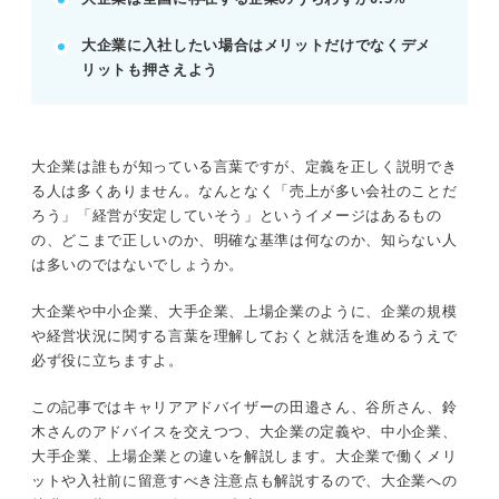
見極める。
大企業に入社したい場合はメリットだけでなくデメ
就活の軸を明確にし、幅広い企業を研究することが
リットも押さえよう
重要。
POINT：自分の重視する条件と企業の特性を照らし
合わせよう。
大企業は誰もが知っている言葉ですが、定義を正しく説明でき
る人は多くありません。なんとなく「売上が多い会社のことだ
記事の該当箇所を見る
ろう」「経営が安定していそう」というイメージはあるもの
混同されがち？ 大企業の定義を正しく理解し
の、どこまで正しいのか、明確な基準は何なのか、知らない人
よう
は多いのではないでしょうか。
大企業とは？ 基準と定義を理解しよう
基準が違う？ 大企業と混同しがちな言葉の意
大企業や中小企業、大手企業、上場企業のように、企業の規模
味を押さえよう
や経営状況に関する言葉を理解しておくと就活を進めるうえで
大企業かどうかは「会社概要」で見分けよう
必ず役に立ちますよ。
この記事ではキャリアアドバイザーの田邉さん、谷所さん、鈴
※AIの特性上、間違いが含まれている場合があります。記事本文
木さんのアドバイスを交えつつ、大企業の定義や、中小企業、
と併せてご確認ください。
大手企業、上場企業との違いを解説します。大企業で働くメリ
ットや入社前に留意すべき注意点も解説するので、大企業への