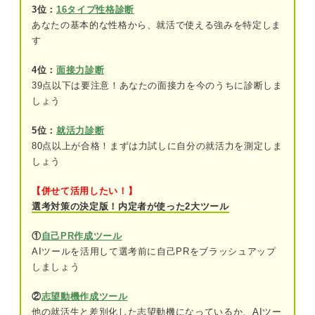
3位：
16タイプ性格診断
あなたの基本的な性格から、就活で使える強みを特定しま
大企業かどうかは「会社概要」で見分けよう
す
大企業で働きたい人必見！ 6つのメリット
4位：
面接力診断
①研修制度が充実していて基礎から教育を
39点以下は要注意！あなたの面接力を今のうちに診断しま
受けられる
しょう
②年間休日が多く設定されている
5位：
就活力診断
80点以上が合格！まずは力試しに自分の就活力を測定しま
③有給休暇を取得しやすい
しょう
④福利厚生が手厚く利用しやすい
【併せて活用したい！】
選考対策の決定版！内定者が使った2大ツール
⑤給与が高い傾向にある
①
自己PR作成ツール
⑥知名度があるので社会的信頼が得やすい
AIツールを活用して選考前に自己PRをブラッシュアップ
しましょう
関連Q&A
②
志望動機作成ツール
大企業で働きたい人が押さえておくべき5つの注意
他の就活生と差別化した志望動機になっているか、AIツー