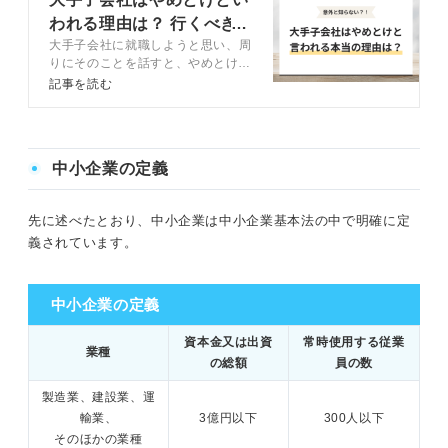
われる理由は？ 行くべき
大手子会社に就職しようと思い、周
企業も解説
りにそのことを話すと、やめとけと
止められた経験はありませんか？
記事を読む
大手子会社はやめとけといわれる理
由はどうしてなのでしょうか。また
就職先はどのように選ぶと良いので
しょうか。
中小企業の定義
先に述べたとおり、中小企業は中小企業基本法の中で明確に定
義されています。
中小企業の定義
資本金又は出資
常時使用する従業
業種
の総額
員の数
製造業、建設業、運
輸業、
3億円以下
300人以下
そのほかの業種