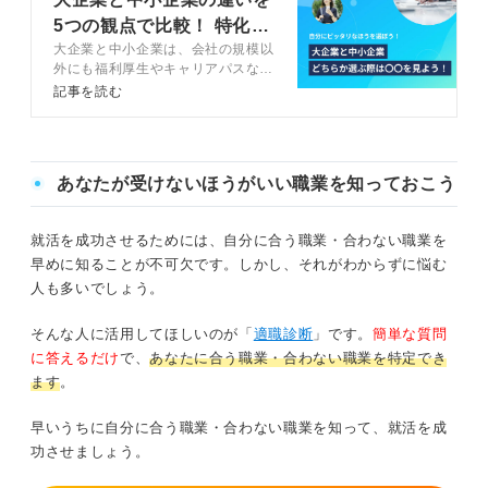
5つの観点で比較！ 特化し
大企業と中小企業は、会社の規模以
た対策も解説
外にも福利厚生やキャリアパスなど
違う点がいくつかあります。この記
記事を読む
事では、キャリアコンサルタントが
大企業と中小企業の違いを5つの観
点から解説し、あなたにはどちらが
向いているのか選び方を紹介しま
あなたが受けないほうがいい職業を知っておこう
す。
就活を成功させるためには、自分に合う職業・合わない職業を
早めに知ることが不可欠です。しかし、それがわからずに悩む
人も多いでしょう。
そんな人に活用してほしいのが「
適職診断
」です。
簡単な質問
に答えるだけ
で、
あなたに合う職業・合わない職業を特定でき
ます
。
早いうちに自分に合う職業・合わない職業を知って、就活を成
功させましょう。