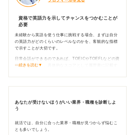
プロフィールを見る
資格で英語力を示してチャンスをつかむことが
必要
未経験から英語を使う仕事に挑戦する場合、まずは自分
の英語力がどのくらいのレベルなのかを、客観的な指標
で示すことが大切です。
日常会話ができるのであれば、TOEICやTOEFLなどの資
⋯続きを読む▼
格試験を受験し、具体的なスコアとして履歴書に記載す
ると採用担当者にも伝わりやすくなります。
ただし、日常会話と、ビジネスの現場で求められる英語
は異なる点も理解しておく必要があります。ビジネス英
語のスキルも磨いておくと、さらに選択肢が広がる可能
あなたが受けないほうがいい業界・職種を診断しよ
性が高いです。
う
未経験OKの業界で英語力を活かそう！
就活では、自分に合った業界・職種が見つからず悩むこ
とも多いでしょう。
実際に未経験からでも挑戦しやすい業界としては、海外