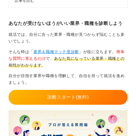
記事を読む
ません。だからこそ、海外展開をしているECサイトの運
は英語を使った仕事37選をキャリ
営補助は狙い目だと言えます。
アコンサルタントとともに解説しま
す。英語を使った仕事に就くための
お客様とのやり取りが英文になることも多いため、活躍
準備方法も解説するので、就活前に
あなたが受けないほうがいい業界・職種を診断しよう
目を通しておきましょう。
の可能性も高いです。
就活では、自分に合った業界・職種が見つからず悩むことも多
いでしょう。
0
そんな時は「
業界＆職種マッチ度診断
」が役に立ちます。
簡単
な質問に答えるだけ
で、
あなた気になっている業界・職種との
相性がわかります
。
自分が目指す業界や職種を理解して、自信を持って就活を進め
ましょう。
診断スタート(無料)