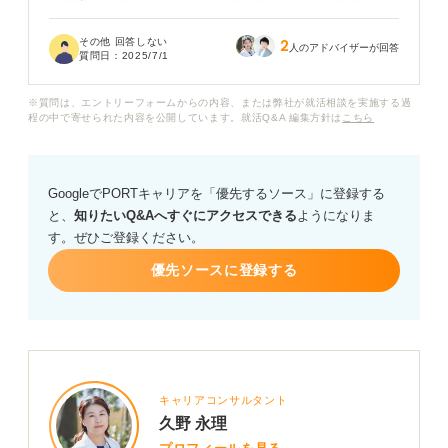
未経験からでも英語を使う仕事に就くことは可能でしょ
うか？
その他 回答しない
2
人のアドバイザーが回答
質問日：
2025/7/1
もし未経験でも挑戦できる英語を使う仕事があれば、具
体的にどのような職種があるのでしょうか？ また、そう
※質問は、エントリーフォームからの内容、または弊社が就活相談を実施する過
いった仕事を探す際のポイントや、未経験者が採用され
程の中で寄せられた内容を公開しています。就活Q&A 編集方針は
こちら
るためにアピールすべき点があれば教えていただきたい
です。
GoogleでPORTキャリアを「優先するソース」に登録する
と、
知りたいQ&Aへすぐにアクセスできる
ようになりま
す。ぜひご登録ください。
優先ソースに登録する
キャリアコンサルタント
久野 永理