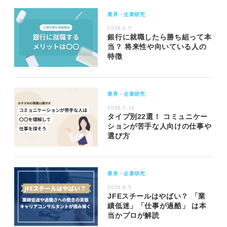
業界・企業研究
2026.6.5
銀行に就職したら勝ち組って本
当？ 将来性や向いている人の
特徴
業界・企業研究
2026.5.14
タイプ別22選！ コミュニケー
ションが苦手な人向けの仕事や
選び方
業界・企業研究
2026.8.5
JFEスチールはやばい？ 「業
績低迷」「仕事が過酷」 は本
当かプロが解読