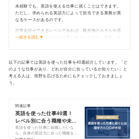
未経験でも、英語を使える仕事に就くことはできます。
ただし、求められる英語力によって担当できる業務が異
なるケースがあるのです。
日常会話ができるレベルであれば、観光地のホテルや店
⋯続きを読む▼
舗での外国人対応などの仕事が考えられます。実際、旅
行客と円滑な会話ができる人材を求めている企業も多く
あります。
以下の記事では英語を使った仕事を40選紹介しています。「ど
英語力×ITスキルを活かして就職もできる！ 視野を広
のような仕事があり、どれが自分に合っているか知りたい」と
げてみよう
考える人は、視野を広げるためにもチェックしておきましょ
う。
また、ECサイトの運営補助、つまりネットショップやイ
ンターネット通販サイトの運営業務でも英語力が必要と
される場合があります。
関連記事
グローバルに事業展開している企業や、海外ユーザー向
英語を使った仕事40選！
けの商品を扱っている企業では、ある程度の英語力が求
レベル別に合う職種や未経
められるケースが多いです。
英語を使った仕事に就職したいな
験で就職するコツ
ら、自身の英語力に合った職種を見
また、ITスキルと英語力の両方を持つ人材は多くはあり
つけることが重要です。この記事で