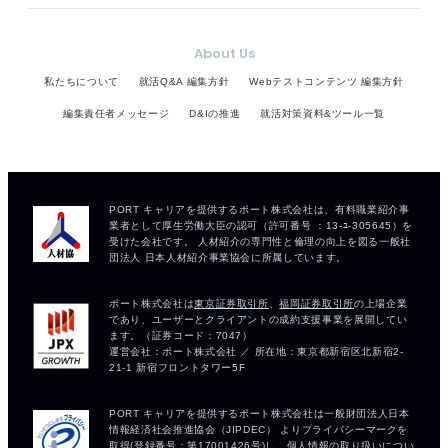
About Us
私たちについて
就活Q&A 編集方針
Webテストコンテンツ 編集方針
編集責任者メッセージ
D&Iの推進
就活対策資料&ツール一覧