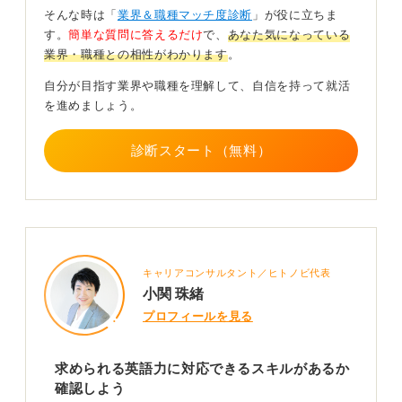
とのやり取りがある商社やメーカー、IT企業などが挙げ
そんな時は「
業界＆職種マッチ度診断
」が役に立ちま
られます。
す。
簡単な質問に答えるだけ
で、
あなた気になっている
業界・職種との相性がわかります
。
また、空港のグランドスタッフや鉄道会社、インバウン
ド需要の多いホテルや百貨店などの接客業も英語力を活
自分が目指す業界や職種を理解して、自信を持って就活
かすチャンスが豊富にあります。
を進めましょう。
外資系企業であれば、社内の公用語が英語という場合も
少なくありません。まずは、こうした業界や企業を中心
診断スタート（無料）
に情報を集め、自分の英語レベルや興味に合う仕事を探
してみてはいかがでしょうか。
0
キャリアコンサルタント／ヒトノビ代表
小関 珠緒
プロフィールを見る
求められる英語力に対応できるスキルがあるか
確認しよう