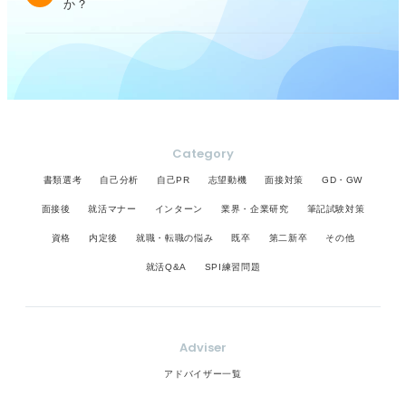
か？
Category
書類選考
自己分析
自己PR
志望動機
面接対策
GD・GW
面接後
就活マナー
インターン
業界・企業研究
筆記試験対策
資格
内定後
就職・転職の悩み
既卒
第二新卒
その他
就活Q&A
SPI練習問題
Adviser
アドバイザー一覧