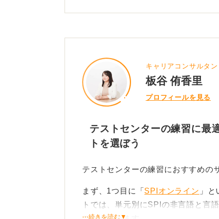
通学や隙間時間を活用し、「35分」
り返し解くことで、時間配分の感覚を
には「SPI模擬」や「玉手箱模擬」
師による解き方のポイント解説を見
キャリアコンサルタン
トです。
板谷 侑香里
自分の苦手分野（推論、図表読解、
プロフィールを見る
に声に出して設問を読み上げてみる
とができます。
テストセンターの練習に最適
トを選ぼう
最後に、演習後は成果を確実に定着
なうことをおすすめします。
テストセンターの練習におすすめの
①時間内に解き切れたか、②誤答の
まず、1つ目に「
SPIオンライン
」と
ス）、③操作ミス（クリック位置や
トでは、単元別にSPIの非言語と言
し、次回同じミスをしないよう意識
⋯続きを読む▼
ことができます。