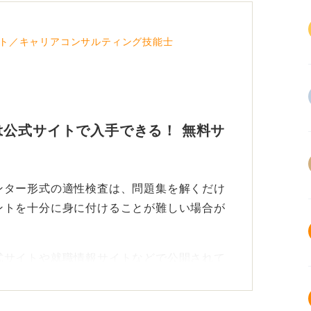
ト／キャリアコンサルティング技能士
公式サイトで入手できる！ 無料サ
ンター形式の適性検査は、問題集を解くだけ
ントを十分に身に付けることが難しい場合が
式サイトや就職情報サイトなどで公開されて
です。
活情報サイトで模試や体験問題が公開されて