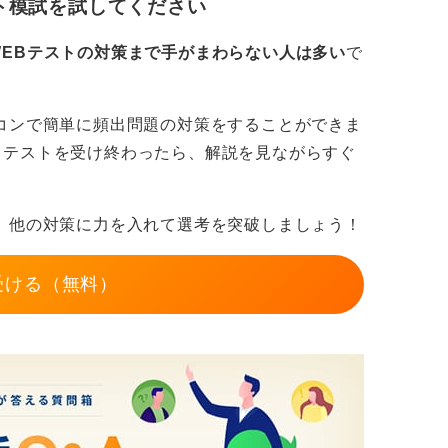
ト模試を試してください
、無料で使えるサイトのなかには、個人情報
るサイトもあるため、個人情報の取り扱いに
WEBテストの対策まで手がまわらない人は多い
で
コンで簡単に頻出問題の対策をすることができま
。テストを受け終わったら、解説を見ながらすぐ
。
、他の対策に力を入れて選考を突破しましょう！
受ける（無料）