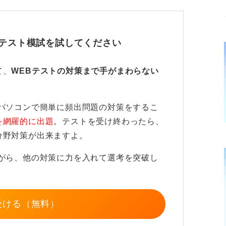
しょう。ただし、リクルートの公式サイトで
れているわけではないため注意が必要です。
Bテスト模試を試してください
開発しているヒューマネージ社の公式サイト
すが、本番と同じ画面やタイマー付きで体験
て、
WEBテストの対策まで手がまわらない
さい。
リも効果的に活用できます。たとえば「
大人
パソコンで簡単に頻出問題の対策をするこ
h’s ark
」などでは練習問題を無料で提供
を網羅的に出題
。テストを受け終わったら、
分野対策が出来ますよ。
コンテンツもうまく使って苦手を克服し
ながら、他の対策に力を入れて選考を突破し
ブレットにも対応していますが、テストセン
受ける（無料）
となるため、PCでの練習も取り入れるとよ