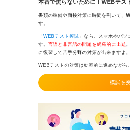
本番で焦らないために！WEBテス
おすすめのサイトを紹介しましたが
を入力すると営業電話がかかってく
書類の準備や面接対策に時間を割いて、
は注意してくださいね。
す。
「
WEBテスト模試
」なら、スマホやパソ
0
す。
言語と非言語の問題を網羅的に出題
に復習して苦手分野の対策が出来ますよ
WEBテストの対策は効率的に進めながら
模試を