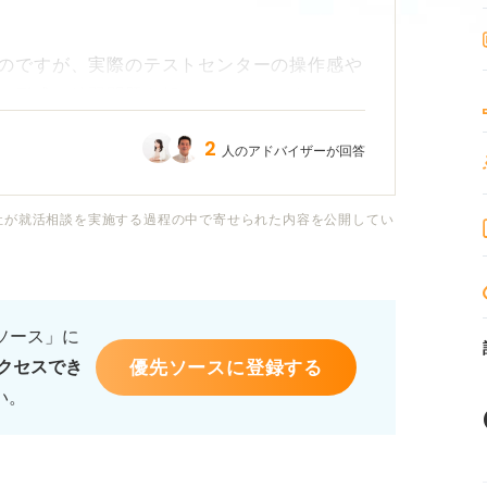
のですが、実際のテストセンターの操作感や
い形式の練習問題を解いてみたいです。
2
人のアドバイザーが回答
練習問題サイト」や「模擬テスト」といった
のようなサイトがあるのか、また信頼できる
つけて良いか迷っています。
社が就活相談を実施する過程の中で寄せられた内容を公開してい
ど、複数の種類のテストセンター形式に対応し
るソース」に
優先ソースに登録する
クセスでき
用できるサイトや、本番さながらの模擬試験
い。
ください。